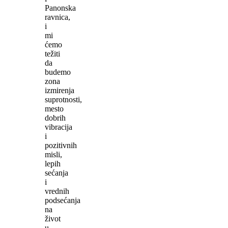
Panonska
ravnica,
i
mi
ćemo
težiti
da
budemo
zona
izmirenja
suprotnosti,
mesto
dobrih
vibracija
i
pozitivnih
misli,
lepih
sećanja
i
vrednih
podsećanja
na
život
u