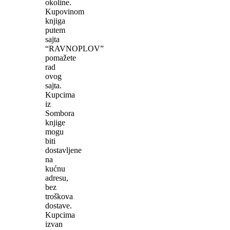
okoline.
Kupovinom
knjiga
putem
sajta
“RAVNOPLOV”
pomažete
rad
ovog
sajta.
Kupcima
iz
Sombora
knjige
mogu
biti
dostavljene
na
kućnu
adresu,
bez
troškova
dostave.
Kupcima
izvan