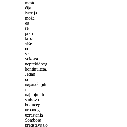
mesto
čija
istorija
može
da
se
prati
kroz
više
od
šest
vekova
neprekidnog
kontinuiteta.
Jedan
od
najsnažnijih
i
najtrajnijih
stubova
budućeg
urbanog
uzrastanja
Sombora
predstavljalo