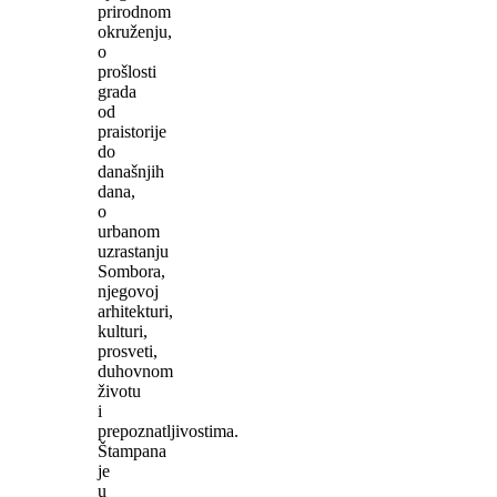
prirodnom
okruženju,
o
prošlosti
grada
od
praistorije
do
današnjih
dana,
o
urbanom
uzrastanju
Sombora,
njegovoj
arhitekturi,
kulturi,
prosveti,
duhovnom
životu
i
prepoznatljivostima.
Štampana
je
u