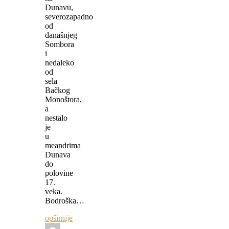
Dunavu,
severozapadno
od
današnjeg
Sombora
i
nedaleko
od
sela
Bačkog
Monoštora,
a
nestalo
je
u
meandrima
Dunava
do
polovine
17.
veka.
Bodroška…
opširnije