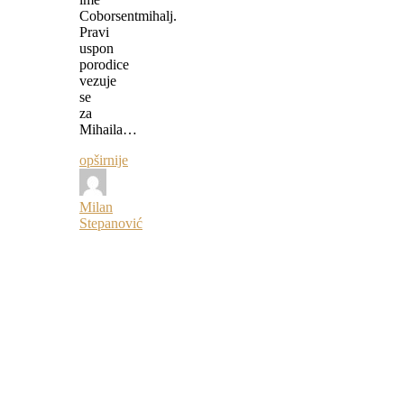
Coborsentmihalj.
Pravi
uspon
porodice
vezuje
se
za
Mihaila…
opširnije
Milan
Stepanović