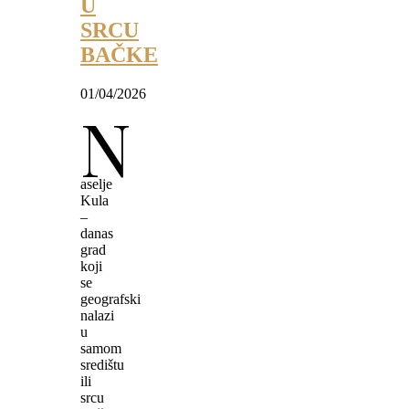
U
SRCU
BAČKE
01/04/2026
N
aselje
Kula
–
danas
grad
koji
se
geografski
nalazi
u
samom
središtu
ili
srcu