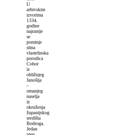
U
arhivskim
izvorima
1334.
godine
najranije
se
pominje
sitna
vlastelinska
porodica
Cobor
iz
obližnjeg
Janošija
–
omanjeg
naselja
iz
okruženja
županijskog
središta
Bodroga.
Jedan
njen