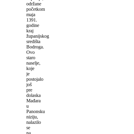
održane
početkom
maja
1391.
godine
kraj
županijskog
središta
Bodroga.
Ovo
staro
naselje,
koje
je
postojalo
još
pre
dolaska
Mađara
u
Panonsku
niziju,
nalazilo
se
na