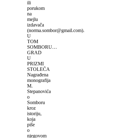
ili
porukom
na
mejlu
izdavača
(norma.sombor@gmail.com).
U
TOM
SOMBORU…
GRAD
U
PRIZMI
STOLEĆA
Nagrađena
monografija
M.
Stepanovića
o
Somboru
kroz
istoriju,
koja
piše
o
njegovom