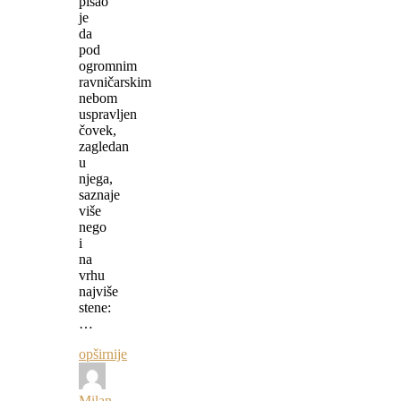
pisao
je
da
pod
ogromnim
ravničarskim
nebom
uspravljen
čovek,
zagledan
u
njega,
saznaje
više
nego
i
na
vrhu
najviše
stene:
…
opširnije
Milan