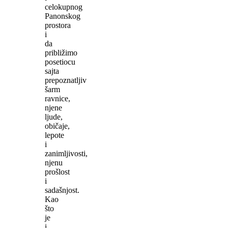
celokupnog
Panonskog
prostora
i
da
približimo
posetiocu
sajta
prepoznatljiv
šarm
ravnice,
njene
ljude,
običaje,
lepote
i
zanimljivosti,
njenu
prošlost
i
sadašnjost.
Kao
što
je
i