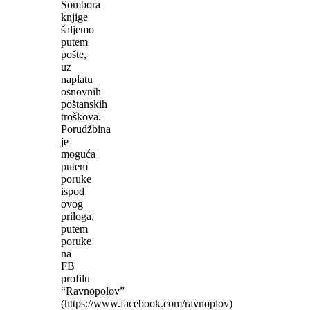
Sombora
knjige
šaljemo
putem
pošte,
uz
naplatu
osnovnih
poštanskih
troškova.
Porudžbina
je
moguća
putem
poruke
ispod
ovog
priloga,
putem
poruke
na
FB
profilu
“Ravnopolov”
(https://www.facebook.com/ravnoplov)