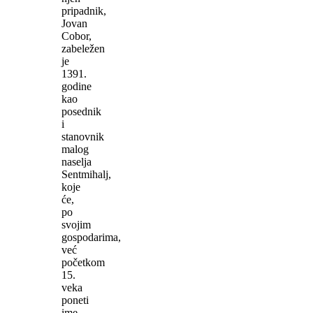
pripadnik,
Jovan
Cobor,
zabeležen
je
1391.
godine
kao
posednik
i
stanovnik
malog
naselja
Sentmihalj,
koje
će,
po
svojim
gospodarima,
već
početkom
15.
veka
poneti
ime