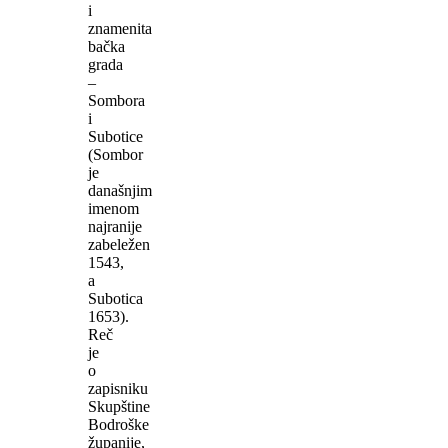
i
znamenita
bačka
grada
–
Sombora
i
Subotice
(Sombor
je
današnjim
imenom
najranije
zabeležen
1543,
a
Subotica
1653).
Reč
je
o
zapisniku
Skupštine
Bodroške
županije,