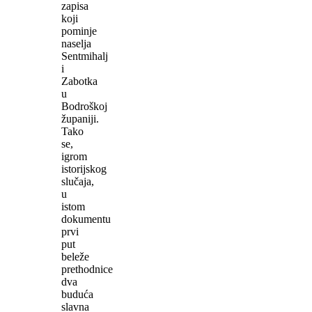
zapisa
koji
pominje
naselja
Sentmihalj
i
Zabotka
u
Bodroškoj
županiji.
Tako
se,
igrom
istorijskog
slučaja,
u
istom
dokumentu
prvi
put
beleže
prethodnice
dva
buduća
slavna