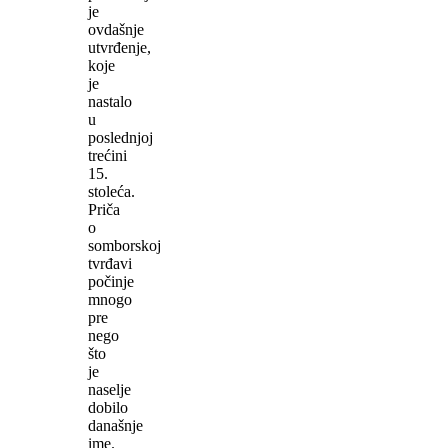
je
ovdašnje
utvrđenje,
koje
je
nastalo
u
poslednjoj
trećini
15.
stoleća.
Priča
o
somborskoj
tvrđavi
počinje
mnogo
pre
nego
što
je
naselje
dobilo
današnje
ime.