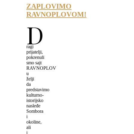
ZAPLOVIMO
RAVNOPLOVOM!
D
ragi
prijatelji,
pokrenuli
smo sajt
RAVNOPLOV
u
želji
da
predstavimo
kulturno-
istorijsko
nasleđe
Sombora
i
okoline,
ali
i