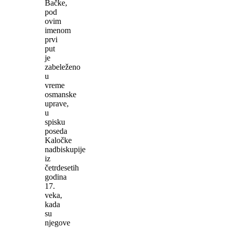
Bačke,
pod
ovim
imenom
prvi
put
je
zabeleženo
u
vreme
osmanske
uprave,
u
spisku
poseda
Kaločke
nadbiskupije
iz
četrdesetih
godina
17.
veka,
kada
su
njegove