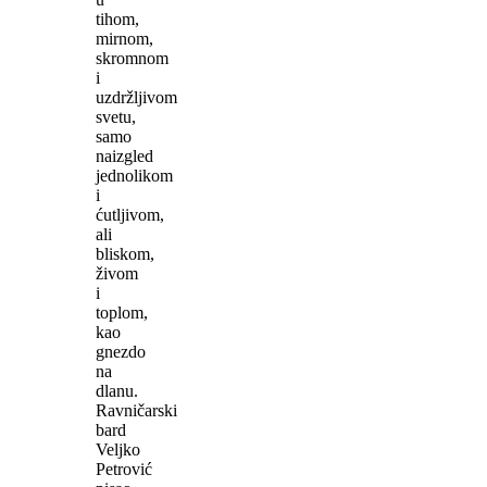
tihom,
mirnom,
skromnom
i
uzdržljivom
svetu,
samo
naizgled
jednolikom
i
ćutljivom,
ali
bliskom,
živom
i
toplom,
kao
gnezdo
na
dlanu.
Ravničarski
bard
Veljko
Petrović