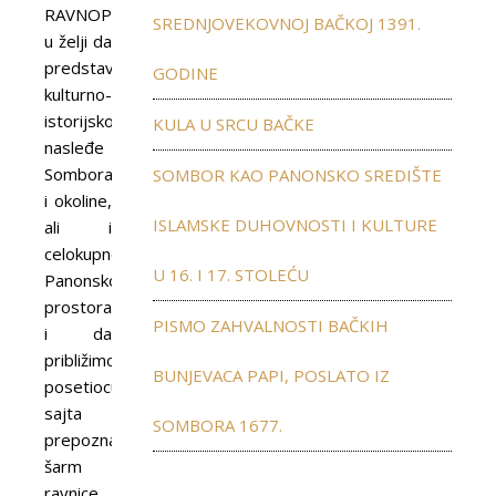
RAVNOPLOV
SREDNJOVEKOVNOJ BAČKOJ 1391.
u želji da
predstavimo
GODINE
kulturno-
istorijsko
KULA U SRCU BAČKE
nasleđe
Sombora
SOMBOR KAO PANONSKO SREDIŠTE
i okoline,
ISLAMSKE DUHOVNOSTI I KULTURE
ali i
celokupnog
U 16. I 17. STOLEĆU
Panonskog
prostora
PISMO ZAHVALNOSTI BAČKIH
i da
približimo
BUNJEVACA PAPI, POSLATO IZ
posetiocu
sajta
SOMBORA 1677.
prepoznatljiv
šarm
ravnice,