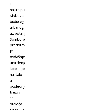
i
najtrajnijih
stubova
budućeg
urbanog
uzrastanja
Sombora
predstavljalo
je
ovdašnje
utvrđenje,
koje je
nastalo
u
poslednjoj
trećini
15.
stoleća.
Priča o