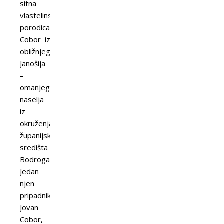
sitna
vlastelinska
porodica
Cobor iz
obližnjeg
Janošija
–
omanjeg
naselja
iz
okruženja
županijskog
središta
Bodroga.
Jedan
njen
pripadnik,
Jovan
Cobor,