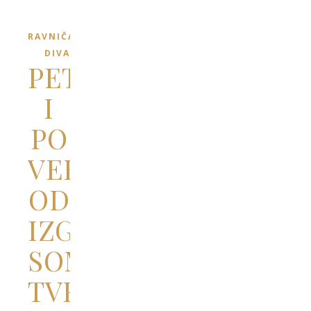
RAVNIČARSKI
DIVANI
PET
I
PO
VEKOVA
OD
IZGRADNJE
SOMBORSKE
TVRĐAVE