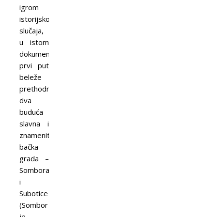
igrom
istorijskog
slučaja,
u istom
dokumentu
prvi put
beleže
prethodnice
dva
buduća
slavna i
znamenita
bačka
grada –
Sombora
i
Subotice
(Sombor
je