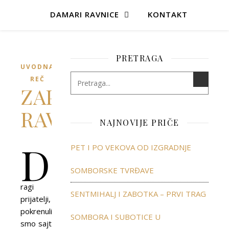
DAMARI RAVNICE
KONTAKT
PRETRAGA
UVODNA
REČ
ZAPLOVIMO
RAVNOPLOVOM!
NAJNOVIJE PRIČE
D
PET I PO VEKOVA OD IZGRADNJE
SOMBORSKE TVRĐAVE
ragi
SENTMIHALJ I ZABOTKA – PRVI TRAG
prijatelji,
pokrenuli
SOMBORA I SUBOTICE U
smo sajt