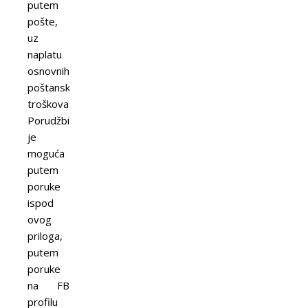
putem
pošte,
uz
naplatu
osnovnih
poštanskih
troškova.
Porudžbina
je
moguća
putem
poruke
ispod
ovog
priloga,
putem
poruke
na FB
profilu