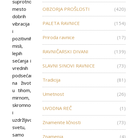
suprotnosti,
mesto
OBZORJA PROŠLOSTI
(420)
dobrih
PALETA RAVNICE
(154)
vibracija
i
Priroda ravnice
(17)
pozitivnih
misli,
RAVNIČARSKI DIVANI
(139)
lepih
sećanja i
SLAVNI SINOVI RAVNICE
(73)
vrednih
podsećanja
Tradicija
(81)
na život
u tihom,
Umetnost
(26)
mirnom,
skromnom
UVODNA REČ
(1)
i
uzdržljivom
Znamenite ličnosti
(73)
svetu,
samo
Znamenja
(4)