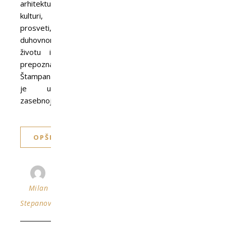
arhitekturi,
kulturi,
prosveti,
duhovnom
životu i
prepoznatljivostima.
Štampana
je u
zasebnoj…
OPŠIRNIJE
Milan
Stepanović