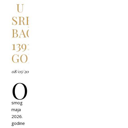
U
SREDNJOVEKOVNOJ
BAČKOJ
1391.
GODINE
08/05/2026
O
smog
maja
2026.
godine