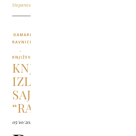
Stepanović
DAMARI
RAVNICE
,
KNJIŽEVNOST
KNJIŽARSKI
IZLOG
SAJTA
“RAVNOPLOV”
05/10/2022