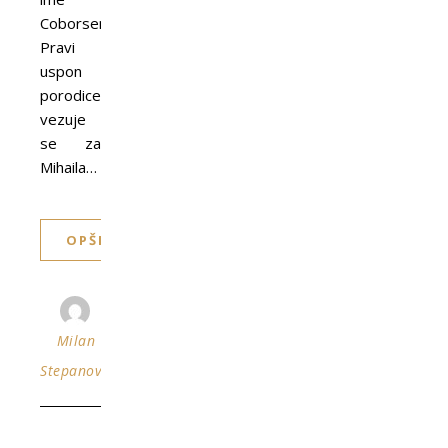
Coborsentmihalj.
Pravi
uspon
porodice
vezuje
se za
Mihaila…
OPŠIRNIJE
Milan
Stepanović