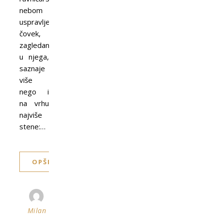
nebom
uspravljen
čovek,
zagledan
u njega,
saznaje
više
nego i
na vrhu
najviše
stene:…
OPŠIRNIJE
Milan