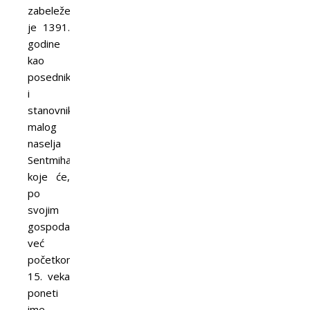
zabeležen
je 1391.
godine
kao
posednik
i
stanovnik
malog
naselja
Sentmihalj,
koje će,
po
svojim
gospodarima,
već
početkom
15. veka
poneti
ime