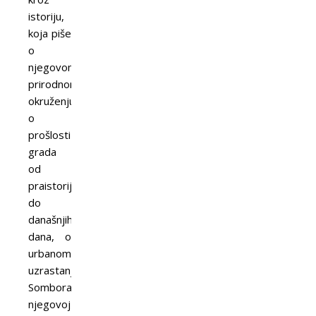
istoriju,
koja piše
o
njegovom
prirodnom
okruženju,
o
prošlosti
grada
od
praistorije
do
današnjih
dana, o
urbanom
uzrastanju
Sombora,
njegovoj