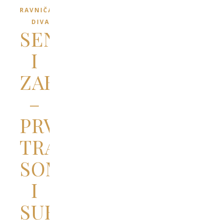
RAVNIČARSKI
DIVANI
SENTMIHALJ
I
ZABOTKA
–
PRVI
TRAG
SOMBORA
I
SUBOTICE