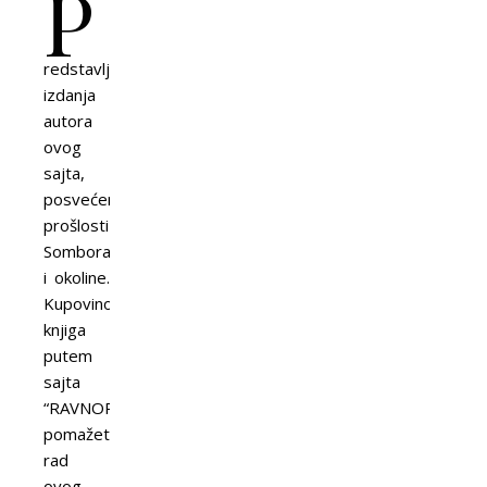
P
redstavljamo
izdanja
autora
ovog
sajta,
posvećena
prošlosti
Sombora
i okoline.
Kupovinom
knjiga
putem
sajta
“RAVNOPLOV”
pomažete
rad
ovog