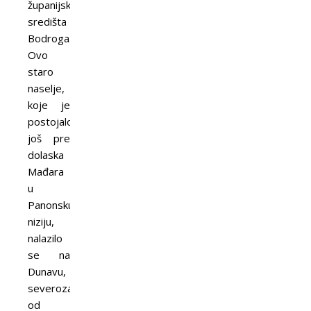
županijskog
središta
Bodroga.
Ovo
staro
naselje,
koje je
postojalo
još pre
dolaska
Mađara
u
Panonsku
niziju,
nalazilo
se na
Dunavu,
severozapadno
od