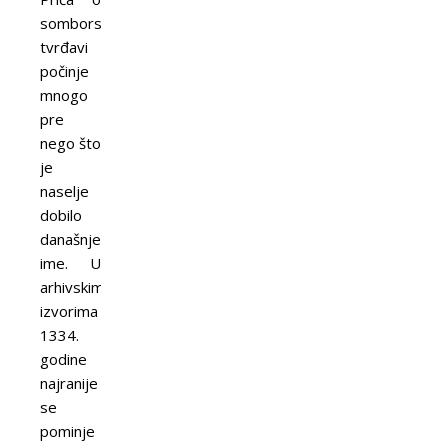
somborskoj
tvrđavi
počinje
mnogo
pre
nego što
je
naselje
dobilo
današnje
ime. U
arhivskim
izvorima
1334.
godine
najranije
se
pominje