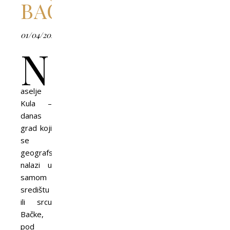
BAČKE
01/04/2026
N
aselje
Kula –
danas
grad koji
se
geografski
nalazi u
samom
središtu
ili srcu
Bačke,
pod