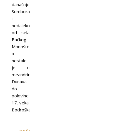
današnjeg
Sombora
i
nedaleko
od sela
Bačkog
Monoštora,
a
nestalo
je u
meandrima
Dunava
do
polovine
17. veka.
Bodroška…