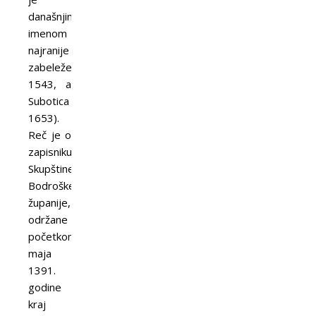
današnjim
imenom
najranije
zabeležen
1543, a
Subotica
1653).
Reč je o
zapisniku
Skupštine
Bodroške
županije,
održane
početkom
maja
1391.
godine
kraj