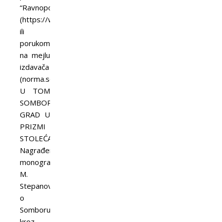
“Ravnopolov”
(https://www.facebook.com/ravnoplov)
ili
porukom
na mejlu
izdavača
(norma.sombor@gmail.com).
U TOM
SOMBORU…
GRAD U
PRIZMI
STOLEĆA
Nagrađena
monografija
M.
Stepanovića
o
Somboru
kroz