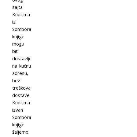
sajta.
Kupcima
iz
Sombora
knjige
mogu
biti
dostavljene
na kućnu
adresu,
bez
troškova
dostave.
Kupcima
izvan
Sombora
knjige
šaljemo