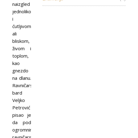
naizgled
jednolikom
i
ćutljivom,
ali
bliskom,
živom i
toplom,
kao
gnezdo
na dlanu.
Ravničarski
bard
Veljko
Petrović
pisao je
da pod
ogromnim
ravničarskim