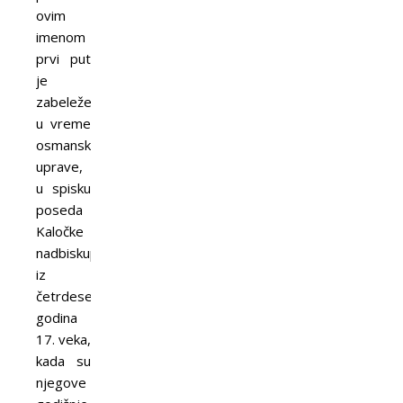
ovim
imenom
prvi put
je
zabeleženo
u vreme
osmanske
uprave,
u spisku
poseda
Kaločke
nadbiskupije
iz
četrdesetih
godina
17. veka,
kada su
njegove