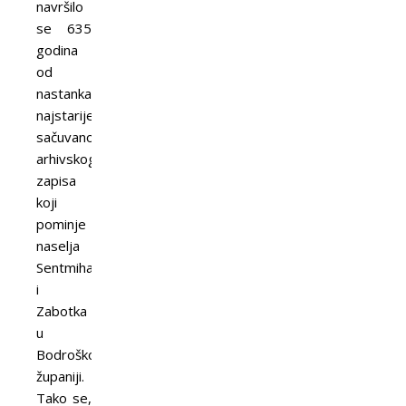
navršilo
se 635
godina
od
nastanka
najstarijeg
sačuvanog
arhivskog
zapisa
koji
pominje
naselja
Sentmihalj
i
Zabotka
u
Bodroškoj
županiji.
Tako se,