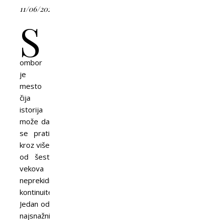
11/06/2026
S
ombor
je
mesto
čija
istorija
može da
se prati
kroz više
od šest
vekova
neprekidnog
kontinuiteta.
Jedan od
najsnažnijih