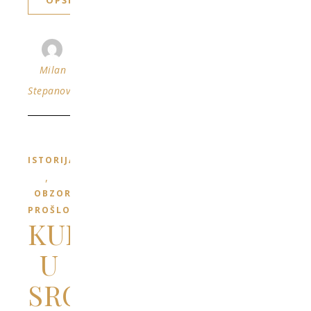
OPŠIRNIJE
Milan
Stepanović
ISTORIJA
,
OBZORJA
PROŠLOSTI
KULA
U
SRCU