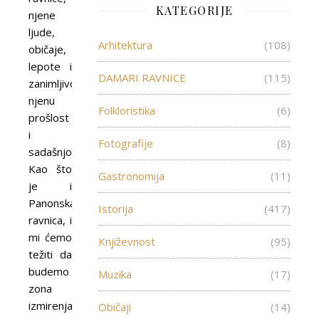
KATEGORIJE
njene
ljude,
Arhitektura
(108)
običaje,
lepote i
DAMARI RAVNICE
(115)
zanimljivosti,
njenu
Folkloristika
(6)
prošlost
i
Fotografije
(8)
sadašnjost.
Kao što
Gastronomija
(11)
je i
Panonska
Istorija
(417)
ravnica, i
mi ćemo
Književnost
(95)
težiti da
budemo
Muzika
(17)
zona
izmirenja
Običaji
(14)