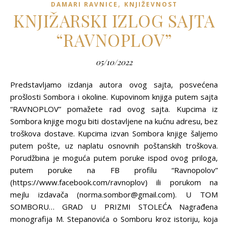
,
DAMARI RAVNICE
KNJIŽEVNOST
KNJIŽARSKI IZLOG SAJTA
“RAVNOPLOV”
05/10/2022
Predstavljamo izdanja autora ovog sajta, posvećena
prošlosti Sombora i okoline. Kupovinom knjiga putem sajta
“RAVNOPLOV” pomažete rad ovog sajta. Kupcima iz
Sombora knjige mogu biti dostavljene na kućnu adresu, bez
troškova dostave. Kupcima izvan Sombora knjige šaljemo
putem pošte, uz naplatu osnovnih poštanskih troškova.
Porudžbina je moguća putem poruke ispod ovog priloga,
putem poruke na FB profilu “Ravnopolov”
(https://www.facebook.com/ravnoplov) ili porukom na
mejlu izdavača (norma.sombor@gmail.com). U TOM
SOMBORU… GRAD U PRIZMI STOLEĆA Nagrađena
monografija M. Stepanovića o Somboru kroz istoriju, koja