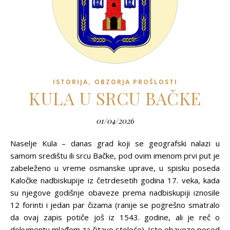
,
ISTORIJA
OBZORJA PROŠLOSTI
KULA U SRCU BAČKE
01/04/2026
Naselje Kula – danas grad koji se geografski nalazi u
samom središtu ili srcu Bačke, pod ovim imenom prvi put je
zabeleženo u vreme osmanske uprave, u spisku poseda
Kaločke nadbiskupije iz četrdesetih godina 17. veka, kada
su njegove godišnje obaveze prema nadbiskupiji iznosile
12 forinti i jedan par čizama (ranije se pogrešno smatralo
da ovaj zapis potiče još iz 1543. godine, ali je reč o
dokumentu mlađem za čitavo stoleće). Iste obaveze posed