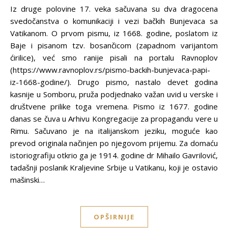
Iz druge polovine 17. veka sačuvana su dva dragocena
svedočanstva o komunikaciji i vezi bačkih Bunjevaca sa
Vatikanom. O prvom pismu, iz 1668. godine, poslatom iz
Baje i pisanom tzv. bosančicom (zapadnom varijantom
ćirilice), već smo ranije pisali na portalu Ravnoplov
(https://www.ravnoplov.rs/pismo-backih-bunjevaca-papi-
iz-1668-godine/). Drugo pismo, nastalo devet godina
kasnije u Somboru, pruža podjednako važan uvid u verske i
društvene prilike toga vremena. Pismo iz 1677. godine
danas se čuva u Arhivu Kongregacije za propagandu vere u
Rimu. Sačuvano je na italijanskom jeziku, moguće kao
prevod originala načinjen po njegovom prijemu. Za domaću
istoriografiju otkrio ga je 1914. godine dr Mihailo Gavrilović,
tadašnji poslanik Kraljevine Srbije u Vatikanu, koji je ostavio
mašinski…
OPŠIRNIJE