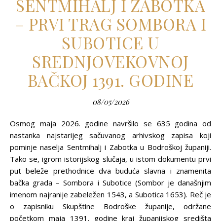
SENTMIHALJ I ZABOTKA
– PRVI TRAG SOMBORA I
SUBOTICE U
SREDNJOVEKOVNOJ
BAČKOJ 1391. GODINE
08/05/2026
Osmog maja 2026. godine navršilo se 635 godina od
nastanka najstarijeg sačuvanog arhivskog zapisa koji
pominje naselja Sentmihalj i Zabotka u Bodroškoj županiji.
Tako se, igrom istorijskog slučaja, u istom dokumentu prvi
put beleže prethodnice dva buduća slavna i znamenita
bačka grada – Sombora i Subotice (Sombor je današnjim
imenom najranije zabeležen 1543, a Subotica 1653). Reč je
o zapisniku Skupštine Bodroške županije, održane
početkom maja 1391. godine kraj županijskog središta