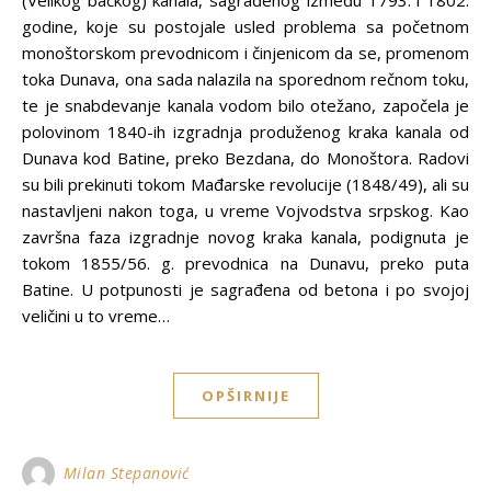
(Velikog bačkog) kanala, sagrađenog između 1793. i 1802.
godine, koje su postojale usled problema sa početnom
monoštorskom prevodnicom i činjenicom da se, promenom
toka Dunava, ona sada nalazila na sporednom rečnom toku,
te je snabdevanje kanala vodom bilo otežano, započela je
polovinom 1840-ih izgradnja produženog kraka kanala od
Dunava kod Batine, preko Bezdana, do Monoštora. Radovi
su bili prekinuti tokom Mađarske revolucije (1848/49), ali su
nastavljeni nakon toga, u vreme Vojvodstva srpskog. Kao
završna faza izgradnje novog kraka kanala, podignuta je
tokom 1855/56. g. prevodnica na Dunavu, preko puta
Batine. U potpunosti je sagrađena od betona i po svojoj
veličini u to vreme…
OPŠIRNIJE
Milan Stepanović