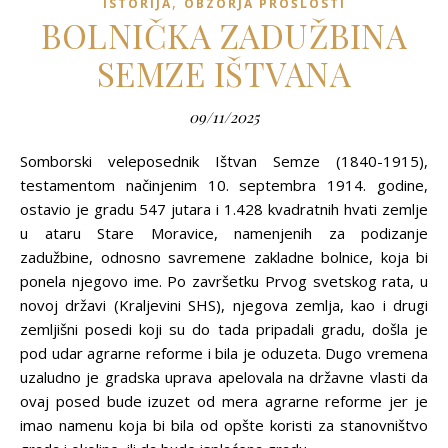
,
ISTORIJA
OBZORJA PROŠLOSTI
BOLNIČKA ZADUŽBINA
SEMZE IŠTVANA
09/11/2025
Somborski veleposednik Ištvan Semze (1840-1915),
testamentom načinjenim 10. septembra 1914. godine,
ostavio je gradu 547 jutara i 1.428 kvadratnih hvati zemlje
u ataru Stare Moravice, namenjenih za podizanje
zadužbine, odnosno savremene zakladne bolnice, koja bi
ponela njegovo ime. Po završetku Prvog svetskog rata, u
novoj državi (Kraljevini SHS), njegova zemlja, kao i drugi
zemljišni posedi koji su do tada pripadali gradu, došla je
pod udar agrarne reforme i bila je oduzeta. Dugo vremena
uzaludno je gradska uprava apelovala na državne vlasti da
ovaj posed bude izuzet od mera agrarne reforme jer je
imao namenu koja bi bila od opšte koristi za stanovništvo