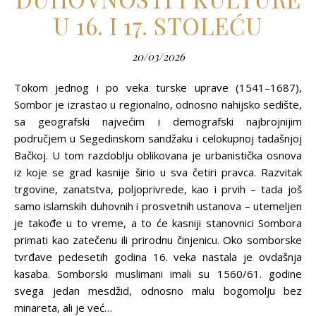
U 16. I 17. STOLEĆU
20/03/2026
Tokom jednog i po veka turske uprave (1541–1687),
Sombor je izrastao u regionalno, odnosno nahijsko sedište,
sa geografski najvećim i demografski najbrojnijim
područjem u Segedinskom sandžaku i celokupnoj tadašnjoj
Bačkoj. U tom razdoblju oblikovana je urbanistička osnova
iz koje se grad kasnije širio u sva četiri pravca. Razvitak
trgovine, zanatstva, polјoprivrede, kao i prvih – tada još
samo islamskih duhovnih i prosvetnih ustanova – utemelјen
je takođe u to vreme, a to će kasniji stanovnici Sombora
primati kao zatečenu ili prirodnu činjenicu. Oko somborske
tvrđave pedesetih godina 16. veka nastala je ovdašnja
kasaba. Somborski muslimani imali su 1560/61. godine
svega jedan mesdžid, odnosno malu bogomolјu bez
minareta, ali je već…