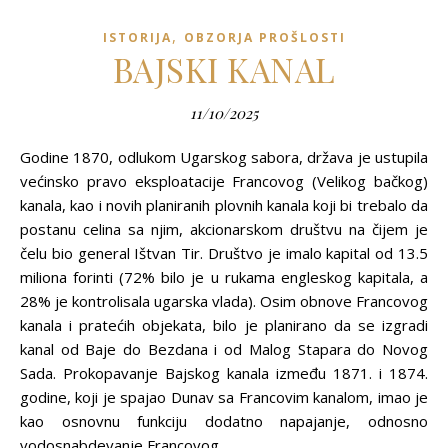
,
ISTORIJA
OBZORJA PROŠLOSTI
BAJSKI KANAL
11/10/2025
Godine 1870, odlukom Ugarskog sabora, država je ustupila
većinsko pravo eksploatacije Francovog (Velikog bačkog)
kanala, kao i novih planiranih plovnih kanala koji bi trebalo da
postanu celina sa njim, akcionarskom društvu na čijem je
čelu bio general Ištvan Tir. Društvo je imalo kapital od 13.5
miliona forinti (72% bilo je u rukama engleskog kapitala, a
28% je kontrolisala ugarska vlada). Osim obnove Francovog
kanala i pratećih objekata, bilo je planirano da se izgradi
kanal od Baje do Bezdana i od Malog Stapara do Novog
Sada. Prokopavanje Bajskog kanala između 1871. i 1874.
godine, koji je spajao Dunav sa Francovim kanalom, imao je
kao osnovnu funkciju dodatno napajanje, odnosno
vodosnabdevanje Francovog…