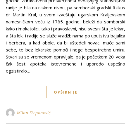
godine. Zdravstvena prosvećenost ovdašnjeg stanovništva
ranije je bila na niskom nivou, pa somborski gradski fizikus
dr Martin Kral, u svom izveštaju ugarskom Kraljevskom
namesničkom veću iz 1785. godine, beleži da somborski
kako rimokatolici, tako i pravoslavni, nisu svesni šta je lekar,
a šta lek, i radije se služe vradžbinama po uputstvu bajalica
i berbera, a kad obole, da bi uštedeli novac, muče sami
sebe, te bez lekarske pomoći i nege bespotrebno umiru.
Stvari su se vremenom opravljale, pa je početkom 20. veka
čak šest apoteka istovremeno i uporedo uspešno
egzistiralo…
OPŠIRNIJE
Milan Stepanović