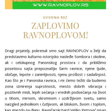
UVODNA REČ
ZAPLOVIMO
RAVNOPLOVOM!
Dragi prijatelji, pokrenuli smo sajt RAVNOPLOV u želji da
predstavimo kulturno-istorijsko nasleđe Sombora i okoline,
ali i celokupnog Panonskog prostora i da približimo
posetiocu sajta prepoznatljiv šarm ravnice, njene ljude,
običaje, lepote i zanimljivosti, njenu prošlost i sadašnjost.
Kao što je i Panonska ravnica, i mi ćemo težiti da budemo
zona izmirenja suprotnosti, mesto dobrih vibracija i
pozitivnih misli, lepih sećanja i vrednih podsećanja na život
u tihom, mirnom, skromnom i uzdržljivom svetu, samo
naizgled jednolikom i ćutljivom, ali bliskom, živom i toplom,
kao gnezdo na dlanu. Ravničarski bard Veljko Petrović pisao