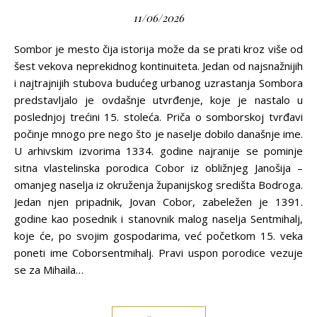
11/06/2026
Sombor je mesto čija istorija može da se prati kroz više od
šest vekova neprekidnog kontinuiteta. Jedan od najsnažnijih
i najtrajnijih stubova budućeg urbanog uzrastanja Sombora
predstavljalo je ovdašnje utvrđenje, koje je nastalo u
poslednjoj trećini 15. stoleća. Priča o somborskoj tvrđavi
počinje mnogo pre nego što je naselje dobilo današnje ime.
U arhivskim izvorima 1334. godine najranije se pominje
sitna vlastelinska porodica Cobor iz obližnjeg Janošija –
omanjeg naselja iz okruženja županijskog središta Bodroga.
Jedan njen pripadnik, Jovan Cobor, zabeležen je 1391.
godine kao posednik i stanovnik malog naselja Sentmihalj,
koje će, po svojim gospodarima, već početkom 15. veka
poneti ime Coborsentmihalj. Pravi uspon porodice vezuje
se za Mihaila…