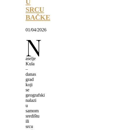
U
SRCU
BAČKE
01/04/2026
N
aselje
Kula
–
danas
grad
koji
se
geografski
nalazi
u
samom
središtu
ili
srcu