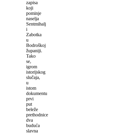
zapisa
koji
pominje
naselja
Sentmihalj
i
Zabotka
u
Bodroškoj
županiji.
Tako
se,
igrom
istorijskog
slučaja,
u
istom
dokumentu
prvi
put
beleže
prethodnice
dva
buduća
slavna