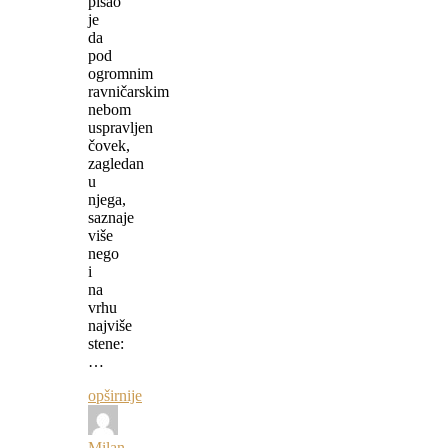
pisao
je
da
pod
ogromnim
ravničarskim
nebom
uspravljen
čovek,
zagledan
u
njega,
saznaje
više
nego
i
na
vrhu
najviše
stene:
…
opširnije
Milan