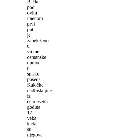
Bačke,
pod
ovim
imenom
prvi
put
je
zabeleženo
u
vreme
osmanske
uprave,
u
spisku
poseda
Kaločke
nadbiskupije
iz
četrdesetih
godina
17.
veka,
kada
su
njegove