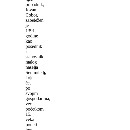
pripadnik,
Jovan
Cobor,
zabeležen
je
1391.
godine
kao
posednik
i
stanovnik
malog
naselja
Sentmihalj,
koje
će,
po
svojim
gospodarima,
već
početkom
15.
veka
poneti
ime