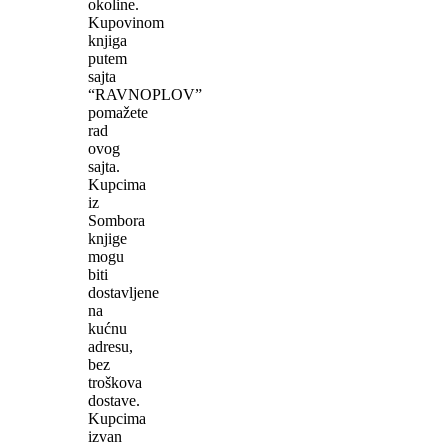
okoline.
Kupovinom
knjiga
putem
sajta
“RAVNOPLOV”
pomažete
rad
ovog
sajta.
Kupcima
iz
Sombora
knjige
mogu
biti
dostavljene
na
kućnu
adresu,
bez
troškova
dostave.
Kupcima
izvan