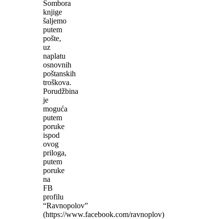
Sombora
knjige
šaljemo
putem
pošte,
uz
naplatu
osnovnih
poštanskih
troškova.
Porudžbina
je
moguća
putem
poruke
ispod
ovog
priloga,
putem
poruke
na
FB
profilu
“Ravnopolov”
(https://www.facebook.com/ravnoplov)