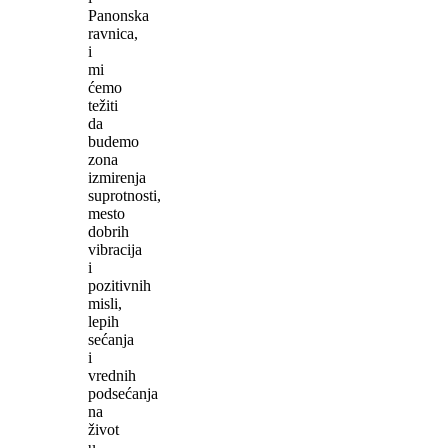
Panonska
ravnica,
i
mi
ćemo
težiti
da
budemo
zona
izmirenja
suprotnosti,
mesto
dobrih
vibracija
i
pozitivnih
misli,
lepih
sećanja
i
vrednih
podsećanja
na
život
u