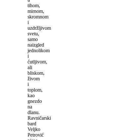
tihom,
mirnom,
skromnom
i
uzdržljivom
svetu,
samo
naizgled
jednolikom
i
ćutljivom,
ali
bliskom,
živom
i
toplom,
kao
gnezdo
na
dlanu.
Ravničarski
bard
Veljko
Petrović