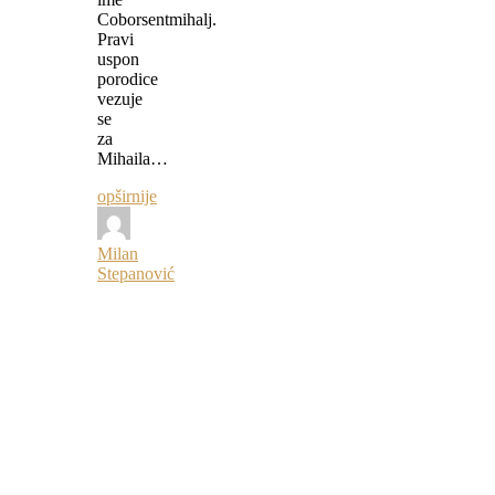
Coborsentmihalj.
Pravi
uspon
porodice
vezuje
se
za
Mihaila…
opširnije
Milan
Stepanović