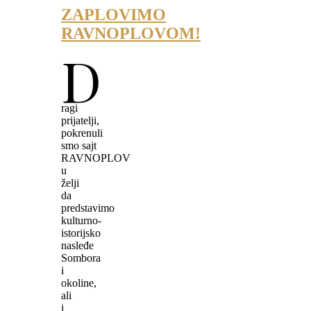
ZAPLOVIMO
RAVNOPLOVOM!
D
ragi
prijatelji,
pokrenuli
smo sajt
RAVNOPLOV
u
želji
da
predstavimo
kulturno-
istorijsko
nasleđe
Sombora
i
okoline,
ali
i