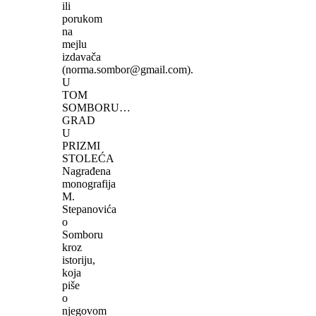
ili
porukom
na
mejlu
izdavača
(norma.sombor@gmail.com).
U
TOM
SOMBORU…
GRAD
U
PRIZMI
STOLEĆA
Nagrađena
monografija
M.
Stepanovića
o
Somboru
kroz
istoriju,
koja
piše
o
njegovom