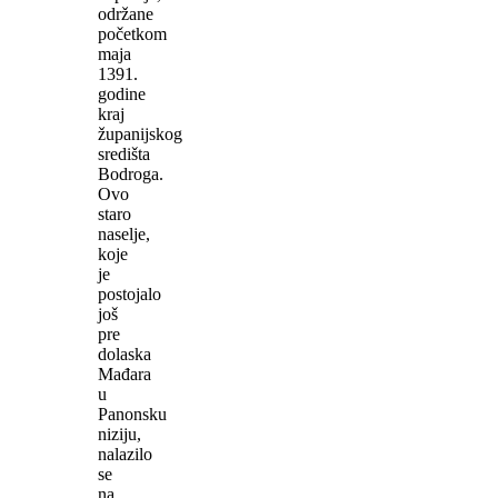
održane
početkom
maja
1391.
godine
kraj
županijskog
središta
Bodroga.
Ovo
staro
naselje,
koje
je
postojalo
još
pre
dolaska
Mađara
u
Panonsku
niziju,
nalazilo
se
na