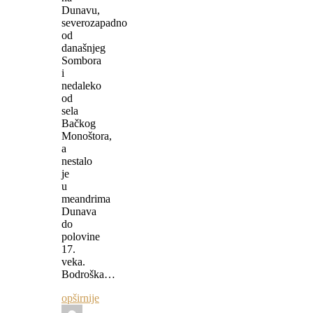
Dunavu,
severozapadno
od
današnjeg
Sombora
i
nedaleko
od
sela
Bačkog
Monoštora,
a
nestalo
je
u
meandrima
Dunava
do
polovine
17.
veka.
Bodroška…
opširnije