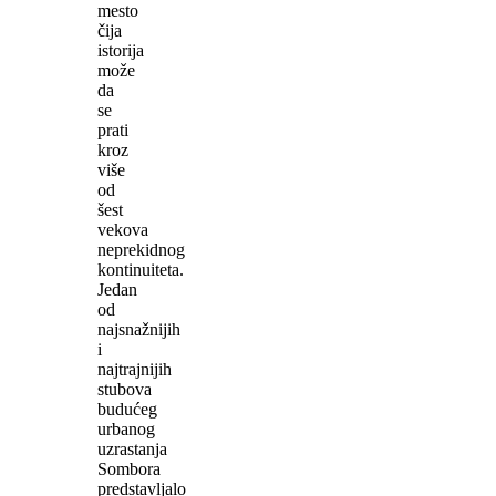
mesto
čija
istorija
može
da
se
prati
kroz
više
od
šest
vekova
neprekidnog
kontinuiteta.
Jedan
od
najsnažnijih
i
najtrajnijih
stubova
budućeg
urbanog
uzrastanja
Sombora
predstavljalo