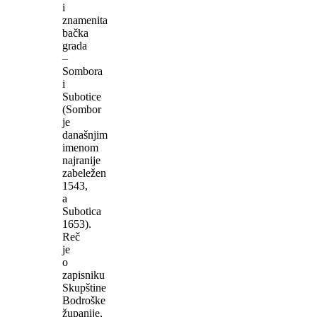
i
znamenita
bačka
grada
–
Sombora
i
Subotice
(Sombor
je
današnjim
imenom
najranije
zabeležen
1543,
a
Subotica
1653).
Reč
je
o
zapisniku
Skupštine
Bodroške
županije,