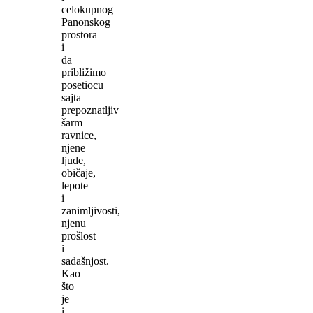
celokupnog
Panonskog
prostora
i
da
približimo
posetiocu
sajta
prepoznatljiv
šarm
ravnice,
njene
ljude,
običaje,
lepote
i
zanimljivosti,
njenu
prošlost
i
sadašnjost.
Kao
što
je
i