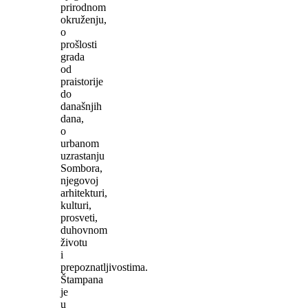
prirodnom
okruženju,
o
prošlosti
grada
od
praistorije
do
današnjih
dana,
o
urbanom
uzrastanju
Sombora,
njegovoj
arhitekturi,
kulturi,
prosveti,
duhovnom
životu
i
prepoznatljivostima.
Štampana
je
u