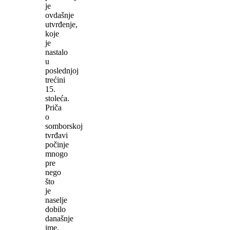
je
ovdašnje
utvrđenje,
koje
je
nastalo
u
poslednjoj
trećini
15.
stoleća.
Priča
o
somborskoj
tvrđavi
počinje
mnogo
pre
nego
što
je
naselje
dobilo
današnje
ime.