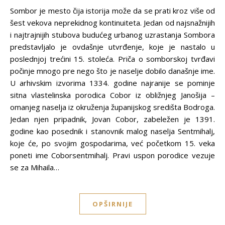
Sombor je mesto čija istorija može da se prati kroz više od
šest vekova neprekidnog kontinuiteta. Jedan od najsnažnijih
i najtrajnijih stubova budućeg urbanog uzrastanja Sombora
predstavljalo je ovdašnje utvrđenje, koje je nastalo u
poslednjoj trećini 15. stoleća. Priča o somborskoj tvrđavi
počinje mnogo pre nego što je naselje dobilo današnje ime.
U arhivskim izvorima 1334. godine najranije se pominje
sitna vlastelinska porodica Cobor iz obližnjeg Janošija –
omanjeg naselja iz okruženja županijskog središta Bodroga.
Jedan njen pripadnik, Jovan Cobor, zabeležen je 1391.
godine kao posednik i stanovnik malog naselja Sentmihalj,
koje će, po svojim gospodarima, već početkom 15. veka
poneti ime Coborsentmihalj. Pravi uspon porodice vezuje
se za Mihaila…
OPŠIRNIJE