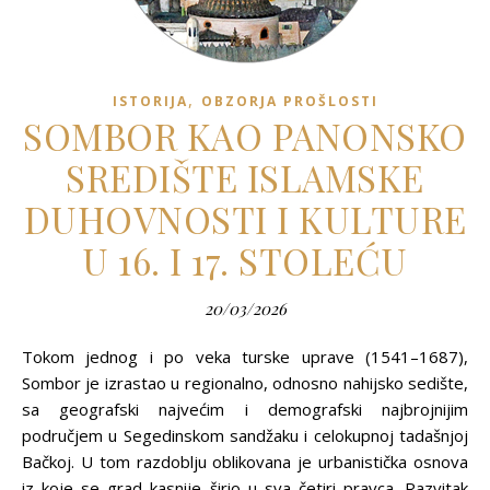
,
ISTORIJA
OBZORJA PROŠLOSTI
SOMBOR KAO PANONSKO
SREDIŠTE ISLAMSKE
DUHOVNOSTI I KULTURE
U 16. I 17. STOLEĆU
20/03/2026
Tokom jednog i po veka turske uprave (1541–1687),
Sombor je izrastao u regionalno, odnosno nahijsko sedište,
sa geografski najvećim i demografski najbrojnijim
područjem u Segedinskom sandžaku i celokupnoj tadašnjoj
Bačkoj. U tom razdoblju oblikovana je urbanistička osnova
iz koje se grad kasnije širio u sva četiri pravca. Razvitak