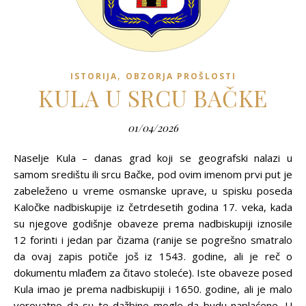
,
ISTORIJA
OBZORJA PROŠLOSTI
KULA U SRCU BAČKE
01/04/2026
Naselje Kula – danas grad koji se geografski nalazi u
samom središtu ili srcu Bačke, pod ovim imenom prvi put je
zabeleženo u vreme osmanske uprave, u spisku poseda
Kaločke nadbiskupije iz četrdesetih godina 17. veka, kada
su njegove godišnje obaveze prema nadbiskupiji iznosile
12 forinti i jedan par čizama (ranije se pogrešno smatralo
da ovaj zapis potiče još iz 1543. godine, ali je reč o
dokumentu mlađem za čitavo stoleće). Iste obaveze posed
Kula imao je prema nadbiskupiji i 1650. godine, ali je malo
verovatno da su te dažbine mogle da budu naplaćene. U