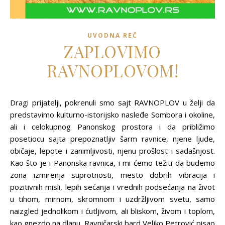
UVODNA REČ
ZAPLOVIMO
RAVNOPLOVOM!
Dragi prijatelji, pokrenuli smo sajt RAVNOPLOV u želji da
predstavimo kulturno-istorijsko nasleđe Sombora i okoline,
ali i celokupnog Panonskog prostora i da približimo
posetiocu sajta prepoznatljiv šarm ravnice, njene ljude,
običaje, lepote i zanimljivosti, njenu prošlost i sadašnjost.
Kao što je i Panonska ravnica, i mi ćemo težiti da budemo
zona izmirenja suprotnosti, mesto dobrih vibracija i
pozitivnih misli, lepih sećanja i vrednih podsećanja na život
u tihom, mirnom, skromnom i uzdržljivom svetu, samo
naizgled jednolikom i ćutljivom, ali bliskom, živom i toplom,
kao gnezdo na dlanu. Ravničarski bard Veljko Petrović pisao