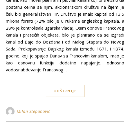
kanala, kao i novih planiranih plovnih kanala koji bi trebalo da
postanu celina sa njim, akcionarskom društvu na čijem je
čelu bio general Ištvan Tir. Društvo je imalo kapital od 13.5
miliona forinti (72% bilo je u rukama engleskog kapitala, a
28% je kontrolisala ugarska vlada). Osim obnove Francovog
kanala i pratećih objekata, bilo je planirano da se izgradi
kanal od Baje do Bezdana i od Malog Stapara do Novog
Sada. Prokopavanje Bajskog kanala između 1871. i 1874.
godine, koji je spajao Dunav sa Francovim kanalom, imao je
kao osnovnu funkciju dodatno napajanje, odnosno
vodosnabdevanje Francovog…
OPŠIRNIJE
Milan Stepanović