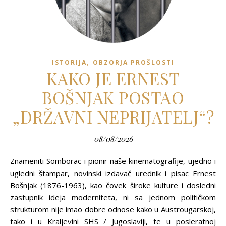
,
ISTORIJA
OBZORJA PROŠLOSTI
KAKO JE ERNEST
BOŠNJAK POSTAO
„DRŽAVNI NEPRIJATELJ“?
08/08/2026
Znameniti Somborac i pionir naše kinematografije, ujedno i
ugledni štampar, novinski izdavač urednik i pisac Ernest
Bošnjak (1876-1963), kao čovek široke kulture i dosledni
zastupnik ideja moderniteta, ni sa jednom političkom
strukturom nije imao dobre odnose kako u Austrougarskoj,
tako i u Kraljevini SHS / Jugoslaviji, te u posleratnoj