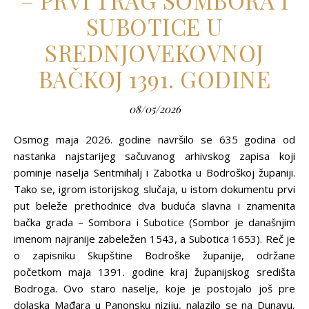
– PRVI TRAG SOMBORA I
SUBOTICE U
SREDNJOVEKOVNOJ
BAČKOJ 1391. GODINE
08/05/2026
Osmog maja 2026. godine navršilo se 635 godina od
nastanka najstarijeg sačuvanog arhivskog zapisa koji
pominje naselja Sentmihalj i Zabotka u Bodroškoj županiji.
Tako se, igrom istorijskog slučaja, u istom dokumentu prvi
put beleže prethodnice dva buduća slavna i znamenita
bačka grada – Sombora i Subotice (Sombor je današnjim
imenom najranije zabeležen 1543, a Subotica 1653). Reč je
o zapisniku Skupštine Bodroške županije, održane
početkom maja 1391. godine kraj županijskog središta
Bodroga. Ovo staro naselje, koje je postojalo još pre
dolaska Mađara u Panonsku niziju, nalazilo se na Dunavu,