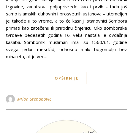
trgovine, zanatstva, polјoprivrede, kao i prvih – tada još
samo islamskih duhovnih i prosvetnih ustanova – utemelјen
je takođe u to vreme, a to će kasniji stanovnici Sombora
primati kao zatečenu ili prirodnu činjenicu. Oko somborske
tvrđave pedesetih godina 16. veka nastala je ovdašnja
kasaba. Somborski muslimani imali su 1560/61. godine
svega jedan mesdžid, odnosno malu bogomolјu bez
minareta, ali je već…
OPŠIRNIJE
Milan Stepanović