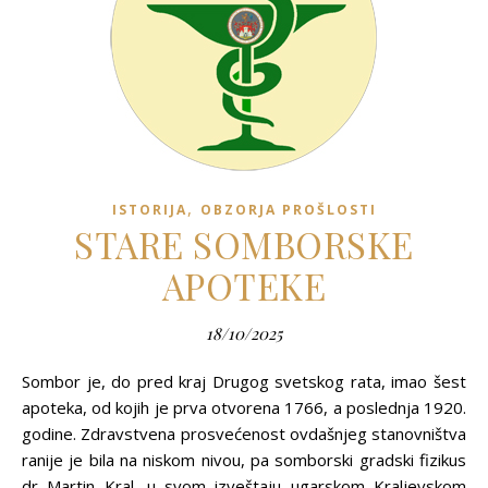
,
ISTORIJA
OBZORJA PROŠLOSTI
STARE SOMBORSKE
APOTEKE
18/10/2025
Sombor je, do pred kraj Drugog svetskog rata, imao šest
apoteka, od kojih je prva otvorena 1766, a poslednja 1920.
godine. Zdravstvena prosvećenost ovdašnjeg stanovništva
ranije je bila na niskom nivou, pa somborski gradski fizikus
dr Martin Kral, u svom izveštaju ugarskom Kraljevskom