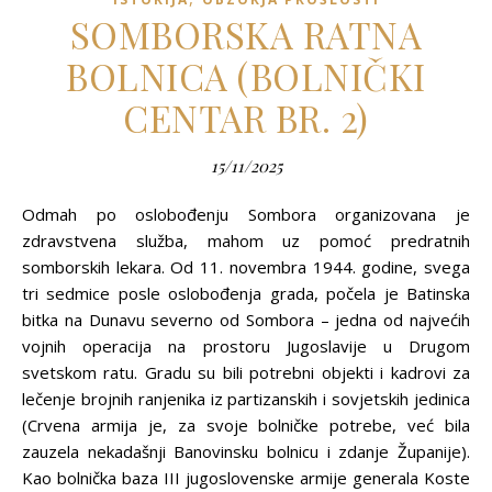
SOMBORSKA RATNA
BOLNICA (BOLNIČKI
CENTAR BR. 2)
15/11/2025
Odmah po oslobođenju Sombora organizovana je
zdravstvena služba, mahom uz pomoć predratnih
somborskih lekara. Od 11. novembra 1944. godine, svega
tri sedmice posle oslobođenja grada, počela je Batinska
bitka na Dunavu severno od Sombora – jedna od najvećih
vojnih operacija na prostoru Jugoslavije u Drugom
svetskom ratu. Gradu su bili potrebni objekti i kadrovi za
lečenje brojnih ranjenika iz partizanskih i sovjetskih jedinica
(Crvena armija je, za svoje bolničke potrebe, već bila
zauzela nekadašnji Banovinsku bolnicu i zdanje Županije).
Kao bolnička baza III jugoslovenske armije generala Koste