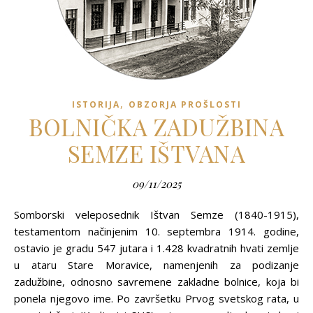
,
ISTORIJA
OBZORJA PROŠLOSTI
BOLNIČKA ZADUŽBINA
SEMZE IŠTVANA
09/11/2025
Somborski veleposednik Ištvan Semze (1840-1915),
testamentom načinjenim 10. septembra 1914. godine,
ostavio je gradu 547 jutara i 1.428 kvadratnih hvati zemlje
u ataru Stare Moravice, namenjenih za podizanje
zadužbine, odnosno savremene zakladne bolnice, koja bi
ponela njegovo ime. Po završetku Prvog svetskog rata, u