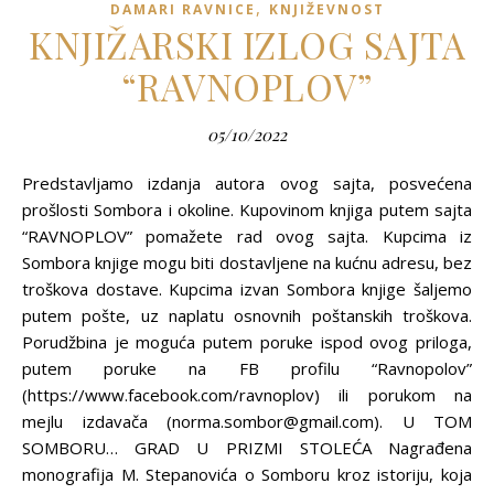
,
DAMARI RAVNICE
KNJIŽEVNOST
KNJIŽARSKI IZLOG SAJTA
“RAVNOPLOV”
05/10/2022
Predstavljamo izdanja autora ovog sajta, posvećena
prošlosti Sombora i okoline. Kupovinom knjiga putem sajta
“RAVNOPLOV” pomažete rad ovog sajta. Kupcima iz
Sombora knjige mogu biti dostavljene na kućnu adresu, bez
troškova dostave. Kupcima izvan Sombora knjige šaljemo
putem pošte, uz naplatu osnovnih poštanskih troškova.
Porudžbina je moguća putem poruke ispod ovog priloga,
putem poruke na FB profilu “Ravnopolov”
(https://www.facebook.com/ravnoplov) ili porukom na
mejlu izdavača (norma.sombor@gmail.com). U TOM
SOMBORU… GRAD U PRIZMI STOLEĆA Nagrađena
monografija M. Stepanovića o Somboru kroz istoriju, koja