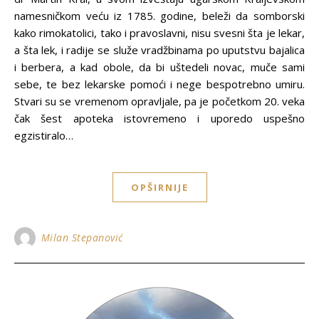
namesničkom veću iz 1785. godine, beleži da somborski
kako rimokatolici, tako i pravoslavni, nisu svesni šta je lekar,
a šta lek, i radije se služe vradžbinama po uputstvu bajalica
i berbera, a kad obole, da bi uštedeli novac, muče sami
sebe, te bez lekarske pomoći i nege bespotrebno umiru.
Stvari su se vremenom opravljale, pa je početkom 20. veka
čak šest apoteka istovremeno i uporedo uspešno
egzistiralo…
OPŠIRNIJE
Milan Stepanović