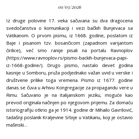
01/03/2026
Iz druge polovine 17. veka sačuvana su dva dragocena
svedočanstva o komunikaciji i vezi bačkih Bunjevaca sa
Vatikanom. O prvom pismu, iz 1668. godine, poslatom iz
Baje i pisanom tzv. bosančicom (zapadnom varijantom
ćirilice), već smo ranije pisali na portalu Ravnoplov
(https://www.ravnoplov.rs/pismo-backih-bunjevaca-papi-
iz-1668-godine/). Drugo pismo, nastalo devet godina
kasnije u Somboru, pruža podjednako važan uvid u verske i
društvene prilike toga vremena. Pismo iz 1677. godine
danas se čuva u Arhivu Kongregacije za propagandu vere u
Rimu. Sačuvano je na italijanskom jeziku, moguće kao
prevod originala načinjen po njegovom prijemu. Za domaću
istoriografiju otkrio ga je 1914. godine dr Mihailo Gavrilović,
tadašnji poslanik Kraljevine Srbije u Vatikanu, koji je ostavio
mašinski…