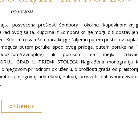
05/10/2022
ajta, posvećena prošlosti Sombora i okoline. Kupovinom knji
ad ovog sajta. Kupcima iz Sombora knjige mogu biti dostavlje
ve. Kupcima izvan Sombora knjige šaljemo putem pošte, uz napla
je moguća putem poruke ispod ovog priloga, putem poruke na 
acebook.com/ravnoplov) ili porukom na mejlu izdava
BORU… GRAD U PRIZMI STOLEĆA Nagrađena monografija 
e o njegovom prirodnom okruženju, o prošlosti grada od praistori
bora, njegovoj arhitekturi, kulturi, prosveti, duhovnom životu
…
OPŠIRNIJE