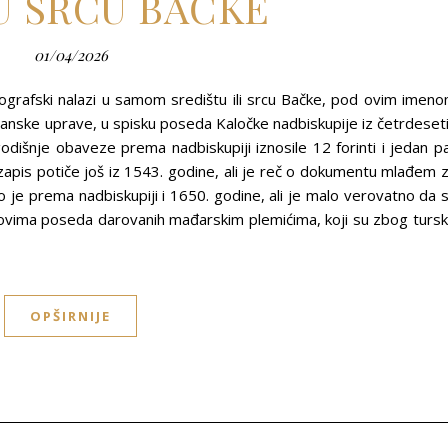
U SRCU BAČKE
01/04/2026
eografski nalazi u samom središtu ili srcu Bačke, pod ovim imen
anske uprave, u spisku poseda Kaločke nadbiskupije iz četrdeset
dišnje obaveze prema nadbiskupiji iznosile 12 forinti i jedan p
zapis potiče još iz 1543. godine, ali je reč o dokumentu mlađem 
 je prema nadbiskupiji i 1650. godine, ali je malo verovatno da 
ovima poseda darovanih mađarskim plemićima, koji su zbog turs
OPŠIRNIJE