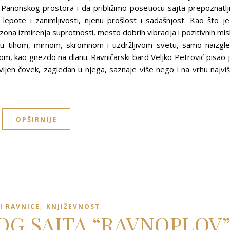
g Panonskog prostora i da približimo posetiocu sajta prepoznatlj
 lepote i zanimljivosti, njenu prošlost i sadašnjost. Kao što je
na izmirenja suprotnosti, mesto dobrih vibracija i pozitivnih misl
t u tihom, mirnom, skromnom i uzdržljivom svetu, samo naizgl
plom, kao gnezdo na dlanu. Ravničarski bard Veljko Petrović pisao 
en čovek, zagledan u njega, saznaje više nego i na vrhu najvi
OPŠIRNIJE
,
I RAVNICE
KNJIŽEVNOST
LOG SAJTA “RAVNOPLOV