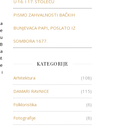
U 16. I 17. STOLEĆU
PISMO ZAHVALNOSTI BAČKIH
ga
BUNJEVACA PAPI, POSLATO IZ
ne
tu
SOMBORA 1677.
FB
ča
M.
KATEGORIJE
je
 i
Arhitektura
(108)
DAMARI RAVNICE
(115)
Folkloristika
(6)
Fotografije
(8)