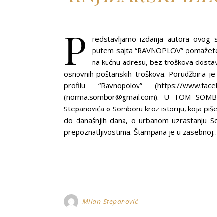
P
redstavljamo izdanja autora ovog s
putem sajta “RAVNOPLOV” pomažete r
na kućnu adresu, bez troškova dosta
osnovnih poštanskih troškova. Porudžbina 
profilu “Ravnopolov” (https://www.f
(norma.sombor@gmail.com). U TOM SOM
Stepanovića o Somboru kroz istoriju, koja piš
do današnjih dana, o urbanom uzrastanju Som
prepoznatljivostima. Štampana je u zasebnoj
Milan Stepanović