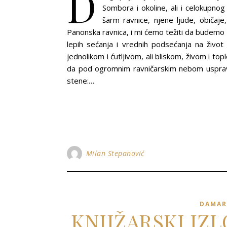
D
Sombora i okoline, ali i celokupno
šarm ravnice, njene ljude, običaje,
Panonska ravnica, i mi ćemo težiti da budemo zo
lepih sećanja i vrednih podsećanja na živo
jednolikom i ćutljivom, ali bliskom, živom i to
da pod ogromnim ravničarskim nebom uspravlj
stene:…
Milan Stepanović
DAMAR
KNJIŽARSKI IZ