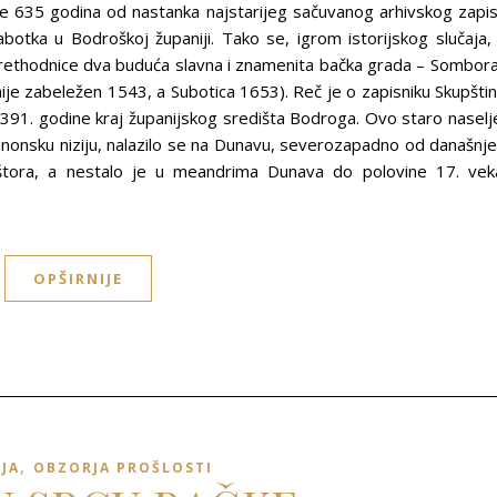
e 635 godina od nastanka najstarijeg sačuvanog arhivskog zapi
abotka u Bodroškoj županiji. Tako se, igrom istorijskog slučaja,
rethodnice dva buduća slavna i znamenita bačka grada – Sombora
je zabeležen 1543, a Subotica 1653). Reč je o zapisniku Skupšti
91. godine kraj županijskog središta Bodroga. Ovo staro naselj
anonsku niziju, nalazilo se na Dunavu, severozapadno od današnj
ora, a nestalo je u meandrima Dunava do polovine 17. vek
OPŠIRNIJE
,
IJA
OBZORJA PROŠLOSTI