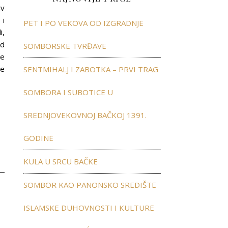
iv
 i
PET I PO VEKOVA OD IZGRADNJE
i,
ed
SOMBORSKE TVRĐAVE
je
še
SENTMIHALJ I ZABOTKA – PRVI TRAG
SOMBORA I SUBOTICE U
SREDNJOVEKOVNOJ BAČKOJ 1391.
GODINE
KULA U SRCU BAČKE
SOMBOR KAO PANONSKO SREDIŠTE
ISLAMSKE DUHOVNOSTI I KULTURE
”