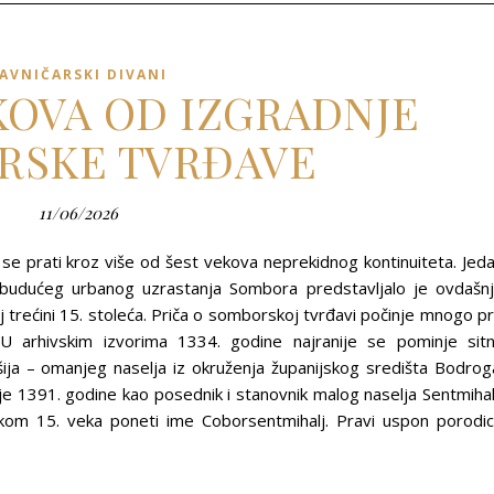
AVNIČARSKI DIVANI
EKOVA OD IZGRADNJE
RSKE TVRĐAVE
11/06/2026
se prati kroz više od šest vekova neprekidnog kontinuiteta. Jed
ova budućeg urbanog uzrastanja Sombora predstavljalo je ovdašn
j trećini 15. stoleća. Priča o somborskoj tvrđavi počinje mnogo p
U arhivskim izvorima 1334. godine najranije se pominje sit
ošija – omanjeg naselja iz okruženja županijskog središta Bodrog
je 1391. godine kao posednik i stanovnik malog naselja Sentmihal
kom 15. veka poneti ime Coborsentmihalj. Pravi uspon porodi