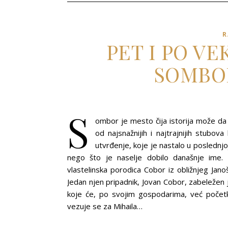
R
PET I PO V
SOMBO
S
ombor je mesto čija istorija može da 
od najsnažnijih i najtrajnijih stub
utvrđenje, koje je nastalo u poslednjo
nego što je naselje dobilo današnje ime. 
vlastelinska porodica Cobor iz obližnjeg Jan
Jedan njen pripadnik, Jovan Cobor, zabeležen 
koje će, po svojim gospodarima, već počet
vezuje se za Mihaila…