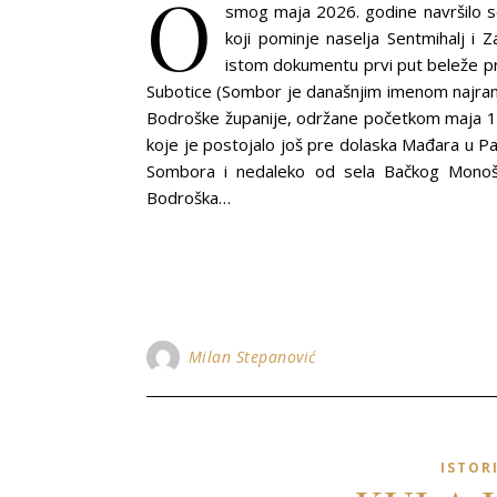
O
smog maja 2026. godine navršilo s
koji pominje naselja Sentmihalj i Z
istom dokumentu prvi put beleže p
Subotice (Sombor je današnjim imenom najrani
Bodroške županije, održane početkom maja 13
koje je postojalo još pre dolaska Mađara u P
Sombora i nedaleko od sela Bačkog Monošt
Bodroška…
Milan Stepanović
ISTOR