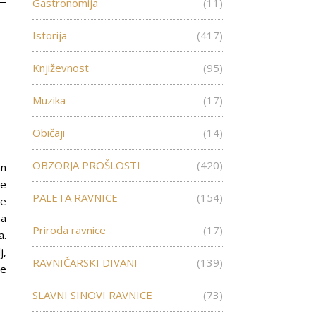
Gastronomija
(11)
Istorija
(417)
Književnost
(95)
Muzika
(17)
Običaji
(14)
OBZORJA PROŠLOSTI
(420)
an
je
PALETA RAVNICE
(154)
re
na
Priroda ravnice
(17)
a.
j,
RAVNIČARSKI DIVANI
(139)
ce
SLAVNI SINOVI RAVNICE
(73)