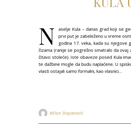
KULA 
N
aselje Kula – danas grad koji se g
prvi put je zabeleženo u vreme osm
godina 17. veka, kada su njegove go
čizama (ranije se pogrešno smatralo da ovaj 
čitavo stoleće). Iste obaveze posed Kula imao
te dažbine mogle da budu naplaćene. U spisk
vlasti ostajali samo formalni, kao vlasnici…
Milan Stepanović