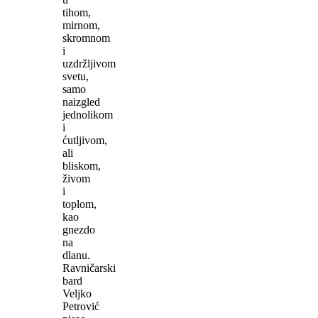
tihom,
mirnom,
skromnom
i
uzdržljivom
svetu,
samo
naizgled
jednolikom
i
ćutljivom,
ali
bliskom,
živom
i
toplom,
kao
gnezdo
na
dlanu.
Ravničarski
bard
Veljko
Petrović