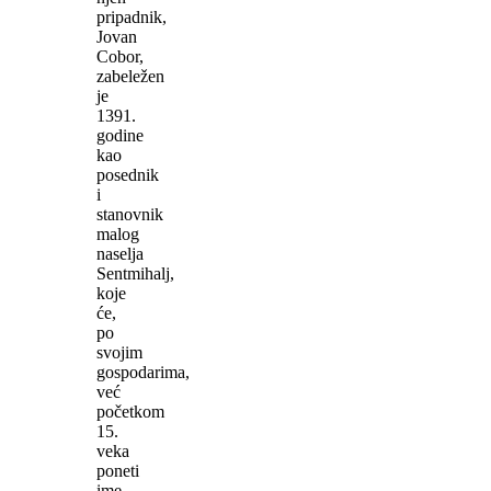
pripadnik,
Jovan
Cobor,
zabeležen
je
1391.
godine
kao
posednik
i
stanovnik
malog
naselja
Sentmihalj,
koje
će,
po
svojim
gospodarima,
već
početkom
15.
veka
poneti
ime