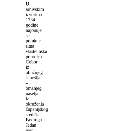
U
arhivskim
izvorima
1334.
godine
najranije
se
pominje
sitna
vlastelinska
porodica
Cobor
iz
obližnjeg
Janošija
–
omanjeg
naselja
iz
okruženja
županijskog
središta
Bodroga.
Jedan
njen