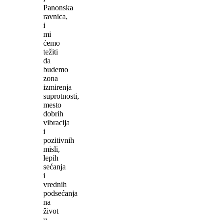
Panonska
ravnica,
i
mi
ćemo
težiti
da
budemo
zona
izmirenja
suprotnosti,
mesto
dobrih
vibracija
i
pozitivnih
misli,
lepih
sećanja
i
vrednih
podsećanja
na
život
u