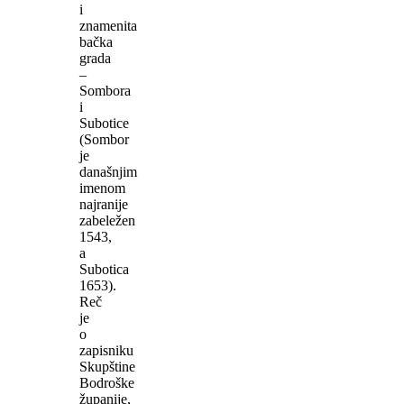
i
znamenita
bačka
grada
–
Sombora
i
Subotice
(Sombor
je
današnjim
imenom
najranije
zabeležen
1543,
a
Subotica
1653).
Reč
je
o
zapisniku
Skupštine
Bodroške
županije,