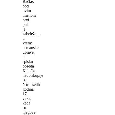
Bačke,
pod
ovim
imenom
prvi
put
je
zabeleženo
u
vreme
osmanske
uprave,
u
spisku
poseda
Kaločke
nadbiskupije
iz
četrdesetih
godina
17.
veka,
kada
su
njegove