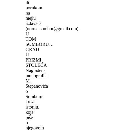
ili
porukom
na
mejlu
izdavača
(norma.sombor@gmail.com).
U
TOM
SOMBORU…
GRAD
U
PRIZMI
STOLEĆA
Nagrađena
monografija
M.
Stepanovića
o
Somboru
kroz
istoriju,
koja
piše
o
njegovom