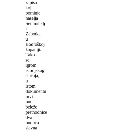
zapisa
koji
pominje
naselja
Sentmihalj
i
Zabotka
u
Bodroškoj
županiji.
Tako
se,
igrom
istorijskog
slučaja,
u
istom
dokumentu
prvi
put
beleže
prethodnice
dva
buduća
slavna