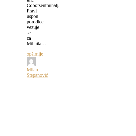
Coborsentmihalj.
Pravi
uspon
porodice
vezuje
se
za
Mihaila…
opširnije
Milan
Stepanović