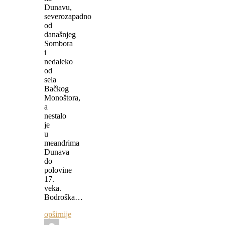
Dunavu,
severozapadno
od
današnjeg
Sombora
i
nedaleko
od
sela
Bačkog
Monoštora,
a
nestalo
je
u
meandrima
Dunava
do
polovine
17.
veka.
Bodroška…
opširnije