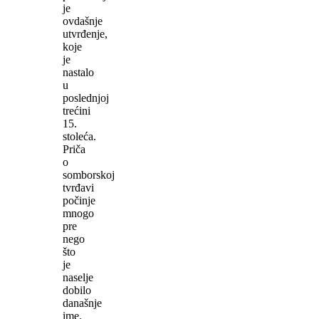
je
ovdašnje
utvrđenje,
koje
je
nastalo
u
poslednjoj
trećini
15.
stoleća.
Priča
o
somborskoj
tvrđavi
počinje
mnogo
pre
nego
što
je
naselje
dobilo
današnje
ime.