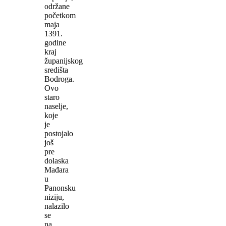
održane
početkom
maja
1391.
godine
kraj
županijskog
središta
Bodroga.
Ovo
staro
naselje,
koje
je
postojalo
još
pre
dolaska
Mađara
u
Panonsku
niziju,
nalazilo
se
na