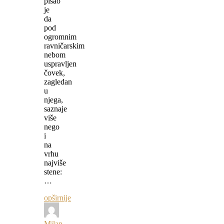
pisao
je
da
pod
ogromnim
ravničarskim
nebom
uspravljen
čovek,
zagledan
u
njega,
saznaje
više
nego
i
na
vrhu
najviše
stene:
…
opširnije
Milan