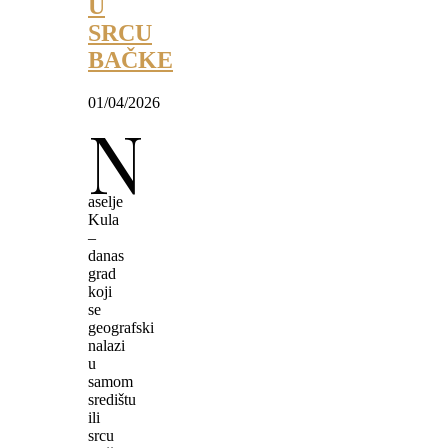
U
SRCU
BAČKE
01/04/2026
N
aselje
Kula
–
danas
grad
koji
se
geografski
nalazi
u
samom
središtu
ili
srcu