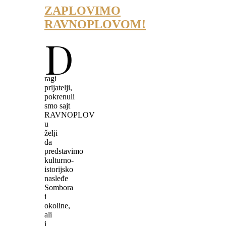
ZAPLOVIMO
RAVNOPLOVOM!
D
ragi
prijatelji,
pokrenuli
smo sajt
RAVNOPLOV
u
želji
da
predstavimo
kulturno-
istorijsko
nasleđe
Sombora
i
okoline,
ali
i