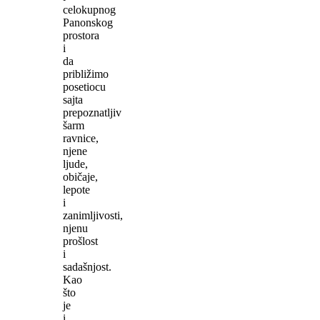
celokupnog
Panonskog
prostora
i
da
približimo
posetiocu
sajta
prepoznatljiv
šarm
ravnice,
njene
ljude,
običaje,
lepote
i
zanimljivosti,
njenu
prošlost
i
sadašnjost.
Kao
što
je
i