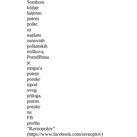
Sombora
knjige
šaljemo
putem
pošte,
uz
naplatu
osnovnih
poštanskih
troškova.
Porudžbina
je
moguća
putem
poruke
ispod
ovog
priloga,
putem
poruke
na
FB
profilu
“Ravnopolov”
(https://www.facebook.com/ravnoplov)