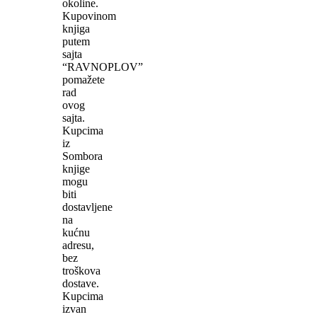
okoline.
Kupovinom
knjiga
putem
sajta
“RAVNOPLOV”
pomažete
rad
ovog
sajta.
Kupcima
iz
Sombora
knjige
mogu
biti
dostavljene
na
kućnu
adresu,
bez
troškova
dostave.
Kupcima
izvan