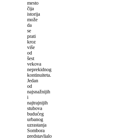
mesto
čija
istorija
može
da
se
prati
kroz
više
od
šest
vekova
neprekidnog
kontinuiteta.
Jedan
od
najsnažnijih
i
najtrajnijih
stubova
budućeg
urbanog
uzrastanja
Sombora
predstavljalo