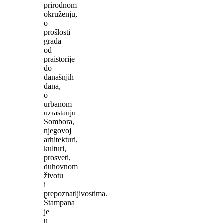
prirodnom
okruženju,
o
prošlosti
grada
od
praistorije
do
današnjih
dana,
o
urbanom
uzrastanju
Sombora,
njegovoj
arhitekturi,
kulturi,
prosveti,
duhovnom
životu
i
prepoznatljivostima.
Štampana
je
u