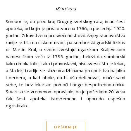
18/10/2025
Sombor je, do pred kraj Drugog svetskog rata, imao šest
apoteka, od kojih je prva otvorena 1766, a poslednja 1920.
godine. Zdravstvena prosvećenost ovdašnjeg stanovništva
ranije je bila na niskom nivou, pa somborski gradski fizikus
dr Martin Kral, u svom izveštaju ugarskom Kraljevskom
namesničkom veću iz 1785. godine, beleži da somborski
kako rimokatolici, tako i pravoslavni, nisu svesni šta je lekar,
a šta lek, i radije se služe vradžbinama po uputstvu bajalica
i berbera, a kad obole, da bi uštedeli novac, muče sami
sebe, te bez lekarske pomoći i nege bespotrebno umiru.
Stvari su se vremenom opravljale, pa je početkom 20. veka
čak šest apoteka istovremeno i uporedo uspešno
egzistiralo…
OPŠIRNIJE