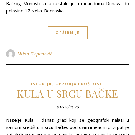
Bačkog Monoštora, a nestalo je u meandrima Dunava do
polovine 17. veka. Bodroška…
OPŠIRNIJE
Milan Stepanović
,
ISTORIJA
OBZORJA PROŠLOSTI
KULA U SRCU BAČKE
01/04/2026
Naselje Kula – danas grad koji se geografski nalazi u
samom središtu ili srcu Bačke, pod ovim imenom prvi put je
zabeleženo u vreme osmanske uprave, u spisku poseda