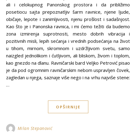
ali i celokupnog Panonskog prostora i da približimo
posetiocu sajta prepoznatljiv šarm ravnice, njene ljude,
običaje, lepote i zanimljivosti, njenu prošlost i sadašnjost.
Kao što je i Panonska ravnica, i mi ćemo težiti da budemo
zona izmirenja suprotnosti, mesto dobrih vibracija i
pozitivnih misli, lepih sećanja i vrednih podsećanja na život
u tihom, mirnom, skromnom i uzdržljivom svetu, samo
naizgled jednolikom i ćutljivom, ali bliskom, živom i toplom,
kao gnezdo na dlanu. Ravničarski bard Veljko Petrović pisao
je da pod ogromnim ravničarskim nebom uspravljen čovek,
zagledan u njega, saznaje više nego i na vrhu najviše stene:
…
OPŠIRNIJE
Milan Stepanović