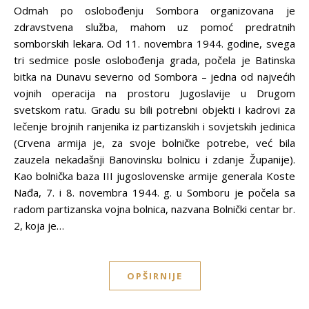
Odmah po oslobođenju Sombora organizovana je
zdravstvena služba, mahom uz pomoć predratnih
somborskih lekara. Od 11. novembra 1944. godine, svega
tri sedmice posle oslobođenja grada, počela je Batinska
bitka na Dunavu severno od Sombora – jedna od najvećih
vojnih operacija na prostoru Jugoslavije u Drugom
svetskom ratu. Gradu su bili potrebni objekti i kadrovi za
lečenje brojnih ranjenika iz partizanskih i sovjetskih jedinica
(Crvena armija je, za svoje bolničke potrebe, već bila
zauzela nekadašnji Banovinsku bolnicu i zdanje Županije).
Kao bolnička baza III jugoslovenske armije generala Koste
Nađa, 7. i 8. novembra 1944. g. u Somboru je počela sa
radom partizanska vojna bolnica, nazvana Bolnički centar br.
2, koja je…
OPŠIRNIJE