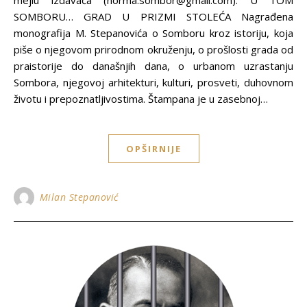
mejlu izdavača (norma.sombor@gmail.com). U TOM
SOMBORU… GRAD U PRIZMI STOLEĆA Nagrađena
monografija M. Stepanovića o Somboru kroz istoriju, koja
piše o njegovom prirodnom okruženju, o prošlosti grada od
praistorije do današnjih dana, o urbanom uzrastanju
Sombora, njegovoj arhitekturi, kulturi, prosveti, duhovnom
životu i prepoznatljivostima. Štampana je u zasebnoj…
OPŠIRNIJE
Milan Stepanović