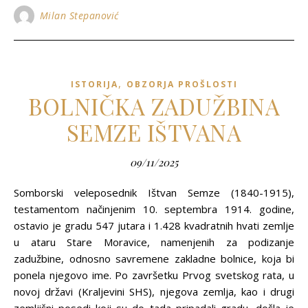
Milan Stepanović
,
ISTORIJA
OBZORJA PROŠLOSTI
BOLNIČKA ZADUŽBINA
SEMZE IŠTVANA
09/11/2025
Somborski veleposednik Ištvan Semze (1840-1915),
testamentom načinjenim 10. septembra 1914. godine,
ostavio je gradu 547 jutara i 1.428 kvadratnih hvati zemlje
u ataru Stare Moravice, namenjenih za podizanje
zadužbine, odnosno savremene zakladne bolnice, koja bi
ponela njegovo ime. Po završetku Prvog svetskog rata, u
novoj državi (Kraljevini SHS), njegova zemlja, kao i drugi