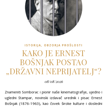
,
ISTORIJA
OBZORJA PROŠLOSTI
KAKO JE ERNEST
BOŠNJAK POSTAO
„DRŽAVNI NEPRIJATELJ“?
08/08/2026
Znameniti Somborac i pionir naše kinematografije, ujedno i
ugledni štampar, novinski izdavač urednik i pisac Ernest
Bošnjak (1876-1963), kao čovek široke kulture i dosledni