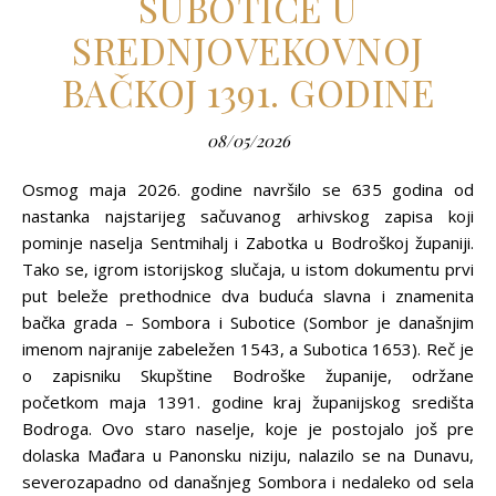
SUBOTICE U
SREDNJOVEKOVNOJ
BAČKOJ 1391. GODINE
08/05/2026
Osmog maja 2026. godine navršilo se 635 godina od
nastanka najstarijeg sačuvanog arhivskog zapisa koji
pominje naselja Sentmihalj i Zabotka u Bodroškoj županiji.
Tako se, igrom istorijskog slučaja, u istom dokumentu prvi
put beleže prethodnice dva buduća slavna i znamenita
bačka grada – Sombora i Subotice (Sombor je današnjim
imenom najranije zabeležen 1543, a Subotica 1653). Reč je
o zapisniku Skupštine Bodroške županije, održane
početkom maja 1391. godine kraj županijskog središta
Bodroga. Ovo staro naselje, koje je postojalo još pre
dolaska Mađara u Panonsku niziju, nalazilo se na Dunavu,
severozapadno od današnjeg Sombora i nedaleko od sela