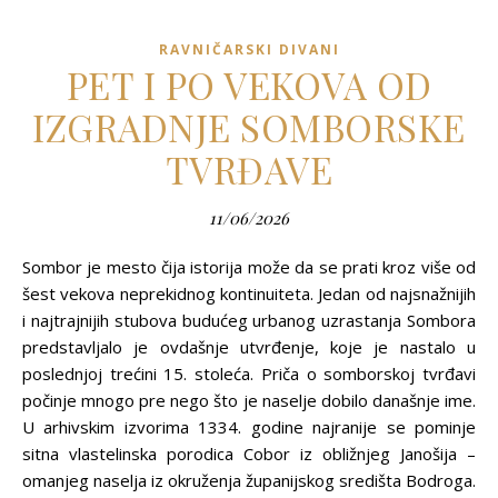
RAVNIČARSKI DIVANI
PET I PO VEKOVA OD
IZGRADNJE SOMBORSKE
TVRĐAVE
11/06/2026
Sombor je mesto čija istorija može da se prati kroz više od
šest vekova neprekidnog kontinuiteta. Jedan od najsnažnijih
i najtrajnijih stubova budućeg urbanog uzrastanja Sombora
predstavljalo je ovdašnje utvrđenje, koje je nastalo u
poslednjoj trećini 15. stoleća. Priča o somborskoj tvrđavi
počinje mnogo pre nego što je naselje dobilo današnje ime.
U arhivskim izvorima 1334. godine najranije se pominje
sitna vlastelinska porodica Cobor iz obližnjeg Janošija –
omanjeg naselja iz okruženja županijskog središta Bodroga.