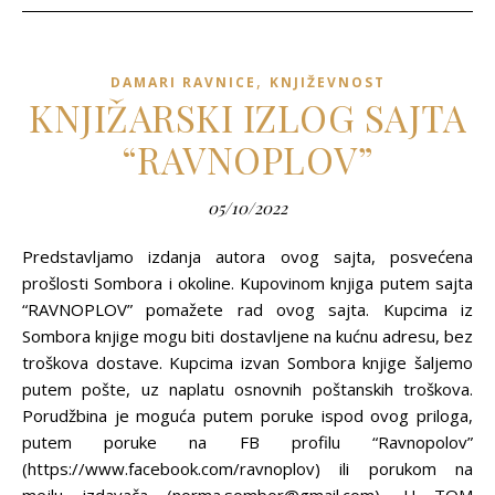
,
DAMARI RAVNICE
KNJIŽEVNOST
KNJIŽARSKI IZLOG SAJTA
“RAVNOPLOV”
05/10/2022
Predstavljamo izdanja autora ovog sajta, posvećena
prošlosti Sombora i okoline. Kupovinom knjiga putem sajta
“RAVNOPLOV” pomažete rad ovog sajta. Kupcima iz
Sombora knjige mogu biti dostavljene na kućnu adresu, bez
troškova dostave. Kupcima izvan Sombora knjige šaljemo
putem pošte, uz naplatu osnovnih poštanskih troškova.
Porudžbina je moguća putem poruke ispod ovog priloga,
putem poruke na FB profilu “Ravnopolov”
(https://www.facebook.com/ravnoplov) ili porukom na