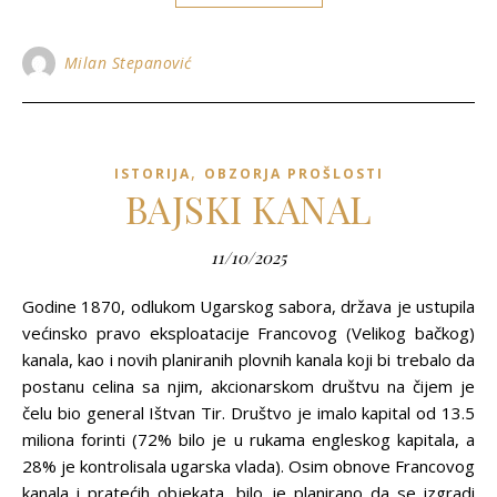
Milan Stepanović
,
ISTORIJA
OBZORJA PROŠLOSTI
BAJSKI KANAL
11/10/2025
Godine 1870, odlukom Ugarskog sabora, država je ustupila
većinsko pravo eksploatacije Francovog (Velikog bačkog)
kanala, kao i novih planiranih plovnih kanala koji bi trebalo da
postanu celina sa njim, akcionarskom društvu na čijem je
čelu bio general Ištvan Tir. Društvo je imalo kapital od 13.5
miliona forinti (72% bilo je u rukama engleskog kapitala, a
28% je kontrolisala ugarska vlada). Osim obnove Francovog
kanala i pratećih objekata, bilo je planirano da se izgradi