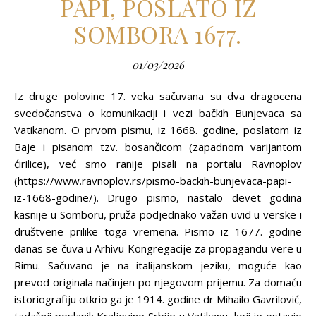
PAPI, POSLATO IZ
SOMBORA 1677.
01/03/2026
Iz druge polovine 17. veka sačuvana su dva dragocena
svedočanstva o komunikaciji i vezi bačkih Bunjevaca sa
Vatikanom. O prvom pismu, iz 1668. godine, poslatom iz
Baje i pisanom tzv. bosančicom (zapadnom varijantom
ćirilice), već smo ranije pisali na portalu Ravnoplov
(https://www.ravnoplov.rs/pismo-backih-bunjevaca-papi-
iz-1668-godine/). Drugo pismo, nastalo devet godina
kasnije u Somboru, pruža podjednako važan uvid u verske i
društvene prilike toga vremena. Pismo iz 1677. godine
danas se čuva u Arhivu Kongregacije za propagandu vere u
Rimu. Sačuvano je na italijanskom jeziku, moguće kao
prevod originala načinjen po njegovom prijemu. Za domaću
istoriografiju otkrio ga je 1914. godine dr Mihailo Gavrilović,