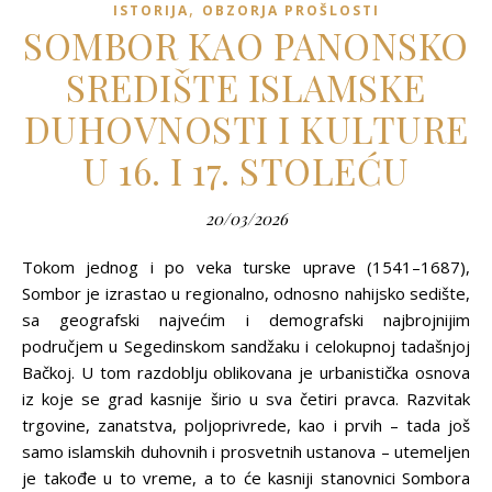
,
ISTORIJA
OBZORJA PROŠLOSTI
SOMBOR KAO PANONSKO
SREDIŠTE ISLAMSKE
DUHOVNOSTI I KULTURE
U 16. I 17. STOLEĆU
20/03/2026
Tokom jednog i po veka turske uprave (1541–1687),
Sombor je izrastao u regionalno, odnosno nahijsko sedište,
sa geografski najvećim i demografski najbrojnijim
područjem u Segedinskom sandžaku i celokupnoj tadašnjoj
Bačkoj. U tom razdoblju oblikovana je urbanistička osnova
iz koje se grad kasnije širio u sva četiri pravca. Razvitak
trgovine, zanatstva, polјoprivrede, kao i prvih – tada još
samo islamskih duhovnih i prosvetnih ustanova – utemelјen
je takođe u to vreme, a to će kasniji stanovnici Sombora