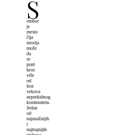
S
ombor
je
mesto
čija
istorija
može
da
se
prati
kroz
više
od
šest
vekova
neprekidnog
kontinuiteta.
Jedan
od
najsnažnijih
i
najtrajnijih
stubova