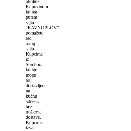
okoline.
Kupovinom
knjiga
putem
sajta
“RAVNOPLOV”
pomažete
rad
ovog
sajta.
Kupcima
iz
Sombora
knjige
mogu
biti
dostavljene
na
kućnu
adresu,
bez
troškova
dostave.
Kupcima
izvan