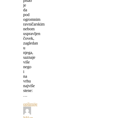
pisao
je
da
pod
ogromnim
ravničarskim
nebom
uspravljen
čovek,
zagledan
u
njega,
saznaje
više
nego
i
na
vrhu
najviše
stene:
…
opširnije
Milan