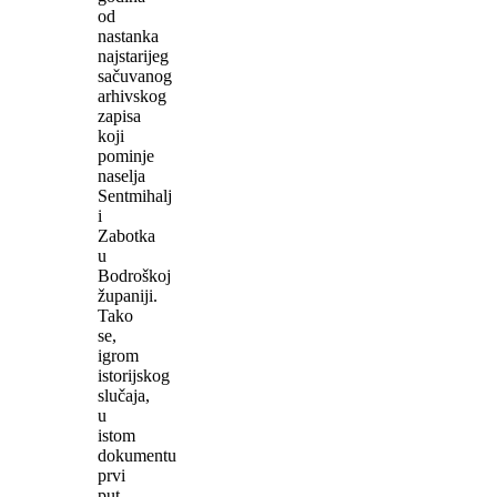
od
nastanka
najstarijeg
sačuvanog
arhivskog
zapisa
koji
pominje
naselja
Sentmihalj
i
Zabotka
u
Bodroškoj
županiji.
Tako
se,
igrom
istorijskog
slučaja,
u
istom
dokumentu
prvi
put