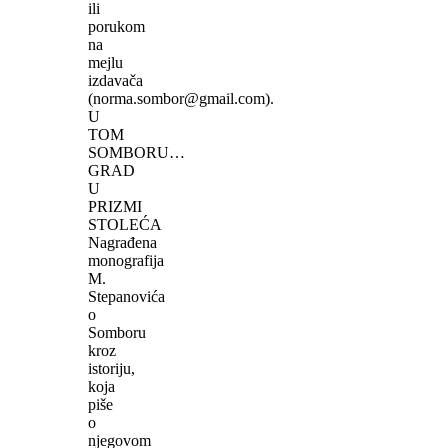
ili
porukom
na
mejlu
izdavača
(norma.sombor@gmail.com).
U
TOM
SOMBORU…
GRAD
U
PRIZMI
STOLEĆA
Nagrađena
monografija
M.
Stepanovića
o
Somboru
kroz
istoriju,
koja
piše
o
njegovom