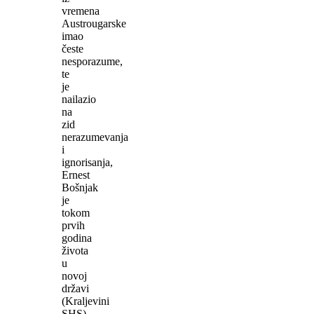
vremena
Austrougarske
imao
česte
nesporazume,
te
je
nailazio
na
zid
nerazumevanja
i
ignorisanja,
Ernest
Bošnjak
je
tokom
prvih
godina
života
u
novoj
državi
(Kraljevini
SHS)