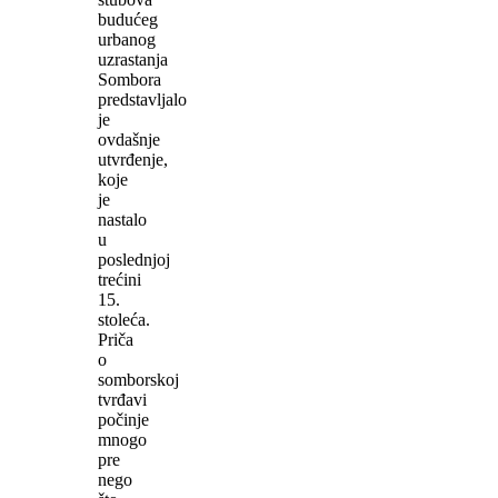
budućeg
urbanog
uzrastanja
Sombora
predstavljalo
je
ovdašnje
utvrđenje,
koje
je
nastalo
u
poslednjoj
trećini
15.
stoleća.
Priča
o
somborskoj
tvrđavi
počinje
mnogo
pre
nego