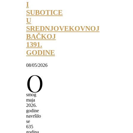
I
SUBOTICE
U
SREDNJOVEKOVNOJ
BAČKOJ
1391.
GODINE
08/05/2026
O
smog
maja
2026.
godine
navršilo
se
635
godina