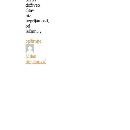
doživeo
čitav
niz
neprijatnosti,
od
lažnih…
opširnije
Milan
Stepanović