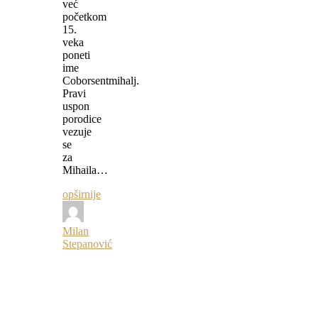
već
početkom
15.
veka
poneti
ime
Coborsentmihalj.
Pravi
uspon
porodice
vezuje
se
za
Mihaila…
opširnije
Milan
Stepanović