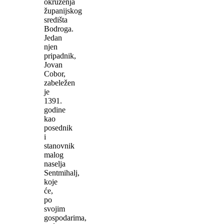
okruženja
županijskog
središta
Bodroga.
Jedan
njen
pripadnik,
Jovan
Cobor,
zabeležen
je
1391.
godine
kao
posednik
i
stanovnik
malog
naselja
Sentmihalj,
koje
će,
po
svojim
gospodarima,