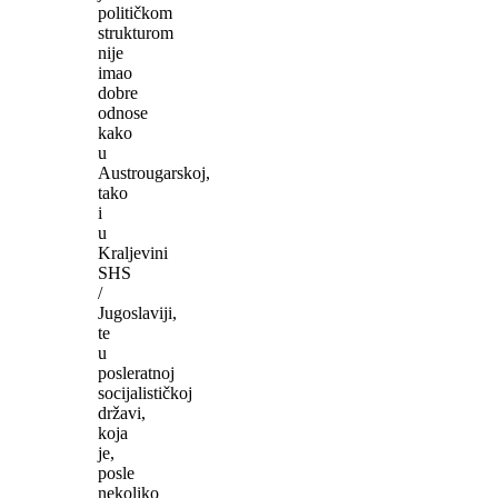
političkom
strukturom
nije
imao
dobre
odnose
kako
u
Austrougarskoj,
tako
i
u
Kraljevini
SHS
/
Jugoslaviji,
te
u
posleratnoj
socijalističkoj
državi,
koja
je,
posle
nekoliko