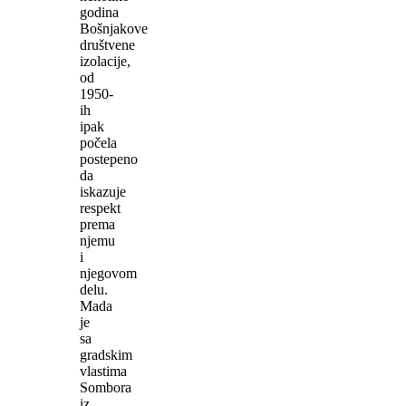
godina
Bošnjakove
društvene
izolacije,
od
1950-
ih
ipak
počela
postepeno
da
iskazuje
respekt
prema
njemu
i
njegovom
delu.
Mada
je
sa
gradskim
vlastima
Sombora
iz