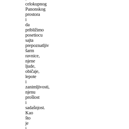
celokupnog
Panonskog
prostora
i
da
približimo
posetiocu
sajta
prepoznatljiv
šarm
ravnice,
njene
ljude,
običaje,
lepote
i
zanimljivosti,
njenu
prošlost
i
sadašnjost.
Kao
što
je
i