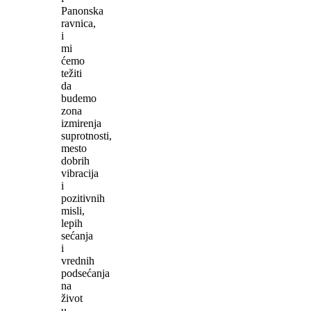
Panonska
ravnica,
i
mi
ćemo
težiti
da
budemo
zona
izmirenja
suprotnosti,
mesto
dobrih
vibracija
i
pozitivnih
misli,
lepih
sećanja
i
vrednih
podsećanja
na
život
u