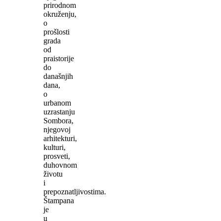
prirodnom
okruženju,
o
prošlosti
grada
od
praistorije
do
današnjih
dana,
o
urbanom
uzrastanju
Sombora,
njegovoj
arhitekturi,
kulturi,
prosveti,
duhovnom
životu
i
prepoznatljivostima.
Štampana
je
u