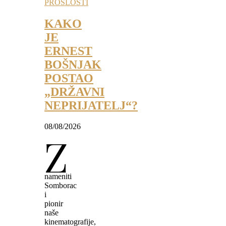
PROŠLOSTI
KAKO
JE
ERNEST
BOŠNJAK
POSTAO
„DRŽAVNI
NEPRIJATELJ“?
08/08/2026
Z
nameniti
Somborac
i
pionir
naše
kinematografije,