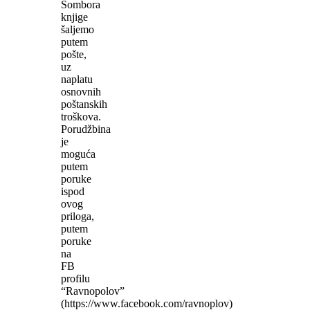
Sombora
knjige
šaljemo
putem
pošte,
uz
naplatu
osnovnih
poštanskih
troškova.
Porudžbina
je
moguća
putem
poruke
ispod
ovog
priloga,
putem
poruke
na
FB
profilu
“Ravnopolov”
(https://www.facebook.com/ravnoplov)