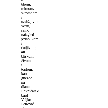
tihom,
mirnom,
skromnom
i
uzdržljivom
svetu,
samo
naizgled
jednolikom
i
ćutljivom,
ali
bliskom,
živom
i
toplom,
kao
gnezdo
na
dlanu.
Ravničarski
bard
Veljko
Petrović