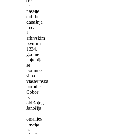
što
je
naselje
dobilo
današnje
ime.
U
arhivskim
izvorima
1334.
godine
najranije
se
pominje
sitna
vlastelinska
porodica
Cobor
iz
obližnjeg
Janošija
–
omanjeg
naselja
iz