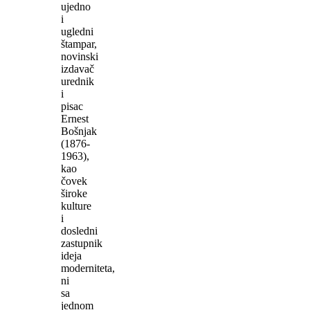
ujedno
i
ugledni
štampar,
novinski
izdavač
urednik
i
pisac
Ernest
Bošnjak
(1876-
1963),
kao
čovek
široke
kulture
i
dosledni
zastupnik
ideja
moderniteta,
ni
sa
jednom