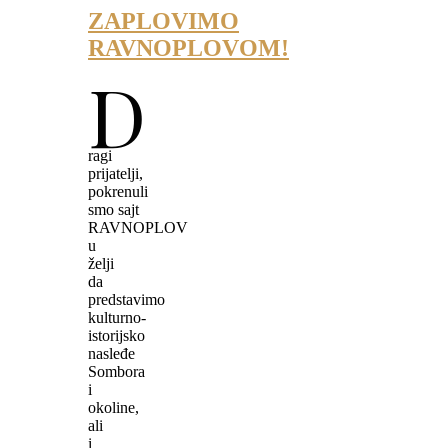
ZAPLOVIMO
RAVNOPLOVOM!
D
ragi
prijatelji,
pokrenuli
smo sajt
RAVNOPLOV
u
želji
da
predstavimo
kulturno-
istorijsko
nasleđe
Sombora
i
okoline,
ali
i