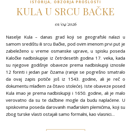
,
ISTORIJA
OBZORJA PROŠLOSTI
KULA U SRCU BAČKE
01/04/2026
Naselje Kula – danas grad koji se geografski nalazi u
samom središtu ili srcu Bačke, pod ovim imenom prvi put je
zabeleženo u vreme osmanske uprave, u spisku poseda
Kaločke nadbiskupije iz četrdesetih godina 17. veka, kada
su njegove godišnje obaveze prema nadbiskupiji iznosile
12 forinti i jedan par čizama (ranije se pogrešno smatralo
da ovaj zapis potiče još iz 1543. godine, ali je reč o
dokumentu mlađem za čitavo stoleće). Iste obaveze posed
Kula imao je prema nadbiskupiji i 1650. godine, ali je malo
verovatno da su te dažbine mogle da budu naplaćene. U
spiskovima poseda darovanih mađarskim plemićima, koji su
zbog turske vlasti ostajali samo formalni, kao vlasnici…