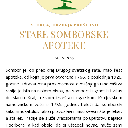
,
ISTORIJA
OBZORJA PROŠLOSTI
STARE SOMBORSKE
APOTEKE
18/10/2025
Sombor je, do pred kraj Drugog svetskog rata, imao šest
apoteka, od kojih je prva otvorena 1766, a poslednja 1920.
godine. Zdravstvena prosvećenost ovdašnjeg stanovništva
ranije je bila na niskom nivou, pa somborski gradski fizikus
dr Martin Kral, u svom izveštaju ugarskom Kraljevskom
namesničkom veću iz 1785. godine, beleži da somborski
kako rimokatolici, tako i pravoslavni, nisu svesni šta je lekar,
a šta lek, i radije se služe vradžbinama po uputstvu bajalica
i berbera, a kad obole, da bi uštedeli novac, muče sami