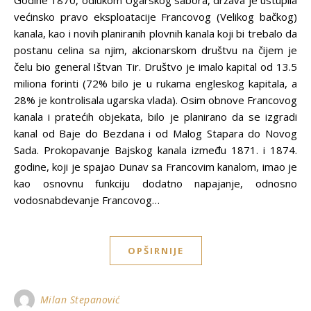
Godine 1870, odlukom Ugarskog sabora, država je ustupila
većinsko pravo eksploatacije Francovog (Velikog bačkog)
kanala, kao i novih planiranih plovnih kanala koji bi trebalo da
postanu celina sa njim, akcionarskom društvu na čijem je
čelu bio general Ištvan Tir. Društvo je imalo kapital od 13.5
miliona forinti (72% bilo je u rukama engleskog kapitala, a
28% je kontrolisala ugarska vlada). Osim obnove Francovog
kanala i pratećih objekata, bilo je planirano da se izgradi
kanal od Baje do Bezdana i od Malog Stapara do Novog
Sada. Prokopavanje Bajskog kanala između 1871. i 1874.
godine, koji je spajao Dunav sa Francovim kanalom, imao je
kao osnovnu funkciju dodatno napajanje, odnosno
vodosnabdevanje Francovog…
OPŠIRNIJE
Milan Stepanović