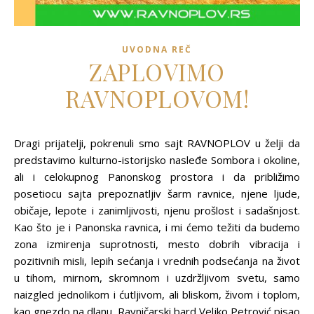
UVODNA REČ
ZAPLOVIMO
RAVNOPLOVOM!
Dragi prijatelji, pokrenuli smo sajt RAVNOPLOV u želji da
predstavimo kulturno-istorijsko nasleđe Sombora i okoline,
ali i celokupnog Panonskog prostora i da približimo
posetiocu sajta prepoznatljiv šarm ravnice, njene ljude,
običaje, lepote i zanimljivosti, njenu prošlost i sadašnjost.
Kao što je i Panonska ravnica, i mi ćemo težiti da budemo
zona izmirenja suprotnosti, mesto dobrih vibracija i
pozitivnih misli, lepih sećanja i vrednih podsećanja na život
u tihom, mirnom, skromnom i uzdržljivom svetu, samo
naizgled jednolikom i ćutljivom, ali bliskom, živom i toplom,
kao gnezdo na dlanu. Ravničarski bard Veljko Petrović pisao