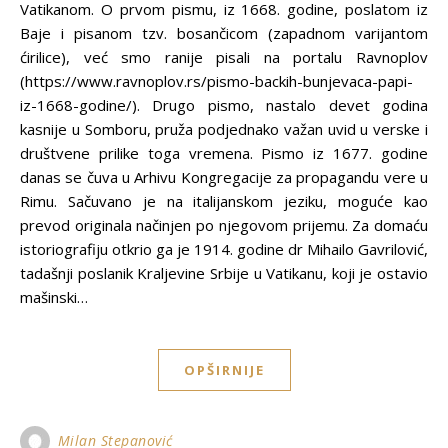
Vatikanom. O prvom pismu, iz 1668. godine, poslatom iz
Baje i pisanom tzv. bosančicom (zapadnom varijantom
ćirilice), već smo ranije pisali na portalu Ravnoplov
(https://www.ravnoplov.rs/pismo-backih-bunjevaca-papi-
iz-1668-godine/). Drugo pismo, nastalo devet godina
kasnije u Somboru, pruža podjednako važan uvid u verske i
društvene prilike toga vremena. Pismo iz 1677. godine
danas se čuva u Arhivu Kongregacije za propagandu vere u
Rimu. Sačuvano je na italijanskom jeziku, moguće kao
prevod originala načinjen po njegovom prijemu. Za domaću
istoriografiju otkrio ga je 1914. godine dr Mihailo Gavrilović,
tadašnji poslanik Kraljevine Srbije u Vatikanu, koji je ostavio
mašinski…
OPŠIRNIJE
Milan Stepanović