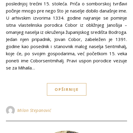
poslednjoj trećini 15. stoleća. Priča o somborskoj tvrđavi
počinje mnogo pre nego što je naselje dobilo današnje ime.
U arhivskim izvorima 1334. godine najranije se pominje
sitna vlastelinska porodica Cobor iz obližnjeg Janošija –
omanjeg naselja iz okruženja županijskog središta Bodroga.
Jedan njen pripadnik, Jovan Cobor, zabeležen je 1391.
godine kao posednik i stanovnik malog naselja Sentmihalj,
koje će, po svojim gospodarima, već početkom 15. veka
poneti ime Coborsentmihalj. Pravi uspon porodice vezuje
se za Mihaila…
OPŠIRNIJE
Milan Stepanović