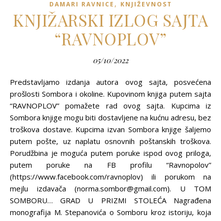
,
DAMARI RAVNICE
KNJIŽEVNOST
KNJIŽARSKI IZLOG SAJTA
“RAVNOPLOV”
05/10/2022
Predstavljamo izdanja autora ovog sajta, posvećena
prošlosti Sombora i okoline. Kupovinom knjiga putem sajta
“RAVNOPLOV” pomažete rad ovog sajta. Kupcima iz
Sombora knjige mogu biti dostavljene na kućnu adresu, bez
troškova dostave. Kupcima izvan Sombora knjige šaljemo
putem pošte, uz naplatu osnovnih poštanskih troškova.
Porudžbina je moguća putem poruke ispod ovog priloga,
putem poruke na FB profilu “Ravnopolov”
(https://www.facebook.com/ravnoplov) ili porukom na
mejlu izdavača (norma.sombor@gmail.com). U TOM
SOMBORU… GRAD U PRIZMI STOLEĆA Nagrađena
monografija M. Stepanovića o Somboru kroz istoriju, koja