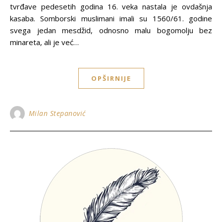
tvrđave pedesetih godina 16. veka nastala je ovdašnja
kasaba. Somborski muslimani imali su 1560/61. godine
svega jedan mesdžid, odnosno malu bogomolјu bez
minareta, ali je već…
OPŠIRNIJE
Milan Stepanović