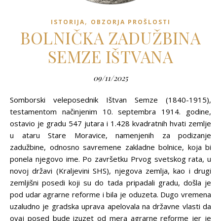
,
ISTORIJA
OBZORJA PROŠLOSTI
BOLNIČKA ZADUŽBINA
SEMZE IŠTVANA
09/11/2025
Somborski veleposednik Ištvan Semze (1840-1915),
testamentom načinjenim 10. septembra 1914. godine,
ostavio je gradu 547 jutara i 1.428 kvadratnih hvati zemlje
u ataru Stare Moravice, namenjenih za podizanje
zadužbine, odnosno savremene zakladne bolnice, koja bi
ponela njegovo ime. Po završetku Prvog svetskog rata, u
novoj državi (Kraljevini SHS), njegova zemlja, kao i drugi
zemljišni posedi koji su do tada pripadali gradu, došla je
pod udar agrarne reforme i bila je oduzeta. Dugo vremena
uzaludno je gradska uprava apelovala na državne vlasti da
ovaj posed bude izuzet od mera agrarne reforme jer je