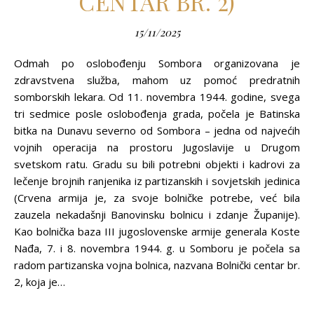
CENTAR BR. 2)
15/11/2025
Odmah po oslobođenju Sombora organizovana je
zdravstvena služba, mahom uz pomoć predratnih
somborskih lekara. Od 11. novembra 1944. godine, svega
tri sedmice posle oslobođenja grada, počela je Batinska
bitka na Dunavu severno od Sombora – jedna od najvećih
vojnih operacija na prostoru Jugoslavije u Drugom
svetskom ratu. Gradu su bili potrebni objekti i kadrovi za
lečenje brojnih ranjenika iz partizanskih i sovjetskih jedinica
(Crvena armija je, za svoje bolničke potrebe, već bila
zauzela nekadašnji Banovinsku bolnicu i zdanje Županije).
Kao bolnička baza III jugoslovenske armije generala Koste
Nađa, 7. i 8. novembra 1944. g. u Somboru je počela sa
radom partizanska vojna bolnica, nazvana Bolnički centar br.
2, koja je…