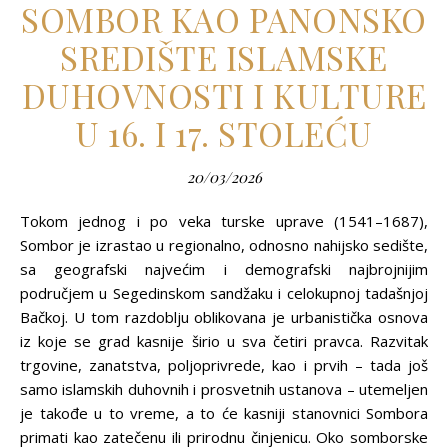
SOMBOR KAO PANONSKO
SREDIŠTE ISLAMSKE
DUHOVNOSTI I KULTURE
U 16. I 17. STOLEĆU
20/03/2026
Tokom jednog i po veka turske uprave (1541–1687),
Sombor je izrastao u regionalno, odnosno nahijsko sedište,
sa geografski najvećim i demografski najbrojnijim
područjem u Segedinskom sandžaku i celokupnoj tadašnjoj
Bačkoj. U tom razdoblju oblikovana je urbanistička osnova
iz koje se grad kasnije širio u sva četiri pravca. Razvitak
trgovine, zanatstva, polјoprivrede, kao i prvih – tada još
samo islamskih duhovnih i prosvetnih ustanova – utemelјen
je takođe u to vreme, a to će kasniji stanovnici Sombora
primati kao zatečenu ili prirodnu činjenicu. Oko somborske