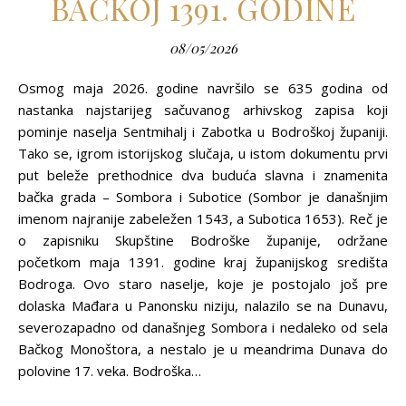
BAČKOJ 1391. GODINE
08/05/2026
Osmog maja 2026. godine navršilo se 635 godina od
nastanka najstarijeg sačuvanog arhivskog zapisa koji
pominje naselja Sentmihalj i Zabotka u Bodroškoj županiji.
Tako se, igrom istorijskog slučaja, u istom dokumentu prvi
put beleže prethodnice dva buduća slavna i znamenita
bačka grada – Sombora i Subotice (Sombor je današnjim
imenom najranije zabeležen 1543, a Subotica 1653). Reč je
o zapisniku Skupštine Bodroške županije, održane
početkom maja 1391. godine kraj županijskog središta
Bodroga. Ovo staro naselje, koje je postojalo još pre
dolaska Mađara u Panonsku niziju, nalazilo se na Dunavu,
severozapadno od današnjeg Sombora i nedaleko od sela
Bačkog Monoštora, a nestalo je u meandrima Dunava do
polovine 17. veka. Bodroška…