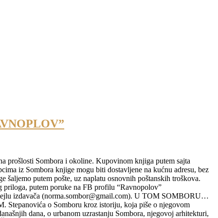
RAVNOPLOV”
ena prošlosti Sombora i okoline. Kupovinom knjiga putem sajta
a iz Sombora knjige mogu biti dostavljene na kućnu adresu, bez
e šaljemo putem pošte, uz naplatu osnovnih poštanskih troškova.
 priloga, putem poruke na FB profilu “Ravnopolov”
 na mejlu izdavača (norma.sombor@gmail.com). U TOM SOMBORU…
epanovića o Somboru kroz istoriju, koja piše o njegovom
 današnjih dana, o urbanom uzrastanju Sombora, njegovoj arhitekturi,