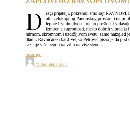
ZAPLOVIMO RAVNOPLOVOM!
D
ragi prijatelji, pokrenuli smo sajt RAVNOPLO
ali i celokupnog Panonskog prostora i da pribl
lepote i zanimljivosti, njenu prošlost i sadašn
izmirenja suprotnosti, mesto dobrih vibracija i
mirnom, skromnom i uzdržljivom svetu, samo naizgled jed
dlanu. Ravničarski bard Veljko Petrović pisao je da po
saznaje više nego i na vrhu najviše stene:…
opširnije
Milan Stepanović