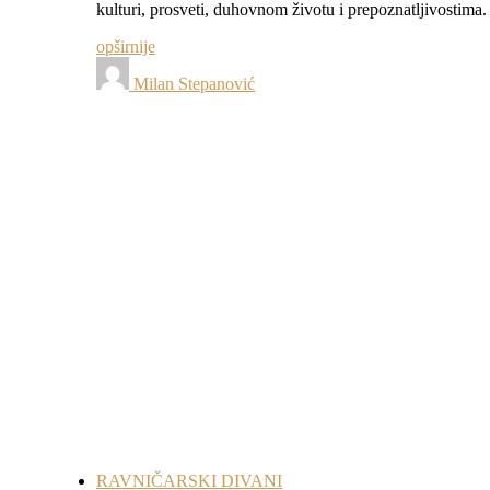
kulturi, prosveti, duhovnom životu i prepoznatljivostim
opširnije
Milan Stepanović
RAVNIČARSKI DIVANI