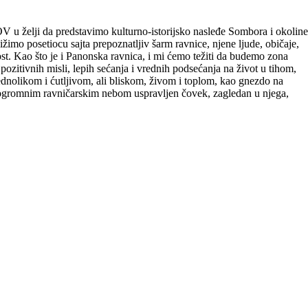
V u želji da predstavimo kulturno-istorijsko nasleđe Sombora i okoline
ižimo posetiocu sajta prepoznatljiv šarm ravnice, njene ljude, običaje,
jost. Kao što je i Panonska ravnica, i mi ćemo težiti da budemo zona
 pozitivnih misli, lepih sećanja i vrednih podsećanja na život u tihom,
nolikom i ćutljivom, ali bliskom, živom i toplom, kao gnezdo na
d ogromnim ravničarskim nebom uspravljen čovek, zagledan u njega,