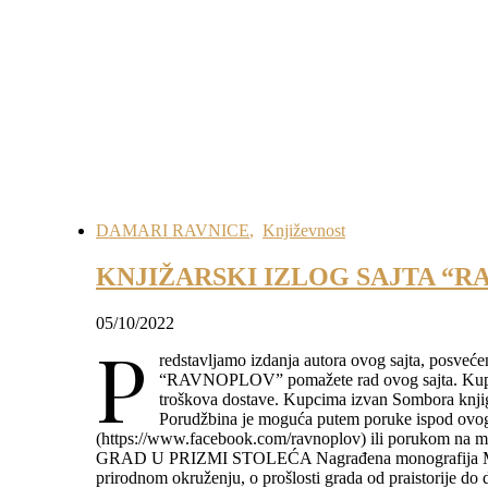
DAMARI RAVNICE
,
Književnost
KNJIŽARSKI IZLOG SAJTA “
05/10/2022
P
redstavljamo izdanja autora ovog sajta, posveć
“RAVNOPLOV” pomažete rad ovog sajta. Kupcim
troškova dostave. Kupcima izvan Sombora knjig
Porudžbina je moguća putem poruke ispod ovog
(https://www.facebook.com/ravnoplov) ili porukom
GRAD U PRIZMI STOLEĆA Nagrađena monografija M. St
prirodnom okruženju, o prošlosti grada od praistorije do