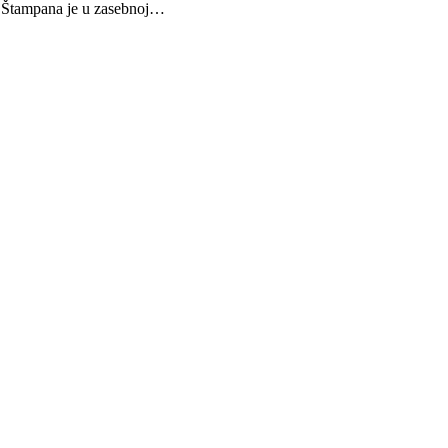
a. Štampana je u zasebnoj…