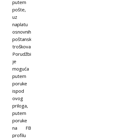
putem
pošte,
uz
naplatu
osnovnih
poštanskih
troškova.
Porudžbina
je
moguća
putem
poruke
ispod
ovog
priloga,
putem
poruke
na FB
profilu