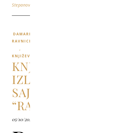
Stepanović
DAMARI
RAVNICE
,
KNJIŽEVNOST
KNJIŽARSKI
IZLOG
SAJTA
“RAVNOPLOV”
05/10/2022