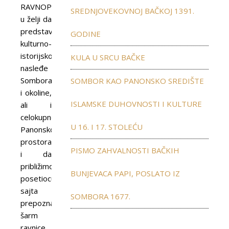
RAVNOPLOV
SREDNJOVEKOVNOJ BAČKOJ 1391.
u želji da
predstavimo
GODINE
kulturno-
istorijsko
KULA U SRCU BAČKE
nasleđe
Sombora
SOMBOR KAO PANONSKO SREDIŠTE
i okoline,
ISLAMSKE DUHOVNOSTI I KULTURE
ali i
celokupnog
U 16. I 17. STOLEĆU
Panonskog
prostora
PISMO ZAHVALNOSTI BAČKIH
i da
približimo
BUNJEVACA PAPI, POSLATO IZ
posetiocu
sajta
SOMBORA 1677.
prepoznatljiv
šarm
ravnice,