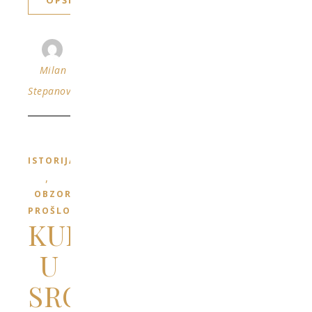
OPŠIRNIJE
Milan
Stepanović
ISTORIJA
,
OBZORJA
PROŠLOSTI
KULA
U
SRCU