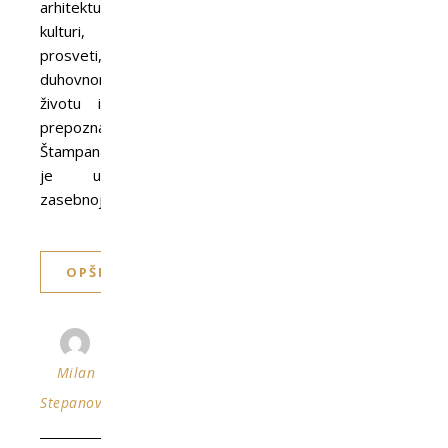
arhitekturi,
kulturi,
prosveti,
duhovnom
životu i
prepoznatljivostima.
Štampana
je u
zasebnoj…
OPŠIRNIJE
Milan
Stepanović