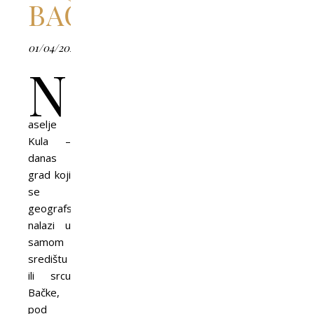
BAČKE
01/04/2026
N
aselje
Kula –
danas
grad koji
se
geografski
nalazi u
samom
središtu
ili srcu
Bačke,
pod