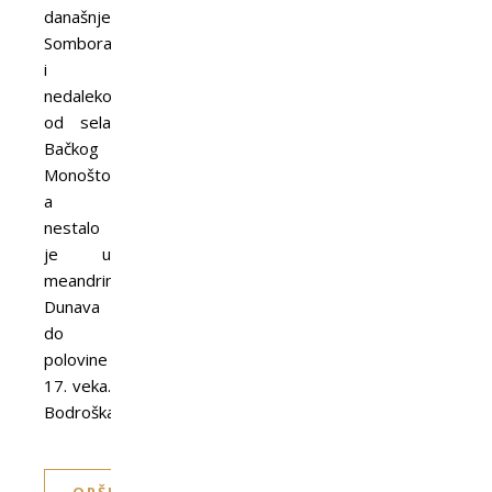
današnjeg
Sombora
i
nedaleko
od sela
Bačkog
Monoštora,
a
nestalo
je u
meandrima
Dunava
do
polovine
17. veka.
Bodroška…