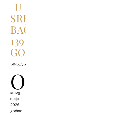
U
SREDNJOVEKOVNOJ
BAČKOJ
1391.
GODINE
08/05/2026
O
smog
maja
2026.
godine