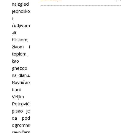
naizgled
jednolikom
i
ćutljivom,
ali
bliskom,
živom i
toplom,
kao
gnezdo
na dlanu.
Ravničarski
bard
Veljko
Petrović
pisao je
da pod
ogromnim
ravničarskim