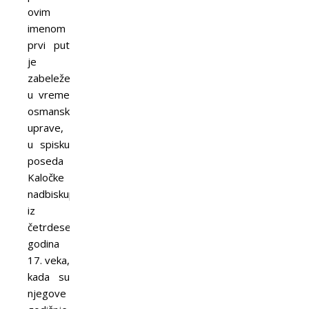
ovim
imenom
prvi put
je
zabeleženo
u vreme
osmanske
uprave,
u spisku
poseda
Kaločke
nadbiskupije
iz
četrdesetih
godina
17. veka,
kada su
njegove