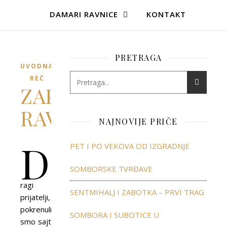
DAMARI RAVNICE
KONTAKT
PRETRAGA
UVODNA
REČ
ZAPLOVIMO
RAVNOPLOVOM!
NAJNOVIJE PRIČE
D
PET I PO VEKOVA OD IZGRADNJE
SOMBORSKE TVRĐAVE
ragi
SENTMIHALJ I ZABOTKA – PRVI TRAG
prijatelji,
pokrenuli
SOMBORA I SUBOTICE U
smo sajt