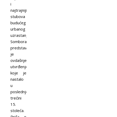
i
najtrajnijih
stubova
budućeg
urbanog
uzrastanja
Sombora
predstavljalo
je
ovdašnje
utvrđenje,
koje je
nastalo
u
poslednjoj
trećini
15.
stoleća.
Priča o