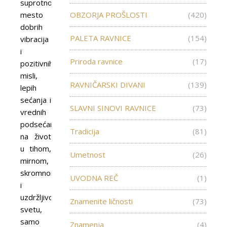
suprotnosti,
mesto
OBZORJA PROŠLOSTI
(420)
dobrih
PALETA RAVNICE
(154)
vibracija
i
Priroda ravnice
(17)
pozitivnih
misli,
RAVNIČARSKI DIVANI
(139)
lepih
sećanja i
SLAVNI SINOVI RAVNICE
(73)
vrednih
podsećanja
Tradicija
(81)
na život
u tihom,
Umetnost
(26)
mirnom,
skromnom
UVODNA REČ
(1)
i
uzdržljivom
Znamenite ličnosti
(73)
svetu,
samo
Znamenja
(4)