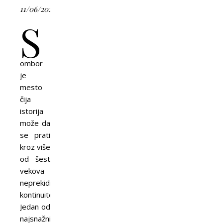
11/06/2026
S
ombor
je
mesto
čija
istorija
može da
se prati
kroz više
od šest
vekova
neprekidnog
kontinuiteta.
Jedan od
najsnažnijih