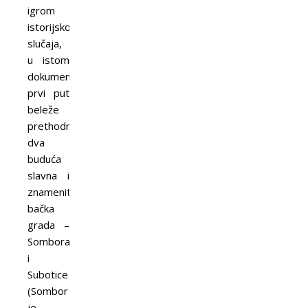
igrom
istorijskog
slučaja,
u istom
dokumentu
prvi put
beleže
prethodnice
dva
buduća
slavna i
znamenita
bačka
grada –
Sombora
i
Subotice
(Sombor
je