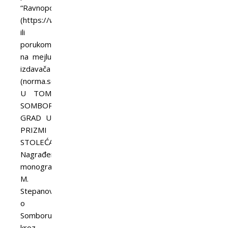
“Ravnopolov”
(https://www.facebook.com/ravnoplov)
ili
porukom
na mejlu
izdavača
(norma.sombor@gmail.com).
U TOM
SOMBORU…
GRAD U
PRIZMI
STOLEĆA
Nagrađena
monografija
M.
Stepanovića
o
Somboru
kroz