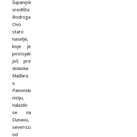
županijskog
središta
Bodroga.
Ovo
staro
naselje,
koje je
postojalo
još pre
dolaska
Mađara
u
Panonsku
niziju,
nalazilo
se na
Dunavu,
severozapadno
od