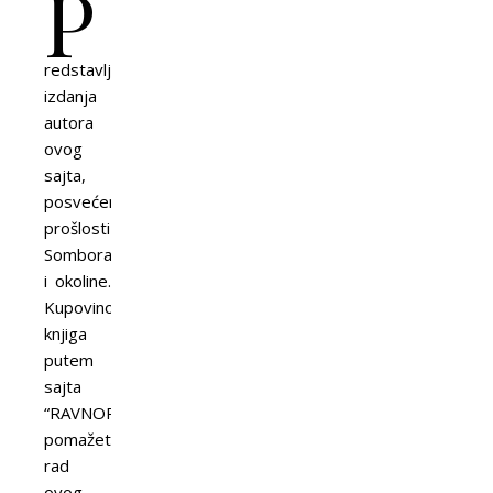
P
redstavljamo
izdanja
autora
ovog
sajta,
posvećena
prošlosti
Sombora
i okoline.
Kupovinom
knjiga
putem
sajta
“RAVNOPLOV”
pomažete
rad
ovog