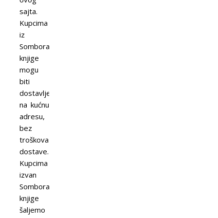
sajta.
Kupcima
iz
Sombora
knjige
mogu
biti
dostavljene
na kućnu
adresu,
bez
troškova
dostave.
Kupcima
izvan
Sombora
knjige
šaljemo