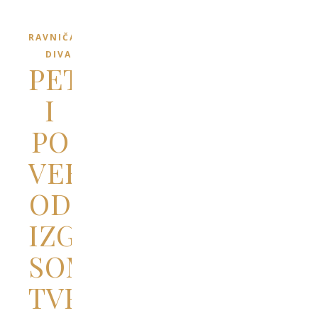
RAVNIČARSKI
DIVANI
PET
I
PO
VEKOVA
OD
IZGRADNJE
SOMBORSKE
TVRĐAVE