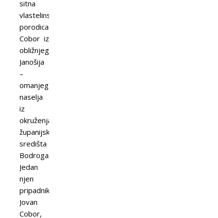
sitna
vlastelinska
porodica
Cobor iz
obližnjeg
Janošija
–
omanjeg
naselja
iz
okruženja
županijskog
središta
Bodroga.
Jedan
njen
pripadnik,
Jovan
Cobor,