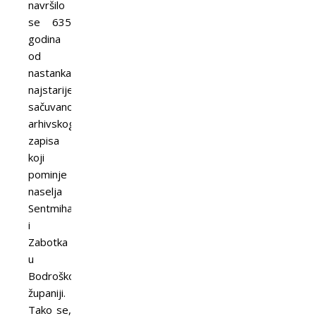
navršilo
se 635
godina
od
nastanka
najstarijeg
sačuvanog
arhivskog
zapisa
koji
pominje
naselja
Sentmihalj
i
Zabotka
u
Bodroškoj
županiji.
Tako se,