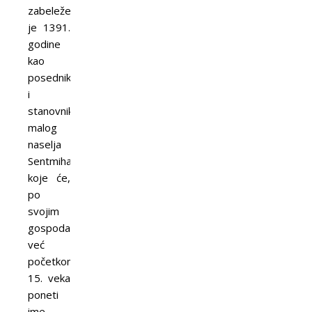
zabeležen
je 1391.
godine
kao
posednik
i
stanovnik
malog
naselja
Sentmihalj,
koje će,
po
svojim
gospodarima,
već
početkom
15. veka
poneti
ime