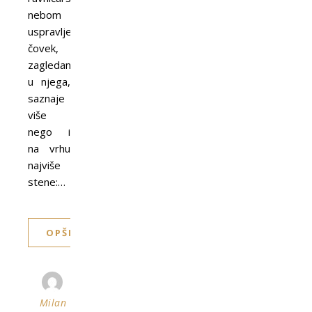
nebom
uspravljen
čovek,
zagledan
u njega,
saznaje
više
nego i
na vrhu
najviše
stene:…
OPŠIRNIJE
Milan