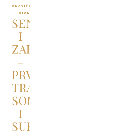
RAVNIČARSKI
DIVANI
SENTMIHALJ
I
ZABOTKA
–
PRVI
TRAG
SOMBORA
I
SUBOTICE