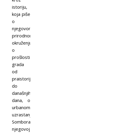
istoriju,
koja piše
o
njegovom
prirodnom
okruženju,
o
prošlosti
grada
od
praistorije
do
današnjih
dana, o
urbanom
uzrastanju
Sombora,
njegovoj