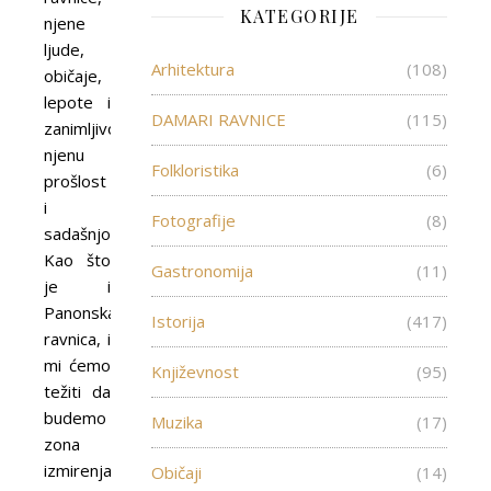
KATEGORIJE
njene
ljude,
Arhitektura
(108)
običaje,
lepote i
DAMARI RAVNICE
(115)
zanimljivosti,
njenu
Folkloristika
(6)
prošlost
i
Fotografije
(8)
sadašnjost.
Kao što
Gastronomija
(11)
je i
Panonska
Istorija
(417)
ravnica, i
mi ćemo
Književnost
(95)
težiti da
budemo
Muzika
(17)
zona
izmirenja
Običaji
(14)