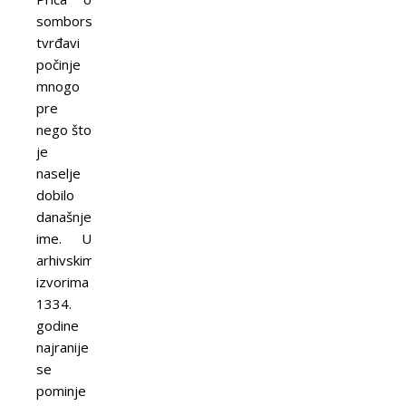
somborskoj
tvrđavi
počinje
mnogo
pre
nego što
je
naselje
dobilo
današnje
ime. U
arhivskim
izvorima
1334.
godine
najranije
se
pominje