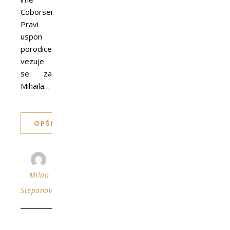
Coborsentmihalj.
Pravi
uspon
porodice
vezuje
se za
Mihaila…
OPŠIRNIJE
Milan
Stepanović