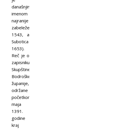
današnjim
imenom
najranije
zabeležen
1543, a
Subotica
1653).
Reč je o
zapisniku
Skupštine
Bodroške
županije,
održane
početkom
maja
1391.
godine
kraj