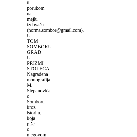
ili
porukom
na
mejlu
izdavača
(norma.sombor@gmail.com).
U
TOM
SOMBORU…
GRAD
U
PRIZMI
STOLEĆA
Nagrađena
monografija
M.
Stepanovića
o
Somboru
kroz
istoriju,
koja
piše
o
njegovom