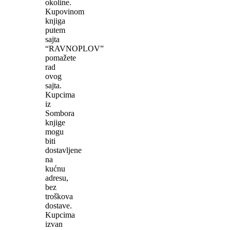
okoline.
Kupovinom
knjiga
putem
sajta
“RAVNOPLOV”
pomažete
rad
ovog
sajta.
Kupcima
iz
Sombora
knjige
mogu
biti
dostavljene
na
kućnu
adresu,
bez
troškova
dostave.
Kupcima
izvan