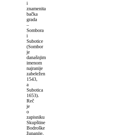
i
znamenita
bačka
grada
–
Sombora
i
Subotice
(Sombor
je
današnjim
imenom
najranije
zabeležen
1543,
a
Subotica
1653).
Reč
je
o
zapisniku
Skupštine
Bodroške
županije,