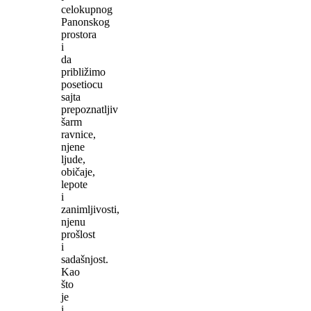
celokupnog
Panonskog
prostora
i
da
približimo
posetiocu
sajta
prepoznatljiv
šarm
ravnice,
njene
ljude,
običaje,
lepote
i
zanimljivosti,
njenu
prošlost
i
sadašnjost.
Kao
što
je
i