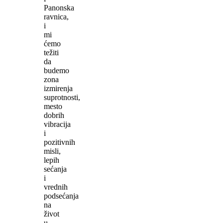
Panonska
ravnica,
i
mi
ćemo
težiti
da
budemo
zona
izmirenja
suprotnosti,
mesto
dobrih
vibracija
i
pozitivnih
misli,
lepih
sećanja
i
vrednih
podsećanja
na
život
u