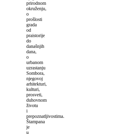
prirodnom
okruženju,
o
prošlosti
grada
od
praistorije
do
današnjih
dana,
o
urbanom
uzrastanju
Sombora,
njegovoj
arhitekturi,
kulturi,
prosveti,
duhovnom
životu
i
prepoznatljivostima.
Štampana
je
u