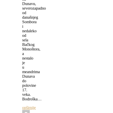
Dunavu,
severozapadno
od
današnjeg
Sombora
i
nedaleko
od
sela
Bačkog
Monoštora,
a
nestalo
je
u
meandrima
Dunava
do
polovine
17.
veka.
Bodroška…
opširnije