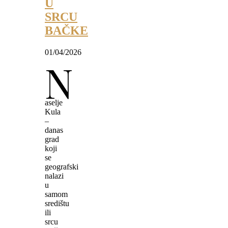
U
SRCU
BAČKE
01/04/2026
N
aselje
Kula
–
danas
grad
koji
se
geografski
nalazi
u
samom
središtu
ili
srcu