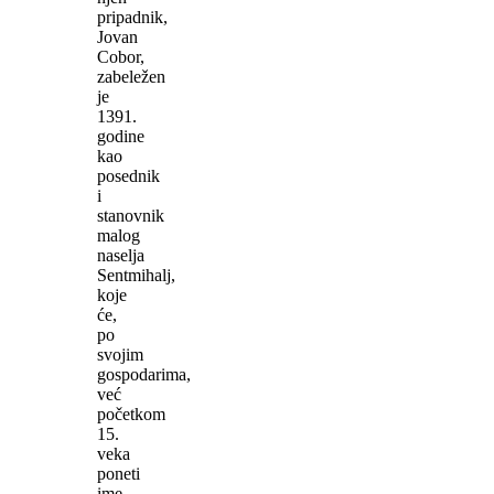
pripadnik,
Jovan
Cobor,
zabeležen
je
1391.
godine
kao
posednik
i
stanovnik
malog
naselja
Sentmihalj,
koje
će,
po
svojim
gospodarima,
već
početkom
15.
veka
poneti
ime