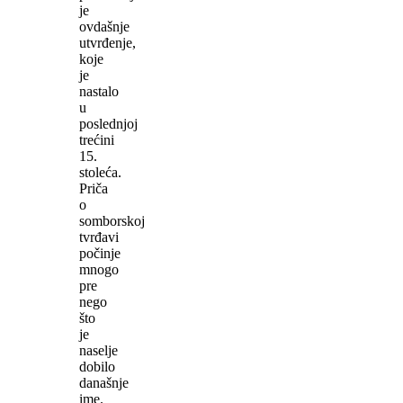
je
ovdašnje
utvrđenje,
koje
je
nastalo
u
poslednjoj
trećini
15.
stoleća.
Priča
o
somborskoj
tvrđavi
počinje
mnogo
pre
nego
što
je
naselje
dobilo
današnje
ime.