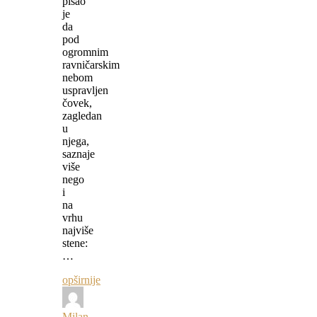
pisao
je
da
pod
ogromnim
ravničarskim
nebom
uspravljen
čovek,
zagledan
u
njega,
saznaje
više
nego
i
na
vrhu
najviše
stene:
…
opširnije
Milan