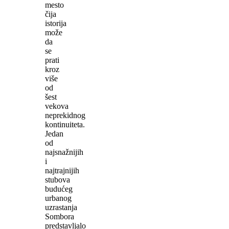
mesto
čija
istorija
može
da
se
prati
kroz
više
od
šest
vekova
neprekidnog
kontinuiteta.
Jedan
od
najsnažnijih
i
najtrajnijih
stubova
budućeg
urbanog
uzrastanja
Sombora
predstavljalo