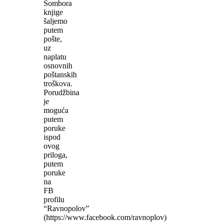
Sombora
knjige
šaljemo
putem
pošte,
uz
naplatu
osnovnih
poštanskih
troškova.
Porudžbina
je
moguća
putem
poruke
ispod
ovog
priloga,
putem
poruke
na
FB
profilu
“Ravnopolov”
(https://www.facebook.com/ravnoplov)