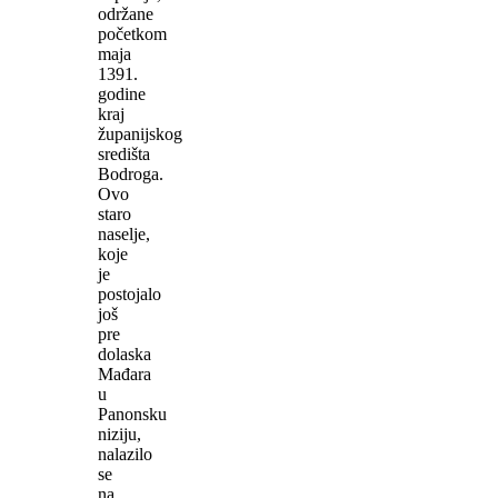
održane
početkom
maja
1391.
godine
kraj
županijskog
središta
Bodroga.
Ovo
staro
naselje,
koje
je
postojalo
još
pre
dolaska
Mađara
u
Panonsku
niziju,
nalazilo
se
na