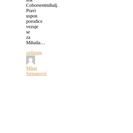
Coborsentmihalj.
Pravi
uspon
porodice
vezuje
se
za
Mihaila…
opširnije
Milan
Stepanović