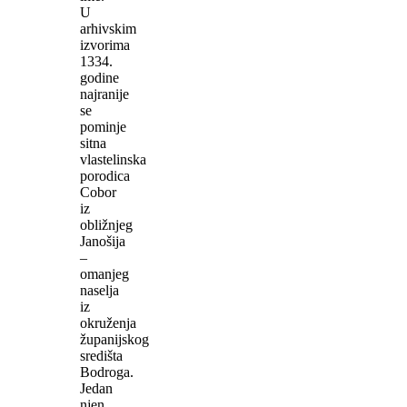
U
arhivskim
izvorima
1334.
godine
najranije
se
pominje
sitna
vlastelinska
porodica
Cobor
iz
obližnjeg
Janošija
–
omanjeg
naselja
iz
okruženja
županijskog
središta
Bodroga.
Jedan
njen