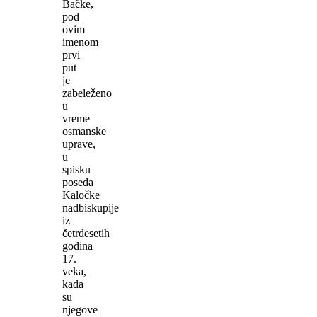
Bačke,
pod
ovim
imenom
prvi
put
je
zabeleženo
u
vreme
osmanske
uprave,
u
spisku
poseda
Kaločke
nadbiskupije
iz
četrdesetih
godina
17.
veka,
kada
su
njegove