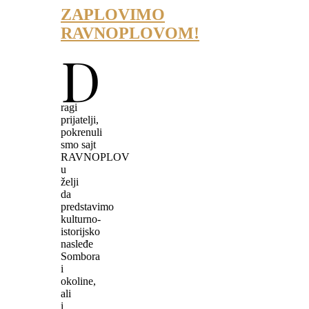
ZAPLOVIMO
RAVNOPLOVOM!
D
ragi
prijatelji,
pokrenuli
smo sajt
RAVNOPLOV
u
želji
da
predstavimo
kulturno-
istorijsko
nasleđe
Sombora
i
okoline,
ali
i