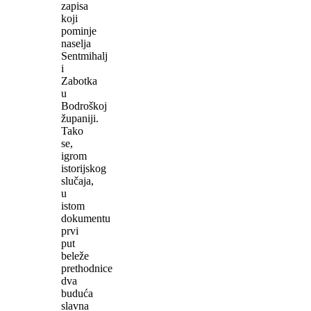
zapisa
koji
pominje
naselja
Sentmihalj
i
Zabotka
u
Bodroškoj
županiji.
Tako
se,
igrom
istorijskog
slučaja,
u
istom
dokumentu
prvi
put
beleže
prethodnice
dva
buduća
slavna