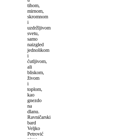
tihom,
mirnom,
skromnom
i
uzdržljivom
svetu,
samo
naizgled
jednolikom
i
ćutljivom,
ali
bliskom,
živom
i
toplom,
kao
gnezdo
na
dlanu.
Ravničarski
bard
Veljko
Petrović