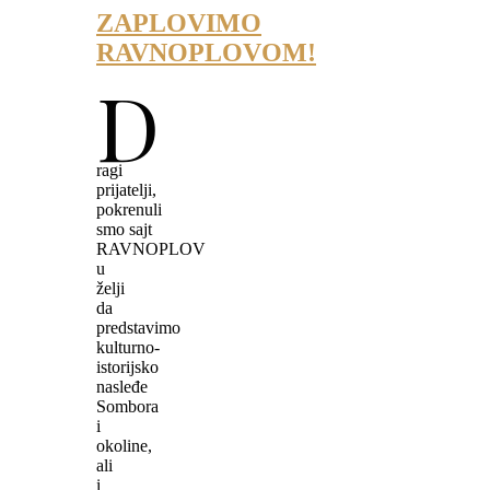
ZAPLOVIMO
RAVNOPLOVOM!
D
ragi
prijatelji,
pokrenuli
smo sajt
RAVNOPLOV
u
želji
da
predstavimo
kulturno-
istorijsko
nasleđe
Sombora
i
okoline,
ali
i