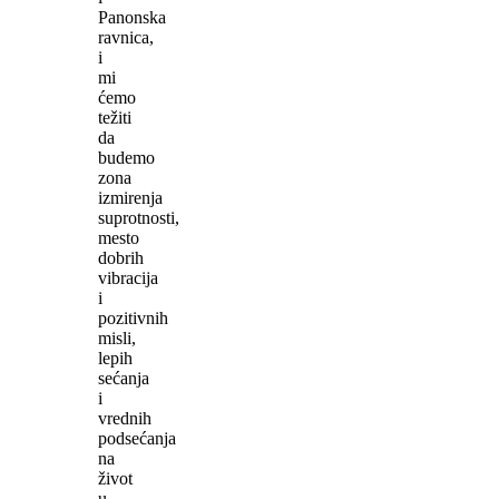
Panonska
ravnica,
i
mi
ćemo
težiti
da
budemo
zona
izmirenja
suprotnosti,
mesto
dobrih
vibracija
i
pozitivnih
misli,
lepih
sećanja
i
vrednih
podsećanja
na
život
u