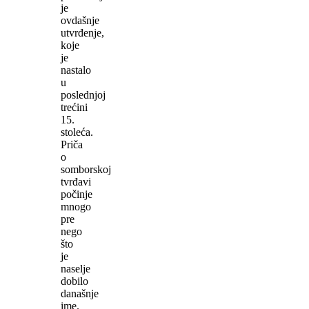
je
ovdašnje
utvrđenje,
koje
je
nastalo
u
poslednjoj
trećini
15.
stoleća.
Priča
o
somborskoj
tvrđavi
počinje
mnogo
pre
nego
što
je
naselje
dobilo
današnje
ime.