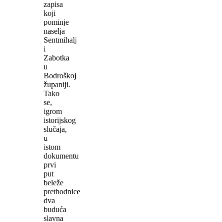
zapisa
koji
pominje
naselja
Sentmihalj
i
Zabotka
u
Bodroškoj
županiji.
Tako
se,
igrom
istorijskog
slučaja,
u
istom
dokumentu
prvi
put
beleže
prethodnice
dva
buduća
slavna