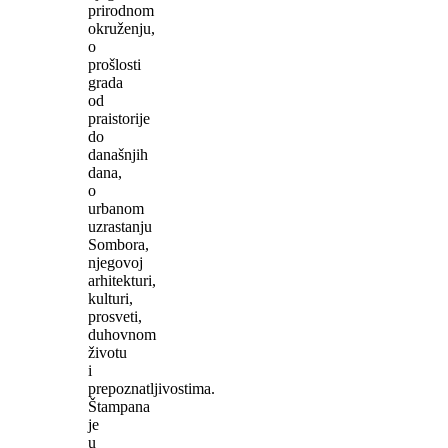
prirodnom
okruženju,
o
prošlosti
grada
od
praistorije
do
današnjih
dana,
o
urbanom
uzrastanju
Sombora,
njegovoj
arhitekturi,
kulturi,
prosveti,
duhovnom
životu
i
prepoznatljivostima.
Štampana
je
u