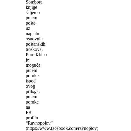
Sombora
knjige
šaljemo
putem
pošte,
uz
naplatu
osnovnih
poštanskih
troškova.
Porudžbina
je
moguća
putem
poruke
ispod
ovog
priloga,
putem
poruke
na
FB
profilu
“Ravnopolov”
(https://www.facebook.com/ravnoplov)