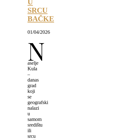
U
SRCU
BAČKE
01/04/2026
N
aselje
Kula
–
danas
grad
koji
se
geografski
nalazi
u
samom
središtu
ili
srcu