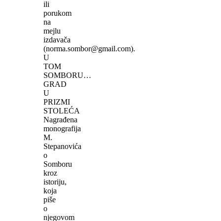
ili
porukom
na
mejlu
izdavača
(norma.sombor@gmail.com).
U
TOM
SOMBORU…
GRAD
U
PRIZMI
STOLEĆA
Nagrađena
monografija
M.
Stepanovića
o
Somboru
kroz
istoriju,
koja
piše
o
njegovom