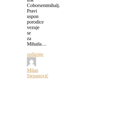
Coborsentmihalj.
Pravi
uspon
porodice
vezuje
se
za
Mihaila…
opširnije
Milan
Stepanović