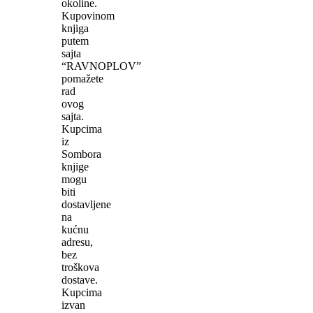
okoline.
Kupovinom
knjiga
putem
sajta
“RAVNOPLOV”
pomažete
rad
ovog
sajta.
Kupcima
iz
Sombora
knjige
mogu
biti
dostavljene
na
kućnu
adresu,
bez
troškova
dostave.
Kupcima
izvan