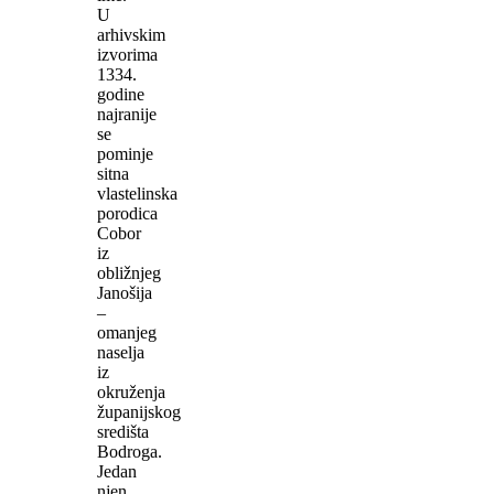
U
arhivskim
izvorima
1334.
godine
najranije
se
pominje
sitna
vlastelinska
porodica
Cobor
iz
obližnjeg
Janošija
–
omanjeg
naselja
iz
okruženja
županijskog
središta
Bodroga.
Jedan
njen