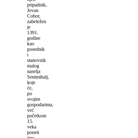
pripadnik,
Jovan
Cobor,
zabeležen
je
1391.
godine
kao
posednik
i
stanovnik
malog
naselja
Sentmihalj,
koje
će,
po
svojim
gospodarima,
već
početkom
15.
veka
poneti
ime