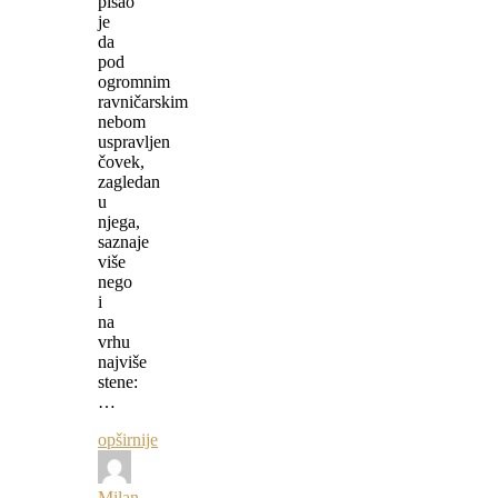
pisao
je
da
pod
ogromnim
ravničarskim
nebom
uspravljen
čovek,
zagledan
u
njega,
saznaje
više
nego
i
na
vrhu
najviše
stene:
…
opširnije
Milan