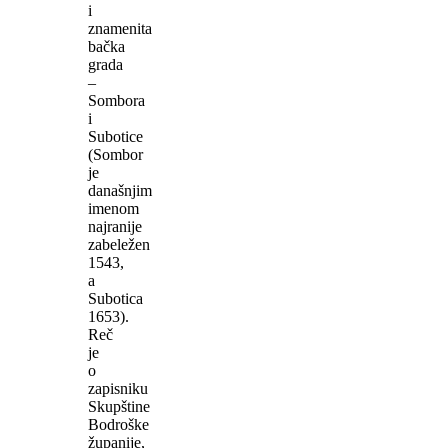
i
znamenita
bačka
grada
–
Sombora
i
Subotice
(Sombor
je
današnjim
imenom
najranije
zabeležen
1543,
a
Subotica
1653).
Reč
je
o
zapisniku
Skupštine
Bodroške
županije,