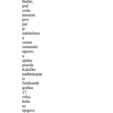
Bačke,
pod
ovim
imenom
prvi
put
je
zabeleženo
u
vreme
osmanske
uprave,
u
spisku
poseda
Kaločke
nadbiskupije
iz
četrdesetih
godina
17.
veka,
kada
su
njegove