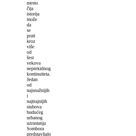
mesto
čija
istorija
može
da
se
prati
kroz
više
od
šest
vekova
neprekidnog
kontinuiteta.
Jedan
od
najsnažnijih
i
najtrajnijih
stubova
budućeg
urbanog
uzrastanja
Sombora
predstavljalo