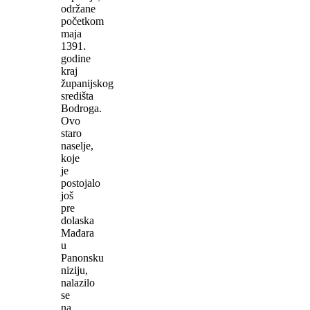
održane
početkom
maja
1391.
godine
kraj
županijskog
središta
Bodroga.
Ovo
staro
naselje,
koje
je
postojalo
još
pre
dolaska
Mađara
u
Panonsku
niziju,
nalazilo
se
na