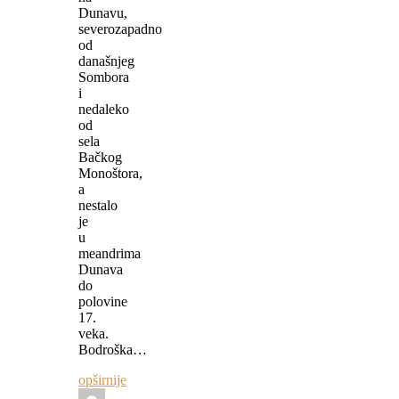
Dunavu,
severozapadno
od
današnjeg
Sombora
i
nedaleko
od
sela
Bačkog
Monoštora,
a
nestalo
je
u
meandrima
Dunava
do
polovine
17.
veka.
Bodroška…
opširnije