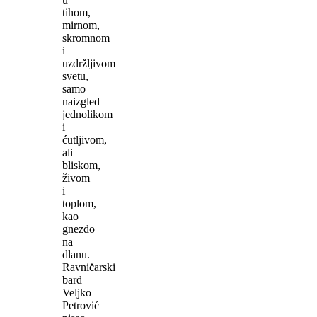
tihom,
mirnom,
skromnom
i
uzdržljivom
svetu,
samo
naizgled
jednolikom
i
ćutljivom,
ali
bliskom,
živom
i
toplom,
kao
gnezdo
na
dlanu.
Ravničarski
bard
Veljko
Petrović