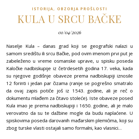
,
ISTORIJA
OBZORJA PROŠLOSTI
KULA U SRCU BAČKE
01/04/2026
Naselje Kula – danas grad koji se geografski nalazi u
samom središtu ili srcu Bačke, pod ovim imenom prvi put je
zabeleženo u vreme osmanske uprave, u spisku poseda
Kaločke nadbiskupije iz četrdesetih godina 17. veka, kada
su njegove godišnje obaveze prema nadbiskupiji iznosile
12 forinti i jedan par čizama (ranije se pogrešno smatralo
da ovaj zapis potiče još iz 1543. godine, ali je reč o
dokumentu mlađem za čitavo stoleće). Iste obaveze posed
Kula imao je prema nadbiskupiji i 1650. godine, ali je malo
verovatno da su te dažbine mogle da budu naplaćene. U
spiskovima poseda darovanih mađarskim plemićima, koji su
zbog turske vlasti ostajali samo formalni, kao vlasnici…