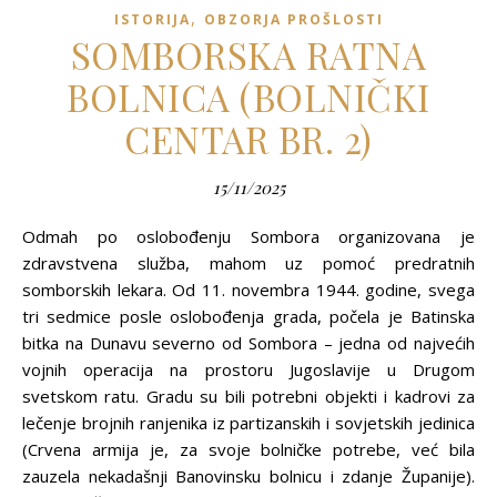
,
ISTORIJA
OBZORJA PROŠLOSTI
SOMBORSKA RATNA
BOLNICA (BOLNIČKI
CENTAR BR. 2)
15/11/2025
Odmah po oslobođenju Sombora organizovana je
zdravstvena služba, mahom uz pomoć predratnih
somborskih lekara. Od 11. novembra 1944. godine, svega
tri sedmice posle oslobođenja grada, počela je Batinska
bitka na Dunavu severno od Sombora – jedna od najvećih
vojnih operacija na prostoru Jugoslavije u Drugom
svetskom ratu. Gradu su bili potrebni objekti i kadrovi za
lečenje brojnih ranjenika iz partizanskih i sovjetskih jedinica
(Crvena armija je, za svoje bolničke potrebe, već bila
zauzela nekadašnji Banovinsku bolnicu i zdanje Županije).