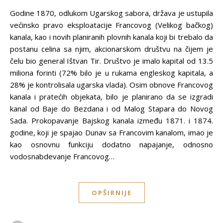
Godine 1870, odlukom Ugarskog sabora, država je ustupila
većinsko pravo eksploatacije Francovog (Velikog bačkog)
kanala, kao i novih planiranih plovnih kanala koji bi trebalo da
postanu celina sa njim, akcionarskom društvu na čijem je
čelu bio general Ištvan Tir. Društvo je imalo kapital od 13.5
miliona forinti (72% bilo je u rukama engleskog kapitala, a
28% je kontrolisala ugarska vlada). Osim obnove Francovog
kanala i pratećih objekata, bilo je planirano da se izgradi
kanal od Baje do Bezdana i od Malog Stapara do Novog
Sada. Prokopavanje Bajskog kanala između 1871. i 1874.
godine, koji je spajao Dunav sa Francovim kanalom, imao je
kao osnovnu funkciju dodatno napajanje, odnosno
vodosnabdevanje Francovog…
OPŠIRNIJE