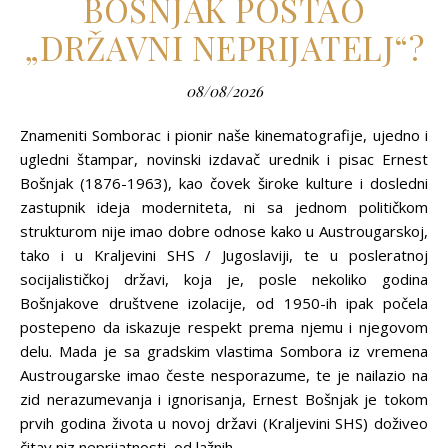
BOŠNJAK POSTAO
„DRŽAVNI NEPRIJATELJ“?
08/08/2026
Znameniti Somborac i pionir naše kinematografije, ujedno i
ugledni štampar, novinski izdavač urednik i pisac Ernest
Bošnjak (1876-1963), kao čovek široke kulture i dosledni
zastupnik ideja moderniteta, ni sa jednom političkom
strukturom nije imao dobre odnose kako u Austrougarskoj,
tako i u Kraljevini SHS / Jugoslaviji, te u posleratnoj
socijalističkoj državi, koja je, posle nekoliko godina
Bošnjakove društvene izolacije, od 1950-ih ipak počela
postepeno da iskazuje respekt prema njemu i njegovom
delu. Mada je sa gradskim vlastima Sombora iz vremena
Austrougarske imao česte nesporazume, te je nailazio na
zid nerazumevanja i ignorisanja, Ernest Bošnjak je tokom
prvih godina života u novoj državi (Kraljevini SHS) doživeo
čitav niz neprijatnosti, od lažnih…