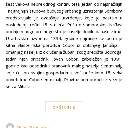
šest vekova neprekidnog kontinuiteta. Jedan od najsnažnijih
i najtrajnijih stubova budućeg urbanog uzrastanja Sombora
predstavljalo je ovdašnje utvrđenje, koje je nastalo u
poslednjoj trećini 15. stoleća. Priča o somborskoj tvrđavi
počinje mnogo pre nego što je naselje dobilo današnje ime.
U arhivskim izvorima 1334. godine najranije se pominje
sitna vlastelinska porodica Cobor iz obližnjeg Janošija –
omanjeg naselja iz okruženja županijskog središta Bodroga.
Jedan njen pripadnik, Jovan Cobor, zabeležen je 1391.
godine kao posednik i stanovnik malog naselja Sentmihalj,
koje će, po svojim gospodarima, već početkom 15. veka
poneti ime Coborsentmihalj. Pravi uspon porodice vezuje
se za Mihaila…
OPŠIRNIJE
Milan Stepanović