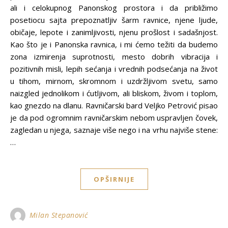
ali i celokupnog Panonskog prostora i da približimo
posetiocu sajta prepoznatljiv šarm ravnice, njene ljude,
običaje, lepote i zanimljivosti, njenu prošlost i sadašnjost.
Kao što je i Panonska ravnica, i mi ćemo težiti da budemo
zona izmirenja suprotnosti, mesto dobrih vibracija i
pozitivnih misli, lepih sećanja i vrednih podsećanja na život
u tihom, mirnom, skromnom i uzdržljivom svetu, samo
naizgled jednolikom i ćutljivom, ali bliskom, živom i toplom,
kao gnezdo na dlanu. Ravničarski bard Veljko Petrović pisao
je da pod ogromnim ravničarskim nebom uspravljen čovek,
zagledan u njega, saznaje više nego i na vrhu najviše stene:
…
OPŠIRNIJE
Milan Stepanović