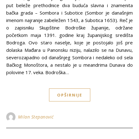
put beleže prethodnice dva buduća slavna i znamenita
bačka grada – Sombora i Subotice (Sombor je današnjim
imenom najranije zabeležen 1543, a Subotica 1653). Reč je
o zapisniku Skupštine Bodroške županije, održane
početkom maja 1391. godine kraj županijskog središta
Bodroga. Ovo staro naselje, koje je postojalo još pre
dolaska Mađara u Panonsku niziju, nalazilo se na Dunavu,
severozapadno od današnjeg Sombora i nedaleko od sela
Bačkog Monoštora, a nestalo je u meandrima Dunava do
polovine 17. veka. Bodroška…
OPŠIRNIJE
Milan Stepanović