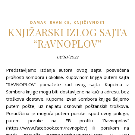
,
DAMARI RAVNICE
KNJIŽEVNOST
KNJIŽARSKI IZLOG SAJTA
“RAVNOPLOV”
05/10/2022
Predstavljamo izdanja autora ovog sajta, posvećena
prošlosti Sombora i okoline. Kupovinom knjiga putem sajta
“RAVNOPLOV” pomažete rad ovog sajta. Kupcima iz
Sombora knjige mogu biti dostavljene na kućnu adresu, bez
troškova dostave. Kupcima izvan Sombora knjige šaljemo
putem pošte, uz naplatu osnovnih poštanskih troškova.
Porudžbina je moguća putem poruke ispod ovog priloga,
putem poruke na FB profilu “Ravnopolov”
(https://www.facebook.com/ravnoplov) ili porukom na