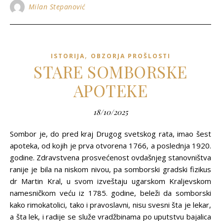
Milan Stepanović
,
ISTORIJA
OBZORJA PROŠLOSTI
STARE SOMBORSKE
APOTEKE
18/10/2025
Sombor je, do pred kraj Drugog svetskog rata, imao šest
apoteka, od kojih je prva otvorena 1766, a poslednja 1920.
godine. Zdravstvena prosvećenost ovdašnjeg stanovništva
ranije je bila na niskom nivou, pa somborski gradski fizikus
dr Martin Kral, u svom izveštaju ugarskom Kraljevskom
namesničkom veću iz 1785. godine, beleži da somborski
kako rimokatolici, tako i pravoslavni, nisu svesni šta je lekar,
a šta lek, i radije se služe vradžbinama po uputstvu bajalica