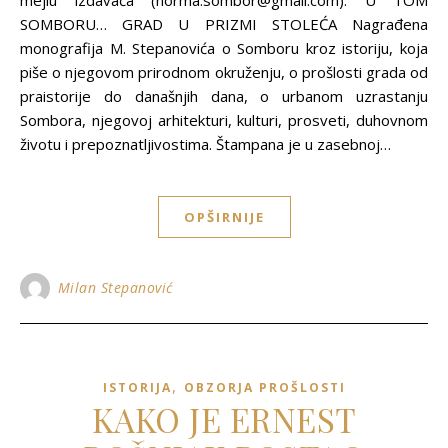
mejlu izdavača (norma.sombor@gmail.com). U TOM
SOMBORU… GRAD U PRIZMI STOLEĆA Nagrađena
monografija M. Stepanovića o Somboru kroz istoriju, koja
piše o njegovom prirodnom okruženju, o prošlosti grada od
praistorije do današnjih dana, o urbanom uzrastanju
Sombora, njegovoj arhitekturi, kulturi, prosveti, duhovnom
životu i prepoznatljivostima. Štampana je u zasebnoj…
OPŠIRNIJE
Milan Stepanović
,
ISTORIJA
OBZORJA PROŠLOSTI
KAKO JE ERNEST