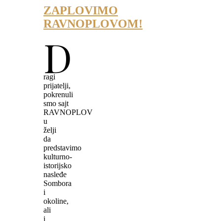
ZAPLOVIMO
RAVNOPLOVOM!
D
ragi
prijatelji,
pokrenuli
smo sajt
RAVNOPLOV
u
želji
da
predstavimo
kulturno-
istorijsko
nasleđe
Sombora
i
okoline,
ali
i