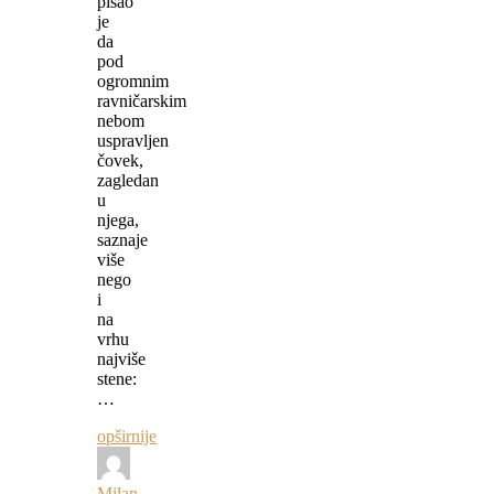
pisao
je
da
pod
ogromnim
ravničarskim
nebom
uspravljen
čovek,
zagledan
u
njega,
saznaje
više
nego
i
na
vrhu
najviše
stene:
…
opširnije
Milan