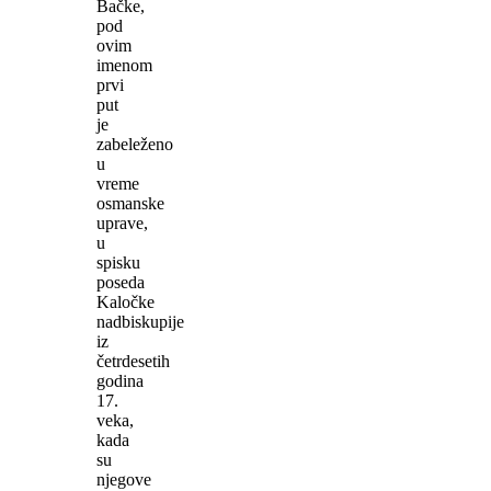
Bačke,
pod
ovim
imenom
prvi
put
je
zabeleženo
u
vreme
osmanske
uprave,
u
spisku
poseda
Kaločke
nadbiskupije
iz
četrdesetih
godina
17.
veka,
kada
su
njegove