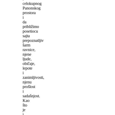
celokupnog
Panonskog
prostora
i
da
približimo
posetiocu
sajta
prepoznatljiv
šarm
ravnice,
njene
ljude,
običaje,
lepote
i
zanimljivosti,
njenu
prošlost
i
sadašnjost.
Kao
što
je
i