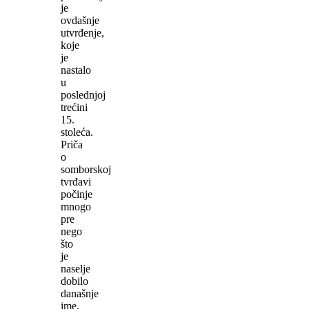
je
ovdašnje
utvrđenje,
koje
je
nastalo
u
poslednjoj
trećini
15.
stoleća.
Priča
o
somborskoj
tvrđavi
počinje
mnogo
pre
nego
što
je
naselje
dobilo
današnje
ime.