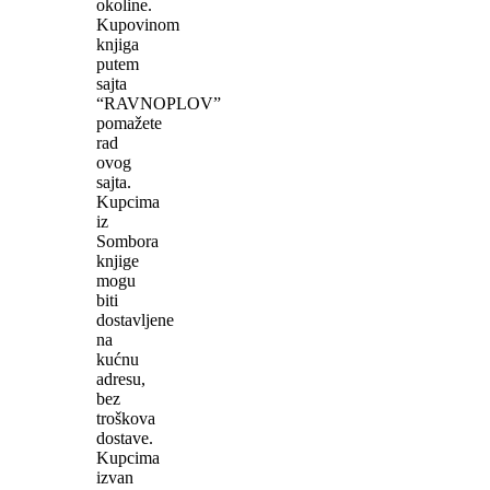
okoline.
Kupovinom
knjiga
putem
sajta
“RAVNOPLOV”
pomažete
rad
ovog
sajta.
Kupcima
iz
Sombora
knjige
mogu
biti
dostavljene
na
kućnu
adresu,
bez
troškova
dostave.
Kupcima
izvan