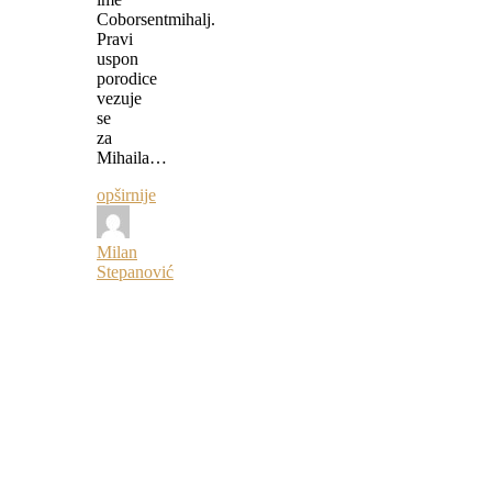
Coborsentmihalj.
Pravi
uspon
porodice
vezuje
se
za
Mihaila…
opširnije
Milan
Stepanović