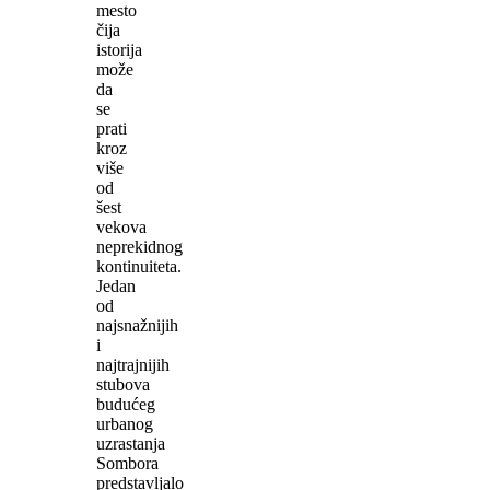
mesto
čija
istorija
može
da
se
prati
kroz
više
od
šest
vekova
neprekidnog
kontinuiteta.
Jedan
od
najsnažnijih
i
najtrajnijih
stubova
budućeg
urbanog
uzrastanja
Sombora
predstavljalo