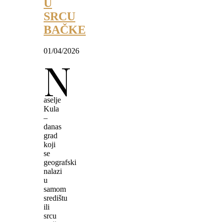
U
SRCU
BAČKE
01/04/2026
N
aselje
Kula
–
danas
grad
koji
se
geografski
nalazi
u
samom
središtu
ili
srcu