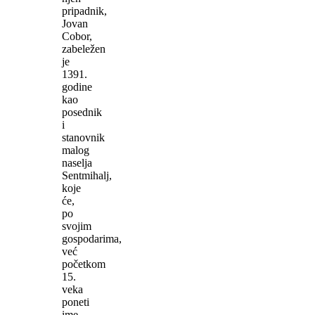
pripadnik,
Jovan
Cobor,
zabeležen
je
1391.
godine
kao
posednik
i
stanovnik
malog
naselja
Sentmihalj,
koje
će,
po
svojim
gospodarima,
već
početkom
15.
veka
poneti
ime