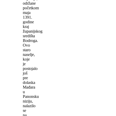
održane
početkom
maja
1391.
godine
kraj
županijskog
središta
Bodroga.
Ovo
staro
naselje,
koje
je
postojalo
još
pre
dolaska
Mađara
u
Panonsku
niziju,
nalazilo
se
na