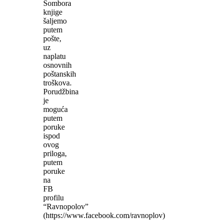
Sombora
knjige
šaljemo
putem
pošte,
uz
naplatu
osnovnih
poštanskih
troškova.
Porudžbina
je
moguća
putem
poruke
ispod
ovog
priloga,
putem
poruke
na
FB
profilu
“Ravnopolov”
(https://www.facebook.com/ravnoplov)