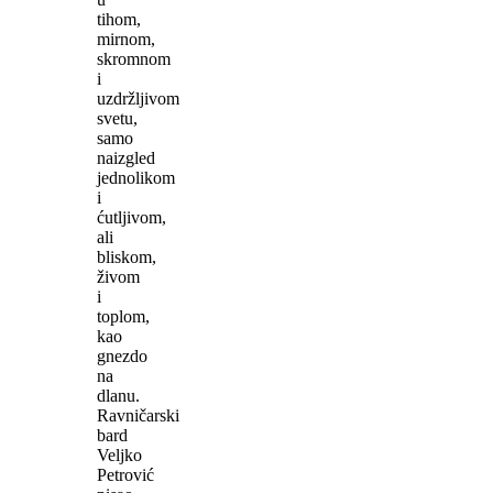
tihom,
mirnom,
skromnom
i
uzdržljivom
svetu,
samo
naizgled
jednolikom
i
ćutljivom,
ali
bliskom,
živom
i
toplom,
kao
gnezdo
na
dlanu.
Ravničarski
bard
Veljko
Petrović