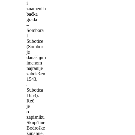
i
znamenita
bačka
grada
–
Sombora
i
Subotice
(Sombor
je
današnjim
imenom
najranije
zabeležen
1543,
a
Subotica
1653).
Reč
je
o
zapisniku
Skupštine
Bodroške
županije,