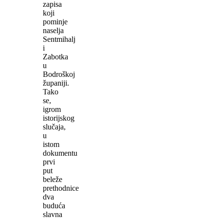
zapisa
koji
pominje
naselja
Sentmihalj
i
Zabotka
u
Bodroškoj
županiji.
Tako
se,
igrom
istorijskog
slučaja,
u
istom
dokumentu
prvi
put
beleže
prethodnice
dva
buduća
slavna