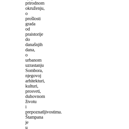
prirodnom
okruženju,
o
prošlosti
grada
od
praistorije
do
današnjih
dana,
o
urbanom
uzrastanju
Sombora,
njegovoj
arhitekturi,
kulturi,
prosveti,
duhovnom
životu
i
prepoznatljivostima.
Štampana
je
u