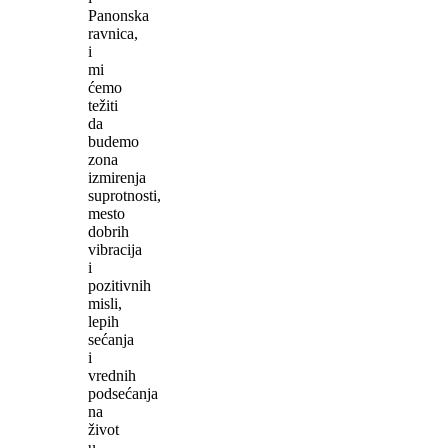
Panonska
ravnica,
i
mi
ćemo
težiti
da
budemo
zona
izmirenja
suprotnosti,
mesto
dobrih
vibracija
i
pozitivnih
misli,
lepih
sećanja
i
vrednih
podsećanja
na
život
u