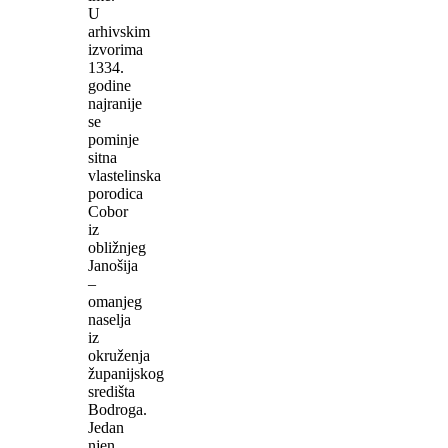
U
arhivskim
izvorima
1334.
godine
najranije
se
pominje
sitna
vlastelinska
porodica
Cobor
iz
obližnjeg
Janošija
–
omanjeg
naselja
iz
okruženja
županijskog
središta
Bodroga.
Jedan
njen