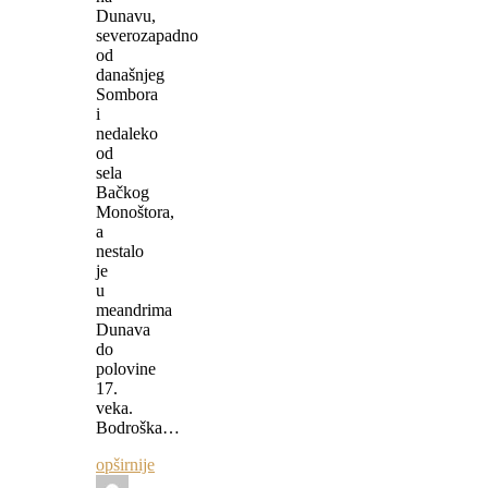
Dunavu,
severozapadno
od
današnjeg
Sombora
i
nedaleko
od
sela
Bačkog
Monoštora,
a
nestalo
je
u
meandrima
Dunava
do
polovine
17.
veka.
Bodroška…
opširnije