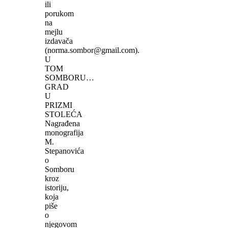
ili
porukom
na
mejlu
izdavača
(norma.sombor@gmail.com).
U
TOM
SOMBORU…
GRAD
U
PRIZMI
STOLEĆA
Nagrađena
monografija
M.
Stepanovića
o
Somboru
kroz
istoriju,
koja
piše
o
njegovom