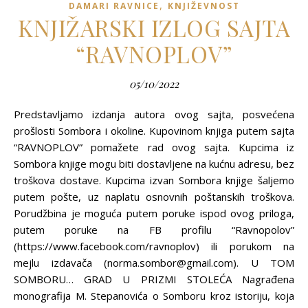
,
DAMARI RAVNICE
KNJIŽEVNOST
KNJIŽARSKI IZLOG SAJTA
“RAVNOPLOV”
05/10/2022
Predstavljamo izdanja autora ovog sajta, posvećena
prošlosti Sombora i okoline. Kupovinom knjiga putem sajta
“RAVNOPLOV” pomažete rad ovog sajta. Kupcima iz
Sombora knjige mogu biti dostavljene na kućnu adresu, bez
troškova dostave. Kupcima izvan Sombora knjige šaljemo
putem pošte, uz naplatu osnovnih poštanskih troškova.
Porudžbina je moguća putem poruke ispod ovog priloga,
putem poruke na FB profilu “Ravnopolov”
(https://www.facebook.com/ravnoplov) ili porukom na
mejlu izdavača (norma.sombor@gmail.com). U TOM
SOMBORU… GRAD U PRIZMI STOLEĆA Nagrađena
monografija M. Stepanovića o Somboru kroz istoriju, koja