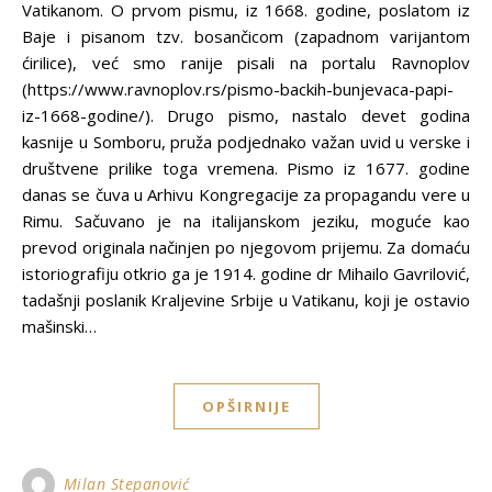
Vatikanom. O prvom pismu, iz 1668. godine, poslatom iz
Baje i pisanom tzv. bosančicom (zapadnom varijantom
ćirilice), već smo ranije pisali na portalu Ravnoplov
(https://www.ravnoplov.rs/pismo-backih-bunjevaca-papi-
iz-1668-godine/). Drugo pismo, nastalo devet godina
kasnije u Somboru, pruža podjednako važan uvid u verske i
društvene prilike toga vremena. Pismo iz 1677. godine
danas se čuva u Arhivu Kongregacije za propagandu vere u
Rimu. Sačuvano je na italijanskom jeziku, moguće kao
prevod originala načinjen po njegovom prijemu. Za domaću
istoriografiju otkrio ga je 1914. godine dr Mihailo Gavrilović,
tadašnji poslanik Kraljevine Srbije u Vatikanu, koji je ostavio
mašinski…
OPŠIRNIJE
Milan Stepanović