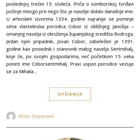
poslednjoj trećini 15. stoleća. Priča o somborskoj tvrđavi
počinje mnogo pre nego što je naselje dobilo današnje ime.
U arhivskim izvorima 1334. godine najranije se pominje
sitna vlastelinska porodica Cobor iz obližnjeg Janošija –
omanjeg naselja iz okruženja županijskog središta Bodroga.
Jedan njen pripadnik, Jovan Cobor, zabeležen je 1391.
godine kao posednik i stanovnik malog naselja Sentmihalj,
koje će, po svojim gospodarima, već početkom 15. veka
poneti ime Coborsentmihalj. Pravi uspon porodice vezuje
se za Mihaila…
OPŠIRNIJE
Milan Stepanović