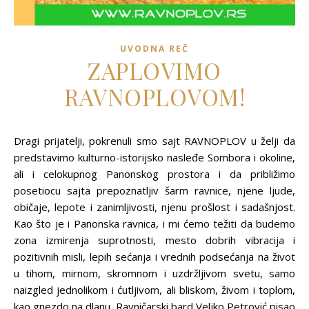
UVODNA REČ
ZAPLOVIMO
RAVNOPLOVOM!
Dragi prijatelji, pokrenuli smo sajt RAVNOPLOV u želji da
predstavimo kulturno-istorijsko nasleđe Sombora i okoline,
ali i celokupnog Panonskog prostora i da približimo
posetiocu sajta prepoznatljiv šarm ravnice, njene ljude,
običaje, lepote i zanimljivosti, njenu prošlost i sadašnjost.
Kao što je i Panonska ravnica, i mi ćemo težiti da budemo
zona izmirenja suprotnosti, mesto dobrih vibracija i
pozitivnih misli, lepih sećanja i vrednih podsećanja na život
u tihom, mirnom, skromnom i uzdržljivom svetu, samo
naizgled jednolikom i ćutljivom, ali bliskom, živom i toplom,
kao gnezdo na dlanu. Ravničarski bard Veljko Petrović pisao