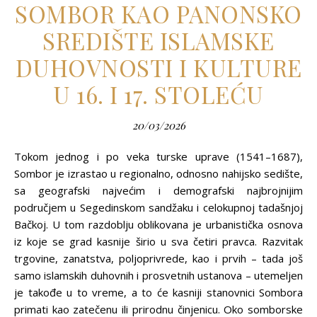
SOMBOR KAO PANONSKO
SREDIŠTE ISLAMSKE
DUHOVNOSTI I KULTURE
U 16. I 17. STOLEĆU
20/03/2026
Tokom jednog i po veka turske uprave (1541–1687),
Sombor je izrastao u regionalno, odnosno nahijsko sedište,
sa geografski najvećim i demografski najbrojnijim
područjem u Segedinskom sandžaku i celokupnoj tadašnjoj
Bačkoj. U tom razdoblju oblikovana je urbanistička osnova
iz koje se grad kasnije širio u sva četiri pravca. Razvitak
trgovine, zanatstva, polјoprivrede, kao i prvih – tada još
samo islamskih duhovnih i prosvetnih ustanova – utemelјen
je takođe u to vreme, a to će kasniji stanovnici Sombora
primati kao zatečenu ili prirodnu činjenicu. Oko somborske