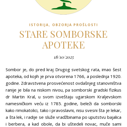
,
ISTORIJA
OBZORJA PROŠLOSTI
STARE SOMBORSKE
APOTEKE
18/10/2025
Sombor je, do pred kraj Drugog svetskog rata, imao šest
apoteka, od kojih je prva otvorena 1766, a poslednja 1920.
godine. Zdravstvena prosvećenost ovdašnjeg stanovništva
ranije je bila na niskom nivou, pa somborski gradski fizikus
dr Martin Kral, u svom izveštaju ugarskom Kraljevskom
namesničkom veću iz 1785. godine, beleži da somborski
kako rimokatolici, tako i pravoslavni, nisu svesni šta je lekar,
a šta lek, i radije se služe vradžbinama po uputstvu bajalica
i berbera, a kad obole, da bi uštedeli novac, muče sami