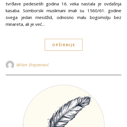
tvrđave pedesetih godina 16. veka nastala je ovdašnja
kasaba. Somborski muslimani imali su 1560/61. godine
svega jedan mesdžid, odnosno malu bogomolјu bez
minareta, ali je već…
OPŠIRNIJE
Milan Stepanović