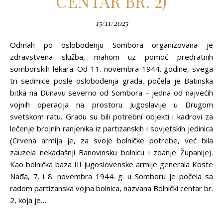
CENTAR BR. 2)
15/11/2025
Odmah po oslobođenju Sombora organizovana je
zdravstvena služba, mahom uz pomoć predratnih
somborskih lekara. Od 11. novembra 1944. godine, svega
tri sedmice posle oslobođenja grada, počela je Batinska
bitka na Dunavu severno od Sombora – jedna od najvećih
vojnih operacija na prostoru Jugoslavije u Drugom
svetskom ratu. Gradu su bili potrebni objekti i kadrovi za
lečenje brojnih ranjenika iz partizanskih i sovjetskih jedinica
(Crvena armija je, za svoje bolničke potrebe, već bila
zauzela nekadašnji Banovinsku bolnicu i zdanje Županije).
Kao bolnička baza III jugoslovenske armije generala Koste
Nađa, 7. i 8. novembra 1944. g. u Somboru je počela sa
radom partizanska vojna bolnica, nazvana Bolnički centar br.
2, koja je…