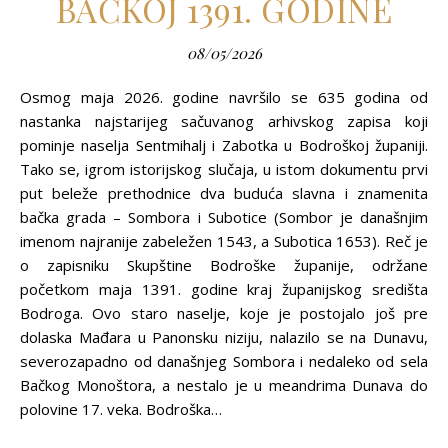
BAČKOJ 1391. GODINE
08/05/2026
Osmog maja 2026. godine navršilo se 635 godina od
nastanka najstarijeg sačuvanog arhivskog zapisa koji
pominje naselja Sentmihalj i Zabotka u Bodroškoj županiji.
Tako se, igrom istorijskog slučaja, u istom dokumentu prvi
put beleže prethodnice dva buduća slavna i znamenita
bačka grada – Sombora i Subotice (Sombor je današnjim
imenom najranije zabeležen 1543, a Subotica 1653). Reč je
o zapisniku Skupštine Bodroške županije, održane
početkom maja 1391. godine kraj županijskog središta
Bodroga. Ovo staro naselje, koje je postojalo još pre
dolaska Mađara u Panonsku niziju, nalazilo se na Dunavu,
severozapadno od današnjeg Sombora i nedaleko od sela
Bačkog Monoštora, a nestalo je u meandrima Dunava do
polovine 17. veka. Bodroška…