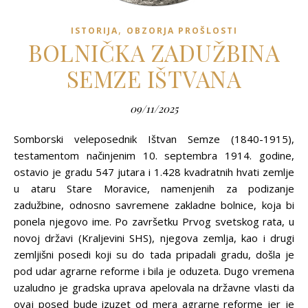
,
ISTORIJA
OBZORJA PROŠLOSTI
BOLNIČKA ZADUŽBINA
SEMZE IŠTVANA
09/11/2025
Somborski veleposednik Ištvan Semze (1840-1915),
testamentom načinjenim 10. septembra 1914. godine,
ostavio je gradu 547 jutara i 1.428 kvadratnih hvati zemlje
u ataru Stare Moravice, namenjenih za podizanje
zadužbine, odnosno savremene zakladne bolnice, koja bi
ponela njegovo ime. Po završetku Prvog svetskog rata, u
novoj državi (Kraljevini SHS), njegova zemlja, kao i drugi
zemljišni posedi koji su do tada pripadali gradu, došla je
pod udar agrarne reforme i bila je oduzeta. Dugo vremena
uzaludno je gradska uprava apelovala na državne vlasti da
ovaj posed bude izuzet od mera agrarne reforme jer je