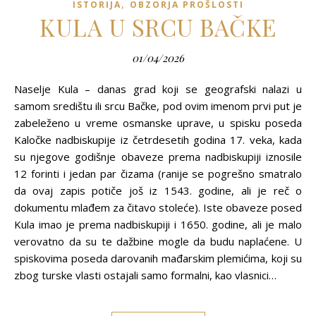
,
ISTORIJA
OBZORJA PROŠLOSTI
KULA U SRCU BAČKE
01/04/2026
Naselje Kula – danas grad koji se geografski nalazi u
samom središtu ili srcu Bačke, pod ovim imenom prvi put je
zabeleženo u vreme osmanske uprave, u spisku poseda
Kaločke nadbiskupije iz četrdesetih godina 17. veka, kada
su njegove godišnje obaveze prema nadbiskupiji iznosile
12 forinti i jedan par čizama (ranije se pogrešno smatralo
da ovaj zapis potiče još iz 1543. godine, ali je reč o
dokumentu mlađem za čitavo stoleće). Iste obaveze posed
Kula imao je prema nadbiskupiji i 1650. godine, ali je malo
verovatno da su te dažbine mogle da budu naplaćene. U
spiskovima poseda darovanih mađarskim plemićima, koji su
zbog turske vlasti ostajali samo formalni, kao vlasnici…