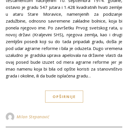
testamentom načinjenim 10. septembra 1914. godine,
ostavio je gradu 547 jutara i 1.428 kvadratnih hvati zemlje
u ataru Stare Moravice, namenjenih za podizanje
zadužbine, odnosno savremene zakladne bolnice, koja bi
ponela njegovo ime. Po završetku Prvog svetskog rata, u
novoj državi (Kraljevini SHS), njegova zemlja, kao i drugi
zemljišni posedi koji su do tada pripadali gradu, došla je
pod udar agrarne reforme i bila je oduzeta. Dugo vremena
uzaludno je gradska uprava apelovala na državne vlasti da
ovaj posed bude izuzet od mera agrarne reforme jer je
imao namenu koja bi bila od opšte koristi za stanovništvo
grada i okoline, ili da bude isplaćena gradu…
OPŠIRNIJE
Milan Stepanović