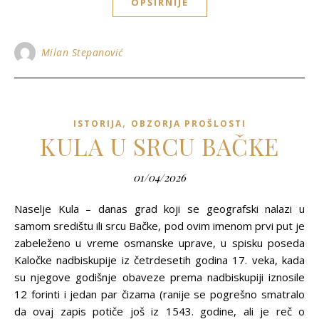
OPŠIRNIJE
Milan Stepanović
,
ISTORIJA
OBZORJA PROŠLOSTI
KULA U SRCU BAČKE
01/04/2026
Naselje Kula – danas grad koji se geografski nalazi u
samom središtu ili srcu Bačke, pod ovim imenom prvi put je
zabeleženo u vreme osmanske uprave, u spisku poseda
Kaločke nadbiskupije iz četrdesetih godina 17. veka, kada
su njegove godišnje obaveze prema nadbiskupiji iznosile
12 forinti i jedan par čizama (ranije se pogrešno smatralo
da ovaj zapis potiče još iz 1543. godine, ali je reč o