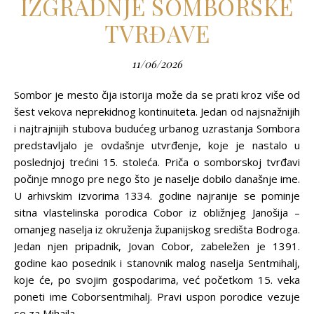
IZGRADNJE SOMBORSKE
TVRĐAVE
11/06/2026
Sombor je mesto čija istorija može da se prati kroz više od
šest vekova neprekidnog kontinuiteta. Jedan od najsnažnijih
i najtrajnijih stubova budućeg urbanog uzrastanja Sombora
predstavljalo je ovdašnje utvrđenje, koje je nastalo u
poslednjoj trećini 15. stoleća. Priča o somborskoj tvrđavi
počinje mnogo pre nego što je naselje dobilo današnje ime.
U arhivskim izvorima 1334. godine najranije se pominje
sitna vlastelinska porodica Cobor iz obližnjeg Janošija –
omanjeg naselja iz okruženja županijskog središta Bodroga.
Jedan njen pripadnik, Jovan Cobor, zabeležen je 1391.
godine kao posednik i stanovnik malog naselja Sentmihalj,
koje će, po svojim gospodarima, već početkom 15. veka
poneti ime Coborsentmihalj. Pravi uspon porodice vezuje
se za Mihaila…