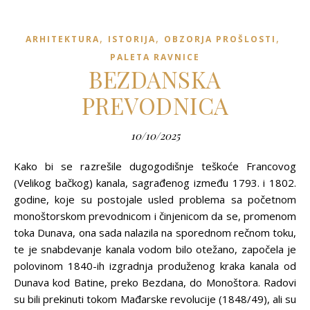
,
,
,
ARHITEKTURA
ISTORIJA
OBZORJA PROŠLOSTI
PALETA RAVNICE
BEZDANSKA
PREVODNICA
10/10/2025
Kako bi se razrešile dugogodišnje teškoće Francovog
(Velikog bačkog) kanala, sagrađenog između 1793. i 1802.
godine, koje su postojale usled problema sa početnom
monoštorskom prevodnicom i činjenicom da se, promenom
toka Dunava, ona sada nalazila na sporednom rečnom toku,
te je snabdevanje kanala vodom bilo otežano, započela je
polovinom 1840-ih izgradnja produženog kraka kanala od
Dunava kod Batine, preko Bezdana, do Monoštora. Radovi
su bili prekinuti tokom Mađarske revolucije (1848/49), ali su