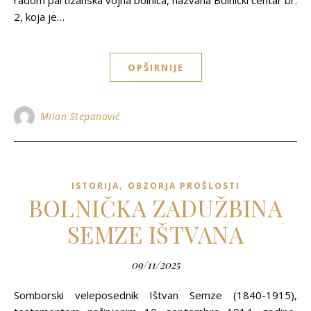
radom partizanska vojna bolnica, nazvana Bolnički centar br.
2, koja je…
OPŠIRNIJE
Milan Stepanović
,
ISTORIJA
OBZORJA PROŠLOSTI
BOLNIČKA ZADUŽBINA
SEMZE IŠTVANA
09/11/2025
Somborski veleposednik Ištvan Semze (1840-1915),