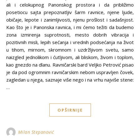
ali i celokupnog Panonskog prostora i da približimo
posetiocu sajta prepoznatljiv šarm ravnice, njene ljude,
običaje, lepote i zanimljivosti, njenu prošlost i sadašnjost.
Kao što je i Panonska ravnica, i mi ćemo težiti da budemo
zona izmirenja suprotnosti, mesto dobrih vibracija i
pozitivnih misli, lepih sećanja i vrednih podsećanja na život
u tihom, mirnom, skromnom i uzdržljivom svetu, samo
naizgled jednolikom i ćutljivom, ali bliskom, živom i toplom,
kao gnezdo na dlanu. Ravničarski bard Veljko Petrović pisao
je da pod ogromnim ravničarskim nebom uspravljen čovek,
zagledan u njega, saznaje više nego i na vrhu najviše stene:
…
OPŠIRNIJE
Milan Stepanović