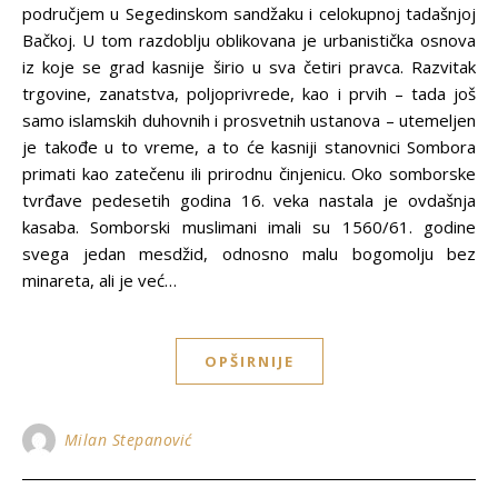
područjem u Segedinskom sandžaku i celokupnoj tadašnjoj
Bačkoj. U tom razdoblju oblikovana je urbanistička osnova
iz koje se grad kasnije širio u sva četiri pravca. Razvitak
trgovine, zanatstva, polјoprivrede, kao i prvih – tada još
samo islamskih duhovnih i prosvetnih ustanova – utemelјen
je takođe u to vreme, a to će kasniji stanovnici Sombora
primati kao zatečenu ili prirodnu činjenicu. Oko somborske
tvrđave pedesetih godina 16. veka nastala je ovdašnja
kasaba. Somborski muslimani imali su 1560/61. godine
svega jedan mesdžid, odnosno malu bogomolјu bez
minareta, ali je već…
OPŠIRNIJE
Milan Stepanović