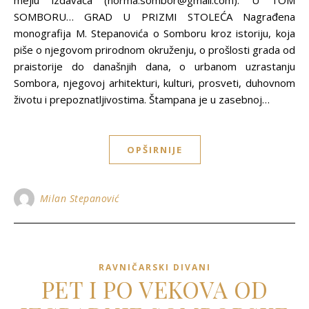
mejlu izdavača (norma.sombor@gmail.com). U TOM
SOMBORU… GRAD U PRIZMI STOLEĆA Nagrađena
monografija M. Stepanovića o Somboru kroz istoriju, koja
piše o njegovom prirodnom okruženju, o prošlosti grada od
praistorije do današnjih dana, o urbanom uzrastanju
Sombora, njegovoj arhitekturi, kulturi, prosveti, duhovnom
životu i prepoznatljivostima. Štampana je u zasebnoj…
OPŠIRNIJE
Milan Stepanović
RAVNIČARSKI DIVANI
PET I PO VEKOVA OD