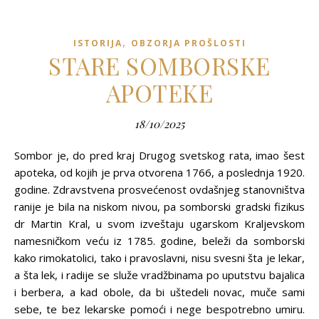
,
ISTORIJA
OBZORJA PROŠLOSTI
STARE SOMBORSKE
APOTEKE
18/10/2025
Sombor je, do pred kraj Drugog svetskog rata, imao šest
apoteka, od kojih je prva otvorena 1766, a poslednja 1920.
godine. Zdravstvena prosvećenost ovdašnjeg stanovništva
ranije je bila na niskom nivou, pa somborski gradski fizikus
dr Martin Kral, u svom izveštaju ugarskom Kraljevskom
namesničkom veću iz 1785. godine, beleži da somborski
kako rimokatolici, tako i pravoslavni, nisu svesni šta je lekar,
a šta lek, i radije se služe vradžbinama po uputstvu bajalica
i berbera, a kad obole, da bi uštedeli novac, muče sami
sebe, te bez lekarske pomoći i nege bespotrebno umiru.