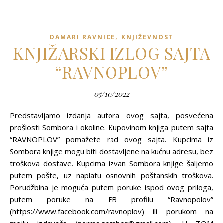
,
DAMARI RAVNICE
KNJIŽEVNOST
KNJIŽARSKI IZLOG SAJTA
“RAVNOPLOV”
05/10/2022
Predstavljamo izdanja autora ovog sajta, posvećena
prošlosti Sombora i okoline. Kupovinom knjiga putem sajta
“RAVNOPLOV” pomažete rad ovog sajta. Kupcima iz
Sombora knjige mogu biti dostavljene na kućnu adresu, bez
troškova dostave. Kupcima izvan Sombora knjige šaljemo
putem pošte, uz naplatu osnovnih poštanskih troškova.
Porudžbina je moguća putem poruke ispod ovog priloga,
putem poruke na FB profilu “Ravnopolov”
(https://www.facebook.com/ravnoplov) ili porukom na