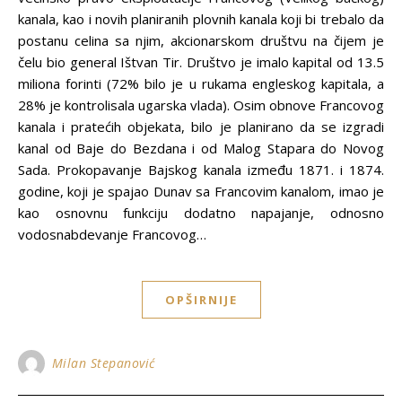
kanala, kao i novih planiranih plovnih kanala koji bi trebalo da
postanu celina sa njim, akcionarskom društvu na čijem je
čelu bio general Ištvan Tir. Društvo je imalo kapital od 13.5
miliona forinti (72% bilo je u rukama engleskog kapitala, a
28% je kontrolisala ugarska vlada). Osim obnove Francovog
kanala i pratećih objekata, bilo je planirano da se izgradi
kanal od Baje do Bezdana i od Malog Stapara do Novog
Sada. Prokopavanje Bajskog kanala između 1871. i 1874.
godine, koji je spajao Dunav sa Francovim kanalom, imao je
kao osnovnu funkciju dodatno napajanje, odnosno
vodosnabdevanje Francovog…
OPŠIRNIJE
Milan Stepanović