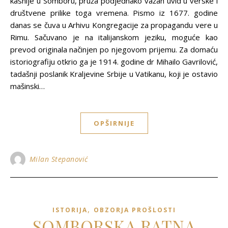
kasnije u Somboru, pruža podjednako važan uvid u verske i
društvene prilike toga vremena. Pismo iz 1677. godine
danas se čuva u Arhivu Kongregacije za propagandu vere u
Rimu. Sačuvano je na italijanskom jeziku, moguće kao
prevod originala načinjen po njegovom prijemu. Za domaću
istoriografiju otkrio ga je 1914. godine dr Mihailo Gavrilović,
tadašnji poslanik Kraljevine Srbije u Vatikanu, koji je ostavio
mašinski…
OPŠIRNIJE
Milan Stepanović
,
ISTORIJA
OBZORJA PROŠLOSTI
SOMBORSKA RATNA