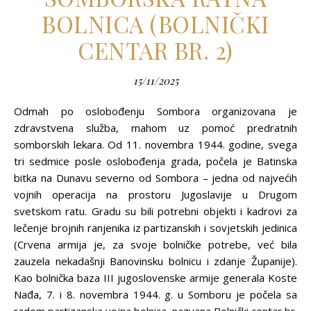
BOLNICA (BOLNIČKI
CENTAR BR. 2)
15/11/2025
Odmah po oslobođenju Sombora organizovana je
zdravstvena služba, mahom uz pomoć predratnih
somborskih lekara. Od 11. novembra 1944. godine, svega
tri sedmice posle oslobođenja grada, počela je Batinska
bitka na Dunavu severno od Sombora – jedna od najvećih
vojnih operacija na prostoru Jugoslavije u Drugom
svetskom ratu. Gradu su bili potrebni objekti i kadrovi za
lečenje brojnih ranjenika iz partizanskih i sovjetskih jedinica
(Crvena armija je, za svoje bolničke potrebe, već bila
zauzela nekadašnji Banovinsku bolnicu i zdanje Županije).
Kao bolnička baza III jugoslovenske armije generala Koste
Nađa, 7. i 8. novembra 1944. g. u Somboru je počela sa