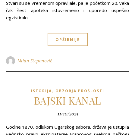
Stvari su se vremenom opravljale, pa je početkom 20. veka
čak šest apoteka istovremeno i uporedo uspešno
egzistiralo…
OPŠIRNIJE
Milan Stepanović
,
ISTORIJA
OBZORJA PROŠLOSTI
BAJSKI KANAL
11/10/2025
Godine 1870, odlukom Ugarskog sabora, država je ustupila
većinsko pravo eksploatacije Francovog (Velikog bačkog)