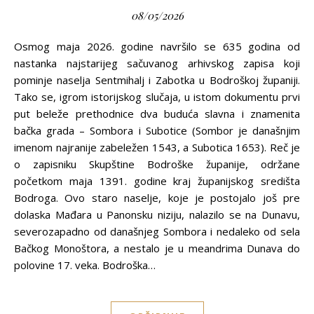
08/05/2026
Osmog maja 2026. godine navršilo se 635 godina od
nastanka najstarijeg sačuvanog arhivskog zapisa koji
pominje naselja Sentmihalj i Zabotka u Bodroškoj županiji.
Tako se, igrom istorijskog slučaja, u istom dokumentu prvi
put beleže prethodnice dva buduća slavna i znamenita
bačka grada – Sombora i Subotice (Sombor je današnjim
imenom najranije zabeležen 1543, a Subotica 1653). Reč je
o zapisniku Skupštine Bodroške županije, održane
početkom maja 1391. godine kraj županijskog središta
Bodroga. Ovo staro naselje, koje je postojalo još pre
dolaska Mađara u Panonsku niziju, nalazilo se na Dunavu,
severozapadno od današnjeg Sombora i nedaleko od sela
Bačkog Monoštora, a nestalo je u meandrima Dunava do
polovine 17. veka. Bodroška…