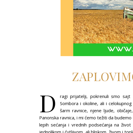
ZAPLOVIM
D
ragi prijatelji, pokrenuli smo sa
Sombora i okoline, ali i celokupno
šarm ravnice, njene ljude, običaje,
Panonska ravnica, i mi ćemo težiti da budemo zo
lepih sećanja i vrednih podsećanja na živo
jednolikom i ćutljivom, ali bliskom, živom i to