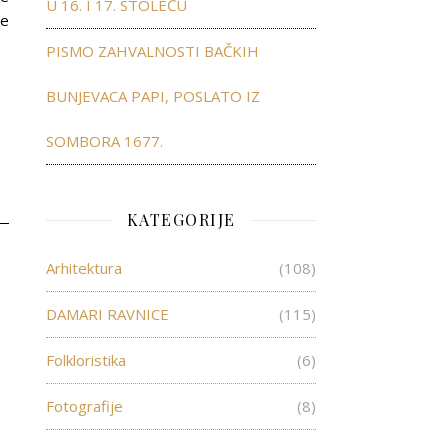
U 16. I 17. STOLEĆU
še
PISMO ZAHVALNOSTI BAČKIH
BUNJEVACA PAPI, POSLATO IZ
SOMBORA 1677.
KATEGORIJE
Arhitektura
(108)
DAMARI RAVNICE
(115)
Folkloristika
(6)
Fotografije
(8)