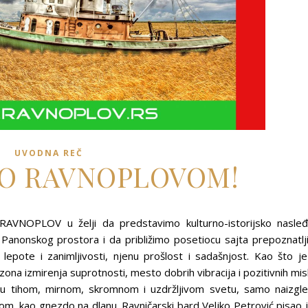
UVODNA REČ
O RAVNOPLOVOM!
jt RAVNOPLOV u želji da predstavimo kulturno-istorijsko nasle
g Panonskog prostora i da približimo posetiocu sajta prepoznatlj
 lepote i zanimljivosti, njenu prošlost i sadašnjost. Kao što je
na izmirenja suprotnosti, mesto dobrih vibracija i pozitivnih misl
t u tihom, mirnom, skromnom i uzdržljivom svetu, samo naizgl
plom, kao gnezdo na dlanu. Ravničarski bard Veljko Petrović pisao 