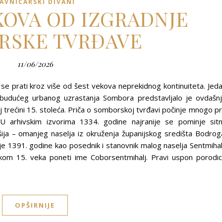
AVNIČARSKI DIVANI
EKOVA OD IZGRADNJE
RSKE TVRĐAVE
11/06/2026
se prati kroz više od šest vekova neprekidnog kontinuiteta. Jed
ova budućeg urbanog uzrastanja Sombora predstavljalo je ovdašn
j trećini 15. stoleća. Priča o somborskoj tvrđavi počinje mnogo p
U arhivskim izvorima 1334. godine najranije se pominje sit
ošija – omanjeg naselja iz okruženja županijskog središta Bodrog
je 1391. godine kao posednik i stanovnik malog naselja Sentmihal
kom 15. veka poneti ime Coborsentmihalj. Pravi uspon porodi
OPŠIRNIJE