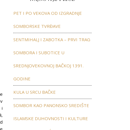
PET I PO VEKOVA OD IZGRADNJE
SOMBORSKE TVRĐAVE
SENTMIHALJ I ZABOTKA – PRVI TRAG
SOMBORA I SUBOTICE U
SREDNJOVEKOVNOJ BAČKOJ 1391.
GODINE
KULA U SRCU BAČKE
đe
iv
SOMBOR KAO PANONSKO SREDIŠTE
 i
i,
ISLAMSKE DUHOVNOSTI I KULTURE
ed
je