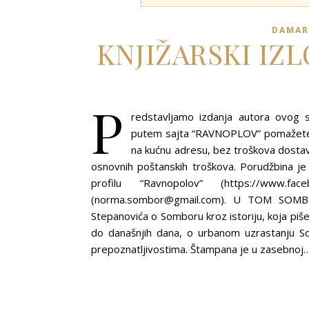
DAMAR
KNJIŽARSKI IZ
P
redstavljamo izdanja autora ovog s
putem sajta “RAVNOPLOV” pomažete r
na kućnu adresu, bez troškova dosta
osnovnih poštanskih troškova. Porudžbina 
profilu “Ravnopolov” (https://www.f
(norma.sombor@gmail.com). U TOM SOM
Stepanovića o Somboru kroz istoriju, koja piš
do današnjih dana, o urbanom uzrastanju Som
prepoznatljivostima. Štampana je u zasebnoj