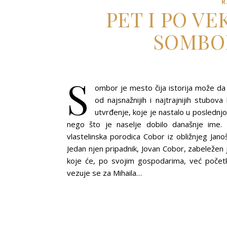
R
PET I PO V
SOMBO
S
ombor je mesto čija istorija može da 
od najsnažnijih i najtrajnijih stub
utvrđenje, koje je nastalo u poslednjo
nego što je naselje dobilo današnje ime. 
vlastelinska porodica Cobor iz obližnjeg Jan
Jedan njen pripadnik, Jovan Cobor, zabeležen 
koje će, po svojim gospodarima, već počet
vezuje se za Mihaila…