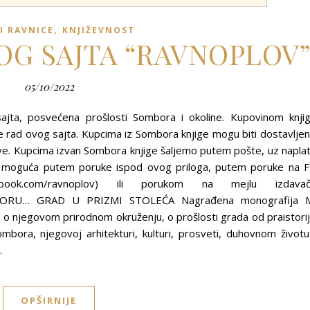
,
I RAVNICE
KNJIŽEVNOST
LOG SAJTA “RAVNOPLOV
05/10/2022
ajta, posvećena prošlosti Sombora i okoline. Kupovinom knji
ad ovog sajta. Kupcima iz Sombora knjige mogu biti dostavlje
ve. Kupcima izvan Sombora knjige šaljemo putem pošte, uz napla
je moguća putem poruke ispod ovog priloga, putem poruke na 
acebook.com/ravnoplov) ili porukom na mejlu izdava
BORU… GRAD U PRIZMI STOLEĆA Nagrađena monografija 
e o njegovom prirodnom okruženju, o prošlosti grada od praistori
bora, njegovoj arhitekturi, kulturi, prosveti, duhovnom životu
…
OPŠIRNIJE