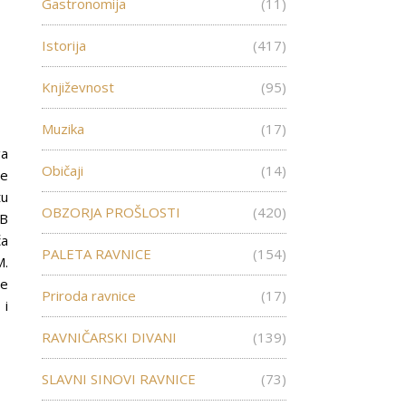
Gastronomija
(11)
Istorija
(417)
”
Književnost
(95)
Muzika
(17)
ga
Običaji
(14)
ne
tu
OBZORJA PROŠLOSTI
(420)
FB
ča
PALETA RAVNICE
(154)
M.
je
Priroda ravnice
(17)
 i
RAVNIČARSKI DIVANI
(139)
SLAVNI SINOVI RAVNICE
(73)