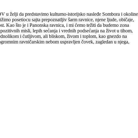
V u želji da predstavimo kulturno-istorijsko nasleđe Sombora i okoline
ižimo posetiocu sajta prepoznatljiv šarm ravnice, njene ljude, običaje,
jost. Kao što je i Panonska ravnica, i mi ćemo težiti da budemo zona
 pozitivnih misli, lepih sećanja i vrednih podsećanja na život u tihom,
nolikom i ćutljivom, ali bliskom, živom i toplom, kao gnezdo na
d ogromnim ravničarskim nebom uspravljen čovek, zagledan u njega,