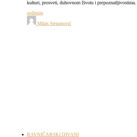
kulturi, prosveti, duhovnom životu i prepoznatljivostim
opširnije
Milan Stepanović
RAVNIČARSKI DIVANI