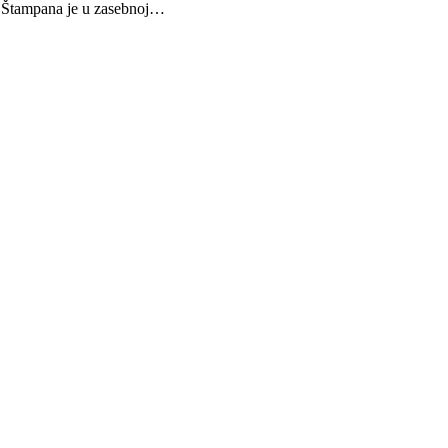
a. Štampana je u zasebnoj…