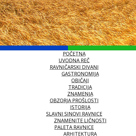
POČETNA
UVODNA REČ
RAVNIČARSKI DIVANI
GASTRONOMIJA
OBIČAJI
TRADICIJA
ZNAMENJA
OBZORJA PROŠLOSTI
ISTORIJA
SLAVNI SINOVI RAVNICE
ZNAMENITE LIČNOSTI
PALETA RAVNICE
ARHITEKTURA