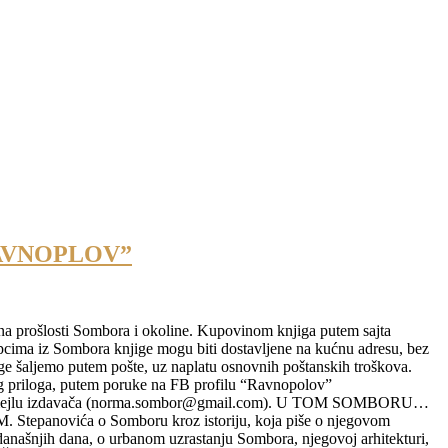
RAVNOPLOV”
ena prošlosti Sombora i okoline. Kupovinom knjiga putem sajta
a iz Sombora knjige mogu biti dostavljene na kućnu adresu, bez
e šaljemo putem pošte, uz naplatu osnovnih poštanskih troškova.
 priloga, putem poruke na FB profilu “Ravnopolov”
 na mejlu izdavača (norma.sombor@gmail.com). U TOM SOMBORU…
epanovića o Somboru kroz istoriju, koja piše o njegovom
 današnjih dana, o urbanom uzrastanju Sombora, njegovoj arhitekturi,