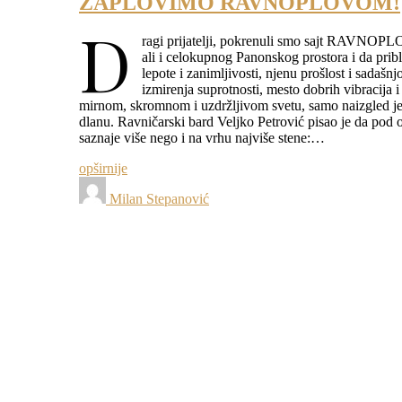
ZAPLOVIMO RAVNOPLOVOM!
D
ragi prijatelji, pokrenuli smo sajt RAVNOPLO
ali i celokupnog Panonskog prostora i da pribl
lepote i zanimljivosti, njenu prošlost i sadašn
izmirenja suprotnosti, mesto dobrih vibracija i
mirnom, skromnom i uzdržljivom svetu, samo naizgled jed
dlanu. Ravničarski bard Veljko Petrović pisao je da po
saznaje više nego i na vrhu najviše stene:…
opširnije
Milan Stepanović