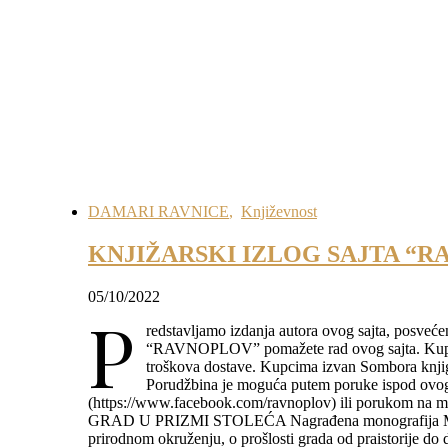
DAMARI RAVNICE
,
Književnost
KNJIŽARSKI IZLOG SAJTA “
05/10/2022
P
redstavljamo izdanja autora ovog sajta, posveć
“RAVNOPLOV” pomažete rad ovog sajta. Kupcim
troškova dostave. Kupcima izvan Sombora knjig
Porudžbina je moguća putem poruke ispod ovog
(https://www.facebook.com/ravnoplov) ili porukom
GRAD U PRIZMI STOLEĆA Nagrađena monografija M. St
prirodnom okruženju, o prošlosti grada od praistorije do