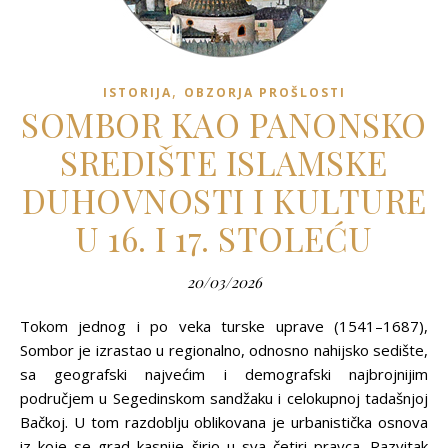
,
ISTORIJA
OBZORJA PROŠLOSTI
SOMBOR KAO PANONSKO
SREDIŠTE ISLAMSKE
DUHOVNOSTI I KULTURE
U 16. I 17. STOLEĆU
20/03/2026
Tokom jednog i po veka turske uprave (1541–1687),
Sombor je izrastao u regionalno, odnosno nahijsko sedište,
sa geografski najvećim i demografski najbrojnijim
područjem u Segedinskom sandžaku i celokupnoj tadašnjoj
Bačkoj. U tom razdoblju oblikovana je urbanistička osnova
iz koje se grad kasnije širio u sva četiri pravca. Razvitak