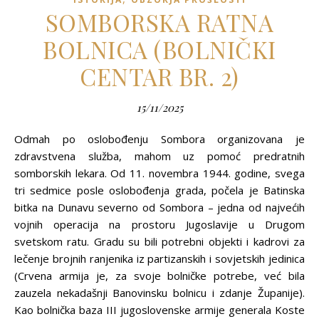
SOMBORSKA RATNA
BOLNICA (BOLNIČKI
CENTAR BR. 2)
15/11/2025
Odmah po oslobođenju Sombora organizovana je
zdravstvena služba, mahom uz pomoć predratnih
somborskih lekara. Od 11. novembra 1944. godine, svega
tri sedmice posle oslobođenja grada, počela je Batinska
bitka na Dunavu severno od Sombora – jedna od najvećih
vojnih operacija na prostoru Jugoslavije u Drugom
svetskom ratu. Gradu su bili potrebni objekti i kadrovi za
lečenje brojnih ranjenika iz partizanskih i sovjetskih jedinica
(Crvena armija je, za svoje bolničke potrebe, već bila
zauzela nekadašnji Banovinsku bolnicu i zdanje Županije).
Kao bolnička baza III jugoslovenske armije generala Koste