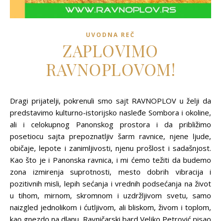
UVODNA REČ
ZAPLOVIMO
RAVNOPLOVOM!
Dragi prijatelji, pokrenuli smo sajt RAVNOPLOV u želji da
predstavimo kulturno-istorijsko nasleđe Sombora i okoline,
ali i celokupnog Panonskog prostora i da približimo
posetiocu sajta prepoznatljiv šarm ravnice, njene ljude,
običaje, lepote i zanimljivosti, njenu prošlost i sadašnjost.
Kao što je i Panonska ravnica, i mi ćemo težiti da budemo
zona izmirenja suprotnosti, mesto dobrih vibracija i
pozitivnih misli, lepih sećanja i vrednih podsećanja na život
u tihom, mirnom, skromnom i uzdržljivom svetu, samo
naizgled jednolikom i ćutljivom, ali bliskom, živom i toplom,
kao gnezdo na dlanu. Ravničarski bard Veljko Petrović pisao