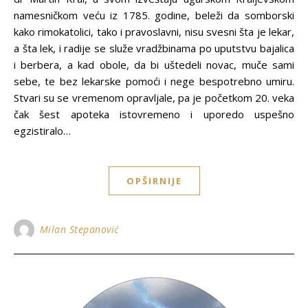
namesničkom veću iz 1785. godine, beleži da somborski
kako rimokatolici, tako i pravoslavni, nisu svesni šta je lekar,
a šta lek, i radije se služe vradžbinama po uputstvu bajalica
i berbera, a kad obole, da bi uštedeli novac, muče sami
sebe, te bez lekarske pomoći i nege bespotrebno umiru.
Stvari su se vremenom opravljale, pa je početkom 20. veka
čak šest apoteka istovremeno i uporedo uspešno
egzistiralo…
OPŠIRNIJE
Milan Stepanović