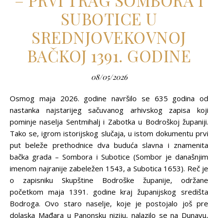
– PRVI TRAG SOMBORA I
SUBOTICE U
SREDNJOVEKOVNOJ
BAČKOJ 1391. GODINE
08/05/2026
Osmog maja 2026. godine navršilo se 635 godina od
nastanka najstarijeg sačuvanog arhivskog zapisa koji
pominje naselja Sentmihalj i Zabotka u Bodroškoj županiji.
Tako se, igrom istorijskog slučaja, u istom dokumentu prvi
put beleže prethodnice dva buduća slavna i znamenita
bačka grada – Sombora i Subotice (Sombor je današnjim
imenom najranije zabeležen 1543, a Subotica 1653). Reč je
o zapisniku Skupštine Bodroške županije, održane
početkom maja 1391. godine kraj županijskog središta
Bodroga. Ovo staro naselje, koje je postojalo još pre
dolaska Mađara u Panonsku niziju, nalazilo se na Dunavu,