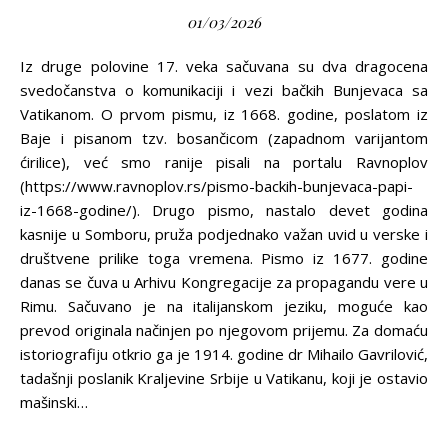
01/03/2026
Iz druge polovine 17. veka sačuvana su dva dragocena
svedočanstva o komunikaciji i vezi bačkih Bunjevaca sa
Vatikanom. O prvom pismu, iz 1668. godine, poslatom iz
Baje i pisanom tzv. bosančicom (zapadnom varijantom
ćirilice), već smo ranije pisali na portalu Ravnoplov
(https://www.ravnoplov.rs/pismo-backih-bunjevaca-papi-
iz-1668-godine/). Drugo pismo, nastalo devet godina
kasnije u Somboru, pruža podjednako važan uvid u verske i
društvene prilike toga vremena. Pismo iz 1677. godine
danas se čuva u Arhivu Kongregacije za propagandu vere u
Rimu. Sačuvano je na italijanskom jeziku, moguće kao
prevod originala načinjen po njegovom prijemu. Za domaću
istoriografiju otkrio ga je 1914. godine dr Mihailo Gavrilović,
tadašnji poslanik Kraljevine Srbije u Vatikanu, koji je ostavio
mašinski…