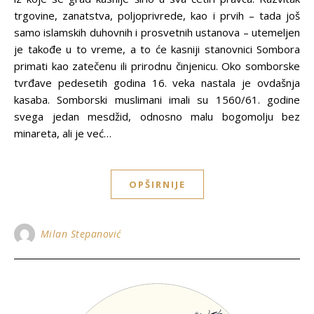
trgovine, zanatstva, polјoprivrede, kao i prvih – tada još
samo islamskih duhovnih i prosvetnih ustanova – utemelјen
je takođe u to vreme, a to će kasniji stanovnici Sombora
primati kao zatečenu ili prirodnu činjenicu. Oko somborske
tvrđave pedesetih godina 16. veka nastala je ovdašnja
kasaba. Somborski muslimani imali su 1560/61. godine
svega jedan mesdžid, odnosno malu bogomolјu bez
minareta, ali je već…
OPŠIRNIJE
Milan Stepanović