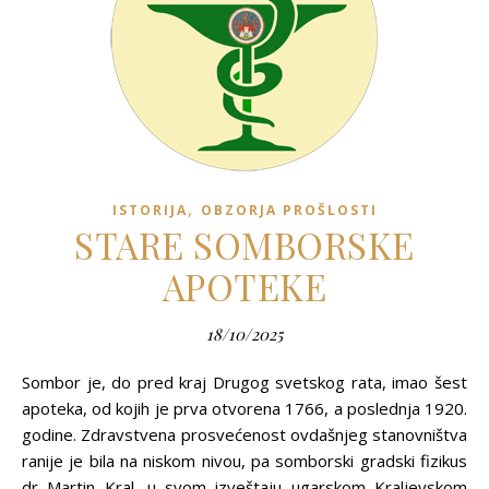
,
ISTORIJA
OBZORJA PROŠLOSTI
STARE SOMBORSKE
APOTEKE
18/10/2025
Sombor je, do pred kraj Drugog svetskog rata, imao šest
apoteka, od kojih je prva otvorena 1766, a poslednja 1920.
godine. Zdravstvena prosvećenost ovdašnjeg stanovništva
ranije je bila na niskom nivou, pa somborski gradski fizikus
dr Martin Kral, u svom izveštaju ugarskom Kraljevskom