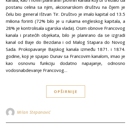
kanala, kao i novih planiranih plovnih kanala koji bi trebalo da
postanu celina sa njim, akcionarskom društvu na čijem je
čelu bio general Ištvan Tir. Društvo je imalo kapital od 13.5
miliona forinti (72% bilo je u rukama engleskog kapitala, a
28% je kontrolisala ugarska vlada). Osim obnove Francovog
kanala i pratećih objekata, bilo je planirano da se izgradi
kanal od Baje do Bezdana i od Malog Stapara do Novog
Sada. Prokopavanje Bajskog kanala između 1871. i 1874.
godine, koji je spajao Dunav sa Francovim kanalom, imao je
kao osnovnu funkciju dodatno napajanje, odnosno
vodosnabdevanje Francovog…
OPŠIRNIJE
Milan Stepanović