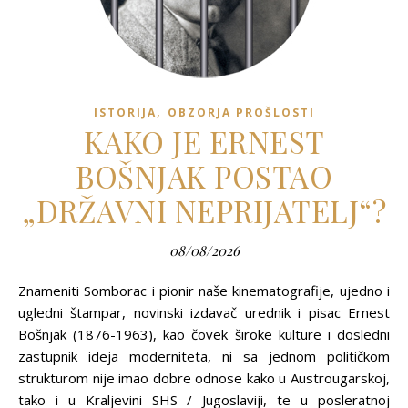
,
ISTORIJA
OBZORJA PROŠLOSTI
KAKO JE ERNEST
BOŠNJAK POSTAO
„DRŽAVNI NEPRIJATELJ“?
08/08/2026
Znameniti Somborac i pionir naše kinematografije, ujedno i
ugledni štampar, novinski izdavač urednik i pisac Ernest
Bošnjak (1876-1963), kao čovek široke kulture i dosledni
zastupnik ideja moderniteta, ni sa jednom političkom
strukturom nije imao dobre odnose kako u Austrougarskoj,
tako i u Kraljevini SHS / Jugoslaviji, te u posleratnoj