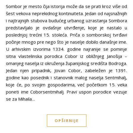
Sombor je mesto čija istorija može da se prati kroz više od
šest vekova neprekidnog kontinuiteta. Jedan od najsnažnijih
i najtrajnijih stubova budućeg urbanog uzrastanja Sombora
predstavljalo je ovdašnje utvrđenje, koje je nastalo u
poslednjoj trećini 15. stoleća. Priča o somborskoj tvrđavi
počinje mnogo pre nego što je naselje dobilo današnje ime.
U arhivskim izvorima 1334. godine najranije se pominje
sitna vlastelinska porodica Cobor iz obližnjeg Janošija –
omanjeg naselja iz okruženja županijskog središta Bodroga.
Jedan njen pripadnik, Jovan Cobor, zabeležen je 1391.
godine kao posednik i stanovnik malog naselja Sentmihalj,
koje će, po svojim gospodarima, već početkom 15. veka
poneti ime Coborsentmihalj. Pravi uspon porodice vezuje
se za Mihaila…
OPŠIRNIJE