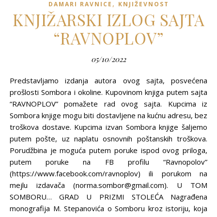
,
DAMARI RAVNICE
KNJIŽEVNOST
KNJIŽARSKI IZLOG SAJTA
“RAVNOPLOV”
05/10/2022
Predstavljamo izdanja autora ovog sajta, posvećena
prošlosti Sombora i okoline. Kupovinom knjiga putem sajta
“RAVNOPLOV” pomažete rad ovog sajta. Kupcima iz
Sombora knjige mogu biti dostavljene na kućnu adresu, bez
troškova dostave. Kupcima izvan Sombora knjige šaljemo
putem pošte, uz naplatu osnovnih poštanskih troškova.
Porudžbina je moguća putem poruke ispod ovog priloga,
putem poruke na FB profilu “Ravnopolov”
(https://www.facebook.com/ravnoplov) ili porukom na
mejlu izdavača (norma.sombor@gmail.com). U TOM
SOMBORU… GRAD U PRIZMI STOLEĆA Nagrađena
monografija M. Stepanovića o Somboru kroz istoriju, koja