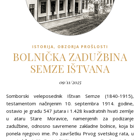
,
ISTORIJA
OBZORJA PROŠLOSTI
BOLNIČKA ZADUŽBINA
SEMZE IŠTVANA
09/11/2025
Somborski veleposednik Ištvan Semze (1840-1915),
testamentom načinjenim 10. septembra 1914. godine,
ostavio je gradu 547 jutara i 1.428 kvadratnih hvati zemlje
u ataru Stare Moravice, namenjenih za podizanje
zadužbine, odnosno savremene zakladne bolnice, koja bi
ponela njegovo ime. Po završetku Prvog svetskog rata, u