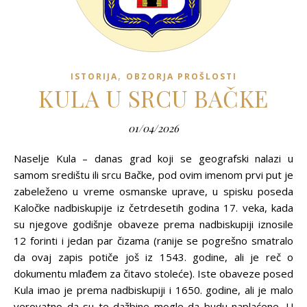
,
ISTORIJA
OBZORJA PROŠLOSTI
KULA U SRCU BAČKE
01/04/2026
Naselje Kula – danas grad koji se geografski nalazi u
samom središtu ili srcu Bačke, pod ovim imenom prvi put je
zabeleženo u vreme osmanske uprave, u spisku poseda
Kaločke nadbiskupije iz četrdesetih godina 17. veka, kada
su njegove godišnje obaveze prema nadbiskupiji iznosile
12 forinti i jedan par čizama (ranije se pogrešno smatralo
da ovaj zapis potiče još iz 1543. godine, ali je reč o
dokumentu mlađem za čitavo stoleće). Iste obaveze posed
Kula imao je prema nadbiskupiji i 1650. godine, ali je malo
verovatno da su te dažbine mogle da budu naplaćene. U