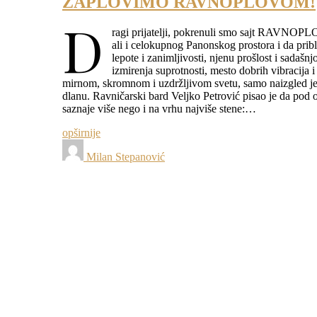
ZAPLOVIMO RAVNOPLOVOM!
D
ragi prijatelji, pokrenuli smo sajt RAVNOPLO
ali i celokupnog Panonskog prostora i da pribl
lepote i zanimljivosti, njenu prošlost i sadašn
izmirenja suprotnosti, mesto dobrih vibracija i
mirnom, skromnom i uzdržljivom svetu, samo naizgled jed
dlanu. Ravničarski bard Veljko Petrović pisao je da po
saznaje više nego i na vrhu najviše stene:…
opširnije
Milan Stepanović