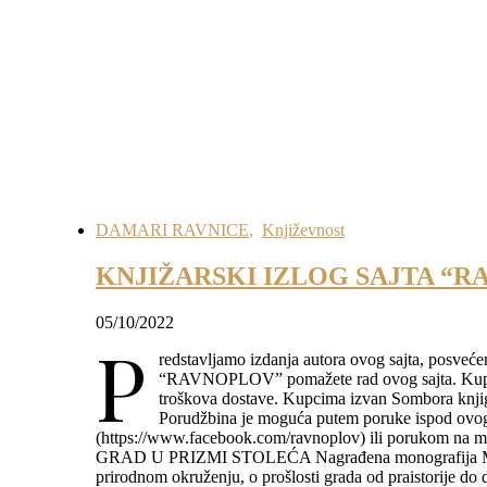
DAMARI RAVNICE
,
Književnost
KNJIŽARSKI IZLOG SAJTA “
05/10/2022
P
redstavljamo izdanja autora ovog sajta, posveć
“RAVNOPLOV” pomažete rad ovog sajta. Kupcim
troškova dostave. Kupcima izvan Sombora knjig
Porudžbina je moguća putem poruke ispod ovog
(https://www.facebook.com/ravnoplov) ili porukom
GRAD U PRIZMI STOLEĆA Nagrađena monografija M. St
prirodnom okruženju, o prošlosti grada od praistorije do