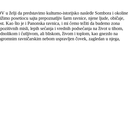
V u želji da predstavimo kulturno-istorijsko nasleđe Sombora i okoline
ižimo posetiocu sajta prepoznatljiv šarm ravnice, njene ljude, običaje,
jost. Kao što je i Panonska ravnica, i mi ćemo težiti da budemo zona
 pozitivnih misli, lepih sećanja i vrednih podsećanja na život u tihom,
nolikom i ćutljivom, ali bliskom, živom i toplom, kao gnezdo na
d ogromnim ravničarskim nebom uspravljen čovek, zagledan u njega,