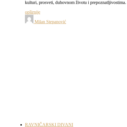
kulturi, prosveti, duhovnom životu i prepoznatljivostim
opširnije
Milan Stepanović
RAVNIČARSKI DIVANI