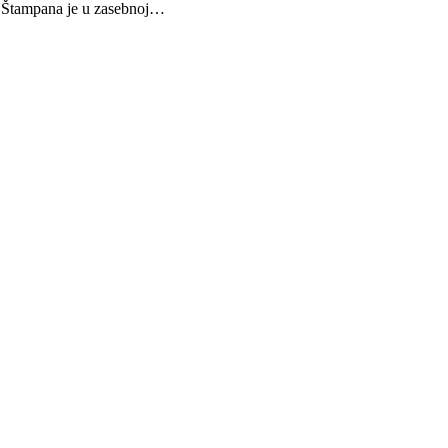
a. Štampana je u zasebnoj…