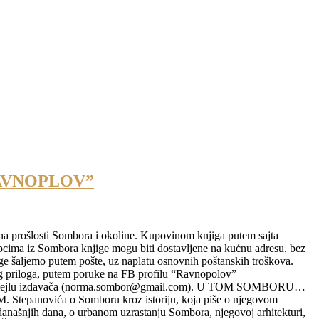
RAVNOPLOV”
ena prošlosti Sombora i okoline. Kupovinom knjiga putem sajta
a iz Sombora knjige mogu biti dostavljene na kućnu adresu, bez
e šaljemo putem pošte, uz naplatu osnovnih poštanskih troškova.
 priloga, putem poruke na FB profilu “Ravnopolov”
 na mejlu izdavača (norma.sombor@gmail.com). U TOM SOMBORU…
epanovića o Somboru kroz istoriju, koja piše o njegovom
 današnjih dana, o urbanom uzrastanju Sombora, njegovoj arhitekturi,