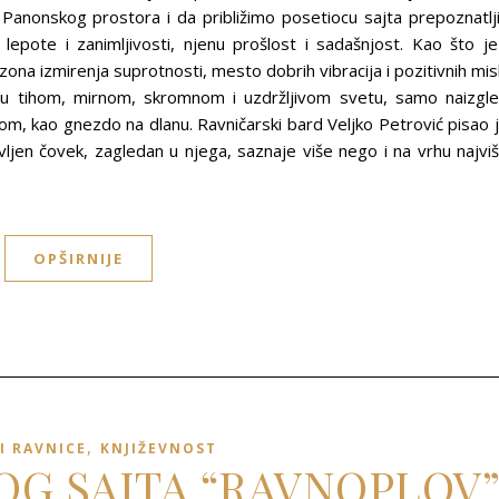
g Panonskog prostora i da približimo posetiocu sajta prepoznatlj
 lepote i zanimljivosti, njenu prošlost i sadašnjost. Kao što je
na izmirenja suprotnosti, mesto dobrih vibracija i pozitivnih misl
t u tihom, mirnom, skromnom i uzdržljivom svetu, samo naizgl
plom, kao gnezdo na dlanu. Ravničarski bard Veljko Petrović pisao 
en čovek, zagledan u njega, saznaje više nego i na vrhu najvi
OPŠIRNIJE
,
I RAVNICE
KNJIŽEVNOST
LOG SAJTA “RAVNOPLOV