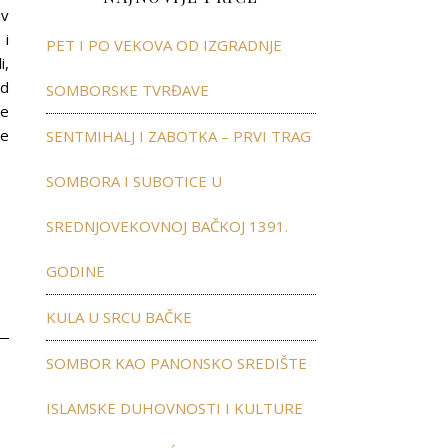
iv
 i
PET I PO VEKOVA OD IZGRADNJE
i,
ed
SOMBORSKE TVRĐAVE
je
še
SENTMIHALJ I ZABOTKA – PRVI TRAG
SOMBORA I SUBOTICE U
SREDNJOVEKOVNOJ BAČKOJ 1391.
GODINE
KULA U SRCU BAČKE
SOMBOR KAO PANONSKO SREDIŠTE
ISLAMSKE DUHOVNOSTI I KULTURE
”