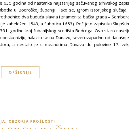
e 635 godina od nastanka najstarijeg sačuvanog arhivskog zapi
abotka u Bodroškoj županiji. Tako se, igrom istorijskog slučaja,
rethodnice dva buduća slavna i znamenita bačka grada – Sombora
je zabeležen 1543, a Subotica 1653). Reč je o zapisniku Skupšti
91. godine kraj županijskog središta Bodroga. Ovo staro naselj
anonsku niziju, nalazilo se na Dunavu, severozapadno od današnj
ora, a nestalo je u meandrima Dunava do polovine 17. vek
OPŠIRNIJE
,
IJA
OBZORJA PROŠLOSTI