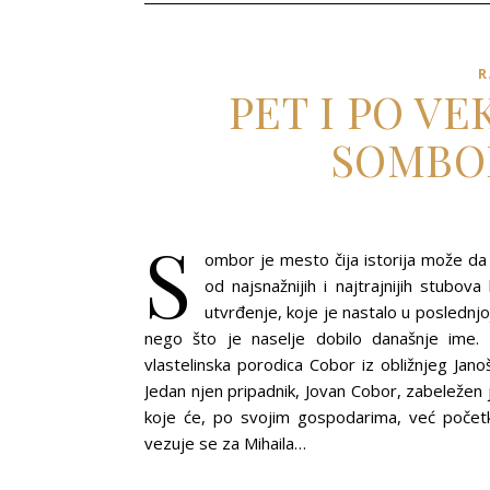
R
PET I PO V
SOMBO
S
ombor je mesto čija istorija može da 
od najsnažnijih i najtrajnijih stub
utvrđenje, koje je nastalo u poslednjo
nego što je naselje dobilo današnje ime. 
vlastelinska porodica Cobor iz obližnjeg Jan
Jedan njen pripadnik, Jovan Cobor, zabeležen 
koje će, po svojim gospodarima, već počet
vezuje se za Mihaila…