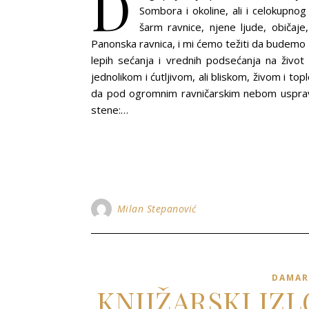
D
Sombora i okoline, ali i celokupno
šarm ravnice, njene ljude, običaje,
Panonska ravnica, i mi ćemo težiti da budemo zo
lepih sećanja i vrednih podsećanja na živo
jednolikom i ćutljivom, ali bliskom, živom i to
da pod ogromnim ravničarskim nebom uspravlj
stene:…
Milan Stepanović
DAMAR
KNJIŽARSKI IZ