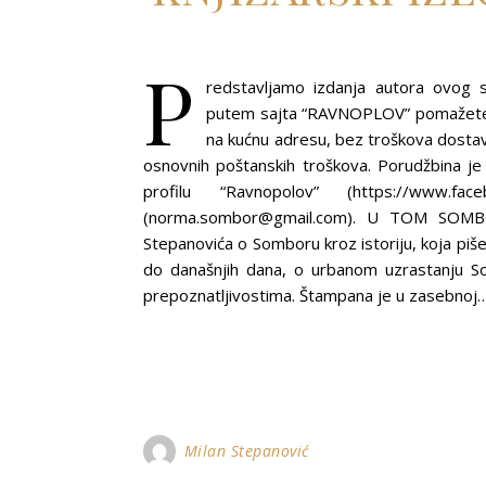
P
redstavljamo izdanja autora ovog s
putem sajta “RAVNOPLOV” pomažete r
na kućnu adresu, bez troškova dosta
osnovnih poštanskih troškova. Porudžbina 
profilu “Ravnopolov” (https://www.f
(norma.sombor@gmail.com). U TOM SOM
Stepanovića o Somboru kroz istoriju, koja piš
do današnjih dana, o urbanom uzrastanju Som
prepoznatljivostima. Štampana je u zasebnoj
Milan Stepanović