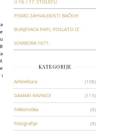
U 16. I 17. STOLEĆU
PISMO ZAHVALNOSTI BAČKIH
ga
BUNJEVACA PAPI, POSLATO IZ
ne
tu
SOMBORA 1677.
FB
ča
M.
KATEGORIJE
je
 i
Arhitektura
(108)
DAMARI RAVNICE
(115)
Folkloristika
(6)
Fotografije
(8)