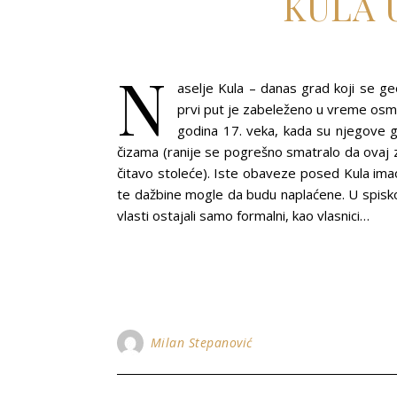
KULA 
N
aselje Kula – danas grad koji se g
prvi put je zabeleženo u vreme osm
godina 17. veka, kada su njegove go
čizama (ranije se pogrešno smatralo da ovaj 
čitavo stoleće). Iste obaveze posed Kula imao
te dažbine mogle da budu naplaćene. U spisk
vlasti ostajali samo formalni, kao vlasnici…
Milan Stepanović