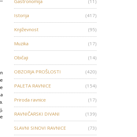
Gastronomija
(11)
Istorija
(417)
Književnost
(95)
Muzika
(17)
Običaji
(14)
OBZORJA PROŠLOSTI
(420)
an
je
PALETA RAVNICE
(154)
re
na
Priroda ravnice
(17)
a.
j,
RAVNIČARSKI DIVANI
(139)
ce
SLAVNI SINOVI RAVNICE
(73)