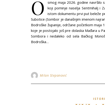
O
smog maja 2026. godine navršilo s
koji pominje naselja Sentmihalj i Z
istom dokumentu prvi put beleže p
Subotice (Sombor je današnjim imenom najrani
Bodroške županije, održane početkom maja 13
koje je postojalo još pre dolaska Mađara u P
Sombora i nedaleko od sela Bačkog Monošt
Bodroška…
Milan Stepanović
ISTOR