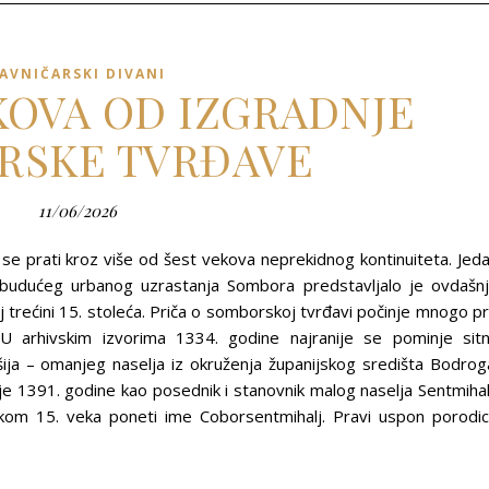
AVNIČARSKI DIVANI
EKOVA OD IZGRADNJE
RSKE TVRĐAVE
11/06/2026
se prati kroz više od šest vekova neprekidnog kontinuiteta. Jed
ova budućeg urbanog uzrastanja Sombora predstavljalo je ovdašn
j trećini 15. stoleća. Priča o somborskoj tvrđavi počinje mnogo p
U arhivskim izvorima 1334. godine najranije se pominje sit
ošija – omanjeg naselja iz okruženja županijskog središta Bodrog
je 1391. godine kao posednik i stanovnik malog naselja Sentmihal
kom 15. veka poneti ime Coborsentmihalj. Pravi uspon porodi