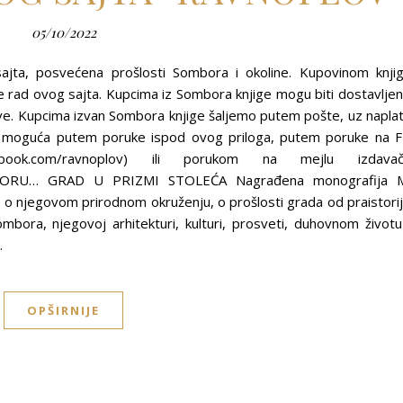
05/10/2022
ajta, posvećena prošlosti Sombora i okoline. Kupovinom knji
ad ovog sajta. Kupcima iz Sombora knjige mogu biti dostavlje
ve. Kupcima izvan Sombora knjige šaljemo putem pošte, uz napla
je moguća putem poruke ispod ovog priloga, putem poruke na 
acebook.com/ravnoplov) ili porukom na mejlu izdava
BORU… GRAD U PRIZMI STOLEĆA Nagrađena monografija 
e o njegovom prirodnom okruženju, o prošlosti grada od praistori
bora, njegovoj arhitekturi, kulturi, prosveti, duhovnom životu
…
OPŠIRNIJE