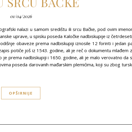
U SRCU BAČKE
01/04/2026
eografski nalazi u samom središtu ili srcu Bačke, pod ovim imen
anske uprave, u spisku poseda Kaločke nadbiskupije iz četrdeset
dišnje obaveze prema nadbiskupiji iznosile 12 forinti i jedan p
zapis potiče još iz 1543. godine, ali je reč o dokumentu mlađem 
 je prema nadbiskupiji i 1650. godine, ali je malo verovatno da 
ovima poseda darovanih mađarskim plemićima, koji su zbog turs
OPŠIRNIJE