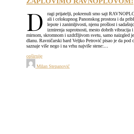
ZAPLOVIMO RAVNOPLOVOM!
D
ragi prijatelji, pokrenuli smo sajt RAVNOPLO
ali i celokupnog Panonskog prostora i da pribl
lepote i zanimljivosti, njenu prošlost i sadašn
izmirenja suprotnosti, mesto dobrih vibracija i
mirnom, skromnom i uzdržljivom svetu, samo naizgled jed
dlanu. Ravničarski bard Veljko Petrović pisao je da po
saznaje više nego i na vrhu najviše stene:…
opširnije
Milan Stepanović