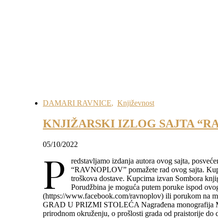
DAMARI RAVNICE
,
Književnost
KNJIŽARSKI IZLOG SAJTA “
05/10/2022
P
redstavljamo izdanja autora ovog sajta, posveć
“RAVNOPLOV” pomažete rad ovog sajta. Kupcim
troškova dostave. Kupcima izvan Sombora knjig
Porudžbina je moguća putem poruke ispod ovog
(https://www.facebook.com/ravnoplov) ili porukom
GRAD U PRIZMI STOLEĆA Nagrađena monografija M. St
prirodnom okruženju, o prošlosti grada od praistorije do