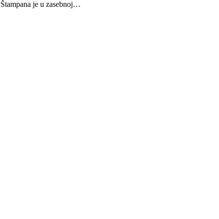
a. Štampana je u zasebnoj…