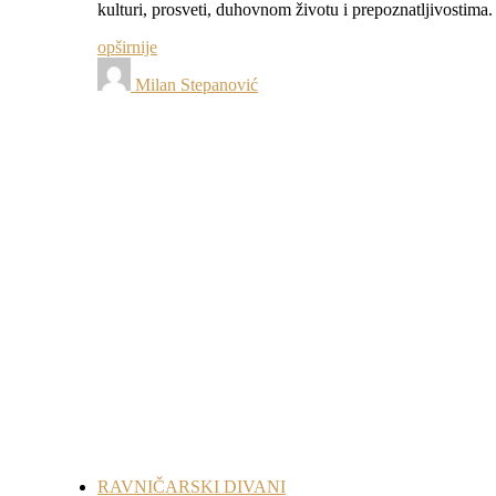
kulturi, prosveti, duhovnom životu i prepoznatljivostim
opširnije
Milan Stepanović
RAVNIČARSKI DIVANI