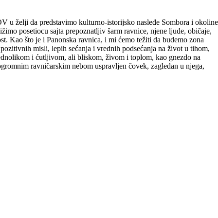
V u želji da predstavimo kulturno-istorijsko nasleđe Sombora i okoline
ižimo posetiocu sajta prepoznatljiv šarm ravnice, njene ljude, običaje,
jost. Kao što je i Panonska ravnica, i mi ćemo težiti da budemo zona
 pozitivnih misli, lepih sećanja i vrednih podsećanja na život u tihom,
nolikom i ćutljivom, ali bliskom, živom i toplom, kao gnezdo na
d ogromnim ravničarskim nebom uspravljen čovek, zagledan u njega,