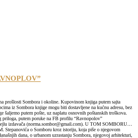
RAVNOPLOV”
ena prošlosti Sombora i okoline. Kupovinom knjiga putem sajta
a iz Sombora knjige mogu biti dostavljene na kućnu adresu, bez
e šaljemo putem pošte, uz naplatu osnovnih poštanskih troškova.
 priloga, putem poruke na FB profilu “Ravnopolov”
 na mejlu izdavača (norma.sombor@gmail.com). U TOM SOMBORU…
epanovića o Somboru kroz istoriju, koja piše o njegovom
 današnjih dana, o urbanom uzrastanju Sombora, njegovoj arhitekturi,