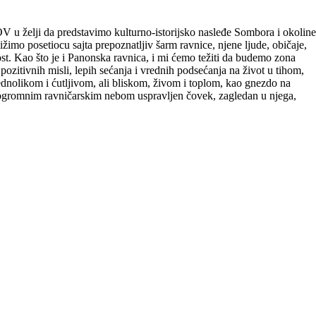
V u želji da predstavimo kulturno-istorijsko nasleđe Sombora i okoline
ižimo posetiocu sajta prepoznatljiv šarm ravnice, njene ljude, običaje,
jost. Kao što je i Panonska ravnica, i mi ćemo težiti da budemo zona
 pozitivnih misli, lepih sećanja i vrednih podsećanja na život u tihom,
nolikom i ćutljivom, ali bliskom, živom i toplom, kao gnezdo na
d ogromnim ravničarskim nebom uspravljen čovek, zagledan u njega,