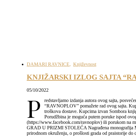
DAMARI RAVNICE
,
Književnost
KNJIŽARSKI IZLOG SAJTA “
05/10/2022
P
redstavljamo izdanja autora ovog sajta, posveć
“RAVNOPLOV” pomažete rad ovog sajta. Kupcim
troškova dostave. Kupcima izvan Sombora knjig
Porudžbina je moguća putem poruke ispod ovog
(https://www.facebook.com/ravnoplov) ili porukom
GRAD U PRIZMI STOLEĆA Nagrađena monografija M. St
prirodnom okruženju, o prošlosti grada od praistorije do