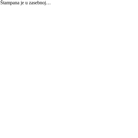
a. Štampana je u zasebnoj…