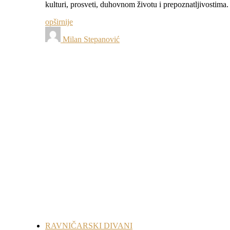
kulturi, prosveti, duhovnom životu i prepoznatljivostim
opširnije
Milan Stepanović
RAVNIČARSKI DIVANI