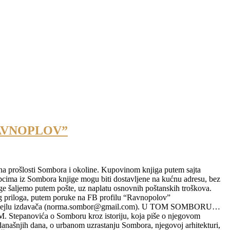
RAVNOPLOV”
ena prošlosti Sombora i okoline. Kupovinom knjiga putem sajta
a iz Sombora knjige mogu biti dostavljene na kućnu adresu, bez
e šaljemo putem pošte, uz naplatu osnovnih poštanskih troškova.
 priloga, putem poruke na FB profilu “Ravnopolov”
 na mejlu izdavača (norma.sombor@gmail.com). U TOM SOMBORU…
epanovića o Somboru kroz istoriju, koja piše o njegovom
 današnjih dana, o urbanom uzrastanju Sombora, njegovoj arhitekturi,