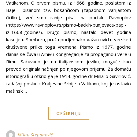
Vatikanom. O prvom pismu, iz 1668. godine, poslatom iz
Baje i pisanom tzv. bosančicom (zapadnom varijantom
ćirilice), već smo ranije pisali na portalu Ravnoplov
(https://www.ravnoplov.rs/pismo-backih-bunjevaca-papi-
iz-1668-godine/). Drugo pismo, nastalo devet godina
kasnije u Somboru, pruža podjednako važan uvid u verske i
društvene prilike toga vremena. Pismo iz 1677. godine
danas se čuva u Arhivu Kongregacije za propagandu vere u
Rimu. Sačuvano je na italijanskom jeziku, moguće kao
prevod originala načinjen po njegovom prijemu. Za domaću
istoriografiju otkrio ga je 1914. godine dr Mihailo Gavrilović,
tadašnji poslanik Kraljevine Srbije u Vatikanu, koji je ostavio
mašinski…
OPŠIRNIJE
Milan Stepanović