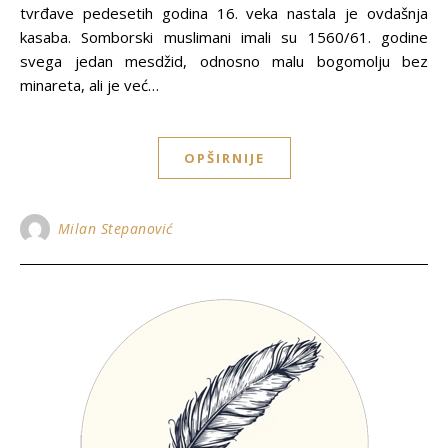
tvrđave pedesetih godina 16. veka nastala je ovdašnja
kasaba. Somborski muslimani imali su 1560/61. godine
svega jedan mesdžid, odnosno malu bogomolјu bez
minareta, ali je već…
OPŠIRNIJE
Milan Stepanović