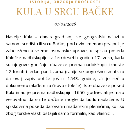
,
ISTORIJA
OBZORJA PROŠLOSTI
KULA U SRCU BAČKE
01/04/2026
Naselje Kula – danas grad koji se geografski nalazi u
samom središtu ili srcu Bačke, pod ovim imenom prvi put je
zabeleženo u vreme osmanske uprave, u spisku poseda
Kaločke nadbiskupije iz četrdesetih godina 17. veka, kada
su njegove godišnje obaveze prema nadbiskupiji iznosile
12 forinti i jedan par čizama (ranije se pogrešno smatralo
da ovaj zapis potiče još iz 1543. godine, ali je reč o
dokumentu mlađem za čitavo stoleće). Iste obaveze posed
Kula imao je prema nadbiskupiji i 1650. godine, ali je malo
verovatno da su te dažbine mogle da budu naplaćene. U
spiskovima poseda darovanih mađarskim plemićima, koji su
zbog turske vlasti ostajali samo formalni, kao vlasnici…