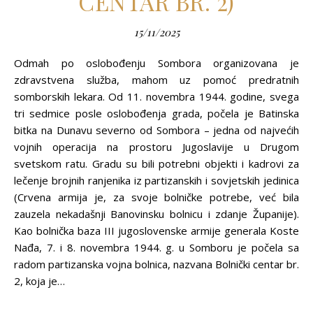
CENTAR BR. 2)
15/11/2025
Odmah po oslobođenju Sombora organizovana je
zdravstvena služba, mahom uz pomoć predratnih
somborskih lekara. Od 11. novembra 1944. godine, svega
tri sedmice posle oslobođenja grada, počela je Batinska
bitka na Dunavu severno od Sombora – jedna od najvećih
vojnih operacija na prostoru Jugoslavije u Drugom
svetskom ratu. Gradu su bili potrebni objekti i kadrovi za
lečenje brojnih ranjenika iz partizanskih i sovjetskih jedinica
(Crvena armija je, za svoje bolničke potrebe, već bila
zauzela nekadašnji Banovinsku bolnicu i zdanje Županije).
Kao bolnička baza III jugoslovenske armije generala Koste
Nađa, 7. i 8. novembra 1944. g. u Somboru je počela sa
radom partizanska vojna bolnica, nazvana Bolnički centar br.
2, koja je…