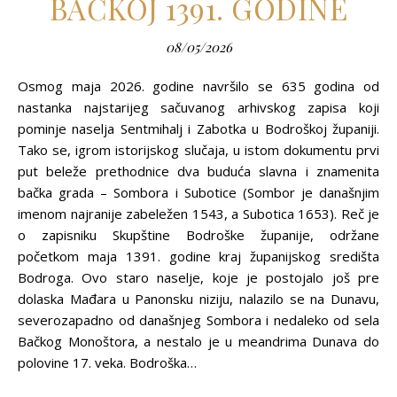
BAČKOJ 1391. GODINE
08/05/2026
Osmog maja 2026. godine navršilo se 635 godina od
nastanka najstarijeg sačuvanog arhivskog zapisa koji
pominje naselja Sentmihalj i Zabotka u Bodroškoj županiji.
Tako se, igrom istorijskog slučaja, u istom dokumentu prvi
put beleže prethodnice dva buduća slavna i znamenita
bačka grada – Sombora i Subotice (Sombor je današnjim
imenom najranije zabeležen 1543, a Subotica 1653). Reč je
o zapisniku Skupštine Bodroške županije, održane
početkom maja 1391. godine kraj županijskog središta
Bodroga. Ovo staro naselje, koje je postojalo još pre
dolaska Mađara u Panonsku niziju, nalazilo se na Dunavu,
severozapadno od današnjeg Sombora i nedaleko od sela
Bačkog Monoštora, a nestalo je u meandrima Dunava do
polovine 17. veka. Bodroška…