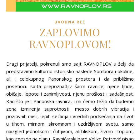
UVODNA REČ
ZAPLOVIMO
RAVNOPLOVOM!
Dragi prijatelji, pokrenuli smo sajt RAVNOPLOV u želji da
predstavimo kulturno-istorijsko nasleđe Sombora i okoline,
ali i celokupnog Panonskog prostora i da približimo
posetiocu sajta prepoznatljiv šarm ravnice, njene ljude,
običaje, lepote i zanimljivosti, njenu prošlost i sadašnjost.
Kao što je i Panonska ravnica, i mi ćemo težiti da budemo
zona izmirenja suprotnosti, mesto dobrih vibracija i
pozitivnih misli, lepih sećanja i vrednih podsećanja na život
u tihom, mirnom, skromnom i uzdržljivom svetu, samo
naizgled jednolikom i ćutljivom, ali bliskom, živom i toplom,
kao gnezdo na dlanu. Ravničarski bard Veljko Petrović pisao