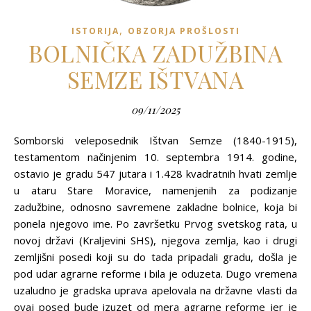
,
ISTORIJA
OBZORJA PROŠLOSTI
BOLNIČKA ZADUŽBINA
SEMZE IŠTVANA
09/11/2025
Somborski veleposednik Ištvan Semze (1840-1915),
testamentom načinjenim 10. septembra 1914. godine,
ostavio je gradu 547 jutara i 1.428 kvadratnih hvati zemlje
u ataru Stare Moravice, namenjenih za podizanje
zadužbine, odnosno savremene zakladne bolnice, koja bi
ponela njegovo ime. Po završetku Prvog svetskog rata, u
novoj državi (Kraljevini SHS), njegova zemlja, kao i drugi
zemljišni posedi koji su do tada pripadali gradu, došla je
pod udar agrarne reforme i bila je oduzeta. Dugo vremena
uzaludno je gradska uprava apelovala na državne vlasti da
ovaj posed bude izuzet od mera agrarne reforme jer je