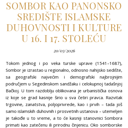
SOMBOR KAO PANONSKO
SREDIŠTE ISLAMSKE
DUHOVNOSTI I KULTURE
U 16. I 17. STOLEĆU
20/03/2026
Tokom jednog i po veka turske uprave (1541–1687),
Sombor je izrastao u regionalno, odnosno nahijsko sedište,
sa geografski najvećim i demografski najbrojnijim
područjem u Segedinskom sandžaku i celokupnoj tadašnjoj
Bačkoj. U tom razdoblju oblikovana je urbanistička osnova
iz koje se grad kasnije širio u sva četiri pravca. Razvitak
trgovine, zanatstva, polјoprivrede, kao i prvih – tada još
samo islamskih duhovnih i prosvetnih ustanova – utemelјen
je takođe u to vreme, a to će kasniji stanovnici Sombora
primati kao zatečenu ili prirodnu činjenicu. Oko somborske