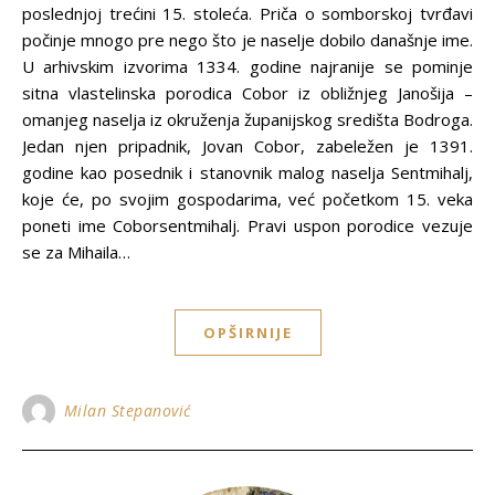
poslednjoj trećini 15. stoleća. Priča o somborskoj tvrđavi
počinje mnogo pre nego što je naselje dobilo današnje ime.
U arhivskim izvorima 1334. godine najranije se pominje
sitna vlastelinska porodica Cobor iz obližnjeg Janošija –
omanjeg naselja iz okruženja županijskog središta Bodroga.
Jedan njen pripadnik, Jovan Cobor, zabeležen je 1391.
godine kao posednik i stanovnik malog naselja Sentmihalj,
koje će, po svojim gospodarima, već početkom 15. veka
poneti ime Coborsentmihalj. Pravi uspon porodice vezuje
se za Mihaila…
OPŠIRNIJE
Milan Stepanović