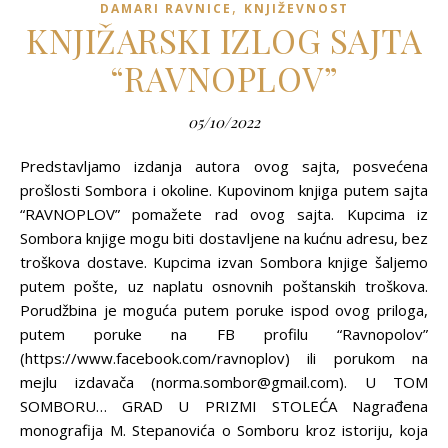
,
DAMARI RAVNICE
KNJIŽEVNOST
KNJIŽARSKI IZLOG SAJTA
“RAVNOPLOV”
05/10/2022
Predstavljamo izdanja autora ovog sajta, posvećena
prošlosti Sombora i okoline. Kupovinom knjiga putem sajta
“RAVNOPLOV” pomažete rad ovog sajta. Kupcima iz
Sombora knjige mogu biti dostavljene na kućnu adresu, bez
troškova dostave. Kupcima izvan Sombora knjige šaljemo
putem pošte, uz naplatu osnovnih poštanskih troškova.
Porudžbina je moguća putem poruke ispod ovog priloga,
putem poruke na FB profilu “Ravnopolov”
(https://www.facebook.com/ravnoplov) ili porukom na
mejlu izdavača (norma.sombor@gmail.com). U TOM
SOMBORU… GRAD U PRIZMI STOLEĆA Nagrađena
monografija M. Stepanovića o Somboru kroz istoriju, koja