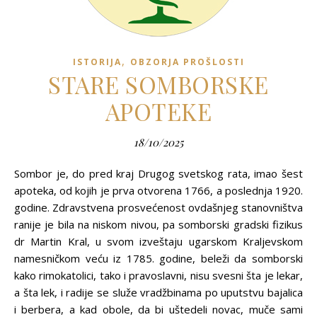
,
ISTORIJA
OBZORJA PROŠLOSTI
STARE SOMBORSKE
APOTEKE
18/10/2025
Sombor je, do pred kraj Drugog svetskog rata, imao šest
apoteka, od kojih je prva otvorena 1766, a poslednja 1920.
godine. Zdravstvena prosvećenost ovdašnjeg stanovništva
ranije je bila na niskom nivou, pa somborski gradski fizikus
dr Martin Kral, u svom izveštaju ugarskom Kraljevskom
namesničkom veću iz 1785. godine, beleži da somborski
kako rimokatolici, tako i pravoslavni, nisu svesni šta je lekar,
a šta lek, i radije se služe vradžbinama po uputstvu bajalica
i berbera, a kad obole, da bi uštedeli novac, muče sami