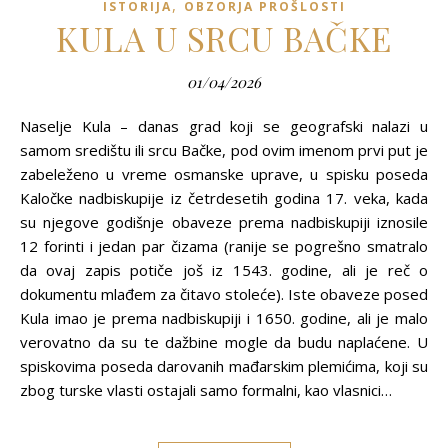
,
ISTORIJA
OBZORJA PROŠLOSTI
KULA U SRCU BAČKE
01/04/2026
Naselje Kula – danas grad koji se geografski nalazi u
samom središtu ili srcu Bačke, pod ovim imenom prvi put je
zabeleženo u vreme osmanske uprave, u spisku poseda
Kaločke nadbiskupije iz četrdesetih godina 17. veka, kada
su njegove godišnje obaveze prema nadbiskupiji iznosile
12 forinti i jedan par čizama (ranije se pogrešno smatralo
da ovaj zapis potiče još iz 1543. godine, ali je reč o
dokumentu mlađem za čitavo stoleće). Iste obaveze posed
Kula imao je prema nadbiskupiji i 1650. godine, ali je malo
verovatno da su te dažbine mogle da budu naplaćene. U
spiskovima poseda darovanih mađarskim plemićima, koji su
zbog turske vlasti ostajali samo formalni, kao vlasnici…