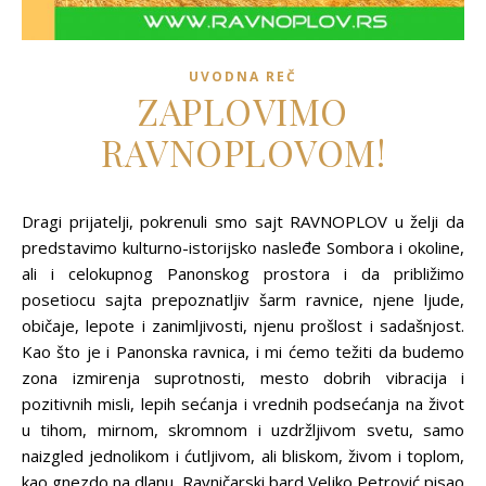
UVODNA REČ
ZAPLOVIMO
RAVNOPLOVOM!
Dragi prijatelji, pokrenuli smo sajt RAVNOPLOV u želji da
predstavimo kulturno-istorijsko nasleđe Sombora i okoline,
ali i celokupnog Panonskog prostora i da približimo
posetiocu sajta prepoznatljiv šarm ravnice, njene ljude,
običaje, lepote i zanimljivosti, njenu prošlost i sadašnjost.
Kao što je i Panonska ravnica, i mi ćemo težiti da budemo
zona izmirenja suprotnosti, mesto dobrih vibracija i
pozitivnih misli, lepih sećanja i vrednih podsećanja na život
u tihom, mirnom, skromnom i uzdržljivom svetu, samo
naizgled jednolikom i ćutljivom, ali bliskom, živom i toplom,
kao gnezdo na dlanu. Ravničarski bard Veljko Petrović pisao