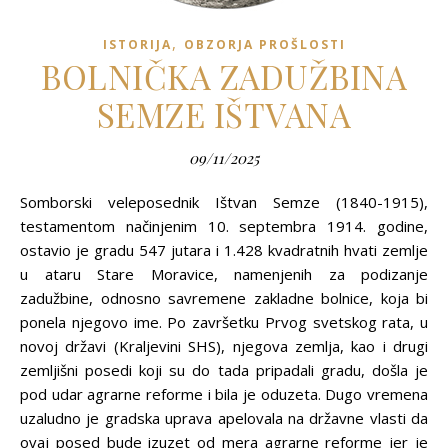
,
ISTORIJA
OBZORJA PROŠLOSTI
BOLNIČKA ZADUŽBINA
SEMZE IŠTVANA
09/11/2025
Somborski veleposednik Ištvan Semze (1840-1915),
testamentom načinjenim 10. septembra 1914. godine,
ostavio je gradu 547 jutara i 1.428 kvadratnih hvati zemlje
u ataru Stare Moravice, namenjenih za podizanje
zadužbine, odnosno savremene zakladne bolnice, koja bi
ponela njegovo ime. Po završetku Prvog svetskog rata, u
novoj državi (Kraljevini SHS), njegova zemlja, kao i drugi
zemljišni posedi koji su do tada pripadali gradu, došla je
pod udar agrarne reforme i bila je oduzeta. Dugo vremena
uzaludno je gradska uprava apelovala na državne vlasti da
ovaj posed bude izuzet od mera agrarne reforme jer je