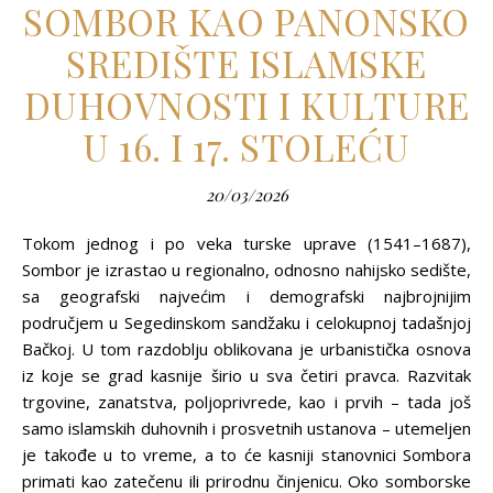
SOMBOR KAO PANONSKO
SREDIŠTE ISLAMSKE
DUHOVNOSTI I KULTURE
U 16. I 17. STOLEĆU
20/03/2026
Tokom jednog i po veka turske uprave (1541–1687),
Sombor je izrastao u regionalno, odnosno nahijsko sedište,
sa geografski najvećim i demografski najbrojnijim
područjem u Segedinskom sandžaku i celokupnoj tadašnjoj
Bačkoj. U tom razdoblju oblikovana je urbanistička osnova
iz koje se grad kasnije širio u sva četiri pravca. Razvitak
trgovine, zanatstva, polјoprivrede, kao i prvih – tada još
samo islamskih duhovnih i prosvetnih ustanova – utemelјen
je takođe u to vreme, a to će kasniji stanovnici Sombora
primati kao zatečenu ili prirodnu činjenicu. Oko somborske