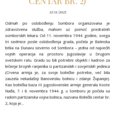
CENTAR BR. 2)
15/11/2025
Odmah po oslobođenju Sombora organizovana je
zdravstvena služba, mahom uz pomoć predratnih
somborskih lekara. Od 11. novembra 1944. godine, svega
tri sedmice posle oslobođenja grada, počela je Batinska
bitka na Dunavu severno od Sombora – jedna od najvećih
vojnih operacija na prostoru Jugoslavije u Drugom
svetskom ratu. Gradu su bili potrebni objekti i kadrovi za
lečenje brojnih ranjenika iz partizanskih i sovjetskih jedinica
(Crvena armija je, za svoje bolničke potrebe, već bila
zauzela nekadašnji Banovinsku bolnicu i zdanje Županije).
Kao bolnička baza III jugoslovenske armije generala Koste
Nađa, 7. i 8. novembra 1944. g. u Somboru je počela sa
radom partizanska vojna bolnica, nazvana Bolnički centar br.
2, koja je…