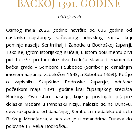
BAČKOJ 1391. GODINE
08/05/2026
Osmog maja 2026. godine navršilo se 635 godina od
nastanka najstarijeg sačuvanog arhivskog zapisa koji
pominje naselja Sentmihalj i Zabotka u Bodroškoj županiji.
Tako se, igrom istorijskog slučaja, u istom dokumentu prvi
put beleže prethodnice dva buduća slavna i znamenita
bačka grada – Sombora i Subotice (Sombor je današnjim
imenom najranije zabeležen 1543, a Subotica 1653). Reč je
o zapisniku Skupštine Bodroške županije, održane
početkom maja 1391. godine kraj županijskog središta
Bodroga. Ovo staro naselje, koje je postojalo još pre
dolaska Mađara u Panonsku niziju, nalazilo se na Dunavu,
severozapadno od današnjeg Sombora i nedaleko od sela
Bačkog Monoštora, a nestalo je u meandrima Dunava do
polovine 17. veka. Bodroška…