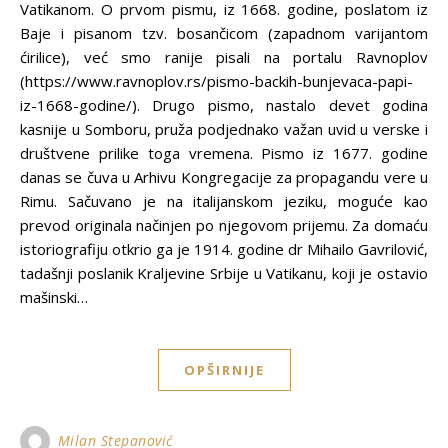
Vatikanom. O prvom pismu, iz 1668. godine, poslatom iz
Baje i pisanom tzv. bosančicom (zapadnom varijantom
ćirilice), već smo ranije pisali na portalu Ravnoplov
(https://www.ravnoplov.rs/pismo-backih-bunjevaca-papi-
iz-1668-godine/). Drugo pismo, nastalo devet godina
kasnije u Somboru, pruža podjednako važan uvid u verske i
društvene prilike toga vremena. Pismo iz 1677. godine
danas se čuva u Arhivu Kongregacije za propagandu vere u
Rimu. Sačuvano je na italijanskom jeziku, moguće kao
prevod originala načinjen po njegovom prijemu. Za domaću
istoriografiju otkrio ga je 1914. godine dr Mihailo Gavrilović,
tadašnji poslanik Kraljevine Srbije u Vatikanu, koji je ostavio
mašinski…
OPŠIRNIJE
Milan Stepanović