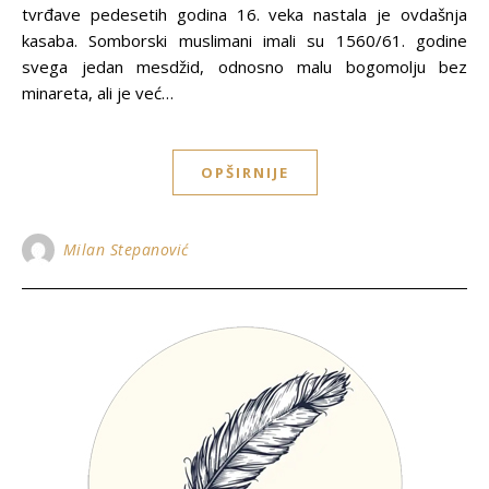
tvrđave pedesetih godina 16. veka nastala je ovdašnja
kasaba. Somborski muslimani imali su 1560/61. godine
svega jedan mesdžid, odnosno malu bogomolјu bez
minareta, ali je već…
OPŠIRNIJE
Milan Stepanović