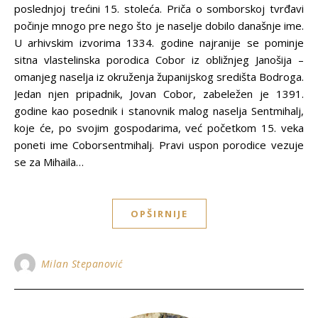
poslednjoj trećini 15. stoleća. Priča o somborskoj tvrđavi
počinje mnogo pre nego što je naselje dobilo današnje ime.
U arhivskim izvorima 1334. godine najranije se pominje
sitna vlastelinska porodica Cobor iz obližnjeg Janošija –
omanjeg naselja iz okruženja županijskog središta Bodroga.
Jedan njen pripadnik, Jovan Cobor, zabeležen je 1391.
godine kao posednik i stanovnik malog naselja Sentmihalj,
koje će, po svojim gospodarima, već početkom 15. veka
poneti ime Coborsentmihalj. Pravi uspon porodice vezuje
se za Mihaila…
OPŠIRNIJE
Milan Stepanović