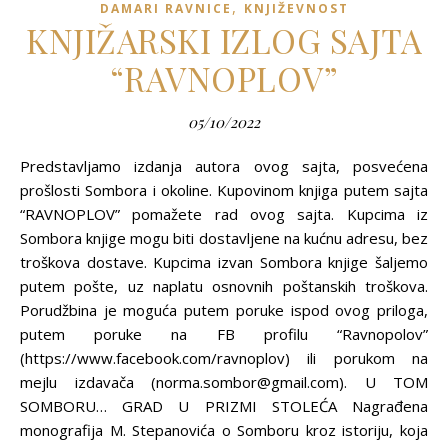
,
DAMARI RAVNICE
KNJIŽEVNOST
KNJIŽARSKI IZLOG SAJTA
“RAVNOPLOV”
05/10/2022
Predstavljamo izdanja autora ovog sajta, posvećena
prošlosti Sombora i okoline. Kupovinom knjiga putem sajta
“RAVNOPLOV” pomažete rad ovog sajta. Kupcima iz
Sombora knjige mogu biti dostavljene na kućnu adresu, bez
troškova dostave. Kupcima izvan Sombora knjige šaljemo
putem pošte, uz naplatu osnovnih poštanskih troškova.
Porudžbina je moguća putem poruke ispod ovog priloga,
putem poruke na FB profilu “Ravnopolov”
(https://www.facebook.com/ravnoplov) ili porukom na
mejlu izdavača (norma.sombor@gmail.com). U TOM
SOMBORU… GRAD U PRIZMI STOLEĆA Nagrađena
monografija M. Stepanovića o Somboru kroz istoriju, koja