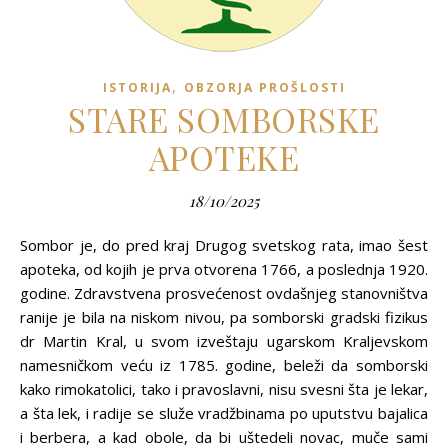
,
ISTORIJA
OBZORJA PROŠLOSTI
STARE SOMBORSKE
APOTEKE
18/10/2025
Sombor je, do pred kraj Drugog svetskog rata, imao šest
apoteka, od kojih je prva otvorena 1766, a poslednja 1920.
godine. Zdravstvena prosvećenost ovdašnjeg stanovništva
ranije je bila na niskom nivou, pa somborski gradski fizikus
dr Martin Kral, u svom izveštaju ugarskom Kraljevskom
namesničkom veću iz 1785. godine, beleži da somborski
kako rimokatolici, tako i pravoslavni, nisu svesni šta je lekar,
a šta lek, i radije se služe vradžbinama po uputstvu bajalica
i berbera, a kad obole, da bi uštedeli novac, muče sami