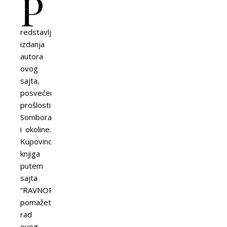
P
redstavljamo
izdanja
autora
ovog
sajta,
posvećena
prošlosti
Sombora
i okoline.
Kupovinom
knjiga
putem
sajta
“RAVNOPLOV”
pomažete
rad
ovog