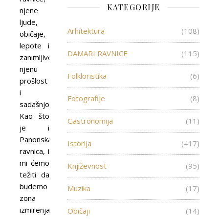
KATEGORIJE
njene
ljude,
Arhitektura
(108)
običaje,
lepote i
DAMARI RAVNICE
(115)
zanimljivosti,
njenu
Folkloristika
(6)
prošlost
i
Fotografije
(8)
sadašnjost.
Kao što
Gastronomija
(11)
je i
Panonska
Istorija
(417)
ravnica, i
mi ćemo
Književnost
(95)
težiti da
budemo
Muzika
(17)
zona
izmirenja
Običaji
(14)