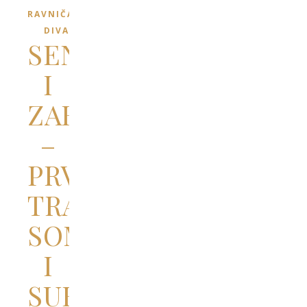
RAVNIČARSKI
DIVANI
SENTMIHALJ
I
ZABOTKA
–
PRVI
TRAG
SOMBORA
I
SUBOTICE