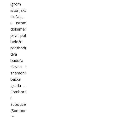
igrom
istorijskog
slučaja,
u istom
dokumentu
prvi put
beleže
prethodnice
dva
buduća
slavna i
znamenita
bačka
grada –
Sombora
i
Subotice
(Sombor
je