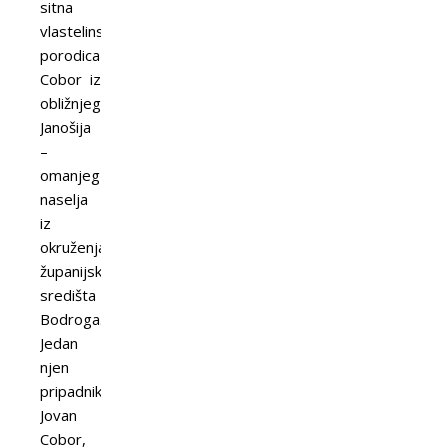
sitna
vlastelinska
porodica
Cobor iz
obližnjeg
Janošija
–
omanjeg
naselja
iz
okruženja
županijskog
središta
Bodroga.
Jedan
njen
pripadnik,
Jovan
Cobor,