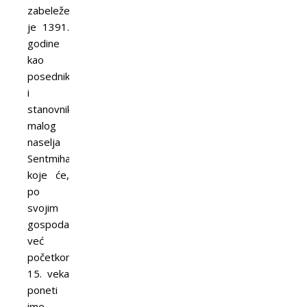
zabeležen
je 1391.
godine
kao
posednik
i
stanovnik
malog
naselja
Sentmihalj,
koje će,
po
svojim
gospodarima,
već
početkom
15. veka
poneti
ime