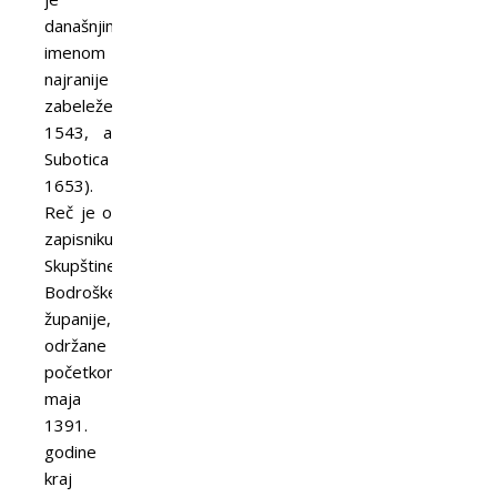
današnjim
imenom
najranije
zabeležen
1543, a
Subotica
1653).
Reč je o
zapisniku
Skupštine
Bodroške
županije,
održane
početkom
maja
1391.
godine
kraj