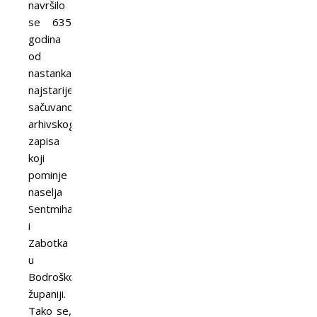
navršilo
se 635
godina
od
nastanka
najstarijeg
sačuvanog
arhivskog
zapisa
koji
pominje
naselja
Sentmihalj
i
Zabotka
u
Bodroškoj
županiji.
Tako se,