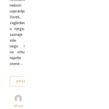
nebom
uspravljen
čovek,
zagledan
u njega,
saznaje
više
nego i
na vrhu
najviše
stene:…
OPŠIRNIJE
Milan