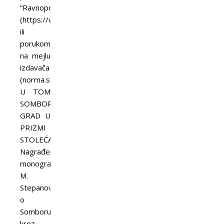
“Ravnopolov”
(https://www.facebook.com/ravnoplov)
ili
porukom
na mejlu
izdavača
(norma.sombor@gmail.com).
U TOM
SOMBORU…
GRAD U
PRIZMI
STOLEĆA
Nagrađena
monografija
M.
Stepanovića
o
Somboru
kroz