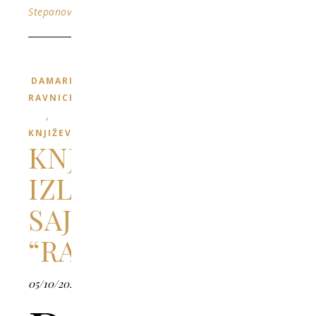
Stepanović
DAMARI
RAVNICE
,
KNJIŽEVNOST
KNJIŽARSKI
IZLOG
SAJTA
“RAVNOPLOV”
05/10/2022