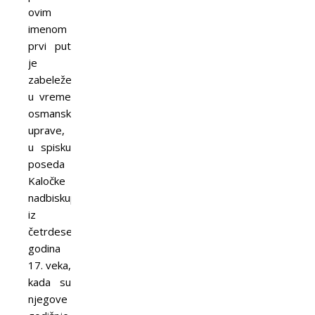
ovim
imenom
prvi put
je
zabeleženo
u vreme
osmanske
uprave,
u spisku
poseda
Kaločke
nadbiskupije
iz
četrdesetih
godina
17. veka,
kada su
njegove