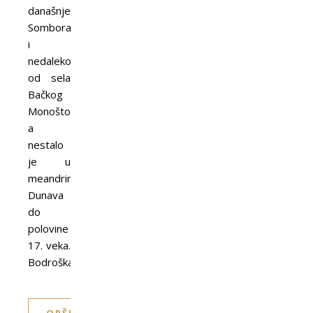
današnjeg
Sombora
i
nedaleko
od sela
Bačkog
Monoštora,
a
nestalo
je u
meandrima
Dunava
do
polovine
17. veka.
Bodroška…