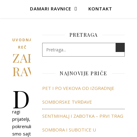
DAMARI RAVNICE
KONTAKT
PRETRAGA
UVODNA
REČ
ZAPLOVIMO
RAVNOPLOVOM!
NAJNOVIJE PRIČE
D
PET I PO VEKOVA OD IZGRADNJE
SOMBORSKE TVRĐAVE
ragi
SENTMIHALJ I ZABOTKA – PRVI TRAG
prijatelji,
pokrenuli
SOMBORA I SUBOTICE U
smo sajt