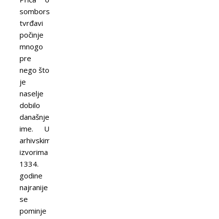
somborskoj
tvrđavi
počinje
mnogo
pre
nego što
je
naselje
dobilo
današnje
ime. U
arhivskim
izvorima
1334.
godine
najranije
se
pominje