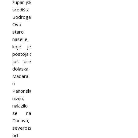
županijskog
središta
Bodroga.
Ovo
staro
naselje,
koje je
postojalo
još pre
dolaska
Mađara
u
Panonsku
niziju,
nalazilo
se na
Dunavu,
severozapadno
od