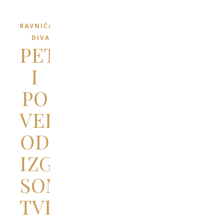
RAVNIČARSKI
DIVANI
PET
I
PO
VEKOVA
OD
IZGRADNJE
SOMBORSKE
TVRĐAVE