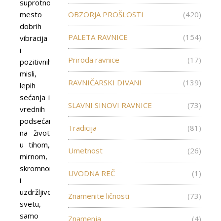
suprotnosti,
mesto
OBZORJA PROŠLOSTI
(420)
dobrih
PALETA RAVNICE
(154)
vibracija
i
Priroda ravnice
(17)
pozitivnih
misli,
RAVNIČARSKI DIVANI
(139)
lepih
sećanja i
SLAVNI SINOVI RAVNICE
(73)
vrednih
podsećanja
Tradicija
(81)
na život
u tihom,
Umetnost
(26)
mirnom,
skromnom
UVODNA REČ
(1)
i
uzdržljivom
Znamenite ličnosti
(73)
svetu,
samo
Znamenja
(4)