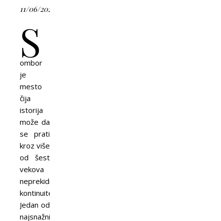
11/06/2026
S
ombor
je
mesto
čija
istorija
može da
se prati
kroz više
od šest
vekova
neprekidnog
kontinuiteta.
Jedan od
najsnažnijih