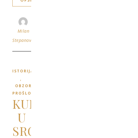
OPŠIRNIJE
Milan
Stepanović
ISTORIJA
,
OBZORJA
PROŠLOSTI
KULA
U
SRCU