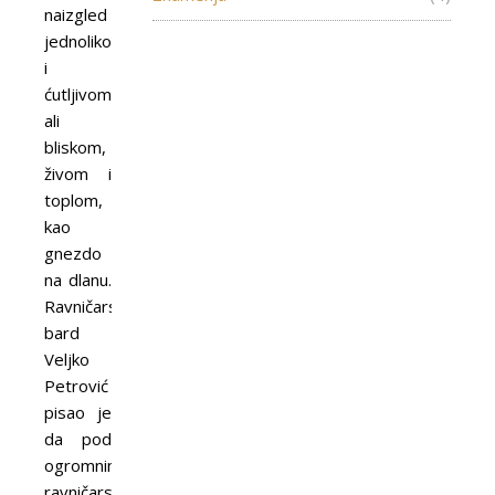
naizgled
jednolikom
i
ćutljivom,
ali
bliskom,
živom i
toplom,
kao
gnezdo
na dlanu.
Ravničarski
bard
Veljko
Petrović
pisao je
da pod
ogromnim
ravničarskim