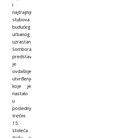
i
najtrajnijih
stubova
budućeg
urbanog
uzrastanja
Sombora
predstavljalo
je
ovdašnje
utvrđenje,
koje je
nastalo
u
poslednjoj
trećini
15.
stoleća.
Priča o