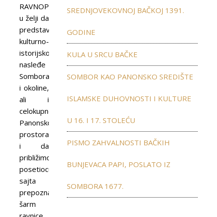
RAVNOPLOV
SREDNJOVEKOVNOJ BAČKOJ 1391.
u želji da
predstavimo
GODINE
kulturno-
istorijsko
KULA U SRCU BAČKE
nasleđe
Sombora
SOMBOR KAO PANONSKO SREDIŠTE
i okoline,
ISLAMSKE DUHOVNOSTI I KULTURE
ali i
celokupnog
U 16. I 17. STOLEĆU
Panonskog
prostora
PISMO ZAHVALNOSTI BAČKIH
i da
približimo
BUNJEVACA PAPI, POSLATO IZ
posetiocu
sajta
SOMBORA 1677.
prepoznatljiv
šarm
ravnice,