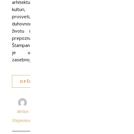
arhitekturi,
kulturi,
prosveti,
duhovnom
životu i
prepoznatljivostima.
Štampana
je u
zasebnoj…
OPŠIRNIJE
Milan
Stepanović