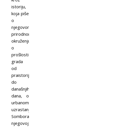
istoriju,
koja piše
o
njegovom
prirodnom
okruženju,
o
prošlosti
grada
od
praistorije
do
današnjih
dana, o
urbanom
uzrastanju
Sombora,
njegovoj