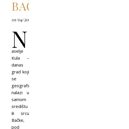
BAČKE
01/04/2026
N
aselje
Kula –
danas
grad koji
se
geografski
nalazi u
samom
središtu
ili srcu
Bačke,
pod