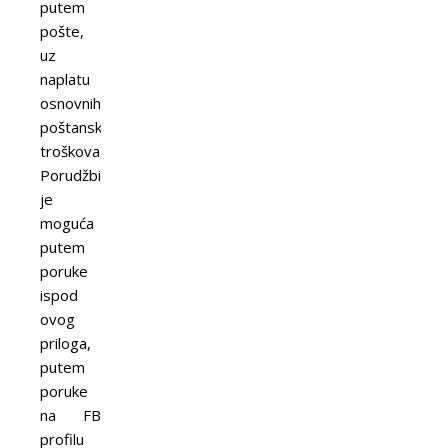
putem
pošte,
uz
naplatu
osnovnih
poštanskih
troškova.
Porudžbina
je
moguća
putem
poruke
ispod
ovog
priloga,
putem
poruke
na FB
profilu