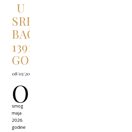
U
SREDNJOVEKOVNOJ
BAČKOJ
1391.
GODINE
08/05/2026
O
smog
maja
2026.
godine