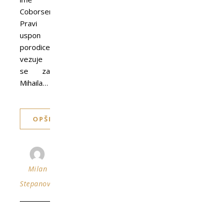
Coborsentmihalj.
Pravi
uspon
porodice
vezuje
se za
Mihaila…
OPŠIRNIJE
Milan
Stepanović