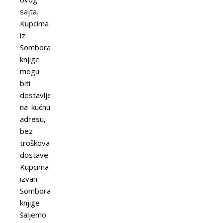
sajta.
Kupcima
iz
Sombora
knjige
mogu
biti
dostavljene
na kućnu
adresu,
bez
troškova
dostave.
Kupcima
izvan
Sombora
knjige
šaljemo