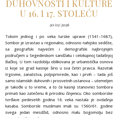
DUHOVNOSTI I KULTURE
U 16. I 17. STOLEĆU
20/03/2026
Tokom jednog i po veka turske uprave (1541–1687),
Sombor je izrastao u regionalno, odnosno nahijsko sedište,
sa geografski najvećim i demografski najbrojnijim
područjem u Segedinskom sandžaku i celokupnoj tadašnjoj
Bačkoj. U tom razdoblju oblikovana je urbanistička osnova
iz koje se grad kasnije širio u sva četiri pravca. Razvitak
trgovine, zanatstva, polјoprivrede, kao i prvih – tada još
samo islamskih duhovnih i prosvetnih ustanova – utemelјen
je takođe u to vreme, a to će kasniji stanovnici Sombora
primati kao zatečenu ili prirodnu činjenicu. Oko somborske
tvrđave pedesetih godina 16. veka nastala je ovdašnja
kasaba. Somborski muslimani imali su 1560/61. godine
svega jedan mesdžid, odnosno malu bogomolјu bez