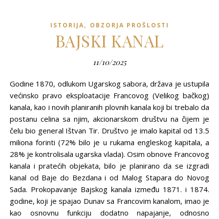
,
ISTORIJA
OBZORJA PROŠLOSTI
BAJSKI KANAL
11/10/2025
Godine 1870, odlukom Ugarskog sabora, država je ustupila
većinsko pravo eksploatacije Francovog (Velikog bačkog)
kanala, kao i novih planiranih plovnih kanala koji bi trebalo da
postanu celina sa njim, akcionarskom društvu na čijem je
čelu bio general Ištvan Tir. Društvo je imalo kapital od 13.5
miliona forinti (72% bilo je u rukama engleskog kapitala, a
28% je kontrolisala ugarska vlada). Osim obnove Francovog
kanala i pratećih objekata, bilo je planirano da se izgradi
kanal od Baje do Bezdana i od Malog Stapara do Novog
Sada. Prokopavanje Bajskog kanala između 1871. i 1874.
godine, koji je spajao Dunav sa Francovim kanalom, imao je
kao osnovnu funkciju dodatno napajanje, odnosno