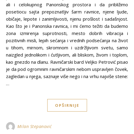
ali i celokupnog Panonskog prostora i da približimo
posetiocu sajta prepoznatljiv šarm ravnice, njene ljude,
običaje, lepote i zanimljivosti, njenu prošlost i sadašnjost.
Kao što je i Panonska ravnica, i mi ćemo težiti da budemo
zona izmirenja suprotnosti, mesto dobrih vibracija i
pozitivnih misli, lepih sećanja i vrednih podsećanja na život
u tihom, mirnom, skromnom i uzdržljivom svetu, samo
naizgled jednolikom i ćutljivom, ali bliskom, živom i toplom,
kao gnezdo na dlanu. Ravničarski bard Veljko Petrović pisao
je da pod ogromnim ravničarskim nebom uspravljen čovek,
zagledan u njega, saznaje više nego i na vrhu najviše stene:
…
OPŠIRNIJE
Milan Stepanović