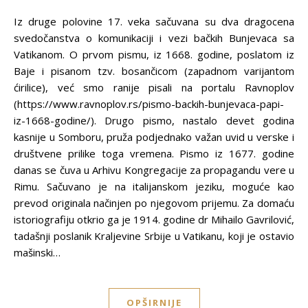
Iz druge polovine 17. veka sačuvana su dva dragocena
svedočanstva o komunikaciji i vezi bačkih Bunjevaca sa
Vatikanom. O prvom pismu, iz 1668. godine, poslatom iz
Baje i pisanom tzv. bosančicom (zapadnom varijantom
ćirilice), već smo ranije pisali na portalu Ravnoplov
(https://www.ravnoplov.rs/pismo-backih-bunjevaca-papi-
iz-1668-godine/). Drugo pismo, nastalo devet godina
kasnije u Somboru, pruža podjednako važan uvid u verske i
društvene prilike toga vremena. Pismo iz 1677. godine
danas se čuva u Arhivu Kongregacije za propagandu vere u
Rimu. Sačuvano je na italijanskom jeziku, moguće kao
prevod originala načinjen po njegovom prijemu. Za domaću
istoriografiju otkrio ga je 1914. godine dr Mihailo Gavrilović,
tadašnji poslanik Kraljevine Srbije u Vatikanu, koji je ostavio
mašinski…
OPŠIRNIJE