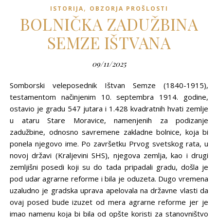
,
ISTORIJA
OBZORJA PROŠLOSTI
BOLNIČKA ZADUŽBINA
SEMZE IŠTVANA
09/11/2025
Somborski veleposednik Ištvan Semze (1840-1915),
testamentom načinjenim 10. septembra 1914. godine,
ostavio je gradu 547 jutara i 1.428 kvadratnih hvati zemlje
u ataru Stare Moravice, namenjenih za podizanje
zadužbine, odnosno savremene zakladne bolnice, koja bi
ponela njegovo ime. Po završetku Prvog svetskog rata, u
novoj državi (Kraljevini SHS), njegova zemlja, kao i drugi
zemljišni posedi koji su do tada pripadali gradu, došla je
pod udar agrarne reforme i bila je oduzeta. Dugo vremena
uzaludno je gradska uprava apelovala na državne vlasti da
ovaj posed bude izuzet od mera agrarne reforme jer je
imao namenu koja bi bila od opšte koristi za stanovništvo