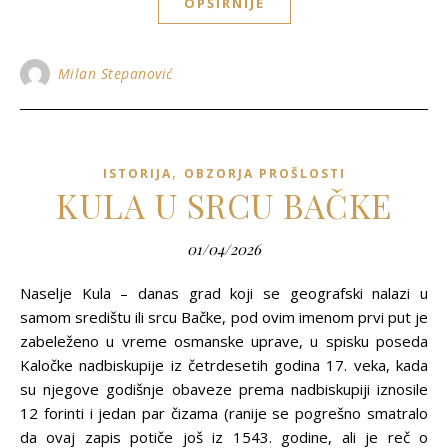
OPŠIRNIJE
Milan Stepanović
,
ISTORIJA
OBZORJA PROŠLOSTI
KULA U SRCU BAČKE
01/04/2026
Naselje Kula – danas grad koji se geografski nalazi u
samom središtu ili srcu Bačke, pod ovim imenom prvi put je
zabeleženo u vreme osmanske uprave, u spisku poseda
Kaločke nadbiskupije iz četrdesetih godina 17. veka, kada
su njegove godišnje obaveze prema nadbiskupiji iznosile
12 forinti i jedan par čizama (ranije se pogrešno smatralo
da ovaj zapis potiče još iz 1543. godine, ali je reč o