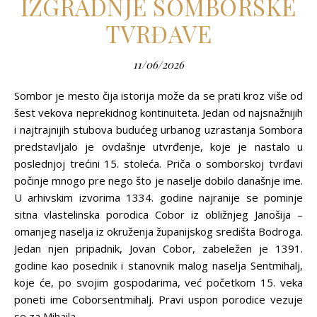
IZGRADNJE SOMBORSKE
TVRĐAVE
11/06/2026
Sombor je mesto čija istorija može da se prati kroz više od
šest vekova neprekidnog kontinuiteta. Jedan od najsnažnijih
i najtrajnijih stubova budućeg urbanog uzrastanja Sombora
predstavljalo je ovdašnje utvrđenje, koje je nastalo u
poslednjoj trećini 15. stoleća. Priča o somborskoj tvrđavi
počinje mnogo pre nego što je naselje dobilo današnje ime.
U arhivskim izvorima 1334. godine najranije se pominje
sitna vlastelinska porodica Cobor iz obližnjeg Janošija –
omanjeg naselja iz okruženja županijskog središta Bodroga.
Jedan njen pripadnik, Jovan Cobor, zabeležen je 1391.
godine kao posednik i stanovnik malog naselja Sentmihalj,
koje će, po svojim gospodarima, već početkom 15. veka
poneti ime Coborsentmihalj. Pravi uspon porodice vezuje
se za Mihaila…