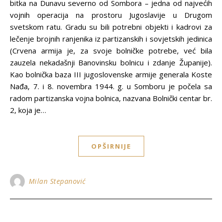
bitka na Dunavu severno od Sombora – jedna od najvećih
vojnih operacija na prostoru Jugoslavije u Drugom
svetskom ratu. Gradu su bili potrebni objekti i kadrovi za
lečenje brojnih ranjenika iz partizanskih i sovjetskih jedinica
(Crvena armija je, za svoje bolničke potrebe, već bila
zauzela nekadašnji Banovinsku bolnicu i zdanje Županije).
Kao bolnička baza III jugoslovenske armije generala Koste
Nađa, 7. i 8. novembra 1944. g. u Somboru je počela sa
radom partizanska vojna bolnica, nazvana Bolnički centar br.
2, koja je…
OPŠIRNIJE
Milan Stepanović