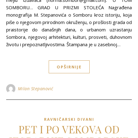
mejlu izdavača (norma.sombor@gmail.com). U TOM
SOMBORU… GRAD U PRIZMI STOLEĆA Nagrađena
monografija M. Stepanovića o Somboru kroz istoriju, koja
piše o njegovom prirodnom okruženju, o prošlosti grada od
praistorije do današnjih dana, o urbanom uzrastanju
Sombora, njegovoj arhitekturi, kulturi, prosveti, duhovnom
životu i prepoznatljivostima. Štampana je u zasebnoj…
OPŠIRNIJE
Milan Stepanović
RAVNIČARSKI DIVANI
PET I PO VEKOVA OD