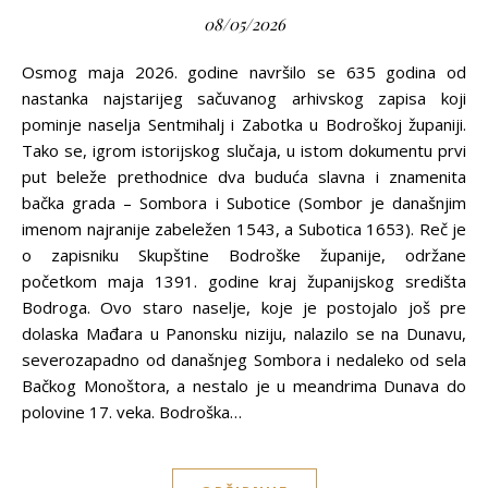
08/05/2026
Osmog maja 2026. godine navršilo se 635 godina od
nastanka najstarijeg sačuvanog arhivskog zapisa koji
pominje naselja Sentmihalj i Zabotka u Bodroškoj županiji.
Tako se, igrom istorijskog slučaja, u istom dokumentu prvi
put beleže prethodnice dva buduća slavna i znamenita
bačka grada – Sombora i Subotice (Sombor je današnjim
imenom najranije zabeležen 1543, a Subotica 1653). Reč je
o zapisniku Skupštine Bodroške županije, održane
početkom maja 1391. godine kraj županijskog središta
Bodroga. Ovo staro naselje, koje je postojalo još pre
dolaska Mađara u Panonsku niziju, nalazilo se na Dunavu,
severozapadno od današnjeg Sombora i nedaleko od sela
Bačkog Monoštora, a nestalo je u meandrima Dunava do
polovine 17. veka. Bodroška…