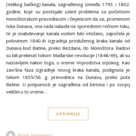
(Velikog bačkog) kanala, sagrađenog između 1793. i 1802.
godine, koje su postojale usled problema sa početnom
monoštorskom prevodnicom i činjenicom da se, promenom
toka Dunava, ona sada nalazila na sporednom rečnom toku,
te je snabdevanje kanala vodom bilo otežano, započela je
polovinom 1840-ih izgradnja produženog kraka kanala od
Dunava kod Batine, preko Bezdana, do Monoštora. Radovi
su bili prekinuti tokom Mađarske revolucije (1848/49), ali su
nastavljeni nakon toga, u vreme Vojvodstva srpskog. Kao
završna faza izgradnje novog kraka kanala, podignuta je
tokom 1855/56. g. prevodnica na Dunavu, preko puta
Batine. U potpunosti je sagrađena od betona i po svojoj
veličini u to vreme…
OPŠIRNIJE
Milan Stepanović