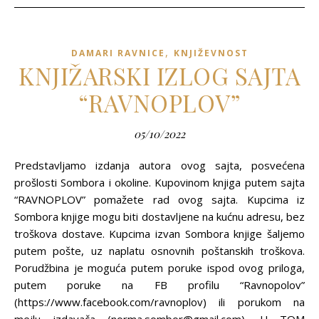
,
DAMARI RAVNICE
KNJIŽEVNOST
KNJIŽARSKI IZLOG SAJTA
“RAVNOPLOV”
05/10/2022
Predstavljamo izdanja autora ovog sajta, posvećena
prošlosti Sombora i okoline. Kupovinom knjiga putem sajta
“RAVNOPLOV” pomažete rad ovog sajta. Kupcima iz
Sombora knjige mogu biti dostavljene na kućnu adresu, bez
troškova dostave. Kupcima izvan Sombora knjige šaljemo
putem pošte, uz naplatu osnovnih poštanskih troškova.
Porudžbina je moguća putem poruke ispod ovog priloga,
putem poruke na FB profilu “Ravnopolov”
(https://www.facebook.com/ravnoplov) ili porukom na