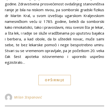
godine. Zdravstvena prosvećenost ovdašnjeg stanovništva
ranije je bila na niskom nivou, pa somborski gradski fizikus
dr Martin Kral, u svom izveštaju ugarskom Kraljevskom
namesničkom veću iz 1785. godine, beleži da somborski
kako rimokatolici, tako i pravoslavni, nisu svesni šta je lekar,
a šta lek, i radije se služe vradžbinama po uputstvu bajalica
i berbera, a kad obole, da bi uštedeli novac, muče sami
sebe, te bez lekarske pomoći i nege bespotrebno umiru.
Stvari su se vremenom opravljale, pa je početkom 20. veka
čak šest apoteka istovremeno i uporedo uspešno
egzistiralo…
OPŠIRNIJE
Milan Stepanović