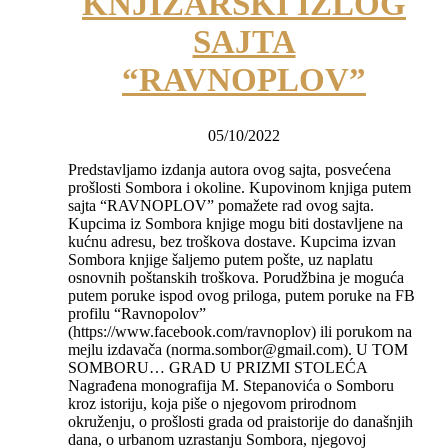
KNJIŽARSKI IZLOG
SAJTA
“RAVNOPLOV”
05/10/2022
Predstavljamo izdanja autora ovog sajta, posvećena
prošlosti Sombora i okoline. Kupovinom knjiga putem
sajta “RAVNOPLOV” pomažete rad ovog sajta.
Kupcima iz Sombora knjige mogu biti dostavljene na
kućnu adresu, bez troškova dostave. Kupcima izvan
Sombora knjige šaljemo putem pošte, uz naplatu
osnovnih poštanskih troškova. Porudžbina je moguća
putem poruke ispod ovog priloga, putem poruke na FB
profilu “Ravnopolov”
(https://www.facebook.com/ravnoplov) ili porukom na
mejlu izdavača (norma.sombor@gmail.com). U TOM
SOMBORU… GRAD U PRIZMI STOLEĆA
Nagrađena monografija M. Stepanovića o Somboru
kroz istoriju, koja piše o njegovom prirodnom
okruženju, o prošlosti grada od praistorije do današnjih
dana, o urbanom uzrastanju Sombora, njegovoj