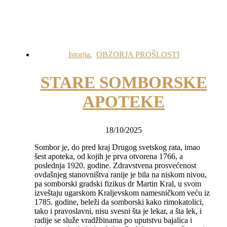
Istorija
,
OBZORJA PROŠLOSTI
STARE SOMBORSKE
APOTEKE
18/10/2025
Sombor je, do pred kraj Drugog svetskog rata, imao
šest apoteka, od kojih je prva otvorena 1766, a
poslednja 1920. godine. Zdravstvena prosvećenost
ovdašnjeg stanovništva ranije je bila na niskom nivou,
pa somborski gradski fizikus dr Martin Kral, u svom
izveštaju ugarskom Kraljevskom namesničkom veću iz
1785. godine, beleži da somborski kako rimokatolici,
tako i pravoslavni, nisu svesni šta je lekar, a šta lek, i
radije se služe vradžbinama po uputstvu bajalica i