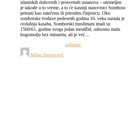
islamskih duhovnih i prosvetnih ustanova – utemelјen
je takođe u to vreme, a to će kasniji stanovnici Sombora
primati kao zatečenu ili prirodnu činjenicu. Oko
somborske tvrđave pedesetih godina 16. veka nastala je
ovdašnja kasaba. Somborski muslimani imali su
1560/61. godine svega jedan mesdžid, odnosno malu
bogomolјu bez minareta, ali je već…
opširnije
Milan Stepanović