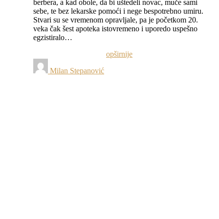
berbera, a kad obole, da bi uštedeli novac, muče sami
sebe, te bez lekarske pomoći i nege bespotrebno umiru.
Stvari su se vremenom opravljale, pa je početkom 20.
veka čak šest apoteka istovremeno i uporedo uspešno
egzistiralo…
opširnije
Milan Stepanović