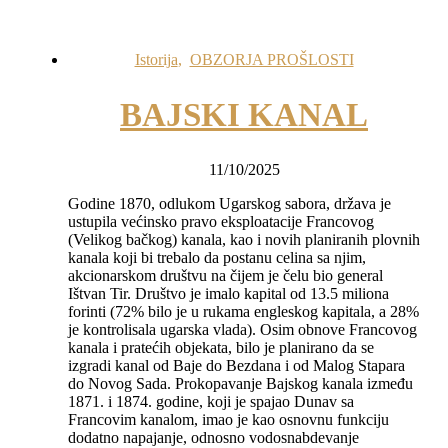
Istorija
,
OBZORJA PROŠLOSTI
BAJSKI KANAL
11/10/2025
Godine 1870, odlukom Ugarskog sabora, država je
ustupila većinsko pravo eksploatacije Francovog
(Velikog bačkog) kanala, kao i novih planiranih plovnih
kanala koji bi trebalo da postanu celina sa njim,
akcionarskom društvu na čijem je čelu bio general
Ištvan Tir. Društvo je imalo kapital od 13.5 miliona
forinti (72% bilo je u rukama engleskog kapitala, a 28%
je kontrolisala ugarska vlada). Osim obnove Francovog
kanala i pratećih objekata, bilo je planirano da se
izgradi kanal od Baje do Bezdana i od Malog Stapara
do Novog Sada. Prokopavanje Bajskog kanala između
1871. i 1874. godine, koji je spajao Dunav sa
Francovim kanalom, imao je kao osnovnu funkciju
dodatno napajanje, odnosno vodosnabdevanje