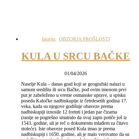
Istorija
,
OBZORJA PROŠLOSTI
KULA U SRCU BAČKE
01/04/2026
Naselje Kula – danas grad koji se geografski nalazi u
samom središtu ili srcu Bačke, pod ovim imenom prvi
put je zabeleženo u vreme osmanske uprave, u spisku
poseda Kaločke nadbiskupije iz četrdesetih godina 17.
veka, kada su njegove godišnje obaveze prema
nadbiskupiji iznosile 12 forinti i jedan par čizama
(ranije se pogrešno smatralo da ovaj zapis potiče još iz
1543. godine, ali je reč o dokumentu mlađem za čitavo
stoleće). Iste obaveze posed Kula imao je prema
nadbiskupiji i 1650. godine, ali je malo verovatno da su