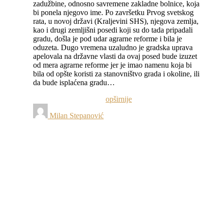
zadužbine, odnosno savremene zakladne bolnice, koja
bi ponela njegovo ime. Po završetku Prvog svetskog
rata, u novoj državi (Kraljevini SHS), njegova zemlja,
kao i drugi zemljišni posedi koji su do tada pripadali
gradu, došla je pod udar agrarne reforme i bila je
oduzeta. Dugo vremena uzaludno je gradska uprava
apelovala na državne vlasti da ovaj posed bude izuzet
od mera agrarne reforme jer je imao namenu koja bi
bila od opšte koristi za stanovništvo grada i okoline, ili
da bude isplaćena gradu…
opširnije
Milan Stepanović