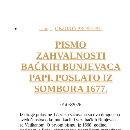
Istorija
,
OBZORJA PROŠLOSTI
PISMO
ZAHVALNOSTI
BAČKIH BUNJEVACA
PAPI, POSLATO IZ
SOMBORA 1677.
01/03/2026
Iz druge polovine 17. veka sačuvana su dva dragocena
svedočanstva o komunikaciji i vezi bačkih Bunjevaca
sa Vatikanom. O prvom pismu, iz 1668. godine,