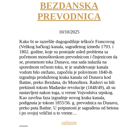
BEZDANSKA
PREVODNICA
10/10/2025
Kako bi se razrešile dugogodišnje teškoće Francovog
(Velikog bačkog) kanala, sagrađenog između 1793. i
1802. godine, koje su postojale usled problema sa
početnom monoštorskom prevodnicom i činjenicom da
se, promenom toka Dunava, ona sada nalazila na
sporednom rečnom toku, te je snabdevanje kanala
vodom bilo otežano, započela je polovinom 1840-ih
izgradnja produženog kraka kanala od Dunava kod
Batine, preko Bezdana, do Monoštora. Radovi su bili
prekinuti tokom Mađarske revolucije (1848/49), ali su
nastavljeni nakon toga, u vreme Vojvodstva srpskog.
Kao završna faza izgradnje novog kraka kanala,
podignuta je tokom 1855/56. g. prevodnica na Dunavu,
preko puta Batine. U potpunosti je sagrađena od betona
i po svojoj veličini u to vreme…
opširnije