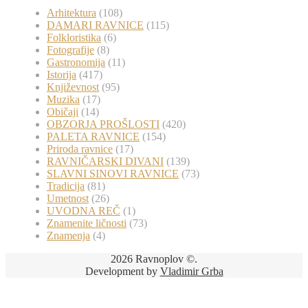
Arhitektura
(108)
DAMARI RAVNICE
(115)
Folkloristika
(6)
Fotografije
(8)
Gastronomija
(11)
Istorija
(417)
Književnost
(95)
Muzika
(17)
Običaji
(14)
OBZORJA PROŠLOSTI
(420)
PALETA RAVNICE
(154)
Priroda ravnice
(17)
RAVNIČARSKI DIVANI
(139)
SLAVNI SINOVI RAVNICE
(73)
Tradicija
(81)
Umetnost
(26)
UVODNA REČ
(1)
Znamenite ličnosti
(73)
Znamenja
(4)
2026 Ravnoplov ©.
Development by
Vladimir Grba