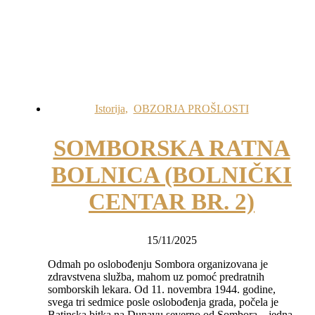
Istorija
,
OBZORJA PROŠLOSTI
SOMBORSKA RATNA
BOLNICA (BOLNIČKI
CENTAR BR. 2)
15/11/2025
Odmah po oslobođenju Sombora organizovana je
zdravstvena služba, mahom uz pomoć predratnih
somborskih lekara. Od 11. novembra 1944. godine,
svega tri sedmice posle oslobođenja grada, počela je
Batinska bitka na Dunavu severno od Sombora – jedna