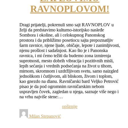
RAVNOPLOVOM!
Dragi prijatelji, pokrenuli smo sajt RAVNOPLOV u
želji da predstavimo kulturno-istorijsko nasleđe
Sombora i okoline, ali i celokupnog Panonskog
prostora i da približimo posetiocu sajta prepoznatljiv
šarm ravnice, njene ljude, običaje, lepote i zanimljivosti,
njenu prošlost i sadašnjost. Kao što je i Panonska
ravnica, i mi ćemo težiti da budemo zona izmirenja
suprotnosti, mesto dobrih vibracija i pozitivnih misli,
lepih sećanja i vrednih podsećanja na život u tihom,
mirnom, skromnom i uzdržljivom svetu, samo naizgled
jednolikom i ćutljivom, ali bliskom, živom i toplom,
kao gnezdo na dlanu. Ravničarski bard Veljko Petrović
pisao je da pod ogromnim ravničarskim nebom
uspravljen čovek, zagledan u njega, saznaje više nego i
na vrhu najviše stene:…
opširnije
Milan Stepanović