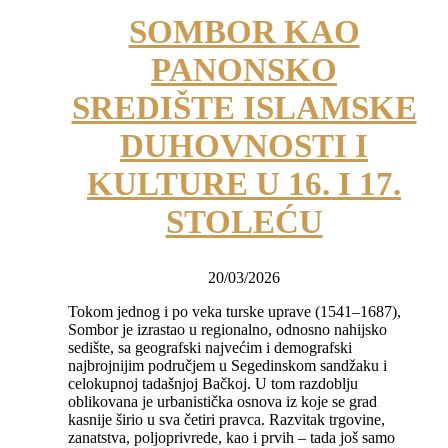
SOMBOR KAO
PANONSKO
SREDIŠTE ISLAMSKE
DUHOVNOSTI I
KULTURE U 16. I 17.
STOLEĆU
20/03/2026
Tokom jednog i po veka turske uprave (1541–1687),
Sombor je izrastao u regionalno, odnosno nahijsko
sedište, sa geografski najvećim i demografski
najbrojnijim područjem u Segedinskom sandžaku i
celokupnoj tadašnjoj Bačkoj. U tom razdoblju
oblikovana je urbanistička osnova iz koje se grad
kasnije širio u sva četiri pravca. Razvitak trgovine,
zanatstva, polјoprivrede, kao i prvih – tada još samo