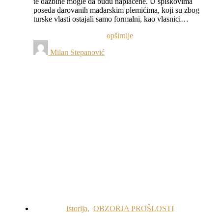
te dažbine mogle da budu naplaćene. U spiskovima
poseda darovanih mađarskim plemićima, koji su zbog
turske vlasti ostajali samo formalni, kao vlasnici…
opširnije
Milan Stepanović
Istorija
,
OBZORJA PROŠLOSTI