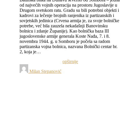
od najvećih vojnih operacija na prostoru Jugoslavije u
Drugom svetskom ratu. Gradu su bili potrebni objekti i
kadrovi za lečenje brojnih ranjenika iz partizanskih i
sovjetskih jedinica (Crvena armija je, za svoje bolničke
potrebe, već bila zauzela nekadašnji Banovinsku
bolnicu i zdanje Županije). Kao bolnička baza III
jugoslovenske armije generala Koste Nađa, 7. i 8.
novembra 1944. g. u Somboru je počela sa radom
partizanska vojna bolnica, nazvana Bolnički centar br.
2, koja je…
opširnije
Milan Stepanović