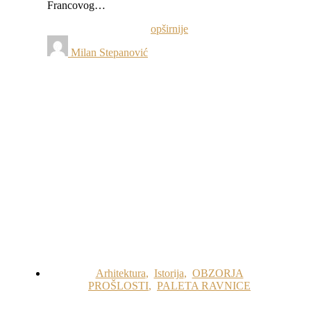
Francovog…
opširnije
Milan Stepanović
Arhitektura
,
Istorija
,
OBZORJA
PROŠLOSTI
,
PALETA RAVNICE