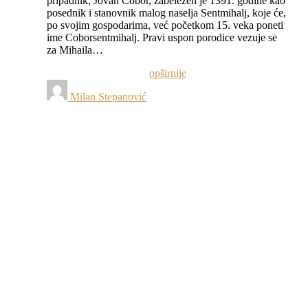
pripadnik, Jovan Cobor, zabeležen je 1391. godine kao
posednik i stanovnik malog naselja Sentmihalj, koje će,
po svojim gospodarima, već početkom 15. veka poneti
ime Coborsentmihalj. Pravi uspon porodice vezuje se
za Mihaila…
opširnije
Milan Stepanović