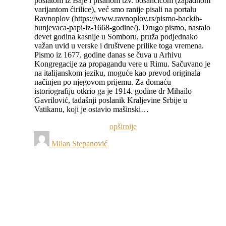
poslatom iz Baje i pisanom tzv. bosančicom (zapadnom
varijantom ćirilice), već smo ranije pisali na portalu
Ravnoplov (https://www.ravnoplov.rs/pismo-backih-
bunjevaca-papi-iz-1668-godine/). Drugo pismo, nastalo
devet godina kasnije u Somboru, pruža podjednako
važan uvid u verske i društvene prilike toga vremena.
Pismo iz 1677. godine danas se čuva u Arhivu
Kongregacije za propagandu vere u Rimu. Sačuvano je
na italijanskom jeziku, moguće kao prevod originala
načinjen po njegovom prijemu. Za domaću
istoriografiju otkrio ga je 1914. godine dr Mihailo
Gavrilović, tadašnji poslanik Kraljevine Srbije u
Vatikanu, koji je ostavio mašinski…
opširnije
Milan Stepanović