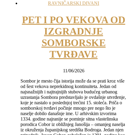
RAVNIČARSKI DIVANI
PET I PO VEKOVA OD
IZGRADNJE
SOMBORSKE
TVRĐAVE
11/06/2026
Sombor je mesto čija istorija može da se prati kroz više
od šest vekova neprekidnog kontinuiteta. Jedan od
najsnažnijih i najtrajnijih stubova budućeg urbanog
uzrastanja Sombora predstavljalo je ovdašnje utvrđenje,
koje je nastalo u poslednjoj trećini 15. stoleća. Priča o
somborskoj tvrđavi počinje mnogo pre nego što je
naselje dobilo današnje ime. U arhivskim izvorima
1334. godine najranije se pominje sitna vlastelinska
porodica Cobor iz obližnjeg Janošija – omanjeg naselja
iz okruženja županijskog središta Bodroga. Jedan njen