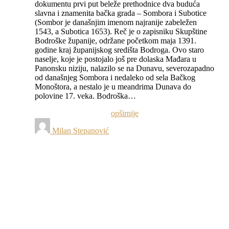
dokumentu prvi put beleže prethodnice dva buduća
slavna i znamenita bačka grada – Sombora i Subotice
(Sombor je današnjim imenom najranije zabeležen
1543, a Subotica 1653). Reč je o zapisniku Skupštine
Bodroške županije, održane početkom maja 1391.
godine kraj županijskog središta Bodroga. Ovo staro
naselje, koje je postojalo još pre dolaska Mađara u
Panonsku niziju, nalazilo se na Dunavu, severozapadno
od današnjeg Sombora i nedaleko od sela Bačkog
Monoštora, a nestalo je u meandrima Dunava do
polovine 17. veka. Bodroška…
opširnije
Milan Stepanović