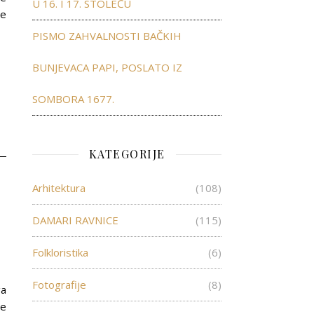
U 16. I 17. STOLEĆU
še
PISMO ZAHVALNOSTI BAČKIH
BUNJEVACA PAPI, POSLATO IZ
SOMBORA 1677.
KATEGORIJE
Arhitektura
(108)
”
DAMARI RAVNICE
(115)
Folkloristika
(6)
Fotografije
(8)
ga
ne