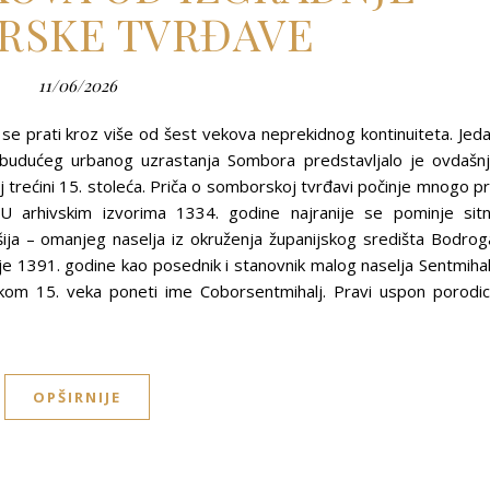
RSKE TVRĐAVE
11/06/2026
se prati kroz više od šest vekova neprekidnog kontinuiteta. Jed
ova budućeg urbanog uzrastanja Sombora predstavljalo je ovdašn
j trećini 15. stoleća. Priča o somborskoj tvrđavi počinje mnogo p
U arhivskim izvorima 1334. godine najranije se pominje sit
ošija – omanjeg naselja iz okruženja županijskog središta Bodrog
je 1391. godine kao posednik i stanovnik malog naselja Sentmihal
kom 15. veka poneti ime Coborsentmihalj. Pravi uspon porodi
OPŠIRNIJE