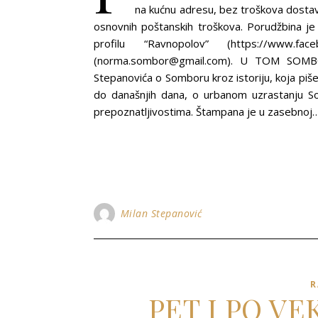
na kućnu adresu, bez troškova dosta
osnovnih poštanskih troškova. Porudžbina 
profilu “Ravnopolov” (https://www.f
(norma.sombor@gmail.com). U TOM SOM
Stepanovića o Somboru kroz istoriju, koja piš
do današnjih dana, o urbanom uzrastanju Som
prepoznatljivostima. Štampana je u zasebnoj
Milan Stepanović
R
PET I PO V