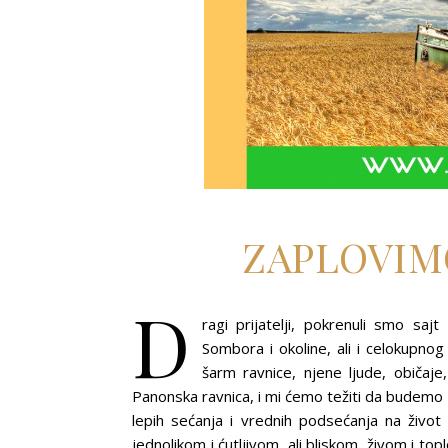
ZAPLOVIM
D
ragi prijatelji, pokrenuli smo sa
Sombora i okoline, ali i celokupno
šarm ravnice, njene ljude, običaje,
Panonska ravnica, i mi ćemo težiti da budemo zo
lepih sećanja i vrednih podsećanja na živo
jednolikom i ćutljivom, ali bliskom, živom i to