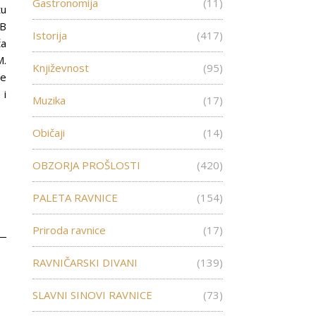
Gastronomija
(11)
tu
FB
Istorija
(417)
ča
M.
Književnost
(95)
je
 i
Muzika
(17)
Običaji
(14)
OBZORJA PROŠLOSTI
(420)
PALETA RAVNICE
(154)
Priroda ravnice
(17)
RAVNIČARSKI DIVANI
(139)
SLAVNI SINOVI RAVNICE
(73)