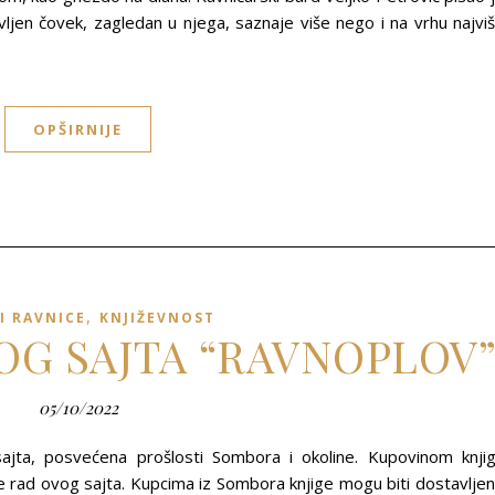
en čovek, zagledan u njega, saznaje više nego i na vrhu najvi
OPŠIRNIJE
,
I RAVNICE
KNJIŽEVNOST
LOG SAJTA “RAVNOPLOV
05/10/2022
ajta, posvećena prošlosti Sombora i okoline. Kupovinom knji
ad ovog sajta. Kupcima iz Sombora knjige mogu biti dostavlje