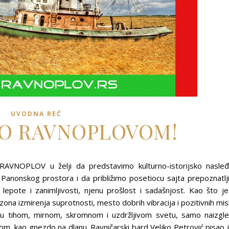
UVODNA REČ
O RAVNOPLOVOM!
jt RAVNOPLOV u želji da predstavimo kulturno-istorijsko nasle
g Panonskog prostora i da približimo posetiocu sajta prepoznatlj
 lepote i zanimljivosti, njenu prošlost i sadašnjost. Kao što je
na izmirenja suprotnosti, mesto dobrih vibracija i pozitivnih misl
t u tihom, mirnom, skromnom i uzdržljivom svetu, samo naizgl
plom, kao gnezdo na dlanu. Ravničarski bard Veljko Petrović pisao 