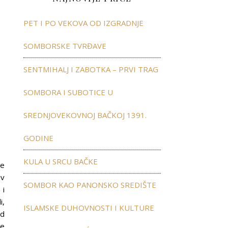
PET I PO VEKOVA OD IZGRADNJE
SOMBORSKE TVRĐAVE
SENTMIHALJ I ZABOTKA – PRVI TRAG
SOMBORA I SUBOTICE U
SREDNJOVEKOVNOJ BAČKOJ 1391.
GODINE
KULA U SRCU BAČKE
đe
iv
SOMBOR KAO PANONSKO SREDIŠTE
 i
i,
ISLAMSKE DUHOVNOSTI I KULTURE
ed
je