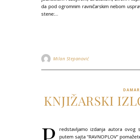
da pod ogromnim ravničarskim nebom uspravlj
stene:…
Milan Stepanović
DAMAR
KNJIŽARSKI IZ
P
redstavljamo izdanja autora ovog s
putem sajta “RAVNOPLOV” pomažete r