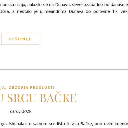
anonsku niziju, nalazilo se na Dunavu, severozapadno od današnj
ora, a nestalo je u meandrima Dunava do polovine 17. vek
OPŠIRNIJE
,
IJA
OBZORJA PROŠLOSTI
U SRCU BAČKE
01/04/2026
eografski nalazi u samom središtu ili srcu Bačke, pod ovim imen