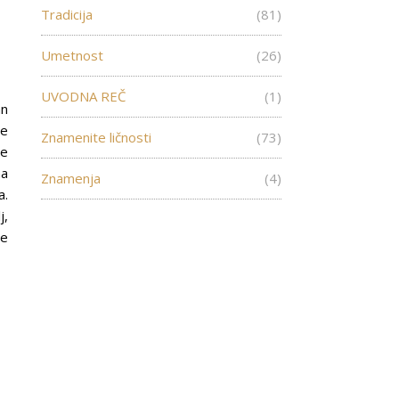
Tradicija
(81)
Umetnost
(26)
UVODNA REČ
(1)
an
je
Znamenite ličnosti
(73)
re
na
Znamenja
(4)
a.
j,
ce