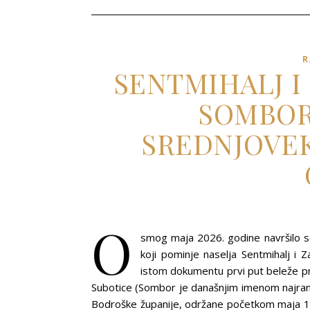
R
SENTMIHALJ I
SOMBOR
SREDNJOVEK
O
smog maja 2026. godine navršilo s
koji pominje naselja Sentmihalj i Z
istom dokumentu prvi put beleže p
Subotice (Sombor je današnjim imenom najrani
Bodroške županije, održane početkom maja 13