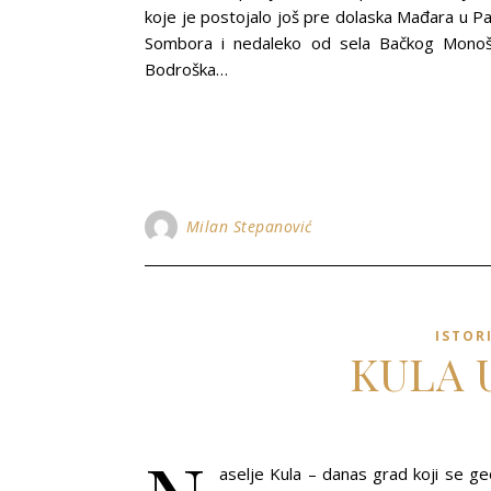
koje je postojalo još pre dolaska Mađara u P
Sombora i nedaleko od sela Bačkog Monošt
Bodroška…
Milan Stepanović
ISTOR
KULA 
aselje Kula – danas grad koji se g