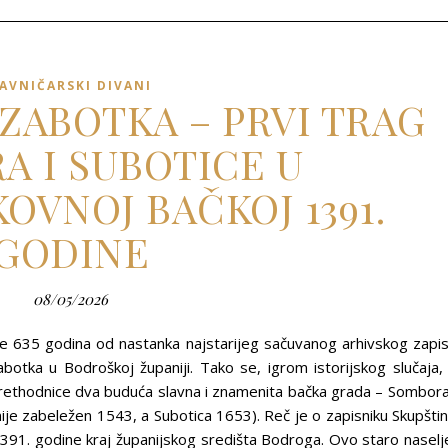
AVNIČARSKI DIVANI
 ZABOTKA – PRVI TRAG
A I SUBOTICE U
OVNOJ BAČKOJ 1391.
GODINE
08/05/2026
e 635 godina od nastanka najstarijeg sačuvanog arhivskog zapi
abotka u Bodroškoj županiji. Tako se, igrom istorijskog slučaja,
rethodnice dva buduća slavna i znamenita bačka grada – Sombora
je zabeležen 1543, a Subotica 1653). Reč je o zapisniku Skupšti
91. godine kraj županijskog središta Bodroga. Ovo staro naselj