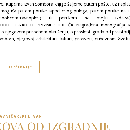
ve. Kupcima izvan Sombora knjige šaljemo putem pošte, uz napla
je moguća putem poruke ispod ovog priloga, putem poruke na 
acebook.com/ravnoplov) ili porukom na mejlu izdava
BORU… GRAD U PRIZMI STOLEĆA Nagrađena monografija 
e o njegovom prirodnom okruženju, o prošlosti grada od praistori
bora, njegovoj arhitekturi, kulturi, prosveti, duhovnom životu
…
OPŠIRNIJE
AVNIČARSKI DIVANI
EKOVA OD IZGRADNJE