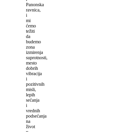
Panonska
ravnica,
i
mi
ćemo
težiti
da
budemo
zona
izmirenja
suprotnosti,
mesto
dobrih
vibracija
i
pozitivnih
misli,
lepih
sećanja
i
vrednih
podsećanja
na
život
u