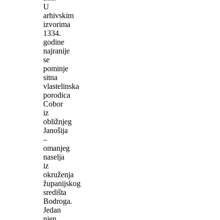
U
arhivskim
izvorima
1334.
godine
najranije
se
pominje
sitna
vlastelinska
porodica
Cobor
iz
obližnjeg
Janošija
–
omanjeg
naselja
iz
okruženja
županijskog
središta
Bodroga.
Jedan
njen