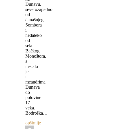
Dunavu,
severozapadno
od
današnjeg
Sombora
i
nedaleko
od
sela
Bačkog
Monoštora,
a
nestalo
je
u
meandrima
Dunava
do
polovine
17.
veka.
Bodroška…
opširnije