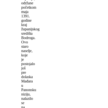
održane
početkom
maja
1391.
godine
kraj
županijskog
središta
Bodroga.
Ovo
staro
naselje,
koje
je
postojalo
još
pre
dolaska
Mađara
u
Panonsku
niziju,
nalazilo
se
na