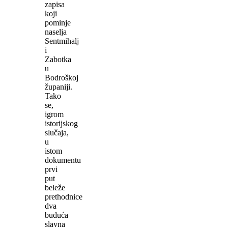
zapisa
koji
pominje
naselja
Sentmihalj
i
Zabotka
u
Bodroškoj
županiji.
Tako
se,
igrom
istorijskog
slučaja,
u
istom
dokumentu
prvi
put
beleže
prethodnice
dva
buduća
slavna