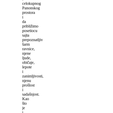
celokupnog
Panonskog
prostora
i
da
približimo
posetiocu
sajta
prepoznatljiv
šarm
ravnice,
njene
ljude,
običaje,
lepote
i
zanimljivosti,
njenu
prošlost
i
sadašnjost.
Kao
što
je
i