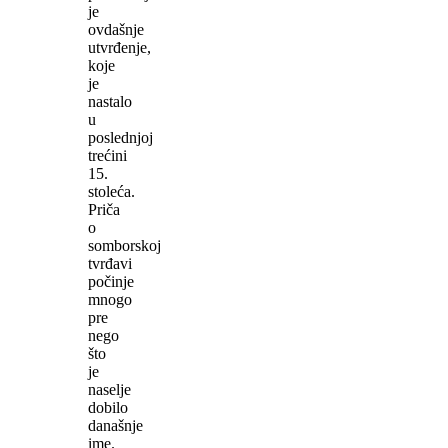
je
ovdašnje
utvrđenje,
koje
je
nastalo
u
poslednjoj
trećini
15.
stoleća.
Priča
o
somborskoj
tvrđavi
počinje
mnogo
pre
nego
što
je
naselje
dobilo
današnje
ime.