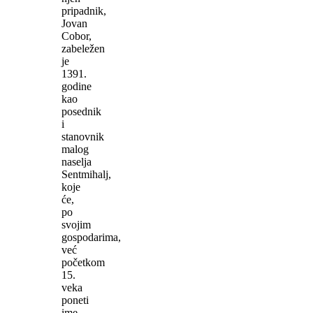
pripadnik,
Jovan
Cobor,
zabeležen
je
1391.
godine
kao
posednik
i
stanovnik
malog
naselja
Sentmihalj,
koje
će,
po
svojim
gospodarima,
već
početkom
15.
veka
poneti
ime