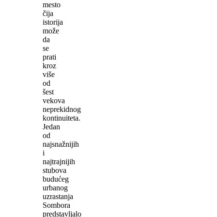
mesto
čija
istorija
može
da
se
prati
kroz
više
od
šest
vekova
neprekidnog
kontinuiteta.
Jedan
od
najsnažnijih
i
najtrajnijih
stubova
budućeg
urbanog
uzrastanja
Sombora
predstavljalo