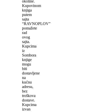
okoline.
Kupovinom
knjiga
putem
sajta
“RAVNOPLOV”
pomažete
rad
ovog
sajta.
Kupcima
iz
Sombora
knjige
mogu
biti
dostavljene
na
kućnu
adresu,
bez
troškova
dostave.
Kupcima
izvan