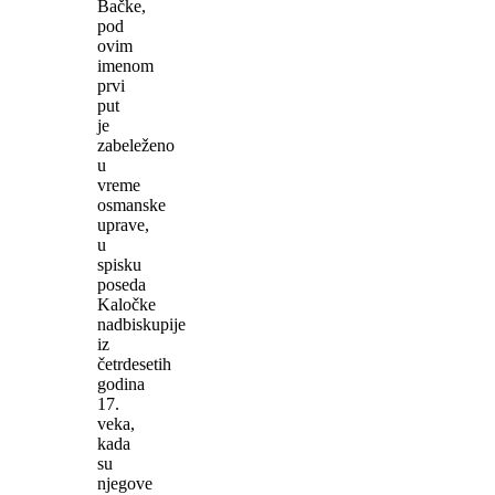
Bačke,
pod
ovim
imenom
prvi
put
je
zabeleženo
u
vreme
osmanske
uprave,
u
spisku
poseda
Kaločke
nadbiskupije
iz
četrdesetih
godina
17.
veka,
kada
su
njegove