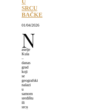
U
SRCU
BAČKE
01/04/2026
N
aselje
Kula
–
danas
grad
koji
se
geografski
nalazi
u
samom
središtu
ili
srcu