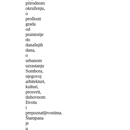
prirodnom
okruženju,
o
prošlosti
grada
od
praistorije
do
današnjih
dana,
o
urbanom
uzrastanju
Sombora,
njegovoj
arhitekturi,
kulturi,
prosveti,
duhovnom
životu
i
prepoznatljivostima.
Štampana
je
u