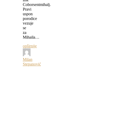
Coborsentmihalj.
Pravi
uspon
porodice
vezuje
se
za
Mihaila…
opširnije
Milan
Stepanović