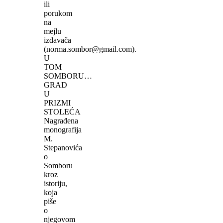
ili
porukom
na
mejlu
izdavača
(norma.sombor@gmail.com).
U
TOM
SOMBORU…
GRAD
U
PRIZMI
STOLEĆA
Nagrađena
monografija
M.
Stepanovića
o
Somboru
kroz
istoriju,
koja
piše
o
njegovom