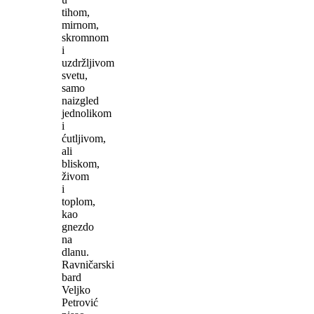
tihom,
mirnom,
skromnom
i
uzdržljivom
svetu,
samo
naizgled
jednolikom
i
ćutljivom,
ali
bliskom,
živom
i
toplom,
kao
gnezdo
na
dlanu.
Ravničarski
bard
Veljko
Petrović