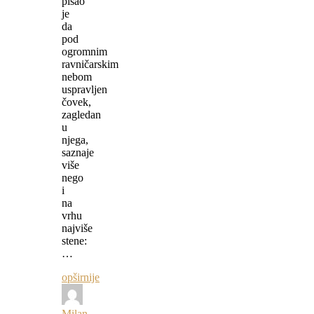
pisao
je
da
pod
ogromnim
ravničarskim
nebom
uspravljen
čovek,
zagledan
u
njega,
saznaje
više
nego
i
na
vrhu
najviše
stene:
…
opširnije
Milan