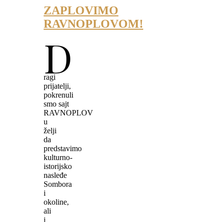
ZAPLOVIMO
RAVNOPLOVOM!
D
ragi
prijatelji,
pokrenuli
smo sajt
RAVNOPLOV
u
želji
da
predstavimo
kulturno-
istorijsko
nasleđe
Sombora
i
okoline,
ali
i