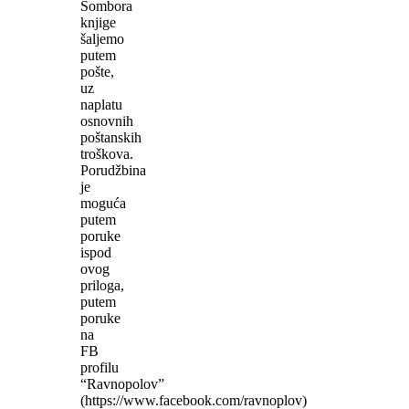
Sombora
knjige
šaljemo
putem
pošte,
uz
naplatu
osnovnih
poštanskih
troškova.
Porudžbina
je
moguća
putem
poruke
ispod
ovog
priloga,
putem
poruke
na
FB
profilu
“Ravnopolov”
(https://www.facebook.com/ravnoplov)