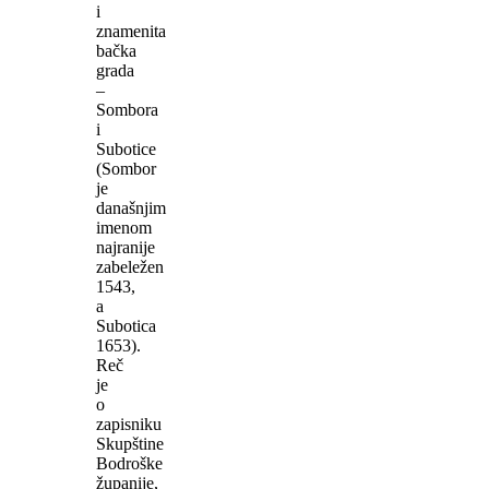
i
znamenita
bačka
grada
–
Sombora
i
Subotice
(Sombor
je
današnjim
imenom
najranije
zabeležen
1543,
a
Subotica
1653).
Reč
je
o
zapisniku
Skupštine
Bodroške
županije,