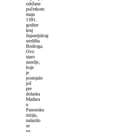
održane
početkom
maja
1391.
godine
kraj
županijskog
središta
Bodroga.
Ovo
staro
naselje,
koje
je
postojalo
još
pre
dolaska
Mađara
u
Panonsku
niziju,
nalazilo
se
na