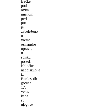
Bačke,
pod
ovim
imenom
prvi
put
je
zabeleženo
u
vreme
osmanske
uprave,
u
spisku
poseda
Kaločke
nadbiskupije
iz
četrdesetih
godina
17.
veka,
kada
su
njegove