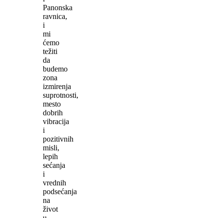
Panonska
ravnica,
i
mi
ćemo
težiti
da
budemo
zona
izmirenja
suprotnosti,
mesto
dobrih
vibracija
i
pozitivnih
misli,
lepih
sećanja
i
vrednih
podsećanja
na
život
u