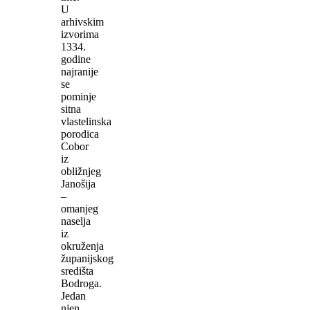
U
arhivskim
izvorima
1334.
godine
najranije
se
pominje
sitna
vlastelinska
porodica
Cobor
iz
obližnjeg
Janošija
–
omanjeg
naselja
iz
okruženja
županijskog
središta
Bodroga.
Jedan
njen