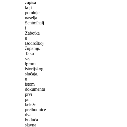
zapisa
koji
pominje
naselja
Sentmihalj
i
Zabotka
u
Bodroškoj
županiji.
Tako
se,
igrom
istorijskog
slučaja,
u
istom
dokumentu
prvi
put
beleže
prethodnice
dva
buduća
slavna