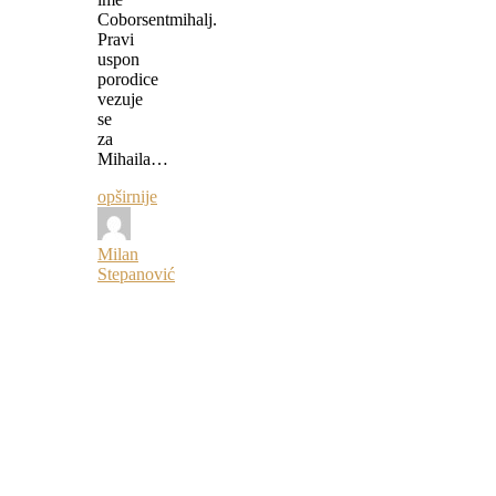
Coborsentmihalj.
Pravi
uspon
porodice
vezuje
se
za
Mihaila…
opširnije
Milan
Stepanović