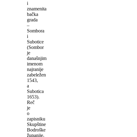
i
znamenita
bačka
grada
–
Sombora
i
Subotice
(Sombor
je
današnjim
imenom
najranije
zabeležen
1543,
a
Subotica
1653).
Reč
je
o
zapisniku
Skupštine
Bodroške
županije,