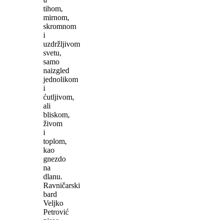
tihom,
mirnom,
skromnom
i
uzdržljivom
svetu,
samo
naizgled
jednolikom
i
ćutljivom,
ali
bliskom,
živom
i
toplom,
kao
gnezdo
na
dlanu.
Ravničarski
bard
Veljko
Petrović