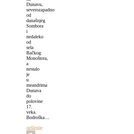
Dunavu,
severozapadno
od
današnjeg
Sombora
i
nedaleko
od
sela
Bačkog
Monoštora,
a
nestalo
je
u
meandrima
Dunava
do
polovine
17.
veka.
Bodroška…
opširnije