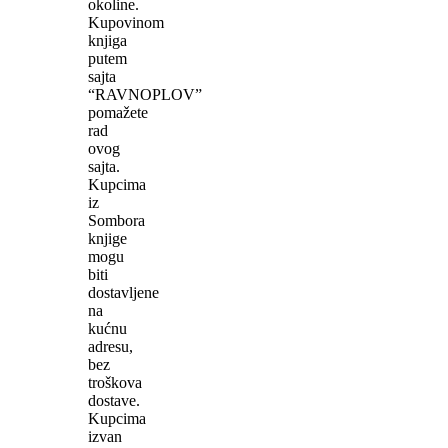
okoline.
Kupovinom
knjiga
putem
sajta
“RAVNOPLOV”
pomažete
rad
ovog
sajta.
Kupcima
iz
Sombora
knjige
mogu
biti
dostavljene
na
kućnu
adresu,
bez
troškova
dostave.
Kupcima
izvan