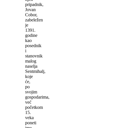
pripadnik,
Jovan
Cobor,
zabeležen
je
1391.
godine
kao
posednik
i
stanovnik
malog
naselja
Sentmihalj,
koje
će,
po
svojim
gospodarima,
već
početkom
15.
veka
poneti
ime