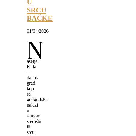
U
SRCU
BAČKE
01/04/2026
N
aselje
Kula
–
danas
grad
koji
se
geografski
nalazi
u
samom
središtu
ili
srcu