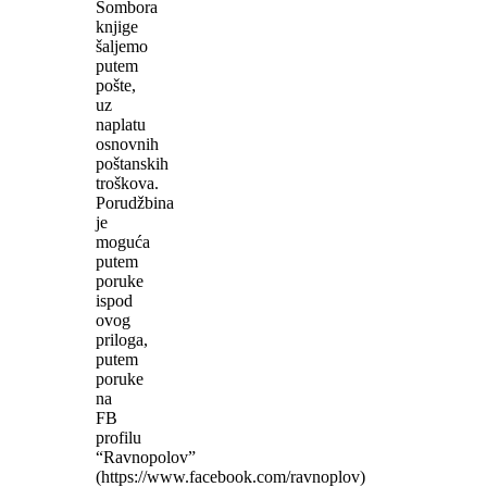
Sombora
knjige
šaljemo
putem
pošte,
uz
naplatu
osnovnih
poštanskih
troškova.
Porudžbina
je
moguća
putem
poruke
ispod
ovog
priloga,
putem
poruke
na
FB
profilu
“Ravnopolov”
(https://www.facebook.com/ravnoplov)