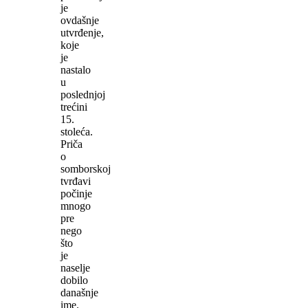
je
ovdašnje
utvrđenje,
koje
je
nastalo
u
poslednjoj
trećini
15.
stoleća.
Priča
o
somborskoj
tvrđavi
počinje
mnogo
pre
nego
što
je
naselje
dobilo
današnje
ime.