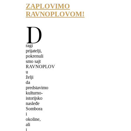
ZAPLOVIMO
RAVNOPLOVOM!
D
ragi
prijatelji,
pokrenuli
smo sajt
RAVNOPLOV
u
želji
da
predstavimo
kulturno-
istorijsko
nasleđe
Sombora
i
okoline,
ali
i