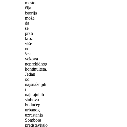
mesto
čija
istorija
može
da
se
prati
kroz
više
od
šest
vekova
neprekidnog
kontinuiteta.
Jedan
od
najsnažnijih
i
najtrajnijih
stubova
budućeg
urbanog
uzrastanja
Sombora
predstavljalo