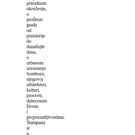
prirodnom
okruženju,
o
prošlosti
grada
od
praistorije
do
današnjih
dana,
o
urbanom
uzrastanju
Sombora,
njegovoj
arhitekturi,
kulturi,
prosveti,
duhovnom
životu
i
prepoznatljivostima.
Štampana
je
u