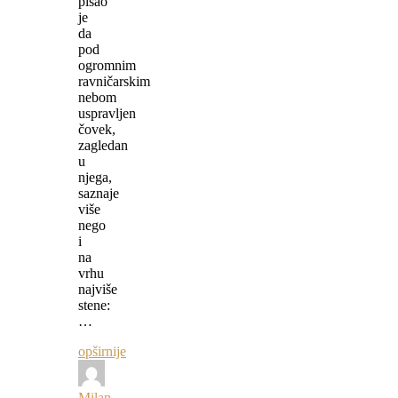
pisao
je
da
pod
ogromnim
ravničarskim
nebom
uspravljen
čovek,
zagledan
u
njega,
saznaje
više
nego
i
na
vrhu
najviše
stene:
…
opširnije
Milan