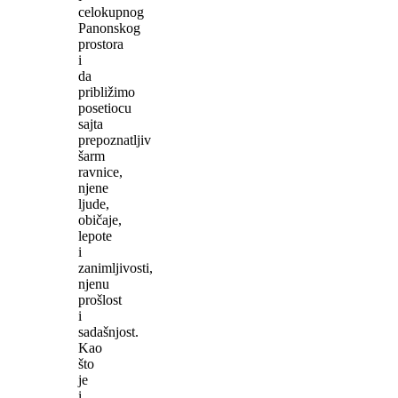
celokupnog
Panonskog
prostora
i
da
približimo
posetiocu
sajta
prepoznatljiv
šarm
ravnice,
njene
ljude,
običaje,
lepote
i
zanimljivosti,
njenu
prošlost
i
sadašnjost.
Kao
što
je
i