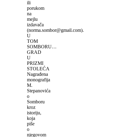
ili
porukom
na
mejlu
izdavača
(norma.sombor@gmail.com).
U
TOM
SOMBORU…
GRAD
U
PRIZMI
STOLEĆA
Nagrađena
monografija
M.
Stepanovića
o
Somboru
kroz
istoriju,
koja
piše
o
njegovom