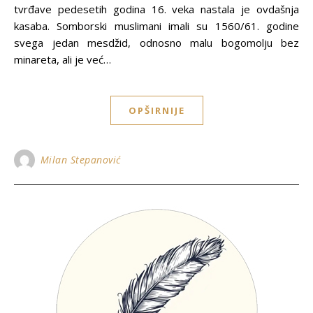
tvrđave pedesetih godina 16. veka nastala je ovdašnja
kasaba. Somborski muslimani imali su 1560/61. godine
svega jedan mesdžid, odnosno malu bogomolјu bez
minareta, ali je već…
OPŠIRNIJE
Milan Stepanović