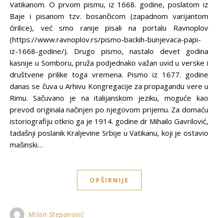
Vatikanom. O prvom pismu, iz 1668. godine, poslatom iz
Baje i pisanom tzv. bosančicom (zapadnom varijantom
ćirilice), već smo ranije pisali na portalu Ravnoplov
(https://www.ravnoplov.rs/pismo-backih-bunjevaca-papi-
iz-1668-godine/). Drugo pismo, nastalo devet godina
kasnije u Somboru, pruža podjednako važan uvid u verske i
društvene prilike toga vremena. Pismo iz 1677. godine
danas se čuva u Arhivu Kongregacije za propagandu vere u
Rimu. Sačuvano je na italijanskom jeziku, moguće kao
prevod originala načinjen po njegovom prijemu. Za domaću
istoriografiju otkrio ga je 1914. godine dr Mihailo Gavrilović,
tadašnji poslanik Kraljevine Srbije u Vatikanu, koji je ostavio
mašinski…
OPŠIRNIJE
Milan Stepanović