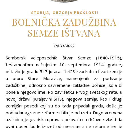
,
ISTORIJA
OBZORJA PROŠLOSTI
BOLNIČKA ZADUŽBINA
SEMZE IŠTVANA
09/11/2025
Somborski veleposednik Ištvan Semze (1840-1915),
testamentom načinjenim 10. septembra 1914. godine,
ostavio je gradu 547 jutara i 1.428 kvadratnih hvati zemlje
u ataru Stare Moravice, namenjenih za podizanje
zadužbine, odnosno savremene zakladne bolnice, koja bi
ponela njegovo ime. Po završetku Prvog svetskog rata, u
novoj državi (Kraljevini SHS), njegova zemlja, kao i drugi
zemljišni posedi koji su do tada pripadali gradu, došla je
pod udar agrarne reforme i bila je oduzeta. Dugo vremena
uzaludno je gradska uprava apelovala na državne vlasti da
ovaj posed bude izuzet od mera agrarne reforme jer je