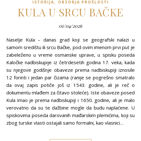
,
ISTORIJA
OBZORJA PROŠLOSTI
KULA U SRCU BAČKE
01/04/2026
Naselje Kula – danas grad koji se geografski nalazi u
samom središtu ili srcu Bačke, pod ovim imenom prvi put je
zabeleženo u vreme osmanske uprave, u spisku poseda
Kaločke nadbiskupije iz četrdesetih godina 17. veka, kada
su njegove godišnje obaveze prema nadbiskupiji iznosile
12 forinti i jedan par čizama (ranije se pogrešno smatralo
da ovaj zapis potiče još iz 1543. godine, ali je reč o
dokumentu mlađem za čitavo stoleće). Iste obaveze posed
Kula imao je prema nadbiskupiji i 1650. godine, ali je malo
verovatno da su te dažbine mogle da budu naplaćene. U
spiskovima poseda darovanih mađarskim plemićima, koji su
zbog turske vlasti ostajali samo formalni, kao vlasnici…