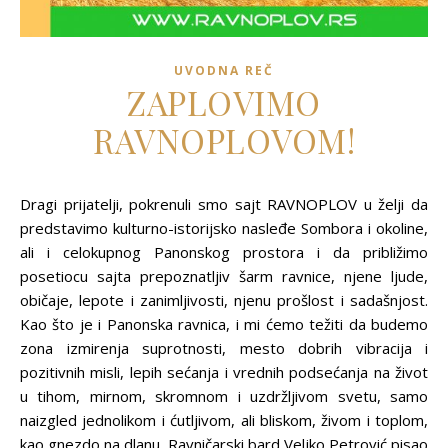
UVODNA REČ
ZAPLOVIMO
RAVNOPLOVOM!
Dragi prijatelji, pokrenuli smo sajt RAVNOPLOV u želji da
predstavimo kulturno-istorijsko nasleđe Sombora i okoline,
ali i celokupnog Panonskog prostora i da približimo
posetiocu sajta prepoznatljiv šarm ravnice, njene ljude,
običaje, lepote i zanimljivosti, njenu prošlost i sadašnjost.
Kao što je i Panonska ravnica, i mi ćemo težiti da budemo
zona izmirenja suprotnosti, mesto dobrih vibracija i
pozitivnih misli, lepih sećanja i vrednih podsećanja na život
u tihom, mirnom, skromnom i uzdržljivom svetu, samo
naizgled jednolikom i ćutljivom, ali bliskom, živom i toplom,
kao gnezdo na dlanu. Ravničarski bard Veljko Petrović pisao