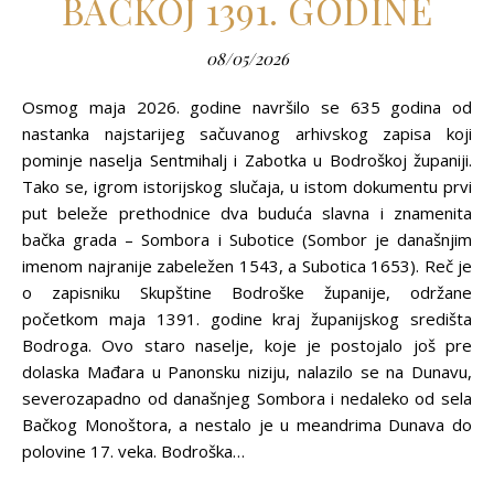
BAČKOJ 1391. GODINE
08/05/2026
Osmog maja 2026. godine navršilo se 635 godina od
nastanka najstarijeg sačuvanog arhivskog zapisa koji
pominje naselja Sentmihalj i Zabotka u Bodroškoj županiji.
Tako se, igrom istorijskog slučaja, u istom dokumentu prvi
put beleže prethodnice dva buduća slavna i znamenita
bačka grada – Sombora i Subotice (Sombor je današnjim
imenom najranije zabeležen 1543, a Subotica 1653). Reč je
o zapisniku Skupštine Bodroške županije, održane
početkom maja 1391. godine kraj županijskog središta
Bodroga. Ovo staro naselje, koje je postojalo još pre
dolaska Mađara u Panonsku niziju, nalazilo se na Dunavu,
severozapadno od današnjeg Sombora i nedaleko od sela
Bačkog Monoštora, a nestalo je u meandrima Dunava do
polovine 17. veka. Bodroška…