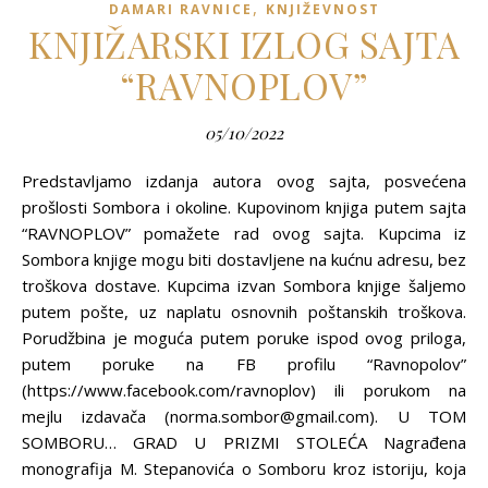
,
DAMARI RAVNICE
KNJIŽEVNOST
KNJIŽARSKI IZLOG SAJTA
“RAVNOPLOV”
05/10/2022
Predstavljamo izdanja autora ovog sajta, posvećena
prošlosti Sombora i okoline. Kupovinom knjiga putem sajta
“RAVNOPLOV” pomažete rad ovog sajta. Kupcima iz
Sombora knjige mogu biti dostavljene na kućnu adresu, bez
troškova dostave. Kupcima izvan Sombora knjige šaljemo
putem pošte, uz naplatu osnovnih poštanskih troškova.
Porudžbina je moguća putem poruke ispod ovog priloga,
putem poruke na FB profilu “Ravnopolov”
(https://www.facebook.com/ravnoplov) ili porukom na
mejlu izdavača (norma.sombor@gmail.com). U TOM
SOMBORU… GRAD U PRIZMI STOLEĆA Nagrađena
monografija M. Stepanovića o Somboru kroz istoriju, koja