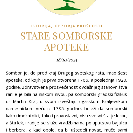
,
ISTORIJA
OBZORJA PROŠLOSTI
STARE SOMBORSKE
APOTEKE
18/10/2025
Sombor je, do pred kraj Drugog svetskog rata, imao šest
apoteka, od kojih je prva otvorena 1766, a poslednja 1920.
godine. Zdravstvena prosvećenost ovdašnjeg stanovništva
ranije je bila na niskom nivou, pa somborski gradski fizikus
dr Martin Kral, u svom izveštaju ugarskom Kraljevskom
namesničkom veću iz 1785. godine, beleži da somborski
kako rimokatolici, tako i pravoslavni, nisu svesni šta je lekar,
a šta lek, i radije se služe vradžbinama po uputstvu bajalica
i berbera, a kad obole, da bi uštedeli novac, muče sami