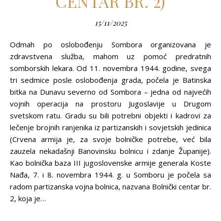
CENTAR BR. 2)
15/11/2025
Odmah po oslobođenju Sombora organizovana je
zdravstvena služba, mahom uz pomoć predratnih
somborskih lekara. Od 11. novembra 1944. godine, svega
tri sedmice posle oslobođenja grada, počela je Batinska
bitka na Dunavu severno od Sombora – jedna od najvećih
vojnih operacija na prostoru Jugoslavije u Drugom
svetskom ratu. Gradu su bili potrebni objekti i kadrovi za
lečenje brojnih ranjenika iz partizanskih i sovjetskih jedinica
(Crvena armija je, za svoje bolničke potrebe, već bila
zauzela nekadašnji Banovinsku bolnicu i zdanje Županije).
Kao bolnička baza III jugoslovenske armije generala Koste
Nađa, 7. i 8. novembra 1944. g. u Somboru je počela sa
radom partizanska vojna bolnica, nazvana Bolnički centar br.
2, koja je…