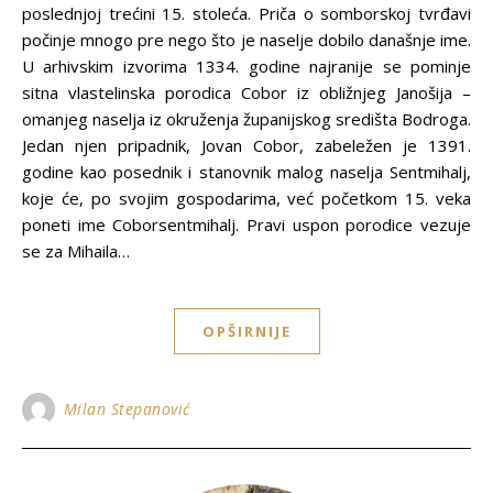
poslednjoj trećini 15. stoleća. Priča o somborskoj tvrđavi
počinje mnogo pre nego što je naselje dobilo današnje ime.
U arhivskim izvorima 1334. godine najranije se pominje
sitna vlastelinska porodica Cobor iz obližnjeg Janošija –
omanjeg naselja iz okruženja županijskog središta Bodroga.
Jedan njen pripadnik, Jovan Cobor, zabeležen je 1391.
godine kao posednik i stanovnik malog naselja Sentmihalj,
koje će, po svojim gospodarima, već početkom 15. veka
poneti ime Coborsentmihalj. Pravi uspon porodice vezuje
se za Mihaila…
OPŠIRNIJE
Milan Stepanović