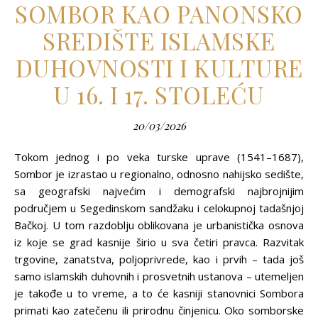
SOMBOR KAO PANONSKO
SREDIŠTE ISLAMSKE
DUHOVNOSTI I KULTURE
U 16. I 17. STOLEĆU
20/03/2026
Tokom jednog i po veka turske uprave (1541–1687),
Sombor je izrastao u regionalno, odnosno nahijsko sedište,
sa geografski najvećim i demografski najbrojnijim
područjem u Segedinskom sandžaku i celokupnoj tadašnjoj
Bačkoj. U tom razdoblju oblikovana je urbanistička osnova
iz koje se grad kasnije širio u sva četiri pravca. Razvitak
trgovine, zanatstva, polјoprivrede, kao i prvih – tada još
samo islamskih duhovnih i prosvetnih ustanova – utemelјen
je takođe u to vreme, a to će kasniji stanovnici Sombora
primati kao zatečenu ili prirodnu činjenicu. Oko somborske