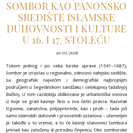
SOMBOR KAO PANONSKO
SREDIŠTE ISLAMSKE
DUHOVNOSTI I KULTURE
U 16. I 17. STOLEĆU
20/03/2026
Tokom jednog i po veka turske uprave (1541–1687),
Sombor je izrastao u regionalno, odnosno nahijsko sedište,
sa geografski najvećim i demografski najbrojnijim
područjem u Segedinskom sandžaku i celokupnoj tadašnjoj
Bačkoj. U tom razdoblju oblikovana je urbanistička osnova
iz koje se grad kasnije širio u sva četiri pravca. Razvitak
trgovine, zanatstva, polјoprivrede, kao i prvih – tada još
samo islamskih duhovnih i prosvetnih ustanova – utemelјen
je takođe u to vreme, a to će kasniji stanovnici Sombora
primati kao zatečenu ili prirodnu činjenicu. Oko somborske