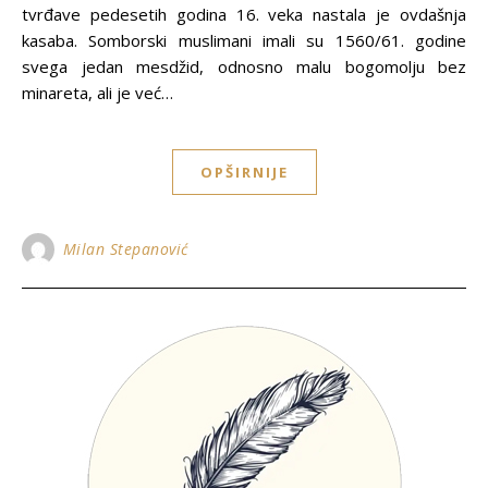
tvrđave pedesetih godina 16. veka nastala je ovdašnja
kasaba. Somborski muslimani imali su 1560/61. godine
svega jedan mesdžid, odnosno malu bogomolјu bez
minareta, ali je već…
OPŠIRNIJE
Milan Stepanović