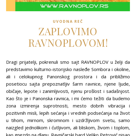
UVODNA REČ
ZAPLOVIMO
RAVNOPLOVOM!
Dragi prijatelji, pokrenuli smo sajt RAVNOPLOV u želji da
predstavimo kulturno-istorijsko nasleđe Sombora i okoline,
ali i celokupnog Panonskog prostora i da približimo
posetiocu sajta prepoznatljiv šarm ravnice, njene ljude,
običaje, lepote i zanimljivosti, njenu prošlost i sadašnjost.
Kao što je i Panonska ravnica, i mi ćemo težiti da budemo
zona izmirenja suprotnosti, mesto dobrih vibracija i
pozitivnih misli, lepih sećanja i vrednih podsećanja na život
u tihom, mirnom, skromnom i uzdržljivom svetu, samo
naizgled jednolikom i ćutljivom, ali bliskom, živom i toplom,
kao gnezdo na dlanu. Ravničarski bard Veljko Petrović pisao