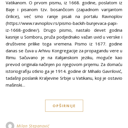
Vatikanom. O prvom pismu, iz 1668. godine, poslatom iz
Baje i pisanom tzv. bosančicom (zapadnom varijantom
ćirilice), već smo ranije pisali na portalu Ravnoplov
(https://www.ravnoplov.rs/pismo-backih-bunjevaca-papi-
iz-1668-godine/). Drugo pismo, nastalo devet godina
kasnije u Somboru, pruža podjednako važan uvid u verske i
društvene prilike toga vremena. Pismo iz 1677. godine
danas se čuva u Arhivu Kongregacije za propagandu vere u
Rimu. Sačuvano je na italijanskom jeziku, moguće kao
prevod originala načinjen po njegovom prijemu. Za domaću
istoriografiju otkrio ga je 1914. godine dr Mihailo Gavrilović,
tadašnji poslanik Kraljevine Srbije u Vatikanu, koji je ostavio
mašinski…
OPŠIRNIJE
Milan Stepanović