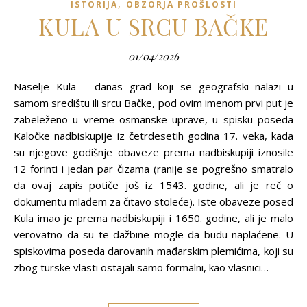
,
ISTORIJA
OBZORJA PROŠLOSTI
KULA U SRCU BAČKE
01/04/2026
Naselje Kula – danas grad koji se geografski nalazi u
samom središtu ili srcu Bačke, pod ovim imenom prvi put je
zabeleženo u vreme osmanske uprave, u spisku poseda
Kaločke nadbiskupije iz četrdesetih godina 17. veka, kada
su njegove godišnje obaveze prema nadbiskupiji iznosile
12 forinti i jedan par čizama (ranije se pogrešno smatralo
da ovaj zapis potiče još iz 1543. godine, ali je reč o
dokumentu mlađem za čitavo stoleće). Iste obaveze posed
Kula imao je prema nadbiskupiji i 1650. godine, ali je malo
verovatno da su te dažbine mogle da budu naplaćene. U
spiskovima poseda darovanih mađarskim plemićima, koji su
zbog turske vlasti ostajali samo formalni, kao vlasnici…