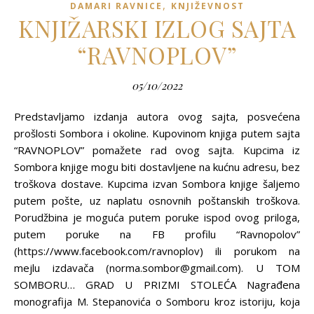
,
DAMARI RAVNICE
KNJIŽEVNOST
KNJIŽARSKI IZLOG SAJTA
“RAVNOPLOV”
05/10/2022
Predstavljamo izdanja autora ovog sajta, posvećena
prošlosti Sombora i okoline. Kupovinom knjiga putem sajta
“RAVNOPLOV” pomažete rad ovog sajta. Kupcima iz
Sombora knjige mogu biti dostavljene na kućnu adresu, bez
troškova dostave. Kupcima izvan Sombora knjige šaljemo
putem pošte, uz naplatu osnovnih poštanskih troškova.
Porudžbina je moguća putem poruke ispod ovog priloga,
putem poruke na FB profilu “Ravnopolov”
(https://www.facebook.com/ravnoplov) ili porukom na
mejlu izdavača (norma.sombor@gmail.com). U TOM
SOMBORU… GRAD U PRIZMI STOLEĆA Nagrađena
monografija M. Stepanovića o Somboru kroz istoriju, koja