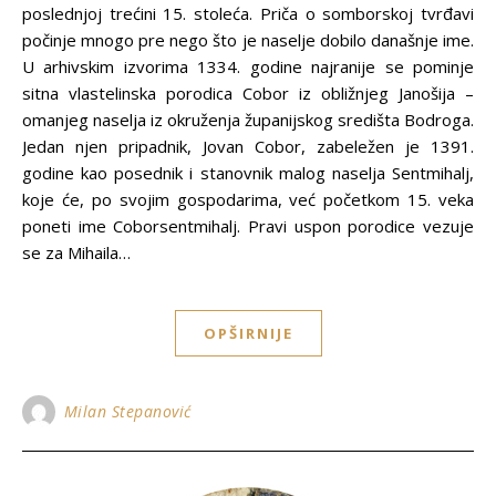
poslednjoj trećini 15. stoleća. Priča o somborskoj tvrđavi
počinje mnogo pre nego što je naselje dobilo današnje ime.
U arhivskim izvorima 1334. godine najranije se pominje
sitna vlastelinska porodica Cobor iz obližnjeg Janošija –
omanjeg naselja iz okruženja županijskog središta Bodroga.
Jedan njen pripadnik, Jovan Cobor, zabeležen je 1391.
godine kao posednik i stanovnik malog naselja Sentmihalj,
koje će, po svojim gospodarima, već početkom 15. veka
poneti ime Coborsentmihalj. Pravi uspon porodice vezuje
se za Mihaila…
OPŠIRNIJE
Milan Stepanović