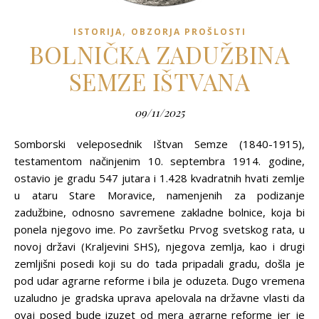
,
ISTORIJA
OBZORJA PROŠLOSTI
BOLNIČKA ZADUŽBINA
SEMZE IŠTVANA
09/11/2025
Somborski veleposednik Ištvan Semze (1840-1915),
testamentom načinjenim 10. septembra 1914. godine,
ostavio je gradu 547 jutara i 1.428 kvadratnih hvati zemlje
u ataru Stare Moravice, namenjenih za podizanje
zadužbine, odnosno savremene zakladne bolnice, koja bi
ponela njegovo ime. Po završetku Prvog svetskog rata, u
novoj državi (Kraljevini SHS), njegova zemlja, kao i drugi
zemljišni posedi koji su do tada pripadali gradu, došla je
pod udar agrarne reforme i bila je oduzeta. Dugo vremena
uzaludno je gradska uprava apelovala na državne vlasti da
ovaj posed bude izuzet od mera agrarne reforme jer je