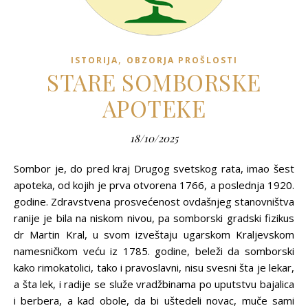
,
ISTORIJA
OBZORJA PROŠLOSTI
STARE SOMBORSKE
APOTEKE
18/10/2025
Sombor je, do pred kraj Drugog svetskog rata, imao šest
apoteka, od kojih je prva otvorena 1766, a poslednja 1920.
godine. Zdravstvena prosvećenost ovdašnjeg stanovništva
ranije je bila na niskom nivou, pa somborski gradski fizikus
dr Martin Kral, u svom izveštaju ugarskom Kraljevskom
namesničkom veću iz 1785. godine, beleži da somborski
kako rimokatolici, tako i pravoslavni, nisu svesni šta je lekar,
a šta lek, i radije se služe vradžbinama po uputstvu bajalica
i berbera, a kad obole, da bi uštedeli novac, muče sami