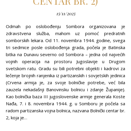
CENTAR BR. 2)
15/11/2025
Odmah po oslobođenju Sombora organizovana je
zdravstvena služba, mahom uz pomoć predratnih
somborskih lekara. Od 11. novembra 1944. godine, svega
tri sedmice posle oslobođenja grada, počela je Batinska
bitka na Dunavu severno od Sombora – jedna od najvećih
vojnih operacija na prostoru Jugoslavije u Drugom
svetskom ratu. Gradu su bili potrebni objekti i kadrovi za
lečenje brojnih ranjenika iz partizanskih i sovjetskih jedinica
(Crvena armija je, za svoje bolničke potrebe, već bila
zauzela nekadašnji Banovinsku bolnicu i zdanje Županije).
Kao bolnička baza III jugoslovenske armije generala Koste
Nađa, 7. i 8. novembra 1944. g. u Somboru je počela sa
radom partizanska vojna bolnica, nazvana Bolnički centar br.
2, koja je…