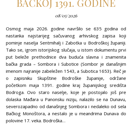
BAČKOJ 1391. GODINE
08/05/2026
Osmog maja 2026. godine navršilo se 635 godina od
nastanka najstarijeg sačuvanog arhivskog zapisa koji
pominje naselja Sentmihalj i Zabotka u Bodroškoj županiji.
Tako se, igrom istorijskog slučaja, u istom dokumentu prvi
put beleže prethodnice dva buduća slavna i znamenita
bačka grada – Sombora i Subotice (Sombor je današnjim
imenom najranije zabeležen 1543, a Subotica 1653). Reč je
o zapisniku Skupštine Bodroške županije, održane
početkom maja 1391. godine kraj županijskog središta
Bodroga. Ovo staro naselje, koje je postojalo još pre
dolaska Mađara u Panonsku niziju, nalazilo se na Dunavu,
severozapadno od današnjeg Sombora i nedaleko od sela
Bačkog Monoštora, a nestalo je u meandrima Dunava do
polovine 17. veka. Bodroška…