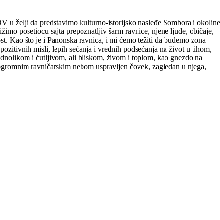
V u želji da predstavimo kulturno-istorijsko nasleđe Sombora i okoline
ižimo posetiocu sajta prepoznatljiv šarm ravnice, njene ljude, običaje,
jost. Kao što je i Panonska ravnica, i mi ćemo težiti da budemo zona
 pozitivnih misli, lepih sećanja i vrednih podsećanja na život u tihom,
nolikom i ćutljivom, ali bliskom, živom i toplom, kao gnezdo na
d ogromnim ravničarskim nebom uspravljen čovek, zagledan u njega,