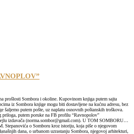
RAVNOPLOV”
ena prošlosti Sombora i okoline. Kupovinom knjiga putem sajta
a iz Sombora knjige mogu biti dostavljene na kućnu adresu, bez
e šaljemo putem pošte, uz naplatu osnovnih poštanskih troškova.
 priloga, putem poruke na FB profilu “Ravnopolov”
 na mejlu izdavača (norma.sombor@gmail.com). U TOM SOMBORU…
epanovića o Somboru kroz istoriju, koja piše o njegovom
 današnjih dana, o urbanom uzrastanju Sombora, njegovoj arhitekturi,