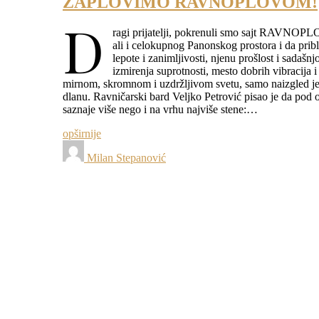
ZAPLOVIMO RAVNOPLOVOM!
D
ragi prijatelji, pokrenuli smo sajt RAVNOPLO
ali i celokupnog Panonskog prostora i da pribl
lepote i zanimljivosti, njenu prošlost i sadašn
izmirenja suprotnosti, mesto dobrih vibracija i
mirnom, skromnom i uzdržljivom svetu, samo naizgled jed
dlanu. Ravničarski bard Veljko Petrović pisao je da po
saznaje više nego i na vrhu najviše stene:…
opširnije
Milan Stepanović