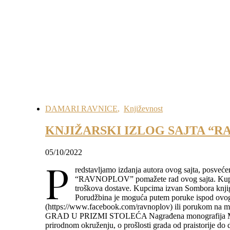
DAMARI RAVNICE
,
Književnost
KNJIŽARSKI IZLOG SAJTA “
05/10/2022
P
redstavljamo izdanja autora ovog sajta, posveć
“RAVNOPLOV” pomažete rad ovog sajta. Kupcim
troškova dostave. Kupcima izvan Sombora knjig
Porudžbina je moguća putem poruke ispod ovog
(https://www.facebook.com/ravnoplov) ili porukom
GRAD U PRIZMI STOLEĆA Nagrađena monografija M. St
prirodnom okruženju, o prošlosti grada od praistorije do