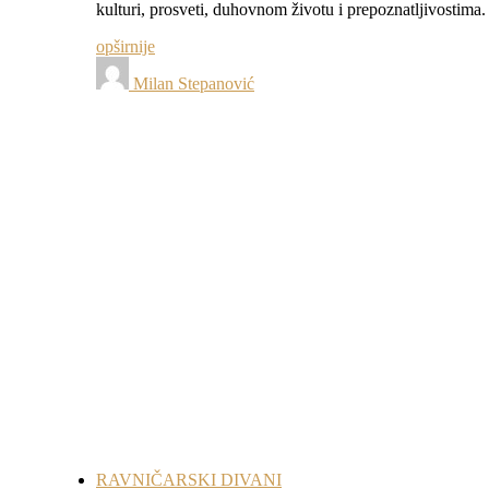
kulturi, prosveti, duhovnom životu i prepoznatljivostim
opširnije
Milan Stepanović
RAVNIČARSKI DIVANI