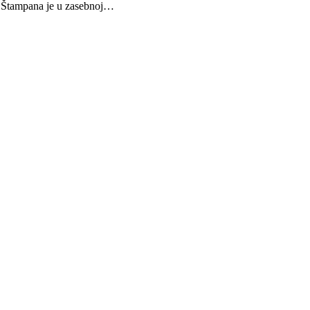
a. Štampana je u zasebnoj…