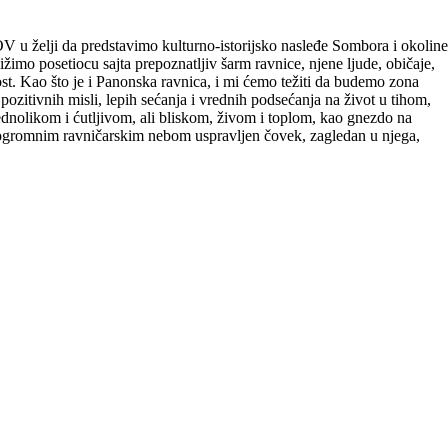
V u želji da predstavimo kulturno-istorijsko nasleđe Sombora i okoline
ižimo posetiocu sajta prepoznatljiv šarm ravnice, njene ljude, običaje,
jost. Kao što je i Panonska ravnica, i mi ćemo težiti da budemo zona
 pozitivnih misli, lepih sećanja i vrednih podsećanja na život u tihom,
nolikom i ćutljivom, ali bliskom, živom i toplom, kao gnezdo na
d ogromnim ravničarskim nebom uspravljen čovek, zagledan u njega,