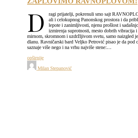
ZAPLOVIMO RAVNOPLOVOM!
D
ragi prijatelji, pokrenuli smo sajt RAVNOPLO
ali i celokupnog Panonskog prostora i da pribl
lepote i zanimljivosti, njenu prošlost i sadašn
izmirenja suprotnosti, mesto dobrih vibracija i
mirnom, skromnom i uzdržljivom svetu, samo naizgled jed
dlanu. Ravničarski bard Veljko Petrović pisao je da po
saznaje više nego i na vrhu najviše stene:…
opširnije
Milan Stepanović