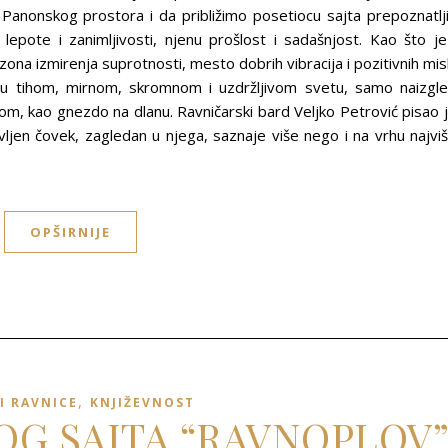
g Panonskog prostora i da približimo posetiocu sajta prepoznatlj
 lepote i zanimljivosti, njenu prošlost i sadašnjost. Kao što je
na izmirenja suprotnosti, mesto dobrih vibracija i pozitivnih misl
t u tihom, mirnom, skromnom i uzdržljivom svetu, samo naizgl
plom, kao gnezdo na dlanu. Ravničarski bard Veljko Petrović pisao 
en čovek, zagledan u njega, saznaje više nego i na vrhu najvi
OPŠIRNIJE
,
I RAVNICE
KNJIŽEVNOST
LOG SAJTA “RAVNOPLOV