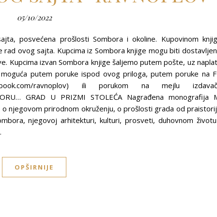
05/10/2022
ajta, posvećena prošlosti Sombora i okoline. Kupovinom knji
ad ovog sajta. Kupcima iz Sombora knjige mogu biti dostavlje
ve. Kupcima izvan Sombora knjige šaljemo putem pošte, uz napla
je moguća putem poruke ispod ovog priloga, putem poruke na 
acebook.com/ravnoplov) ili porukom na mejlu izdava
BORU… GRAD U PRIZMI STOLEĆA Nagrađena monografija 
e o njegovom prirodnom okruženju, o prošlosti grada od praistori
bora, njegovoj arhitekturi, kulturi, prosveti, duhovnom životu
…
OPŠIRNIJE