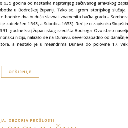
e 635 godina od nastanka najstarijeg sačuvanog arhivskog zapi
abotka u Bodroškoj županiji. Tako se, igrom istorijskog slučaja,
rethodnice dva buduća slavna i znamenita bačka grada – Sombora
je zabeležen 1543, a Subotica 1653). Reč je o zapisniku Skupšti
91. godine kraj županijskog središta Bodroga. Ovo staro naselj
anonsku niziju, nalazilo se na Dunavu, severozapadno od današnj
ora, a nestalo je u meandrima Dunava do polovine 17. vek
OPŠIRNIJE
,
IJA
OBZORJA PROŠLOSTI