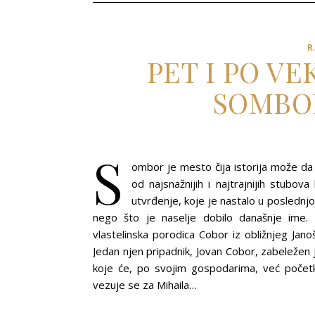
R
PET I PO V
SOMBO
S
ombor je mesto čija istorija može da 
od najsnažnijih i najtrajnijih stub
utvrđenje, koje je nastalo u poslednjo
nego što je naselje dobilo današnje ime. 
vlastelinska porodica Cobor iz obližnjeg Jan
Jedan njen pripadnik, Jovan Cobor, zabeležen 
koje će, po svojim gospodarima, već počet
vezuje se za Mihaila…