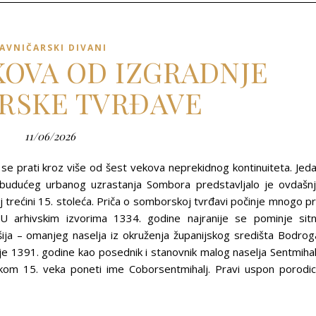
AVNIČARSKI DIVANI
EKOVA OD IZGRADNJE
RSKE TVRĐAVE
11/06/2026
se prati kroz više od šest vekova neprekidnog kontinuiteta. Jed
ova budućeg urbanog uzrastanja Sombora predstavljalo je ovdašn
j trećini 15. stoleća. Priča o somborskoj tvrđavi počinje mnogo p
U arhivskim izvorima 1334. godine najranije se pominje sit
ošija – omanjeg naselja iz okruženja županijskog središta Bodrog
je 1391. godine kao posednik i stanovnik malog naselja Sentmihal
kom 15. veka poneti ime Coborsentmihalj. Pravi uspon porodi