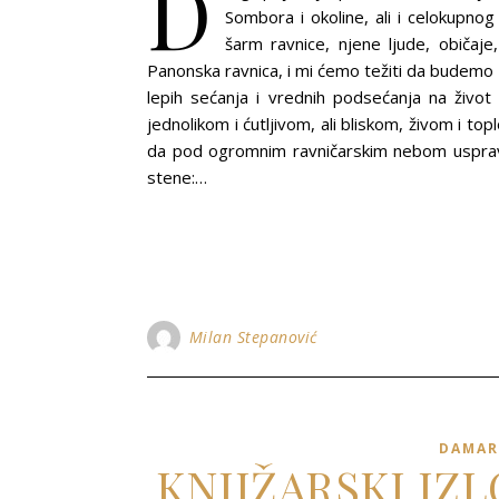
D
Sombora i okoline, ali i celokupno
šarm ravnice, njene ljude, običaje,
Panonska ravnica, i mi ćemo težiti da budemo zo
lepih sećanja i vrednih podsećanja na živo
jednolikom i ćutljivom, ali bliskom, živom i to
da pod ogromnim ravničarskim nebom uspravlj
stene:…
Milan Stepanović
DAMAR
KNJIŽARSKI IZ