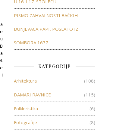
U 16. I 17. STOLEĆU
PISMO ZAHVALNOSTI BAČKIH
ga
BUNJEVACA PAPI, POSLATO IZ
ne
tu
SOMBORA 1677.
FB
ča
M.
KATEGORIJE
je
 i
Arhitektura
(108)
DAMARI RAVNICE
(115)
Folkloristika
(6)
Fotografije
(8)