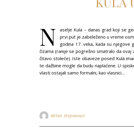
KULA 
N
aselje Kula – danas grad koji se g
prvi put je zabeleženo u vreme osm
godina 17. veka, kada su njegove go
čizama (ranije se pogrešno smatralo da ovaj 
čitavo stoleće). Iste obaveze posed Kula imao
te dažbine mogle da budu naplaćene. U spisk
vlasti ostajali samo formalni, kao vlasnici…
Milan Stepanović