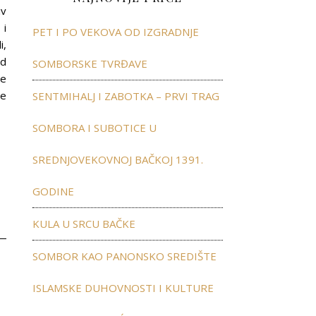
iv
 i
PET I PO VEKOVA OD IZGRADNJE
i,
ed
SOMBORSKE TVRĐAVE
je
še
SENTMIHALJ I ZABOTKA – PRVI TRAG
SOMBORA I SUBOTICE U
SREDNJOVEKOVNOJ BAČKOJ 1391.
GODINE
KULA U SRCU BAČKE
SOMBOR KAO PANONSKO SREDIŠTE
ISLAMSKE DUHOVNOSTI I KULTURE
”