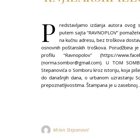
P
redstavljamo izdanja autora ovog s
putem sajta “RAVNOPLOV” pomažete r
na kućnu adresu, bez troškova dosta
osnovnih poštanskih troškova. Porudžbina 
profilu “Ravnopolov” (https://www.f
(norma.sombor@gmail.com). U TOM SOM
Stepanovića o Somboru kroz istoriju, koja piš
do današnjih dana, o urbanom uzrastanju Som
prepoznatljivostima. Štampana je u zasebnoj
Milan Stepanović