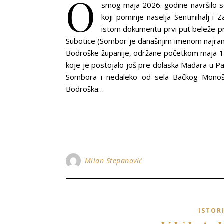
O
smog maja 2026. godine navršilo s
koji pominje naselja Sentmihalj i Z
istom dokumentu prvi put beleže p
Subotice (Sombor je današnjim imenom najrani
Bodroške županije, održane početkom maja 13
koje je postojalo još pre dolaska Mađara u P
Sombora i nedaleko od sela Bačkog Monošt
Bodroška…
Milan Stepanović
ISTOR