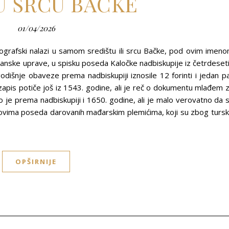
U SRCU BAČKE
01/04/2026
eografski nalazi u samom središtu ili srcu Bačke, pod ovim imen
anske uprave, u spisku poseda Kaločke nadbiskupije iz četrdeset
dišnje obaveze prema nadbiskupiji iznosile 12 forinti i jedan p
zapis potiče još iz 1543. godine, ali je reč o dokumentu mlađem 
 je prema nadbiskupiji i 1650. godine, ali je malo verovatno da 
ovima poseda darovanih mađarskim plemićima, koji su zbog turs
OPŠIRNIJE