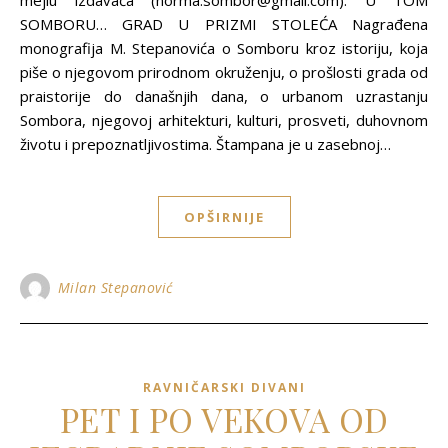
mejlu izdavača (norma.sombor@gmail.com). U TOM
SOMBORU… GRAD U PRIZMI STOLEĆA Nagrađena
monografija M. Stepanovića o Somboru kroz istoriju, koja
piše o njegovom prirodnom okruženju, o prošlosti grada od
praistorije do današnjih dana, o urbanom uzrastanju
Sombora, njegovoj arhitekturi, kulturi, prosveti, duhovnom
životu i prepoznatljivostima. Štampana je u zasebnoj…
OPŠIRNIJE
Milan Stepanović
RAVNIČARSKI DIVANI
PET I PO VEKOVA OD