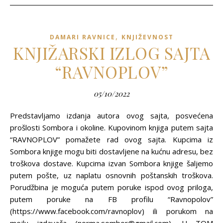
,
DAMARI RAVNICE
KNJIŽEVNOST
KNJIŽARSKI IZLOG SAJTA
“RAVNOPLOV”
05/10/2022
Predstavljamo izdanja autora ovog sajta, posvećena
prošlosti Sombora i okoline. Kupovinom knjiga putem sajta
“RAVNOPLOV” pomažete rad ovog sajta. Kupcima iz
Sombora knjige mogu biti dostavljene na kućnu adresu, bez
troškova dostave. Kupcima izvan Sombora knjige šaljemo
putem pošte, uz naplatu osnovnih poštanskih troškova.
Porudžbina je moguća putem poruke ispod ovog priloga,
putem poruke na FB profilu “Ravnopolov”
(https://www.facebook.com/ravnoplov) ili porukom na