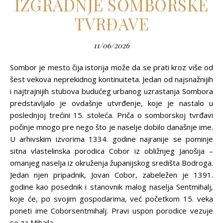
IZGRADNJE SOMBORSKE
TVRĐAVE
11/06/2026
Sombor je mesto čija istorija može da se prati kroz više od
šest vekova neprekidnog kontinuiteta. Jedan od najsnažnijih
i najtrajnijih stubova budućeg urbanog uzrastanja Sombora
predstavljalo je ovdašnje utvrđenje, koje je nastalo u
poslednjoj trećini 15. stoleća. Priča o somborskoj tvrđavi
počinje mnogo pre nego što je naselje dobilo današnje ime.
U arhivskim izvorima 1334. godine najranije se pominje
sitna vlastelinska porodica Cobor iz obližnjeg Janošija –
omanjeg naselja iz okruženja županijskog središta Bodroga.
Jedan njen pripadnik, Jovan Cobor, zabeležen je 1391.
godine kao posednik i stanovnik malog naselja Sentmihalj,
koje će, po svojim gospodarima, već početkom 15. veka
poneti ime Coborsentmihalj. Pravi uspon porodice vezuje
se za Mihaila…