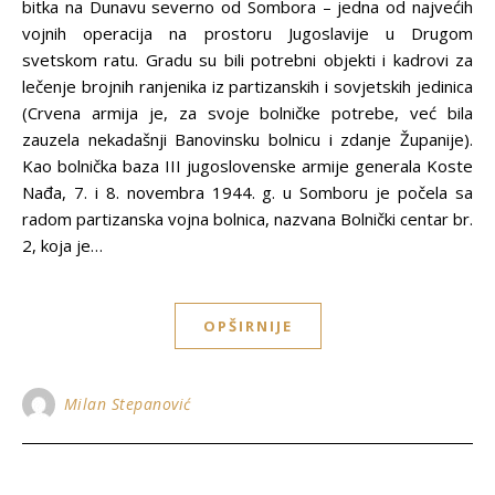
bitka na Dunavu severno od Sombora – jedna od najvećih
vojnih operacija na prostoru Jugoslavije u Drugom
svetskom ratu. Gradu su bili potrebni objekti i kadrovi za
lečenje brojnih ranjenika iz partizanskih i sovjetskih jedinica
(Crvena armija je, za svoje bolničke potrebe, već bila
zauzela nekadašnji Banovinsku bolnicu i zdanje Županije).
Kao bolnička baza III jugoslovenske armije generala Koste
Nađa, 7. i 8. novembra 1944. g. u Somboru je počela sa
radom partizanska vojna bolnica, nazvana Bolnički centar br.
2, koja je…
OPŠIRNIJE
Milan Stepanović