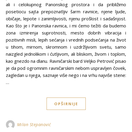
ali i celokupnog Panonskog prostora i da približimo
posetiocu sajta prepoznatljiv šarm ravnice, njene ljude,
običaje, lepote i zanimljivosti, njenu prošlost i sadašnjost.
Kao što je i Panonska ravnica, i mi ćemo težiti da budemo
zona izmirenja suprotnosti, mesto dobrih vibracija i
pozitivnih misli, lepih sećanja i vrednih podsećanja na život
u tihom, mirnom, skromnom i uzdržljivom svetu, samo
naizgled jednolikom i ćutljivom, ali bliskom, živom i toplom,
kao gnezdo na dlanu. Ravničarski bard Veljko Petrović pisao
je da pod ogromnim ravničarskim nebom uspravljen čovek,
zagledan u njega, saznaje više nego i na vrhu najviše stene:
…
OPŠIRNIJE
Milan Stepanović