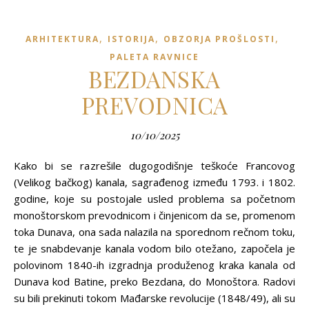
,
,
,
ARHITEKTURA
ISTORIJA
OBZORJA PROŠLOSTI
PALETA RAVNICE
BEZDANSKA
PREVODNICA
10/10/2025
Kako bi se razrešile dugogodišnje teškoće Francovog
(Velikog bačkog) kanala, sagrađenog između 1793. i 1802.
godine, koje su postojale usled problema sa početnom
monoštorskom prevodnicom i činjenicom da se, promenom
toka Dunava, ona sada nalazila na sporednom rečnom toku,
te je snabdevanje kanala vodom bilo otežano, započela je
polovinom 1840-ih izgradnja produženog kraka kanala od
Dunava kod Batine, preko Bezdana, do Monoštora. Radovi
su bili prekinuti tokom Mađarske revolucije (1848/49), ali su