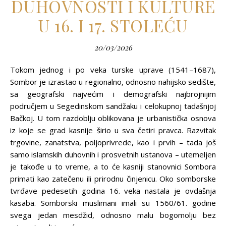
DUHOVNOSTI I KULTURE
U 16. I 17. STOLEĆU
20/03/2026
Tokom jednog i po veka turske uprave (1541–1687),
Sombor je izrastao u regionalno, odnosno nahijsko sedište,
sa geografski najvećim i demografski najbrojnijim
područjem u Segedinskom sandžaku i celokupnoj tadašnjoj
Bačkoj. U tom razdoblju oblikovana je urbanistička osnova
iz koje se grad kasnije širio u sva četiri pravca. Razvitak
trgovine, zanatstva, polјoprivrede, kao i prvih – tada još
samo islamskih duhovnih i prosvetnih ustanova – utemelјen
je takođe u to vreme, a to će kasniji stanovnici Sombora
primati kao zatečenu ili prirodnu činjenicu. Oko somborske
tvrđave pedesetih godina 16. veka nastala je ovdašnja
kasaba. Somborski muslimani imali su 1560/61. godine
svega jedan mesdžid, odnosno malu bogomolјu bez