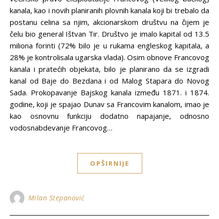
kanala, kao i novih planiranih plovnih kanala koji bi trebalo da
postanu celina sa njim, akcionarskom društvu na čijem je
čelu bio general Ištvan Tir. Društvo je imalo kapital od 13.5
miliona forinti (72% bilo je u rukama engleskog kapitala, a
28% je kontrolisala ugarska vlada). Osim obnove Francovog
kanala i pratećih objekata, bilo je planirano da se izgradi
kanal od Baje do Bezdana i od Malog Stapara do Novog
Sada. Prokopavanje Bajskog kanala između 1871. i 1874.
godine, koji je spajao Dunav sa Francovim kanalom, imao je
kao osnovnu funkciju dodatno napajanje, odnosno
vodosnabdevanje Francovog…
OPŠIRNIJE
Milan Stepanović