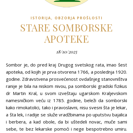
,
ISTORIJA
OBZORJA PROŠLOSTI
STARE SOMBORSKE
APOTEKE
18/10/2025
Sombor je, do pred kraj Drugog svetskog rata, imao šest
apoteka, od kojih je prva otvorena 1766, a poslednja 1920.
godine. Zdravstvena prosvećenost ovdašnjeg stanovništva
ranije je bila na niskom nivou, pa somborski gradski fizikus
dr Martin Kral, u svom izveštaju ugarskom Kraljevskom
namesničkom veću iz 1785. godine, beleži da somborski
kako rimokatolici, tako i pravoslavni, nisu svesni šta je lekar,
a šta lek, i radije se služe vradžbinama po uputstvu bajalica
i berbera, a kad obole, da bi uštedeli novac, muče sami
sebe, te bez lekarske pomoći i nege bespotrebno umiru.