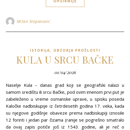
OPŠIRNIJE
Milan Stepanović
,
ISTORIJA
OBZORJA PROŠLOSTI
KULA U SRCU BAČKE
01/04/2026
Naselje Kula – danas grad koji se geografski nalazi u
samom središtu ili srcu Bačke, pod ovim imenom prvi put je
zabeleženo u vreme osmanske uprave, u spisku poseda
Kaločke nadbiskupije iz četrdesetih godina 17. veka, kada
su njegove godišnje obaveze prema nadbiskupiji iznosile
12 forinti i jedan par čizama (ranije se pogrešno smatralo
da ovaj zapis potiče još iz 1543. godine, ali je reč o