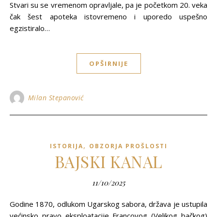
Stvari su se vremenom opravljale, pa je početkom 20. veka
čak šest apoteka istovremeno i uporedo uspešno
egzistiralo…
OPŠIRNIJE
Milan Stepanović
,
ISTORIJA
OBZORJA PROŠLOSTI
BAJSKI KANAL
11/10/2025
Godine 1870, odlukom Ugarskog sabora, država je ustupila
većinsko pravo eksploatacije Francovog (Velikog bačkog)