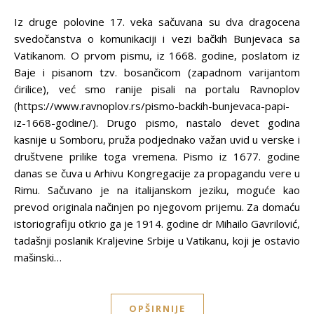
Iz druge polovine 17. veka sačuvana su dva dragocena
svedočanstva o komunikaciji i vezi bačkih Bunjevaca sa
Vatikanom. O prvom pismu, iz 1668. godine, poslatom iz
Baje i pisanom tzv. bosančicom (zapadnom varijantom
ćirilice), već smo ranije pisali na portalu Ravnoplov
(https://www.ravnoplov.rs/pismo-backih-bunjevaca-papi-
iz-1668-godine/). Drugo pismo, nastalo devet godina
kasnije u Somboru, pruža podjednako važan uvid u verske i
društvene prilike toga vremena. Pismo iz 1677. godine
danas se čuva u Arhivu Kongregacije za propagandu vere u
Rimu. Sačuvano je na italijanskom jeziku, moguće kao
prevod originala načinjen po njegovom prijemu. Za domaću
istoriografiju otkrio ga je 1914. godine dr Mihailo Gavrilović,
tadašnji poslanik Kraljevine Srbije u Vatikanu, koji je ostavio
mašinski…
OPŠIRNIJE