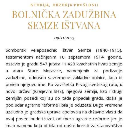
,
ISTORIJA
OBZORJA PROŠLOSTI
BOLNIČKA ZADUŽBINA
SEMZE IŠTVANA
09/11/2025
Somborski veleposednik Ištvan Semze (1840-1915),
testamentom načinjenim 10. septembra 1914. godine,
ostavio je gradu 547 jutara i 1.428 kvadratnih hvati zemlje
u ataru Stare Moravice, namenjenih za podizanje
zadužbine, odnosno savremene zakladne bolnice, koja bi
ponela njegovo ime. Po završetku Prvog svetskog rata, u
novoj državi (Kraljevini SHS), njegova zemlja, kao i drugi
zemljišni posedi koji su do tada pripadali gradu, došla je
pod udar agrarne reforme i bila je oduzeta. Dugo vremena
uzaludno je gradska uprava apelovala na državne vlasti da
ovaj posed bude izuzet od mera agrarne reforme jer je
imao namenu koja bi bila od opšte koristi za stanovništvo