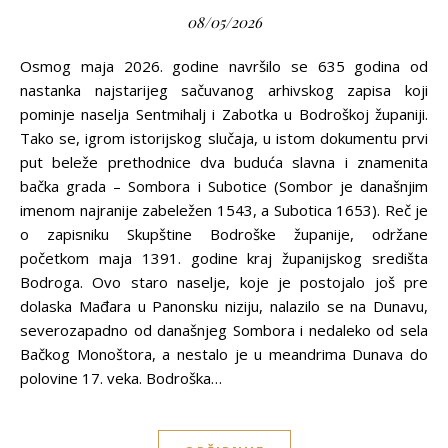
08/05/2026
Osmog maja 2026. godine navršilo se 635 godina od
nastanka najstarijeg sačuvanog arhivskog zapisa koji
pominje naselja Sentmihalj i Zabotka u Bodroškoj županiji.
Tako se, igrom istorijskog slučaja, u istom dokumentu prvi
put beleže prethodnice dva buduća slavna i znamenita
bačka grada – Sombora i Subotice (Sombor je današnjim
imenom najranije zabeležen 1543, a Subotica 1653). Reč je
o zapisniku Skupštine Bodroške županije, održane
početkom maja 1391. godine kraj županijskog središta
Bodroga. Ovo staro naselje, koje je postojalo još pre
dolaska Mađara u Panonsku niziju, nalazilo se na Dunavu,
severozapadno od današnjeg Sombora i nedaleko od sela
Bačkog Monoštora, a nestalo je u meandrima Dunava do
polovine 17. veka. Bodroška…