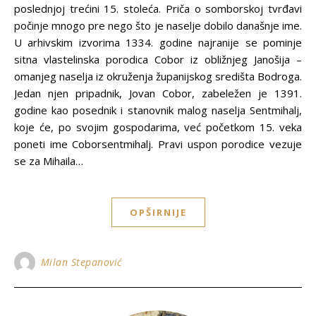
poslednjoj trećini 15. stoleća. Priča o somborskoj tvrđavi
počinje mnogo pre nego što je naselje dobilo današnje ime.
U arhivskim izvorima 1334. godine najranije se pominje
sitna vlastelinska porodica Cobor iz obližnjeg Janošija –
omanjeg naselja iz okruženja županijskog središta Bodroga.
Jedan njen pripadnik, Jovan Cobor, zabeležen je 1391.
godine kao posednik i stanovnik malog naselja Sentmihalj,
koje će, po svojim gospodarima, već početkom 15. veka
poneti ime Coborsentmihalj. Pravi uspon porodice vezuje
se za Mihaila…
OPŠIRNIJE
Milan Stepanović