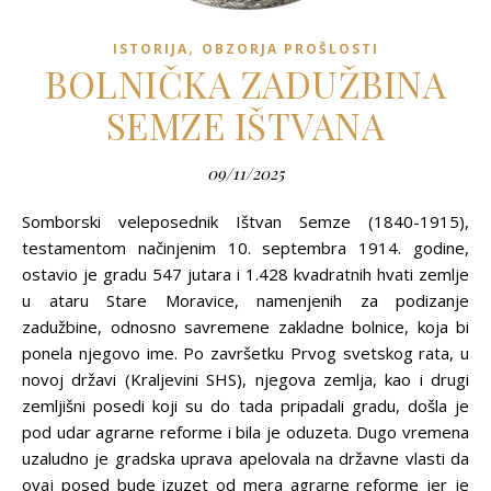
,
ISTORIJA
OBZORJA PROŠLOSTI
BOLNIČKA ZADUŽBINA
SEMZE IŠTVANA
09/11/2025
Somborski veleposednik Ištvan Semze (1840-1915),
testamentom načinjenim 10. septembra 1914. godine,
ostavio je gradu 547 jutara i 1.428 kvadratnih hvati zemlje
u ataru Stare Moravice, namenjenih za podizanje
zadužbine, odnosno savremene zakladne bolnice, koja bi
ponela njegovo ime. Po završetku Prvog svetskog rata, u
novoj državi (Kraljevini SHS), njegova zemlja, kao i drugi
zemljišni posedi koji su do tada pripadali gradu, došla je
pod udar agrarne reforme i bila je oduzeta. Dugo vremena
uzaludno je gradska uprava apelovala na državne vlasti da
ovaj posed bude izuzet od mera agrarne reforme jer je