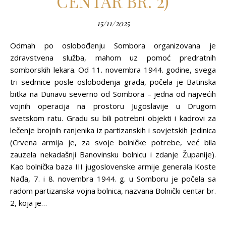
CENTAR BR. 2)
15/11/2025
Odmah po oslobođenju Sombora organizovana je
zdravstvena služba, mahom uz pomoć predratnih
somborskih lekara. Od 11. novembra 1944. godine, svega
tri sedmice posle oslobođenja grada, počela je Batinska
bitka na Dunavu severno od Sombora – jedna od najvećih
vojnih operacija na prostoru Jugoslavije u Drugom
svetskom ratu. Gradu su bili potrebni objekti i kadrovi za
lečenje brojnih ranjenika iz partizanskih i sovjetskih jedinica
(Crvena armija je, za svoje bolničke potrebe, već bila
zauzela nekadašnji Banovinsku bolnicu i zdanje Županije).
Kao bolnička baza III jugoslovenske armije generala Koste
Nađa, 7. i 8. novembra 1944. g. u Somboru je počela sa
radom partizanska vojna bolnica, nazvana Bolnički centar br.
2, koja je…