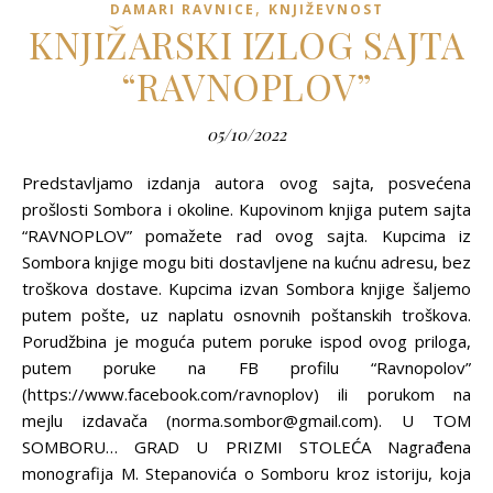
,
DAMARI RAVNICE
KNJIŽEVNOST
KNJIŽARSKI IZLOG SAJTA
“RAVNOPLOV”
05/10/2022
Predstavljamo izdanja autora ovog sajta, posvećena
prošlosti Sombora i okoline. Kupovinom knjiga putem sajta
“RAVNOPLOV” pomažete rad ovog sajta. Kupcima iz
Sombora knjige mogu biti dostavljene na kućnu adresu, bez
troškova dostave. Kupcima izvan Sombora knjige šaljemo
putem pošte, uz naplatu osnovnih poštanskih troškova.
Porudžbina je moguća putem poruke ispod ovog priloga,
putem poruke na FB profilu “Ravnopolov”
(https://www.facebook.com/ravnoplov) ili porukom na
mejlu izdavača (norma.sombor@gmail.com). U TOM
SOMBORU… GRAD U PRIZMI STOLEĆA Nagrađena
monografija M. Stepanovića o Somboru kroz istoriju, koja