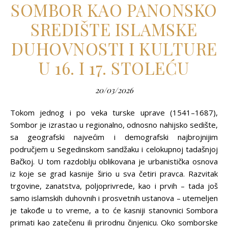
SOMBOR KAO PANONSKO
SREDIŠTE ISLAMSKE
DUHOVNOSTI I KULTURE
U 16. I 17. STOLEĆU
20/03/2026
Tokom jednog i po veka turske uprave (1541–1687),
Sombor je izrastao u regionalno, odnosno nahijsko sedište,
sa geografski najvećim i demografski najbrojnijim
područjem u Segedinskom sandžaku i celokupnoj tadašnjoj
Bačkoj. U tom razdoblju oblikovana je urbanistička osnova
iz koje se grad kasnije širio u sva četiri pravca. Razvitak
trgovine, zanatstva, polјoprivrede, kao i prvih – tada još
samo islamskih duhovnih i prosvetnih ustanova – utemelјen
je takođe u to vreme, a to će kasniji stanovnici Sombora
primati kao zatečenu ili prirodnu činjenicu. Oko somborske