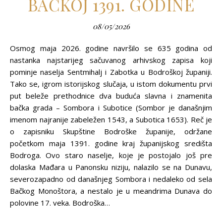
BAČKOJ 1391. GODINE
08/05/2026
Osmog maja 2026. godine navršilo se 635 godina od
nastanka najstarijeg sačuvanog arhivskog zapisa koji
pominje naselja Sentmihalj i Zabotka u Bodroškoj županiji.
Tako se, igrom istorijskog slučaja, u istom dokumentu prvi
put beleže prethodnice dva buduća slavna i znamenita
bačka grada – Sombora i Subotice (Sombor je današnjim
imenom najranije zabeležen 1543, a Subotica 1653). Reč je
o zapisniku Skupštine Bodroške županije, održane
početkom maja 1391. godine kraj županijskog središta
Bodroga. Ovo staro naselje, koje je postojalo još pre
dolaska Mađara u Panonsku niziju, nalazilo se na Dunavu,
severozapadno od današnjeg Sombora i nedaleko od sela
Bačkog Monoštora, a nestalo je u meandrima Dunava do
polovine 17. veka. Bodroška…