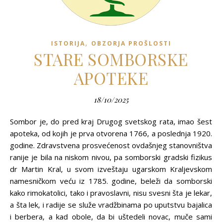
,
ISTORIJA
OBZORJA PROŠLOSTI
STARE SOMBORSKE
APOTEKE
18/10/2025
Sombor je, do pred kraj Drugog svetskog rata, imao šest
apoteka, od kojih je prva otvorena 1766, a poslednja 1920.
godine. Zdravstvena prosvećenost ovdašnjeg stanovništva
ranije je bila na niskom nivou, pa somborski gradski fizikus
dr Martin Kral, u svom izveštaju ugarskom Kraljevskom
namesničkom veću iz 1785. godine, beleži da somborski
kako rimokatolici, tako i pravoslavni, nisu svesni šta je lekar,
a šta lek, i radije se služe vradžbinama po uputstvu bajalica
i berbera, a kad obole, da bi uštedeli novac, muče sami