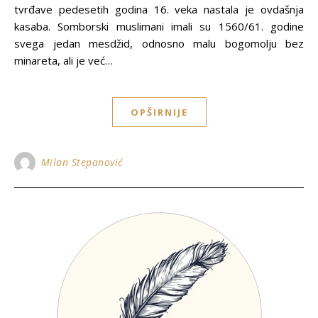
tvrđave pedesetih godina 16. veka nastala je ovdašnja
kasaba. Somborski muslimani imali su 1560/61. godine
svega jedan mesdžid, odnosno malu bogomolјu bez
minareta, ali je već…
OPŠIRNIJE
Milan Stepanović