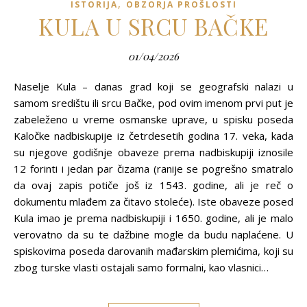
,
ISTORIJA
OBZORJA PROŠLOSTI
KULA U SRCU BAČKE
01/04/2026
Naselje Kula – danas grad koji se geografski nalazi u
samom središtu ili srcu Bačke, pod ovim imenom prvi put je
zabeleženo u vreme osmanske uprave, u spisku poseda
Kaločke nadbiskupije iz četrdesetih godina 17. veka, kada
su njegove godišnje obaveze prema nadbiskupiji iznosile
12 forinti i jedan par čizama (ranije se pogrešno smatralo
da ovaj zapis potiče još iz 1543. godine, ali je reč o
dokumentu mlađem za čitavo stoleće). Iste obaveze posed
Kula imao je prema nadbiskupiji i 1650. godine, ali je malo
verovatno da su te dažbine mogle da budu naplaćene. U
spiskovima poseda darovanih mađarskim plemićima, koji su
zbog turske vlasti ostajali samo formalni, kao vlasnici…