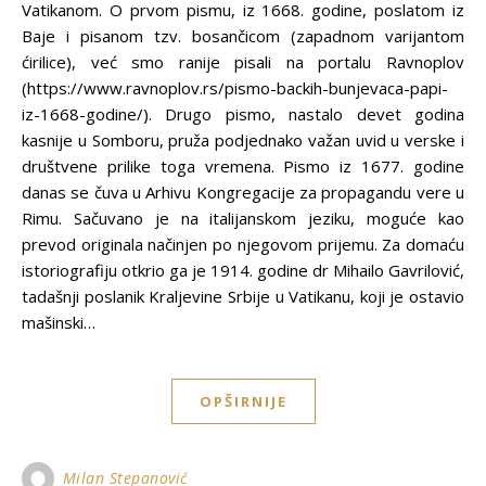
Vatikanom. O prvom pismu, iz 1668. godine, poslatom iz
Baje i pisanom tzv. bosančicom (zapadnom varijantom
ćirilice), već smo ranije pisali na portalu Ravnoplov
(https://www.ravnoplov.rs/pismo-backih-bunjevaca-papi-
iz-1668-godine/). Drugo pismo, nastalo devet godina
kasnije u Somboru, pruža podjednako važan uvid u verske i
društvene prilike toga vremena. Pismo iz 1677. godine
danas se čuva u Arhivu Kongregacije za propagandu vere u
Rimu. Sačuvano je na italijanskom jeziku, moguće kao
prevod originala načinjen po njegovom prijemu. Za domaću
istoriografiju otkrio ga je 1914. godine dr Mihailo Gavrilović,
tadašnji poslanik Kraljevine Srbije u Vatikanu, koji je ostavio
mašinski…
OPŠIRNIJE
Milan Stepanović