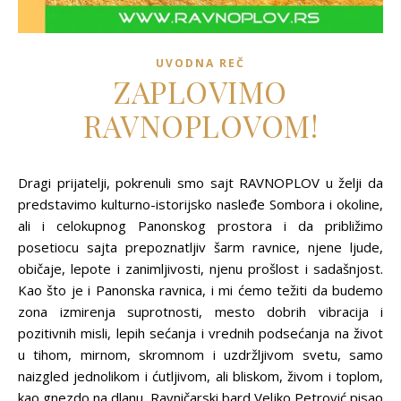
UVODNA REČ
ZAPLOVIMO
RAVNOPLOVOM!
Dragi prijatelji, pokrenuli smo sajt RAVNOPLOV u želji da
predstavimo kulturno-istorijsko nasleđe Sombora i okoline,
ali i celokupnog Panonskog prostora i da približimo
posetiocu sajta prepoznatljiv šarm ravnice, njene ljude,
običaje, lepote i zanimljivosti, njenu prošlost i sadašnjost.
Kao što je i Panonska ravnica, i mi ćemo težiti da budemo
zona izmirenja suprotnosti, mesto dobrih vibracija i
pozitivnih misli, lepih sećanja i vrednih podsećanja na život
u tihom, mirnom, skromnom i uzdržljivom svetu, samo
naizgled jednolikom i ćutljivom, ali bliskom, živom i toplom,
kao gnezdo na dlanu. Ravničarski bard Veljko Petrović pisao