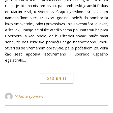
ranije je bila na niskom nivou, pa somborski gradski fizikus
dr Martin Kral, u svom izveštaju ugarskom Kraljevskom
namesničkom veću iz 1785. godine, beleži da somborski
kako rimokatolici, tako i pravoslavni, nisu svesni šta je lekar,
a šta lek, i radije se služe vradžbinama po uputstvu bajalica
i berbera, a kad obole, da bi uštedeli novac, muče sami
sebe, te bez lekarske pomoći i nege bespotrebno umiru.
Stvari su se vremenom opravljale, pa je početkom 20. veka
čak šest apoteka istovremeno i uporedo uspešno
egzistiralo…
OPŠIRNIJE
Milan Stepanović