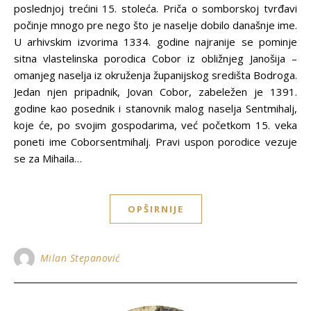
poslednjoj trećini 15. stoleća. Priča o somborskoj tvrđavi
počinje mnogo pre nego što je naselje dobilo današnje ime.
U arhivskim izvorima 1334. godine najranije se pominje
sitna vlastelinska porodica Cobor iz obližnjeg Janošija –
omanjeg naselja iz okruženja županijskog središta Bodroga.
Jedan njen pripadnik, Jovan Cobor, zabeležen je 1391.
godine kao posednik i stanovnik malog naselja Sentmihalj,
koje će, po svojim gospodarima, već početkom 15. veka
poneti ime Coborsentmihalj. Pravi uspon porodice vezuje
se za Mihaila…
OPŠIRNIJE
Milan Stepanović