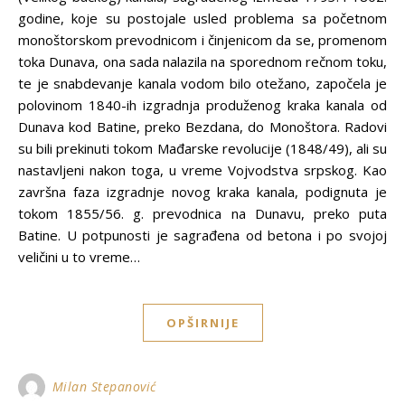
godine, koje su postojale usled problema sa početnom
monoštorskom prevodnicom i činjenicom da se, promenom
toka Dunava, ona sada nalazila na sporednom rečnom toku,
te je snabdevanje kanala vodom bilo otežano, započela je
polovinom 1840-ih izgradnja produženog kraka kanala od
Dunava kod Batine, preko Bezdana, do Monoštora. Radovi
su bili prekinuti tokom Mađarske revolucije (1848/49), ali su
nastavljeni nakon toga, u vreme Vojvodstva srpskog. Kao
završna faza izgradnje novog kraka kanala, podignuta je
tokom 1855/56. g. prevodnica na Dunavu, preko puta
Batine. U potpunosti je sagrađena od betona i po svojoj
veličini u to vreme…
OPŠIRNIJE
Milan Stepanović