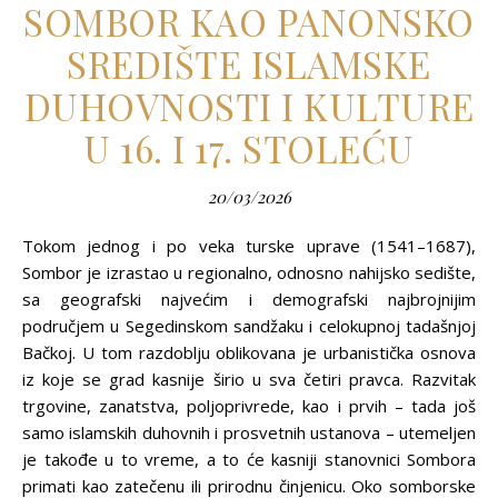
SOMBOR KAO PANONSKO
SREDIŠTE ISLAMSKE
DUHOVNOSTI I KULTURE
U 16. I 17. STOLEĆU
20/03/2026
Tokom jednog i po veka turske uprave (1541–1687),
Sombor je izrastao u regionalno, odnosno nahijsko sedište,
sa geografski najvećim i demografski najbrojnijim
područjem u Segedinskom sandžaku i celokupnoj tadašnjoj
Bačkoj. U tom razdoblju oblikovana je urbanistička osnova
iz koje se grad kasnije širio u sva četiri pravca. Razvitak
trgovine, zanatstva, polјoprivrede, kao i prvih – tada još
samo islamskih duhovnih i prosvetnih ustanova – utemelјen
je takođe u to vreme, a to će kasniji stanovnici Sombora
primati kao zatečenu ili prirodnu činjenicu. Oko somborske