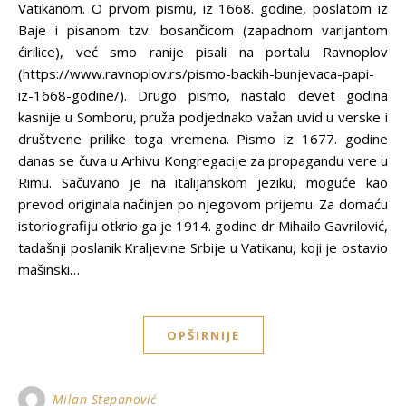
Vatikanom. O prvom pismu, iz 1668. godine, poslatom iz
Baje i pisanom tzv. bosančicom (zapadnom varijantom
ćirilice), već smo ranije pisali na portalu Ravnoplov
(https://www.ravnoplov.rs/pismo-backih-bunjevaca-papi-
iz-1668-godine/). Drugo pismo, nastalo devet godina
kasnije u Somboru, pruža podjednako važan uvid u verske i
društvene prilike toga vremena. Pismo iz 1677. godine
danas se čuva u Arhivu Kongregacije za propagandu vere u
Rimu. Sačuvano je na italijanskom jeziku, moguće kao
prevod originala načinjen po njegovom prijemu. Za domaću
istoriografiju otkrio ga je 1914. godine dr Mihailo Gavrilović,
tadašnji poslanik Kraljevine Srbije u Vatikanu, koji je ostavio
mašinski…
OPŠIRNIJE
Milan Stepanović