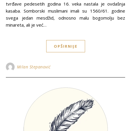
tvrđave pedesetih godina 16. veka nastala je ovdašnja
kasaba. Somborski muslimani imali su 1560/61. godine
svega jedan mesdžid, odnosno malu bogomolјu bez
minareta, ali je već…
OPŠIRNIJE
Milan Stepanović