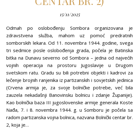
CENTAR BR. 2)
15/11/2025
Odmah po oslobođenju Sombora organizovana je
zdravstvena služba, mahom uz pomoć predratnih
somborskih lekara. Od 11. novembra 1944. godine, svega
tri sedmice posle oslobođenja grada, počela je Batinska
bitka na Dunavu severno od Sombora – jedna od najvećih
vojnih operacija na prostoru Jugoslavije u Drugom
svetskom ratu. Gradu su bili potrebni objekti i kadrovi za
lečenje brojnih ranjenika iz partizanskih i sovjetskih jedinica
(Crvena armija je, za svoje bolničke potrebe, već bila
zauzela nekadašnji Banovinsku bolnicu i zdanje Županije).
Kao bolnička baza III jugoslovenske armije generala Koste
Nađa, 7. i 8. novembra 1944. g. u Somboru je počela sa
radom partizanska vojna bolnica, nazvana Bolnički centar br.
2, koja je…