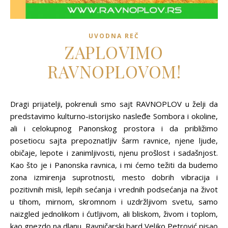
UVODNA REČ
ZAPLOVIMO
RAVNOPLOVOM!
Dragi prijatelji, pokrenuli smo sajt RAVNOPLOV u želji da
predstavimo kulturno-istorijsko nasleđe Sombora i okoline,
ali i celokupnog Panonskog prostora i da približimo
posetiocu sajta prepoznatljiv šarm ravnice, njene ljude,
običaje, lepote i zanimljivosti, njenu prošlost i sadašnjost.
Kao što je i Panonska ravnica, i mi ćemo težiti da budemo
zona izmirenja suprotnosti, mesto dobrih vibracija i
pozitivnih misli, lepih sećanja i vrednih podsećanja na život
u tihom, mirnom, skromnom i uzdržljivom svetu, samo
naizgled jednolikom i ćutljivom, ali bliskom, živom i toplom,
kao gnezdo na dlanu. Ravničarski bard Veljko Petrović pisao