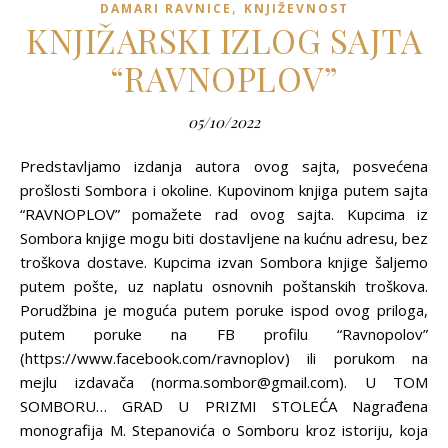
,
DAMARI RAVNICE
KNJIŽEVNOST
KNJIŽARSKI IZLOG SAJTA
“RAVNOPLOV”
05/10/2022
Predstavljamo izdanja autora ovog sajta, posvećena
prošlosti Sombora i okoline. Kupovinom knjiga putem sajta
“RAVNOPLOV” pomažete rad ovog sajta. Kupcima iz
Sombora knjige mogu biti dostavljene na kućnu adresu, bez
troškova dostave. Kupcima izvan Sombora knjige šaljemo
putem pošte, uz naplatu osnovnih poštanskih troškova.
Porudžbina je moguća putem poruke ispod ovog priloga,
putem poruke na FB profilu “Ravnopolov”
(https://www.facebook.com/ravnoplov) ili porukom na
mejlu izdavača (norma.sombor@gmail.com). U TOM
SOMBORU… GRAD U PRIZMI STOLEĆA Nagrađena
monografija M. Stepanovića o Somboru kroz istoriju, koja