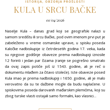
,
ISTORIJA
OBZORJA PROŠLOSTI
KULA U SRCU BAČKE
01/04/2026
Naselje Kula – danas grad koji se geografski nalazi u
samom središtu ili srcu Bačke, pod ovim imenom prvi put je
zabeleženo u vreme osmanske uprave, u spisku poseda
Kaločke nadbiskupije iz četrdesetih godina 17. veka, kada
su njegove godišnje obaveze prema nadbiskupiji iznosile
12 forinti i jedan par čizama (ranije se pogrešno smatralo
da ovaj zapis potiče još iz 1543. godine, ali je reč o
dokumentu mlađem za čitavo stoleće). Iste obaveze posed
Kula imao je prema nadbiskupiji i 1650. godine, ali je malo
verovatno da su te dažbine mogle da budu naplaćene. U
spiskovima poseda darovanih mađarskim plemićima, koji su
zbog turske vlasti ostajali samo formalni, kao vlasnici…