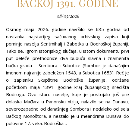
BAČKOJ 1391. GODINE
08/05/2026
Osmog maja 2026. godine navršilo se 635 godina od
nastanka najstarijeg sačuvanog arhivskog zapisa koji
pominje naselja Sentmihalj i Zabotka u Bodroškoj županiji.
Tako se, igrom istorijskog slučaja, u istom dokumentu prvi
put beleže prethodnice dva buduća slavna i znamenita
bačka grada – Sombora i Subotice (Sombor je današnjim
imenom najranije zabeležen 1543, a Subotica 1653). Reč je
o zapisniku Skupštine Bodroške županije, održane
početkom maja 1391. godine kraj županijskog središta
Bodroga. Ovo staro naselje, koje je postojalo još pre
dolaska Mađara u Panonsku niziju, nalazilo se na Dunavu,
severozapadno od današnjeg Sombora i nedaleko od sela
Bačkog Monoštora, a nestalo je u meandrima Dunava do
polovine 17. veka. Bodroška…