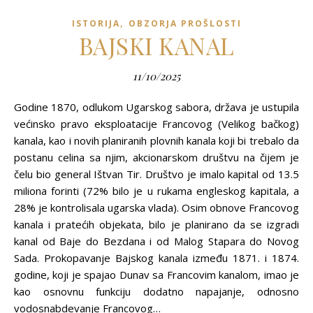
,
ISTORIJA
OBZORJA PROŠLOSTI
BAJSKI KANAL
11/10/2025
Godine 1870, odlukom Ugarskog sabora, država je ustupila
većinsko pravo eksploatacije Francovog (Velikog bačkog)
kanala, kao i novih planiranih plovnih kanala koji bi trebalo da
postanu celina sa njim, akcionarskom društvu na čijem je
čelu bio general Ištvan Tir. Društvo je imalo kapital od 13.5
miliona forinti (72% bilo je u rukama engleskog kapitala, a
28% je kontrolisala ugarska vlada). Osim obnove Francovog
kanala i pratećih objekata, bilo je planirano da se izgradi
kanal od Baje do Bezdana i od Malog Stapara do Novog
Sada. Prokopavanje Bajskog kanala između 1871. i 1874.
godine, koji je spajao Dunav sa Francovim kanalom, imao je
kao osnovnu funkciju dodatno napajanje, odnosno
vodosnabdevanje Francovog…