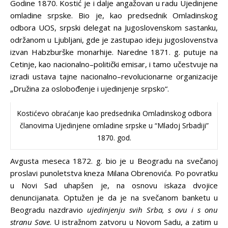
Godine 1870. Kostić je i dalje angažovan u radu Ujedinjene
omladine srpske. Bio je, kao predsednik Omladinskog
odbora UOS, srpski delegat na Jugoslovenskom sastanku,
održanom u Ljubljani, gde je zastupao ideju jugoslovenstva
izvan Habzburške monarhije. Naredne 1871. g. putuje na
Cetinje, kao nacionalno–politički emisar, i tamo učestvuje na
izradi ustava tajne nacionalno–revolucionarne organizacije
„Družina za oslobođenje i ujedinjenje srpsko“.
Kostićevo obraćanje kao predsednika Omladinskog odbora
članovima Ujedinjene omladine srpske u “Mladoj Srbadiji”
1870. god.
Avgusta meseca 1872. g. bio je u Beogradu na svečanoj
proslavi punoletstva kneza Milana Obrenovića. Po povratku
u Novi Sad uhapšen je, na osnovu iskaza dvojice
denuncijanata. Optužen je da je na svečanom banketu u
Beogradu nazdravio
ujedinjenju svih Srba, s ovu i s onu
stranu Save
. U istražnom zatvoru u Novom Sadu, a zatim u