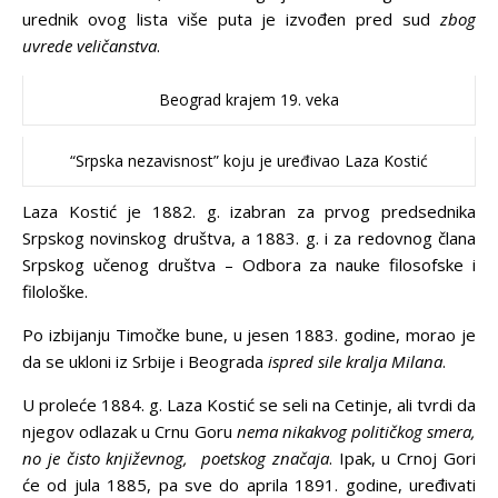
urednik ovog lista više puta je izvođen pred sud
zbog
uvrede veličanstva
.
Beograd krajem 19. veka
“Srpska nezavisnost” koju je uređivao Laza Kostić
Laza Kostić je 1882. g. izabran za prvog predsednika
Srpskog novinskog društva, a 1883. g. i za redovnog člana
Srpskog učenog društva – Odbora za nauke filosofske i
filološke.
Po izbijanju Timočke bune, u jesen 1883. godine, morao je
da se ukloni iz Srbije i Beograda
ispred sile kralja Milana
.
U proleće 1884. g. Laza Kostić se seli na Cetinje, ali tvrdi da
njegov odlazak u Crnu Goru
nema nikakvog političkog smera,
no je čisto književnog, poetskog značaja
. Ipak, u Crnoj Gori
će od jula 1885, pa sve do aprila 1891. godine, uređivati