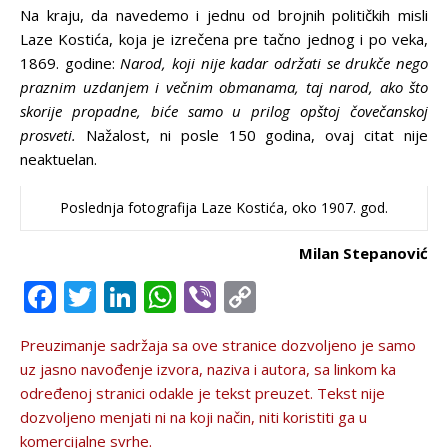
Na kraju, da navedemo i jednu od brojnih političkih misli
Laze Kostića, koja je izrečena pre tačno jednog i po veka,
1869. godine:
Narod, koji nije kadar održati se drukče nego
praznim uzdanjem i večnim obmanama, taj narod, ako što
skorije propadne, biće samo u prilog opštoj čovečanskoj
prosveti.
Nažalost, ni posle 150 godina, ovaj citat nije
neaktuelan.
Poslednja fotografija Laze Kostića, oko 1907. god.
Milan Stepanović
Facebook
Twitter
LinkedIn
WhatsApp
Viber
Copy
Link
Preuzimanje sadržaja sa ove stranice dozvolјeno je samo
uz jasno navođenje izvora, naziva i autora, sa linkom ka
određenoj stranici odakle je tekst preuzet. Tekst nije
dozvolјeno menjati ni na koji način, niti koristiti ga u
komercijalne svrhe.