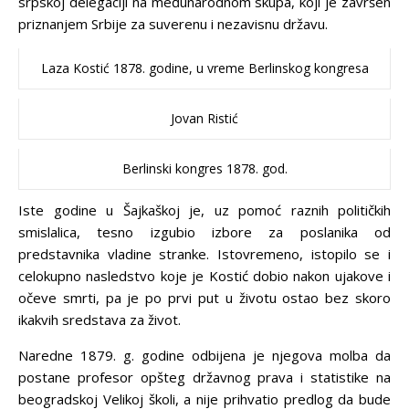
srpskoj delegaciji na međunarodnom skupa, koji je završen
priznanjem Srbije za suverenu i nezavisnu državu.
Laza Kostić 1878. godine, u vreme Berlinskog kongresa
Jovan Ristić
Berlinski kongres 1878. god.
Iste godine u Šajkaškoj je, uz pomoć raznih političkih
smislalica, tesno izgubio izbore za poslanika od
predstavnika vladine stranke. Istovremeno, istopilo se i
celokupno nasledstvo koje je Kostić dobio nakon ujakove i
očeve smrti, pa je po prvi put u životu ostao bez skoro
ikakvih sredstava za život.
Naredne 1879. g. godine odbijena je njegova molba da
postane profesor opšteg državnog prava i statistike na
beogradskoj Velikoj školi, a nije prihvatio predlog da bude