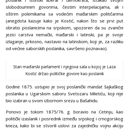
poslanik i istinski liberal i demokrata, istakao svojim
slobodoumnim govorima, čestim interpelacijama, ali i
oštrim polemikama sa vodećim mađarskim političarima
(anegdota kazuje kako je Kostić, nakon što se prvi put
obratio poslanicima na srpskom, upozoren da su zvanični
jezici carstva nemački, mađarski i latinski, pa je svoje
izlaganje, prkosno, nastavio na latinskom, koji je, za razliku
od većine saborskih poslanika, savršeno poznavao).
Stari mađarski parlament i njegova sala u kojoj je Laza
Kostić držao političke govore kao poslanik
Godine 1875. ustupio je svoj poslanički mandat šajkaškog
poslanika u Ugarskom saboru Svetozaru Miletiću, koji nije
bio izabran u svom izbornom srezu u Bašahidu.
Ponovo je tokom 1875/76. g. boravio na Cetinju, kao
politički izaslanik i posrednik između srpskog i crnogorskog
kneza, kako bi se stvorili uslovi za zajedničku vojnu akciju