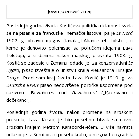
Jovan Jovanović Zmaj
Poslednjih godina života Kostićeva politička delatnost svela
se na pisanje za francuske i nemačke listove, pa je
Le Nord
1902. g. objavio njegov članak „L’Alliance et Tolstoï“, u
kome je duhovito polemisao sa političkim idejama Lava
Tolstoja, a u danima nakon majskog prevrata 1903. g.
Kostić se zadesio u Zemunu, odakle je, za konzervativni
Le
Figaro
, pisao izveštaje o ubistvu kralja Aleksandra i kraljice
Drage. Pred sam kraj života Laza Kostić je 1910. g. za
Deutsche Revue
pisao nedovršene političke uspomene pod
nazivom „Bewahrtes und Gawahrtes“ („Iščekivano i
dočekano“).
Poslednjih godina života, nakon promene na srpskom
prestolu, Laza Kostić je bio posebno blizak sa novim
srpskim kraljem Petrom Karađorđevićem. U više navrata
odlazio je iz Sombora u posetu kralju, u njegov beogradski