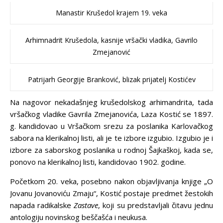
Manastir Krušedol krajem 19. veka
Arhimnadrit Krušedola, kasnije vršački vladika, Gavrilo
Zmejanović
Patrijarh Georgije Branković, blizak prijatelj Kostićev
Na nagovor nekadašnjeg krušedolskog arhimandrita, tada
vršačkog vladike Gavrila Zmejanovića, Laza Kostić se 1897.
g. kandidovao u Vršačkom srezu za poslanika Karlovačkog
sabora na klerikalnoj listi, ali je te izbore izgubio. Izgubio je i
izbore za saborskog poslanika u rodnoj Šajkaškoj, kada se,
ponovo na klerikalnoj listi, kandidovao 1902. godine.
Početkom 20. veka, posebno nakon objavljivanja knjige „O
Jovanu Jovanoviću Zmaju“, Kostić postaje predmet žestokih
napada radikalske
Zastave
, koji su predstavljali čitavu jednu
antologiju novinskog beščašća i neukusa.