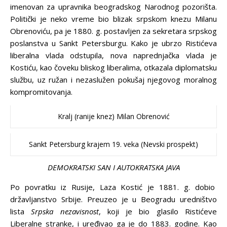
imenovan za upravnika beogradskog Narodnog pozorišta.
Politički je neko vreme bio blizak srpskom knezu Milanu
Obrenoviću, pa je 1880. g. postavljen za sekretara srpskog
poslanstva u Sankt Petersburgu. Kako je ubrzo Ristićeva
liberalna vlada odstupila, nova naprednjačka vlada je
Kostiću, kao čoveku bliskog liberalima, otkazala diplomatsku
službu, uz ružan i nezaslužen pokušaj njegovog moralnog
kompromitovanja.
Kralj (ranije knez) Milan Obrenović
Sankt Petersburg krajem 19. veka (Nevski prospekt)
DEMOKRATSKI SAN I AUTOKRATSKA JAVA
Po povratku iz Rusije, Laza Kostić je 1881. g. dobio
državljanstvo Srbije. Preuzeo je u Beogradu uredništvo
lista
Srpska nezavisnost
, koji je bio glasilo Ristićeve
Liberalne stranke, i uređivao ga je do 1883. godine. Kao