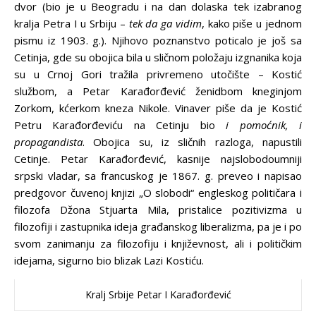
dvor (bio je u Beogradu i na dan dolaska tek izabranog
kralja Petra I u Srbiju –
tek da ga vidim
, kako piše u jednom
pismu iz 1903. g.). Njihovo poznanstvo poticalo je još sa
Cetinja, gde su obojica bila u sličnom položaju izgnanika koja
su u Crnoj Gori tražila privremeno utočište – Kostić
službom, a Petar Karađorđević ženidbom kneginjom
Zorkom, kćerkom kneza Nikole. Vinaver piše da je Kostić
Petru Karađorđeviću na Cetinju bio
i pomoćnik, i
propagandista
. Obojica su, iz sličnih razloga, napustili
Cetinje. Petar Karađorđević, kasnije najslobodoumniji
srpski vladar, sa francuskog je 1867. g. preveo i napisao
predgovor čuvenoj knjizi „O slobodi“ engleskog političara i
filozofa Džona Stjuarta Mila, pristalice pozitivizma u
filozofiji i zastupnika ideja građanskog liberalizma, pa je i po
svom zanimanju za filozofiju i književnost, ali i političkim
idejama, sigurno bio blizak Lazi Kostiću.
Kralj Srbije Petar I Karađorđević