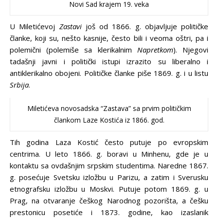
Novi Sad krajem 19. veka
U Miletićevoj
Zastavi
još od 1866. g. objavljuje političke
članke, koji su, nešto kasnije, često bili i veoma oštri, pa i
polemični (polemiše sa klerikalnim
Napretkom
). Njegovi
tadašnji javni i politički istupi izrazito su liberalno i
antiklerikalno obojeni. Političke članke piše 1869. g. i u listu
Srbija
.
Miletićeva novosadska “Zastava” sa prvim političkim
člankom Laze Kostića iz 1866. god.
Tih godina Laza Kostić često putuje po evropskim
centrima. U leto 1866. g. boravi u Minhenu, gde je u
kontaktu sa ovdašnjim srpskim studentima. Naredne 1867.
g. posećuje Svetsku izložbu u Parizu, a zatim i Sverusku
etnografsku izložbu u Moskvi. Putuje potom 1869. g. u
Prag, na otvaranje češkog Narodnog pozorišta, a češku
prestonicu posetiće i 1873. godine, kao izaslanik