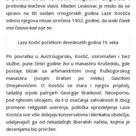
protivnika kneževe vlasti. Mladen Leskovac je mislio da se
upravo na tih sedam crnogorskih godina Laze Kostića
odnosi njegova misao izrečena 1902. godine, da
svaki čovek
ima časova kad nije on
.
Laza Kostić početkom devedesetih godina 19. veka
Po povratku u Austrougarsku, Kostić, osiromašen i bez
službe, pune četiri godine živi u manastiru Krušedolu, gde
postaje blizak sa arhimandritom ovog fruškogorskog
manastira (svojim
bratom po mleku
) Gavrilom
Zmejanovićem. O Kostiću se stara i njegov prijatelj,
tadašnji srpski patrijarh Georgije Branković. Neosporno,
pod njihovim uticajem, da li iz osećanja zahvalnosti ili zbog
promene religijskih uverenja, politička opredeljenja Laze
Kostića sve više dobijaju konzervativna i klerikalna obeležja,
udaljavajući ga od nekadašnjih liberalnih načela, kojima je
decenijama bio privržen.