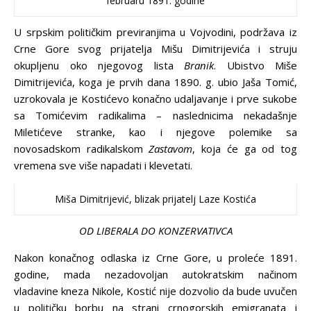
februaru 1891. godine
U srpskim političkim previranjima u Vojvodini, podržava iz
Crne Gore svog prijatelja Mišu Dimitrijevića i struju
okupljenu oko njegovog lista
Branik
. Ubistvo Miše
Dimitrijevića, koga je prvih dana 1890. g. ubio Jaša Tomić,
uzrokovala je Kostićevo konačno udaljavanje i prve sukobe
sa Tomićevim radikalima – naslednicima nekadašnje
Miletićeve stranke, kao i njegove polemike sa
novosadskom radikalskom
Zastavom
, koja će ga od tog
vremena sve više napadati i klevetati.
Miša Dimitrijević, blizak prijatelj Laze Kostića
OD LIBERALA DO KONZERVATIVCA
Nakon konačnog odlaska iz Crne Gore, u proleće 1891.
godine, mada nezadovoljan autokratskim načinom
vladavine kneza Nikole, Kostić nije dozvolio da bude uvučen
u političku borbu na strani crnogorskih emigranata i