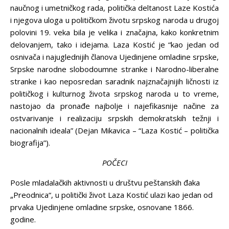
naučnog i umetničkog rada, politička deltanost Laze Kostića
i njegova uloga u političkom životu srpskog naroda u drugoj
polovini 19. veka bila je velika i značajna, kako konkretnim
delovanjem, tako i idejama. Laza Kostić je “kao jedan od
osnivača i najuglednijih članova Ujedinjene omladine srpske,
Srpske narodne slobodoumne stranke i Narodno-liberalne
stranke i kao neposredan saradnik najznačajnijih ličnosti iz
političkog i kulturnog života srpskog naroda u to vreme,
nastojao da pronađe najbolje i najefikasnije načine za
ostvarivanje i realizaciju srpskih demokratskih težnji i
nacionalnih ideala” (Dejan Mikavica – “Laza Kostić – politička
biografija”).
POČECI
Posle mladalačkih aktivnosti u društvu peštanskih đaka
„Preodnica“, u politički život Laza Kostić ulazi kao jedan od
prvaka Ujedinjene omladine srpske, osnovane 1866.
godine.