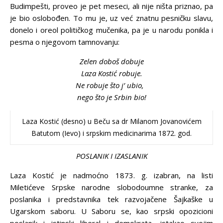
Budimpešti, proveo je pet meseci, ali nije ništa priznao, pa
je bio oslobođen. To mu je, uz već znatnu pesničku slavu,
donelo i oreol političkog mučenika, pa je u narodu ponikla i
pesma o njegovom tamnovanju:
Z
elen doboš dobuje
Laza Kostić robuje.
Ne robuje što j’ ubio,
nego što je Srbin bio!
Laza Kostić (desno) u Beču sa dr Milanom Jovanovićem
Batutom (Ievo) i srpskim medicinarima 1872. god.
POSLANIK
I
IZASLANIK
Laza Kostić je nadmoćno 1873. g. izabran, na listi
Miletićeve Srpske narodne slobodoumne stranke, za
poslanika i predstavnika tek razvojačene Šajkaške u
Ugarskom saboru. U Saboru se, kao srpski opozicioni