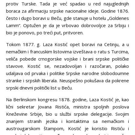
protiv Turske. Tada je već spadao u red najuglednijih
boraca za afirmaciju srpske nacionalne ideje. Godine 1876.
često i dugo boravi u Beču, gde stanuje u hotelu „Goldenes
Lamm“. Optužen je da je vrbovao dobrovoljce za Srbiju i
bio je ponovo, po treći put, pritvoren.
Tokom 1877. g. Laza Kostić opet boravi na Cetinju, a u
nemačkim i francuskim listovima izveštava o ratu s Turcima,
veliča pobede crnogorske vojske i brani srpske političke
stavove. Kostić se, nezadovoljan i razočaran, polako
udaljava od prvaka i politike Srpske narodne slobodoumne
stranke i srpskih liberala. Neuspešno pokušava da pokrene
srpski dnevni politički list u Beču.
Na Berlinskom kongresu 1878. godine, Laza Kostić je, kao
lični sekretar Jovana Ristića, ministra spoljnih poslova
Kneževine Srbije, bio u službi srpske delegacije. Svojim
znanjem stranih jezika i kontaktima sa nemačkom i
austrougarskom štampom, Kostić je koristio Ristiću i