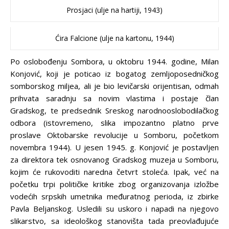
Prosjaci (ulje na hartiji, 1943)
Ćira Falcione (ulje na kartonu, 1944)
Po oslobođenju Sombora, u oktobru 1944. godine, Milan
Konjović, koji je poticao iz bogatog zemljoposedničkog
somborskog miljea, ali je bio levičarski orijentisan, odmah
prihvata saradnju sa novim vlastima i postaje član
Gradskog, te predsednik Sreskog narodnooslobodilačkog
odbora (istovremeno, slika impozantno platno prve
proslave Oktobarske revolucije u Somboru, početkom
novembra 1944). U jesen 1945. g. Konjović je postavljen
za direktora tek osnovanog Gradskog muzeja u Somboru,
kojim će rukovoditi naredna četvrt stoleća. Ipak, već na
početku trpi političke kritike zbog organizovanja izložbe
vodećih srpskih umetnika međuratnog perioda, iz zbirke
Pavla Beljanskog. Usledili su uskoro i napadi na njegovo
slikarstvo, sa ideološkog stanovišta tada preovlađujuće