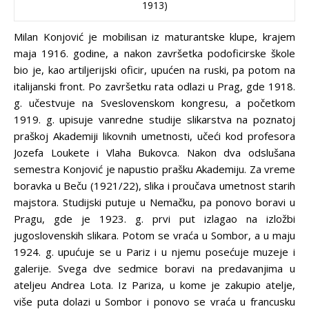
1913)
Milan Konjović je mobilisan iz maturantske klupe, krajem
maja 1916. godine, a nakon završetka podoficirske škole
bio je, kao artiljerijski oficir, upućen na ruski, pa potom na
italijanski front. Po završetku rata odlazi u Prag, gde 1918.
g. učestvuje na Sveslovenskom kongresu, a početkom
1919. g. upisuje vanredne studije slikarstva na poznatoj
praškoj Akademiji likovnih umetnosti, učeći kod profesora
Jozefa Loukete i Vlaha Bukovca. Nakon dva odslušana
semestra Konjović je napustio prašku Akademiju. Za vreme
boravka u Beču (1921/22), slika i proučava umetnost starih
majstora. Studijski putuje u Nemačku, pa ponovo boravi u
Pragu, gde je 1923. g. prvi put izlagao na izložbi
jugoslovenskih slikara. Potom se vraća u Sombor, a u maju
1924. g. upućuje se u Pariz i u njemu posećuje muzeje i
galerije. Svega dve sedmice boravi na predavanjima u
ateljeu Andrea Lota. Iz Pariza, u kome je zakupio atelje,
više puta dolazi u Sombor i ponovo se vraća u francusku