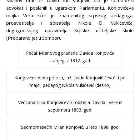
Milanov otac dr David ml. Konjović bio je somborski
advokat i poslanik u ugarskom Parlamentu. Konjovićeva
majka Vera kćer je znamenitog srpskog pedagoga,
prosvetitelja i spisatelja Nikole Đ. Vukićevića,
dugogodišnjeg upravitelja Srpske učiteljske škole
(Preparandije) u Somboru.
Pečat Milanovog pradede Davida Konjovića
starijeg iz 1812. god.
Konjovićev deda po ocu, inž. Justin Konjović (levo), i po
majci, pedagog Nikola Vukićević (desno)
Venčana slika Konjovićevih roditelja Davida i Vere iz
septembra 1893. god.
Sedmomesečni Milan Konjović, u leto 1898. god.