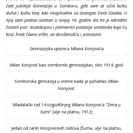
čast jubileja Gimnazije u Somboru, gde sam se učio kultu
duha i kultu tela, kao neophodne za dostojan život čoveka. U
njoj sam postao svestan u svojoj 16. godini da mi je određen
životni put: mukotrpno i plemenito poslanje umetnika koje ću
kroz život časno vršiti, sa skrušenošću i ponosom
.
Gimnazijska upisnica Milana Konjovića
Milan Konjović kao somborski gimnazijalac, oko 1914. god.
Somborska gimnazija u vreme kada je pohađao Milan
Konjović
Mladalački rad 14-togodišnjeg Milana Konjovića “Zima u
šumi” (ulje na platnu, 1912)
Jedan od ranih Konjovićevih radova (Šuma, ulje na platnu,