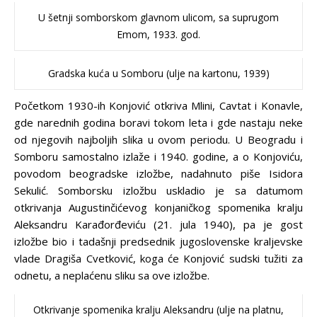
U šetnji somborskom glavnom ulicom, sa suprugom
Emom, 1933. god.
Gradska kuća u Somboru (ulje na kartonu, 1939)
Početkom 1930-ih Konjović otkriva Mlini, Cavtat i Konavle,
gde narednih godina boravi tokom leta i gde nastaju neke
od njegovih najboljih slika u ovom periodu. U Beogradu i
Somboru samostalno izlaže i 1940. godine, a o Konjoviću,
povodom beogradske izložbe, nadahnuto piše Isidora
Sekulić. Somborsku izložbu uskladio je sa datumom
otkrivanja Augustinčićevog konjaničkog spomenika kralju
Aleksandru Karađorđeviću (21. jula 1940), pa je gost
izložbe bio i tadašnji predsednik jugoslovenske kraljevske
vlade Dragiša Cvetković, koga će Konjović sudski tužiti za
odnetu, a neplaćenu sliku sa ove izložbe.
Otkrivanje spomenika kralju Aleksandru (ulje na platnu,