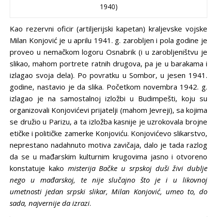
1940)
Kao rezervni oficir (artiljerijski kapetan) kraljevske vojske
Milan Konjović je u aprilu 1941. g. zarobljen i pola godine je
proveo u nemačkom logoru Osnabrik (i u zarobljeništvu je
slikao, mahom portrete ratnih drugova, pa je u barakama i
izlagao svoja dela). Po povratku u Sombor, u jesen 1941.
godine, nastavio je da slika. Početkom novembra 1942. g.
izlagao je na samostalnoj izložbi u Budimpešti, koju su
organizovali Konjovićevi prijatelji (mahom Jevreji), sa kojima
se družio u Parizu, a ta izložba kasnije je uzrokovala brojne
etičke i političke zamerke Konjoviću. Konjovićevo slikarstvo,
neprestano nadahnuto motiva zavičaja, dalo je tada razlog
da se u mađarskim kulturnim krugovima jasno i otvoreno
konstatuje kako
misterija Bačke u srpskoj duši živi dublje
nego u mađarskoj, te nije slučajno što je i u likovnoj
umetnosti jedan srpski slikar, Milan Konjović, umeo to, do
sada, najvernije da izrazi
.