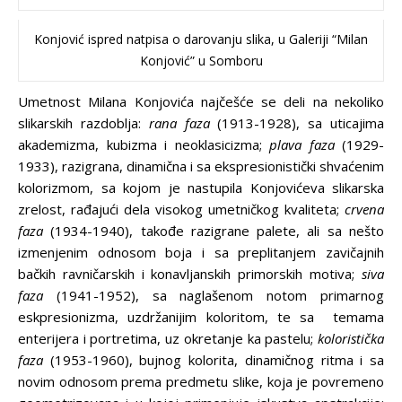
Konjović ispred natpisa o darovanju slika, u Galeriji “Milan
Konjović” u Somboru
Umetnost Milana Konjovića najčešće se deli na nekoliko
slikarskih razdoblja:
rana faza
(1913-1928), sa uticajima
akademizma, kubizma i neoklasicizma;
plava faza
(1929-
1933), razigrana, dinamična i sa ekspresionistički shvaćenim
kolorizmom, sa kojom je nastupila Konjovićeva slikarska
zrelost, rađajući dela visokog umetničkog kvaliteta;
crvena
faza
(1934-1940), takođe razigrane palete, ali sa nešto
izmenjenim odnosom boja i sa preplitanjem zavičajnih
bačkih ravničarskih i konavljanskih primorskih motiva;
siva
faza
(1941-1952), sa naglašenom notom primarnog
eskpresionizma, uzdržanijim koloritom, te sa temama
enterijera i portretima, uz okretanje ka pastelu;
koloristička
faza
(1953-1960), bujnog kolorita, dinamičnog ritma i sa
novim odnosom prema predmetu slike, koja je povremeno