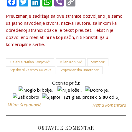
Facebook
Twitter
LinkedIn
WhatsApp
Viber
Copy
Link
Preuzimanje sadržaja sa ove stranice dozvolјeno je samo
uz jasno navođenje izvora, naziva i autora, sa linkom ka
određenoj stranici odakle je tekst preuzet. Tekst nije
dozvolјeno menjati ni na koji način, niti koristiti ga u
komercijalne svrhe.
Galerija "Milan Konjović"
Milan Konjivić
Sombor
Srpsko slikasrtvo XX veka
Vojvođanska umetnost
Ocenite priču:
(
21
glas, prosek:
5.00
od 5)
Milan Stepanović
Nema komentara
OSTAVITE KOMENTAR