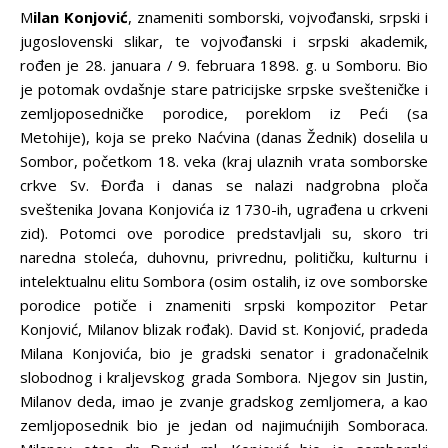
M
ilan Konjović
, znameniti somborski, vojvođanski, srpski i
jugoslovenski slikar, te vojvođanski i srpski akademik,
rođen je 28. januara / 9. februara 1898. g. u Somboru. Bio
je potomak ovdašnje stare patricijske srpske svešteničke i
zemljoposedničke porodice, poreklom iz Peći (sa
Metohije), koja se preko Naćvina (danas Žednik) doselila u
Sombor, početkom 18. veka (kraj ulaznih vrata somborske
crkve Sv. Đorđa i danas se nalazi nadgrobna ploča
sveštenika Jovana Konjovića iz 1730-ih, ugrađena u crkveni
zid). Potomci ove porodice predstavljali su, skoro tri
naredna stoleća, duhovnu, privrednu, političku, kulturnu i
intelektualnu elitu Sombora (osim ostalih, iz ove somborske
porodice potiče i znameniti srpski kompozitor Petar
Konjović, Milanov blizak rođak). David st. Konjović, pradeda
Milana Konjovića, bio je gradski senator i gradonačelnik
slobodnog i kraljevskog grada Sombora. Njegov sin Justin,
Milanov deda, imao je zvanje gradskog zemljomera, a kao
zemljoposednik bio je jedan od najimućnijih Somboraca.