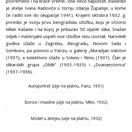
povremeno i na kraće vreme, više neće napuštati (nasledio
je atelje Ivana Radovića u tornju zdanja Županije, u kome
će raditi sve do okupacije 1941). Krajem oktobra 1932. g.
priredio je svoju prvu beogradsku izložbu, koju je otvorio
Milan Kašanin i na kojoj je prikazao 50 uljanih slika. Snažan
odjek i materijalni uspeh ove izložbe nisu izostali. Narednih
godina izlaže u Zagrebu, Beogradu, Novom Sadu i
Somboru, pa ponovo u Parizu, u galeriji „Muradjan-Valoton
(1937), a kolektivno izlaže u Solunu i Rimu (1937). Član je
slikarskih grupa „Oblik“ (1933-1935) i „Dvanaestorica“
(1937-1938).
Autoportret (ulje na platnu, Pariz, 1931)
Borovi i masline (ulje na platnu, Mlini, 1932)
Model u ateljeu (ulje na platnu, 1932)