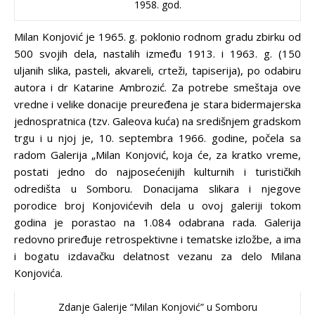
1958. god.
Milan Konjović je 1965. g. poklonio rodnom gradu zbirku od
500 svojih dela, nastalih između 1913. i 1963. g. (150
uljanih slika, pasteli, akvareli, crteži, tapiserija), po odabiru
autora i dr Katarine Ambrozić. Za potrebe smeštaja ove
vredne i velike donacije preuređena je stara bidermajerska
jednospratnica (tzv. Galeova kuća) na središnjem gradskom
trgu i u njoj je, 10. septembra 1966. godine, počela sa
radom Galerija „Milan Konjović, koja će, za kratko vreme,
postati jedno do najposećenijih kulturnih i turističkih
odredišta u Somboru. Donacijama slikara i njegove
porodice broj Konjovićevih dela u ovoj galeriji tokom
godina je porastao na 1.084 odabrana rada. Galerija
redovno priređuje retrospektivne i tematske izložbe, a ima
i bogatu izdavačku delatnost vezanu za delo Milana
Konjovića.
Zdanje Galerije “Milan Konjović” u Somboru