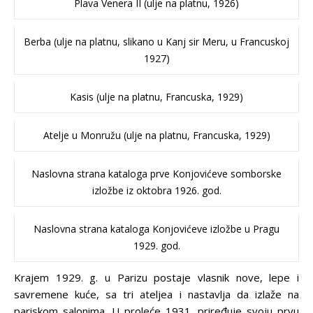
Plava Venera II (ulje na platnu, 1926)
Berba (ulje na platnu, slikano u Kanj sir Meru, u Francuskoj
1927)
Kasis (ulje na platnu, Francuska, 1929)
Atelje u Monružu (ulje na platnu, Francuska, 1929)
Naslovna strana kataloga prve Konjovićeve somborske
izložbe iz oktobra 1926. god.
Naslovna strana kataloga Konjovićeve izložbe u Pragu
1929. god.
Krajem 1929. g. u Parizu postaje vlasnik nove, lepe i
savremene kuće, sa tri ateljea i nastavlja da izlaže na
pariskom salonima. U proleće 1931. priređuje svoju prvu