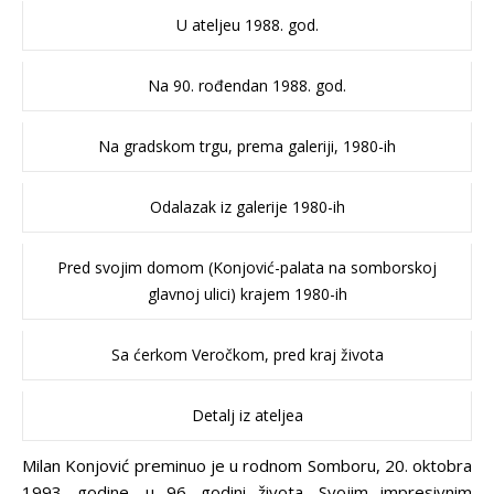
U ateljeu 1988. god.
Na 90. rođendan 1988. god.
Na gradskom trgu, prema galeriji, 1980-ih
Odalazak iz galerije 1980-ih
Pred svojim domom (Konjović-palata na somborskoj
glavnoj ulici) krajem 1980-ih
Sa ćerkom Veročkom, pred kraj života
Detalj iz ateljea
Milan Konjović preminuo je u rodnom Somboru, 20. oktobra
1993. godine, u 96. godini života. Svojim impresivnim