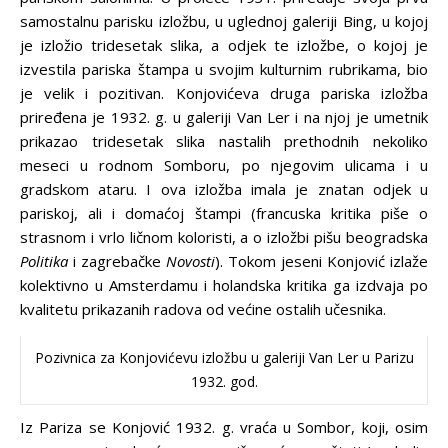
samostalnu parisku izložbu, u uglednoj galeriji Bing, u kojoj
je izložio tridesetak slika, a odjek te izložbe, o kojoj je
izvestila pariska štampa u svojim kulturnim rubrikama, bio
je velik i pozitivan. Konjovićeva druga pariska izložba
priređena je 1932. g. u galeriji Van Ler i na njoj je umetnik
prikazao tridesetak slika nastalih prethodnih nekoliko
meseci u rodnom Somboru, po njegovim ulicama i u
gradskom ataru. I ova izložba imala je znatan odjek u
pariskoj, ali i domaćoj štampi (francuska kritika piše o
strasnom i vrlo ličnom koloristi, a o izložbi pišu beogradska
Politika
i zagrebačke
Novosti
). Tokom jeseni Konjović izlaže
kolektivno u Amsterdamu i holandska kritika ga izdvaja po
kvalitetu prikazanih radova od većine ostalih učesnika.
Pozivnica za Konjovićevu izložbu u galeriji Van Ler u Parizu
1932. god.
Iz Pariza se Konjović 1932. g. vraća u Sombor, koji, osim