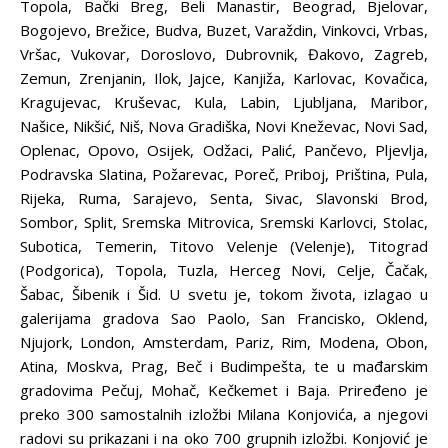
Topola, Bački Breg, Beli Manastir, Beograd, Bjelovar,
Bogojevo, Brežice, Budva, Buzet, Varaždin, Vinkovci, Vrbas,
Vršac, Vukovar, Doroslovo, Dubrovnik, Đakovo, Zagreb,
Zemun, Zrenjanin, Ilok, Jajce, Kanjiža, Karlovac, Kovačica,
Kragujevac, Kruševac, Kula, Labin, Ljubljana, Maribor,
Našice, Nikšić, Niš, Nova Gradiška, Novi Kneževac, Novi Sad,
Oplenac, Opovo, Osijek, Odžaci, Palić, Pančevo, Pljevlja,
Podravska Slatina, Požarevac, Poreč, Priboj, Priština, Pula,
Rijeka, Ruma, Sarajevo, Senta, Sivac, Slavonski Brod,
Sombor, Split, Sremska Mitrovica, Sremski Karlovci, Stolac,
Subotica, Temerin, Titovo Velenje (Velenje), Titograd
(Podgorica), Topola, Tuzla, Herceg Novi, Celje, Čačak,
Šabac, Šibenik i Šid. U svetu je, tokom života, izlagao u
galerijama gradova Sao Paolo, San Francisko, Oklend,
Njujork, London, Amsterdam, Pariz, Rim, Modena, Obon,
Atina, Moskva, Prag, Beč i Budimpešta, te u mađarskim
gradovima Pečuj, Mohač, Kečkemet i Baja. Priređeno je
preko 300 samostalnih izložbi Milana Konjovića, a njegovi
radovi su prikazani i na oko 700 grupnih izložbi. Konjović je