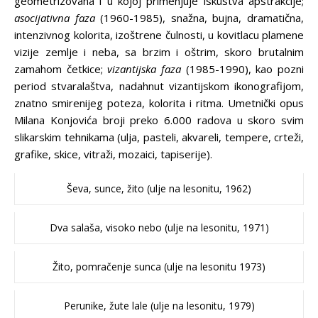
geometrizovana i u kojoj primenjuje iskustva apstrakcije;
asocijativna faza
(1960-1985), snažna, bujna, dramatična,
intenzivnog kolorita, izoštrene čulnosti, u kovitlacu plamene
vizije zemlje i neba, sa brzim i oštrim, skoro brutalnim
zamahom četkice;
vizantijska faza
(1985-1990), kao pozni
period stvaralaštva, nadahnut vizantijskom ikonografijom,
znatno smirenijeg poteza, kolorita i ritma. Umetnički opus
Milana Konjovića broji preko 6.000 radova u skoro svim
slikarskim tehnikama (ulja, pasteli, akvareli, tempere, crteži,
grafike, skice, vitraži, mozaici, tapiserije).
Ševa, sunce, žito (ulje na lesonitu, 1962)
Dva salaša, visoko nebo (ulje na lesonitu, 1971)
Žito, pomračenje sunca (ulje na lesonitu 1973)
Perunike, žute lale (ulje na lesonitu, 1979)