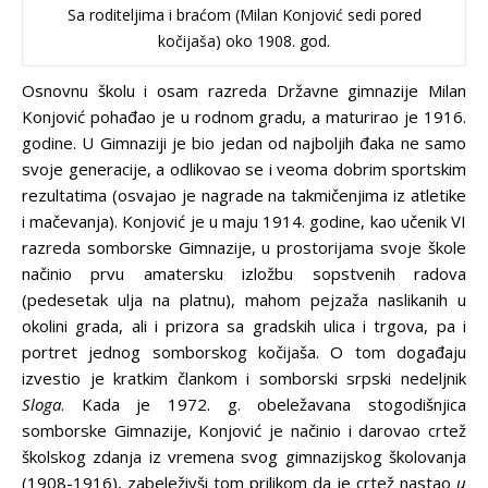
Sa roditeljima i braćom (Milan Konjović sedi pored
kočijaša) oko 1908. god.
Osnovnu školu i osam razreda Državne gimnazije Milan
Konjović pohađao je u rodnom gradu, a maturirao je 1916.
godine. U Gimnaziji je bio jedan od najboljih đaka ne samo
svoje generacije, a odlikovao se i veoma dobrim sportskim
rezultatima (osvajao je nagrade na takmičenjima iz atletike
i mačevanja). Konjović je u maju 1914. godine, kao učenik VI
razreda somborske Gimnazije, u prostorijama svoje škole
načinio prvu amatersku izložbu sopstvenih radova
(pedesetak ulja na platnu), mahom pejzaža naslikanih u
okolini grada, ali i prizora sa gradskih ulica i trgova, pa i
portret jednog somborskog kočijaša. O tom događaju
izvestio je kratkim člankom i somborski srpski nedeljnik
Sloga
. Kada je 1972. g. obeležavana stogodišnjica
somborske Gimnazije, Konjović je načinio i darovao crtež
školskog zdanja iz vremena svog gimnazijskog školovanja
(1908-1916), zabeleživši tom prilikom da je crtež nastao
u