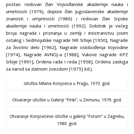
postao redovan član Vojvođanske akademije nauka i
umetnosti (1979), dopisni član Jugoslavenske akademije
znanosti i umjetnosti (1986) i redovan član Srpske
akademije nauka i umetnosti (1992). Dobitnik je većeg
broja nagrada i priznanja u zemlji i inostranstvu (osim
ostalog i Sedmojulske nagrade NR Srbije [1950], Nagrade
za životno delo [1962], Nagrade oslobođenja Vojvodine
[1974], Nagrade AVNOJ-a [1988], Vukove nagrade KPZ
Srbije [1991], Ordena rada I reda [1958], Ordena zasluga
za narod sa zlatnom zvezdom [1975] itd.).
Izložba Milana Konjovica u Pragu, 1973. god.
Otvaranje izložbe u Galeriji “Pinki”, u Zemunu, 1979. god.
Otvaranje Konjovićeve izložbe u galeriji “Forum” u Zagrebu,
1980. god.