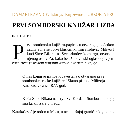
DAMARI RAVNICE
,
Istorija
,
Književnost
,
OBZORJA PR
PRVI SOMBORSKI KNJIŽAR I IZD
08/01/2019
P
rvu somborsku knjižaru-papirnicu otvorio je, početk
zatim javlja se i prvi klasični knjižar i izdavač Mili
kući Sime Bikara, na Svetođurđevskom trgu, otvorio n
njenog osnivača, kako beleži novinski oglas objavljen
rasturivanje srpskih valjanih listova i koristnih knjiga
.
Oglas kojim je javnost obaveštena o otvaranju prve
somborske srpske knjižare “Zlatno pismo” Milivoja
Karakaševića iz 1877. god.
Kuća Sime Bikara na Trgu Sv. Đorđa u Somboru, u kojoj 
srpska knjižara u gradu
Karakašević je rođen u Molu, u nekadašnjoj graničarskoj plemićk