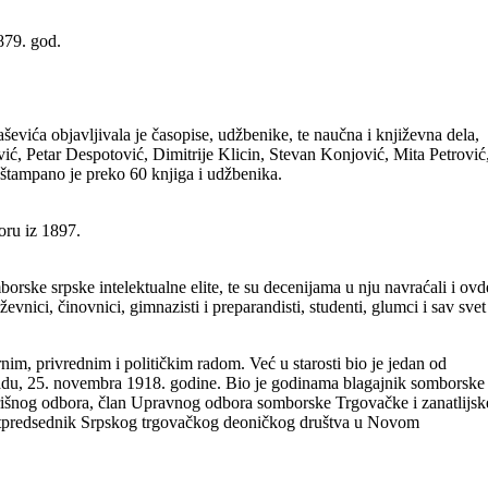
879. god.
evića objavljivala je časopise, udžbenike, te naučna i književna dela,
, Petar Despotović, Dimitrije Klicin, Stevan Konjović, Mita Petrović
štampano je preko 60 knjiga i udžbenika.
oru iz 1897.
orske srpske intelektualne elite, te su decenijama u nju navraćali i ovd
iževnici, činovnici, gimnazisti i preparandisti, studenti, glumci i sav svet
im, privrednim i političkim radom. Već u starosti bio je jedan od
adu, 25. novembra 1918. godine. Bio je godinama blagajnik somborske
rišnog odbora, član Upravnog odbora somborske Trgovačke i zanatlijsk
otpredsednik Srpskog trgovačkog deoničkog društva u Novom