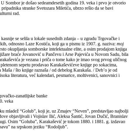
 U Sombor je došao sedeamdesetih godina 19. veka i prvo je otvorio
 pripadnika stranke Svetozara Miletića, ubrzo rešio da se bavi
lturni rad.
 kasnije se selila u lokale susednih zdanja – u zgradu Trgovačke i
kih, odnosno Laze Kostića, koji ga u pismu iz 1907. g. naziva:
moj
esto okupljanja somborske intelektualne elite, a osim prodajom knjiga
knjižare braće Jovanović u Pančevu i Arse Pajevića u Novom Sadu, bila
arakaševića je vezana i priča o tome kako je imao svog prvog uličnog
 u pletenom sepetu prodavao Karakaševićeve knjige po sokacima,
 Maša / što knjige raznaša / od debelog Karakaša. / Deb’o je od
isoka literatura, već kalendari, pesmarice, moltivenici, sanovnici i
govačko-zanatlijske banke
0. veka
sku mladež “Golub”, koji je, uz Zmajev “Neven”, predstavljao najbolji
dove objavljivali i Vojislav Ilić, Aleksa Šantić, Jovan Dučić, Branislav
rugi. Osim “Goluba”, Karakašević je tokom 1880. i 1881. g. izdavao
zabavu” na srpskom jeziku “Rodoljub”.