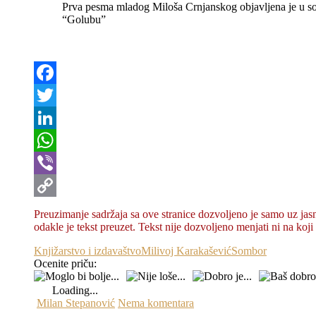
Prva pesma mladog Miloša Crnjanskog objavljena je u 
“Golubu”
Facebook
Twitter
LinkedIn
WhatsApp
Viber
Copy
Preuzimanje sadržaja sa ove stranice dozvolјeno je samo uz jasn
odakle je tekst preuzet. Tekst nije dozvolјeno menjati ni na koji 
Link
Knjižarstvo i izdavaštvo
Milivoj Karakašević
Sombor
Ocenite priču:
Loading...
Milan Stepanović
Nema komentara