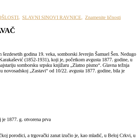
OŠLOSTI
,
SLAVNI SINOVI RAVNICE
,
Znamenite ličnosti
AVAČ
om šezdesetih godina 19. veka, somborski Jevrejin Šamuel Šen. Nedugo
voj Karakašević (1852-1931), koji je, početkom avgusta 1877. godine, u
ajstariju somborsku srpsku knjižaru „Zlatno pismo“. Glavna težnja
 u novosadskoj „Zastavi“ od 10/22. avgusta 1877. godine, bila je
je 1877. g. otvorena prva
oj porodici, a trgovački zanat izučio je, kao mladić, u Beloj Crkvi, u