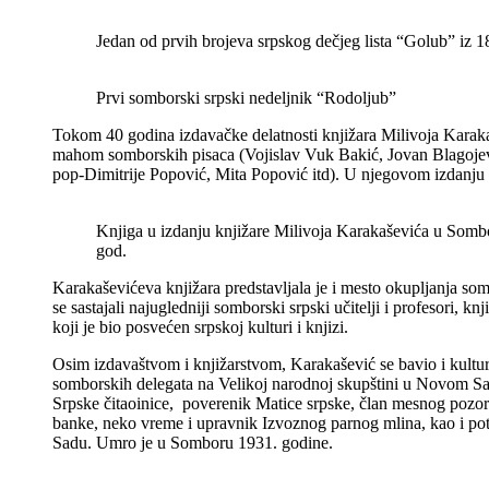
Jedan od prvih brojeva srpskog dečjeg lista “Golub” iz 1
Prvi somborski srpski nedeljnik “Rodoljub”
Tokom 40 godina izdavačke delatnosti knjižara Milivoja Karakaš
mahom somborskih pisaca (Vojislav Vuk Bakić, Jovan Blagojević
pop-Dimitrije Popović, Mita Popović itd). U njegovom izdanju 
Knjiga u izdanju knjižare Milivoja Karakaševića u Somb
god.
Karakaševićeva knjižara predstavljala je i mesto okupljanja somb
se sastajali najugledniji somborski srpski učitelji i profesori, knj
koji je bio posvećen srpskoj kulturi i knjizi.
Osim izdavaštvom i knjižarstvom, Karakašević se bavio i kulturn
somborskih delegata na Velikoj narodnoj skupštini u Novom S
Srpske čitaoinice, poverenik Matice srpske, član mesnog pozo
banke, neko vreme i upravnik Izvoznog parnog mlina, kao i p
Sadu. Umro je u Somboru 1931. godine.