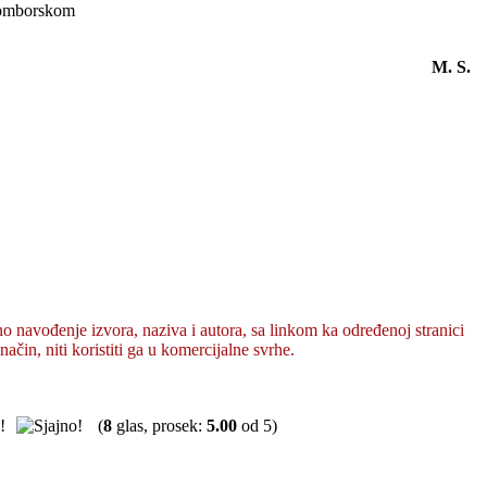
somborskom
M. S
o navođenje izvora, naziva i autora, sa linkom ka određenoj stranici
način, niti koristiti ga u komercijalne svrhe.
(
8
glas, prosek:
5.00
od 5)