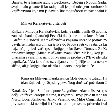
Banatu, te je kasnije radio u Bečkereku, Bečeju i Novom Sadu.
svoju malu galanterijsku radnju, ali je, pod uticajem somborskih
knjižarstvom koje mu je davalo šire mogućnosti za nacionalni ku
Milivoj Karakašević u starosti
Knjižara Milivoja Karakaševića, koja je radila punih 46 godina,
zanatske banke (današnji Pevački dom), a zatim u kuću Palanač
ukućanin Karakaš
. Karakaševićeva knjižara ubrzo je postala m
bavila se i izdavaštvom, pa je sve do Prvog svetskog rata, uz 
najznačajniji izdavač srpske knjige preko Save i Dunava. Za K
prodavca knjiga (Milan Vlaškalić, zvani “čika Maša”), koji je
pijacama i vašarima, uz gromku najavu prodavca (“Evo ide čika
paprikaša. / Ala je to fino uz valjano vino!”).
Nije to bila neka v
slično, ali je knjiga tako ulazila i u paorske srpske kuće.
Knjižara Milivoja Karakaševića (dole desno) u zgradi Tr
(današnje zdanje Srpskog pevačkog društva) početkom 2
Karakašević je u Somboru, pune 34 godine, izdavao list za srp
dečji književni časopis u Srba, u kojem su svoje prve ili rane ra
Nušić, Bora Stanković, Janko Veselinović, Miloš Crnjanski i d
prvi somborski nedeljni list “za narodnu prosvetu, privredu i 