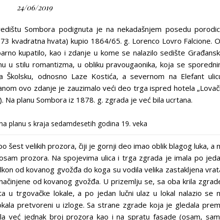
24/06/2019
 središtu Sombora podignuta je na nekadašnjem posedu porodi
.173 kvadratna hvata) kupio 1864/65. g. Lorenco Lovro Falcione. 
arno kupatilo, kao i zdanje u kome se nalazilo sedište Građans
nu u stilu romantizma, u obliku pravougaonika, koja se sporedn
a Školsku, odnosno Laze Kostića, a severnom na Elefant ulic
ranom ovo zdanje je zauzimalo veći deo trga ispred hotela „Lovač
). Na planu Sombora iz 1878. g. zgrada je već bila ucrtana.
na planu s kraja sedamdesetih godina 19. veka
 šest velikih prozora, čiji je gornji deo imao oblik blagog luka, a 
e osam prozora. Na spojevima ulica i trga zgrada je imala po jed
lkon od kovanog gvožđa do koga su vodila velika zastakljena vrat
 načinjene od kovanog gvožđa. U prizemlju se, sa oba krila zgrad
ta u trgovačke lokale, a po jedan lučni ulaz u lokal nalazio se 
okala pretvoreni u izloge. Sa strane zgrade koja je gledala pre
okala već jednak broj prozora kao i na spratu fasade (osam, sa