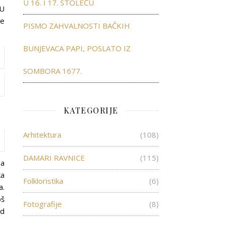
U 16. I 17. STOLEĆU
 U
ne
PISMO ZAHVALNOSTI BAČKIH
BUNJEVACA PAPI, POSLATO IZ
SOMBORA 1677.
KATEGORIJE
Arhitektura
(108)
DAMARI RAVNICE
(115)
na
ka
Folkloristika
(6)
a.
oš
Fotografije
(8)
od