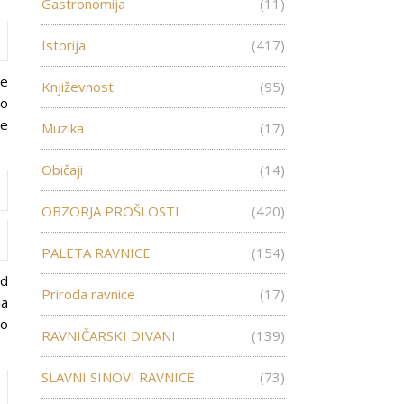
Gastronomija
(11)
Istorija
(417)
de
Književnost
(95)
no
je
Muzika
(17)
Običaji
(14)
OBZORJA PROŠLOSTI
(420)
PALETA RAVNICE
(154)
od
Priroda ravnice
(17)
ja
do
RAVNIČARSKI DIVANI
(139)
SLAVNI SINOVI RAVNICE
(73)