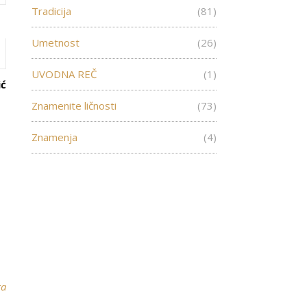
Tradicija
(81)
Umetnost
(26)
UVODNA REČ
(1)
ić
Znamenite ličnosti
(73)
Znamenja
(4)
ra