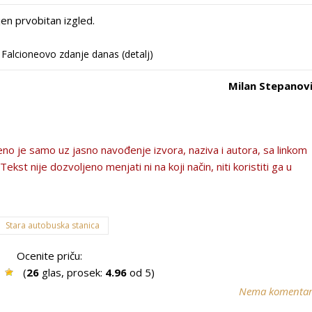
n prvobitan izgled.
Falcioneovo zdanje danas (detalj)
Milan Stepanov
no je samo uz jasno navođenje izvora, naziva i autora, sa linkom
kst nije dozvolјeno menjati ni na koji način, niti koristiti ga u
Stara autobuska stanica
Ocenite priču:
(
26
glas, prosek:
4.96
od 5)
Nema komenta