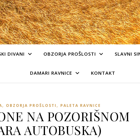
KI DIVANI
OBZORJA PROŠLOSTI
SLAVNI SI
DAMARI RAVNICE
KONTAKT
,
,
A
OBZORJA PROŠLOSTI
PALETA RAVNICE
IONE NA POZORIŠNOM
TARA AUTOBUSKA)