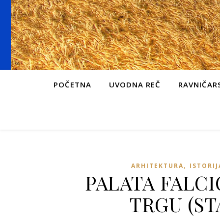
POČETNA
UVODNA REČ
RAVNIČARS
,
ARHITEKTURA
ISTORIJ
PALATA FALC
TRGU (S