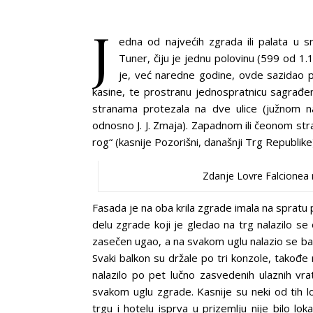
J
edna od najvećih zgrada ili palata u
Tuner, čiju je jednu polovinu (599 od 1
je, već naredne godine, ovde sazidao p
kasine, te prostranu jednospratnicu sagrađe
stranama protezala na dve ulice (južnom n
odnosno J. J. Zmaja). Zapadnom ili čeonom st
rog“ (kasnije Pozorišni, današnji Trg Republike
Zdanje Lovre Falcionea 
Fasada je na oba krila zgrade imala na spratu po
delu zgrade koji je gledao na trg nalazilo s
zasečen ugao, a na svakom uglu nalazio se ba
Svaki balkon su držale po tri konzole, takođe
nalazilo po pet lučno zasvedenih ulaznih vra
svakom uglu zgrade. Kasnije su neki od tih l
trgu i hotelu isprva u prizemlju nije bilo l