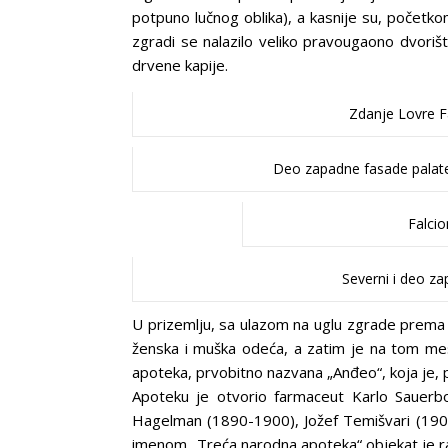
potpuno lučnog oblika), a kasnije su, početkom X
zgradi se nalazilo veliko pravougaono dvoriš
drvene kapije.
Zdanje Lovre F
Deo zapadne fasade palat
Falcio
Severni i deo z
U prizemlju, sa ulazom na uglu zgrade prema Šk
ženska i muška odeća, a zatim je na tom mes
apoteka, prvobitno nazvana „Anđeo“, koja je, 
Apoteku je otvorio farmaceut Karlo Sauerbo
Hagelman (1890-1900), Jožef Temišvari (190
imenom „Treća narodna apoteka“ objekat je r