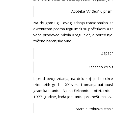
Apoteka “Anđeo” u prizme
Na drugom uglu ovog zdanja tradicionalno se 
okrenutom prema trgu imali su početkom XX ve
voće prodavao Nikola Kragujević, a pored njeg
točeno baranjsko vino.
Zapadno
Zapadno krilo 
Ispred ovog zdanja, na delu koji je bio okre
tridesetih godina XX veka i omanja autobus
gradska stanica. Njena čekaonica i biletarni
1977. godine, kada je stanica premeštena izva
Stara autobuska stani