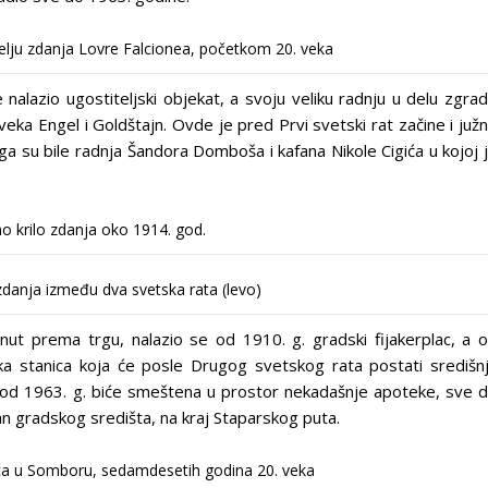
lju zdanja Lovre Falcionea, početkom 20. veka
nalazio ugostiteljski objekat, a svoju veliku radnju u delu zgra
ka Engel i Goldštajn. Ovde je pred Prvi svetski rat začine i juž
a su bile radnja Šandora Domboša i kafana Nikole Cigića u kojoj 
 krilo zdanja oko 1914. god.
zdanja između dva svetska rata (levo)
nut prema trgu, nalazio se od 1910. g. gradski fijakerplac, a 
ka stanica koja će posle Drugog svetskog rata postati središn
ca od 1963. g. biće smeštena u prostor nekadašnje apoteke, sve 
n gradskog središta, na kraj Staparskog puta.
ca u Somboru, sedamdesetih godina 20. veka