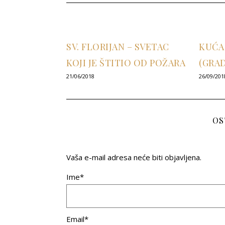
SV. FLORIJAN – SVETAC
KUĆA
KOJI JE ŠTITIO OD POŽARA
(GRA
21/06/2018
26/09/201
OS
Vaša e-mail adresa neće biti objavljena.
Ime*
Email*