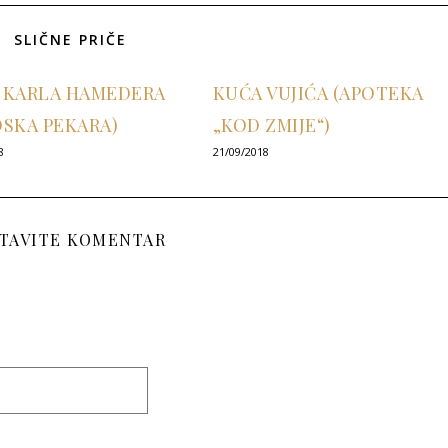
SLIČNE PRIČE
 KARLA HAMEDERA
KUĆA VUJIĆA (APOTEKA
DSKA PEKARA)
„KOD ZMIJE“)
8
21/09/2018
TAVITE KOMENTAR