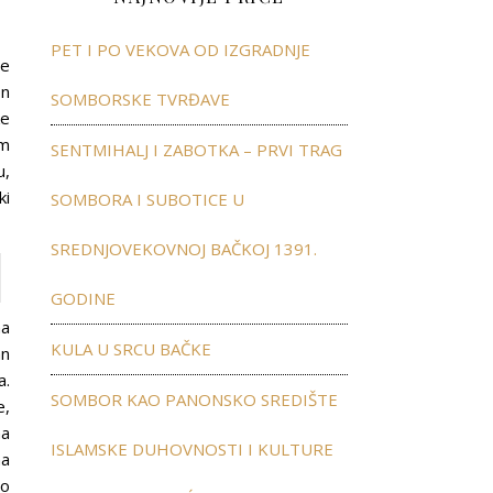
PET I PO VEKOVA OD IZGRADNJE
ce
On
SOMBORSKE TVRĐAVE
ke
im
SENTMIHALJ I ZABOTKA – PRVI TRAG
u,
ki
SOMBORA I SUBOTICE U
SREDNJOVEKOVNOJ BAČKOJ 1391.
GODINE
na
KULA U SRCU BAČKE
an
a.
SOMBOR KAO PANONSKO SREDIŠTE
e,
na
ISLAMSKE DUHOVNOSTI I KULTURE
ma
mo