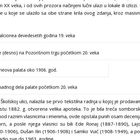
X veka, i od ovih prozora načinjeni lučni ulazi u lokale ili izlozi.
te u koje se ulazilo sa obe strane krila ovog zdanja, kroz masiv
alcionea devedesetih godina 19. veka
e (desno) na Pozorišnom trgu početkom 20. veka
neova palata oko 1906. god.
apadnog dela palate početkom 20. veka
olskoj ulici, nalazila se prvo tekstilna radnja u kojoj je prodava
tu 1882. g. otvorena velika apoteka. To je bila treća sombors
pod raznim vlasnicima i imenima, ovde opstala punih osam decenij
rn, a posle njega vlasnici su bili Ede Ronaj (1887-1890), Laj
0-1906), Dušan Ilin (1906-1908) i Samko Vuić (1908-1949), a p
adio sve do 1963. godine.