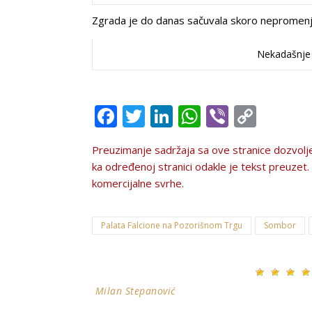
Zgrada je do danas sačuvala skoro nepromenje
Nekadašnje 
Facebook
Twitter
LinkedIn
WhatsApp
Viber
Copy
Link
Preuzimanje sadržaja sa ove stranice dozvolјe
ka određenoj stranici odakle je tekst preuzet. Te
komercijalne svrhe.
Palata Falcione na Pozorišnom Trgu
Sombor
Milan Stepanović