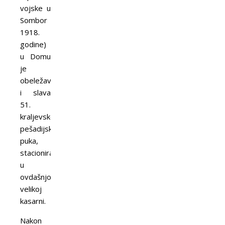
vojske u
Sombor
1918.
godine)
u Domu
je
obeležavana
i slava
51.
kraljevskog
pešadijskog
puka,
stacioniranog
u
ovdašnjoj
velikoj
kasarni.
Nakon