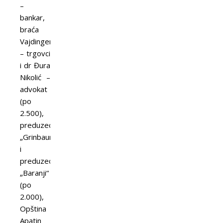
–
bankar,
braća
Vajdinger
– trgovci
i dr Đura
Nikolić –
advokat
(po
2.500),
preduzeće
„Grinbaum“
i
preduzeće
„Baranji“
(po
2.000),
Opština
Apatin