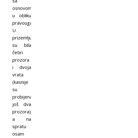
sa
osnovom
u obliku
pravougaonika.
U
prizemlju
su bila
četiri
prozora
i dvoja
vrata
(kasnije
su
probijena
još dva
prozora),
a na
spratu
osam