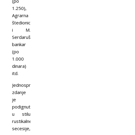
(po
1.250),
Agrarna
štedionica
i M.
Serdarušić,
bankar
(po
1.000
dinara)
itd.
Jednospratno
zdanje
je
podignuto
u stilu
rustikalne
secesije,