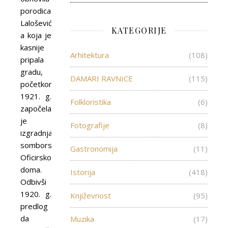
porodica
Lalošević,
KATEGORIJE
a koja je
kasnije
Arhitektura
(108)
pripala
gradu,
DAMARI RAVNICE
(115)
početkom
1921. g.
Folkloristika
(6)
započela
je
Fotografije
(8)
izgradnja
somborskog
Gastronomija
(11)
Oficirskog
doma.
Istorija
(418)
Odbivši
1920. g.
Književnost
(95)
predlog
da
Muzika
(17)