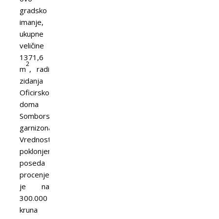
gradsko
imanje,
ukupne
veličine
1371,6
2
m
, radi
zidanja
Oficirskog
doma
Somborskog
garnizona.
Vrednost
poklonjenog
poseda
procenjena
je na
300.000
kruna