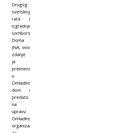
Drugog
svetskog
rata i
izgradnje
somborskog
Doma
JNA, ovo
zdanje
je
preimenovano
u
Omladinski
dom i
predato
na
upravu
Omladinskoj
organizaciji,
za