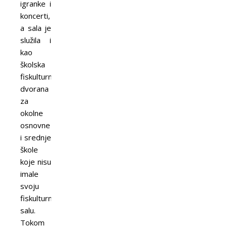
igranke i
koncerti,
a sala je
služila i
kao
školska
fiskulturna
dvorana
za
okolne
osnovne
i srednje
škole
koje nisu
imale
svoju
fiskulturnu
salu.
Tokom