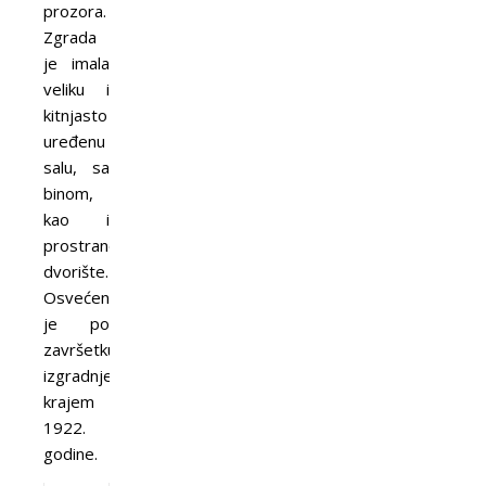
prozora.
Zgrada
je imala
veliku i
kitnjasto
uređenu
salu, sa
binom,
kao i
prostrano
dvorište.
Osvećena
je po
završetku
izgradnje,
krajem
1922.
godine.