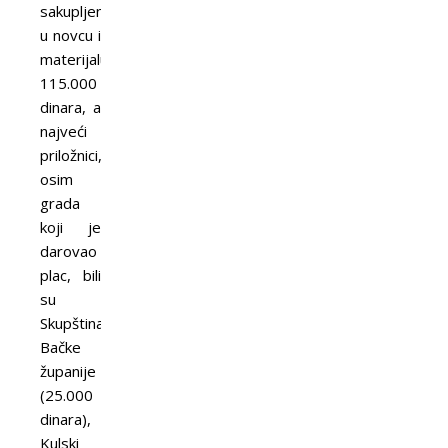
sakupljeno
u novcu i
materijalu
115.000
dinara, a
najveći
priložnici,
osim
grada
koji je
darovao
plac, bili
su
Skupština
Bačke
županije
(25.000
dinara),
Kulski