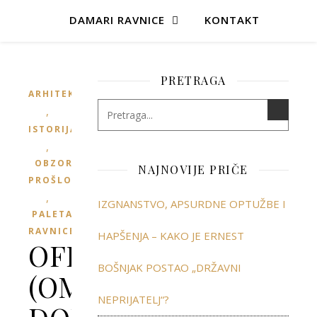
DAMARI RAVNICE
KONTAKT
PRETRAGA
ARHITEKTURA
,
ISTORIJA
,
OBZORJA
NAJNOVIJE PRIČE
PROŠLOSTI
,
IZGNANSTVO, APSURDNE OPTUŽBE I
PALETA
RAVNICE
HAPŠENJA – KAKO JE ERNEST
OFICIRSKI
BOŠNJAK POSTAO „DRŽAVNI
(OMLADINSKI)
NEPRIJATELJ“?