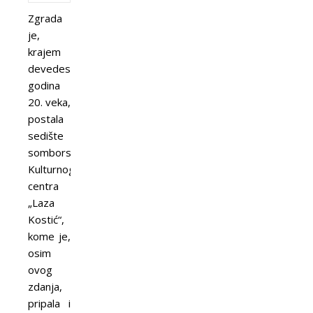
Zgrada
je,
krajem
devedesetih
godina
20. veka,
postala
sedište
somborskog
Kulturnog
centra
„Laza
Kostić“,
kome je,
osim
ovog
zdanja,
pripala i