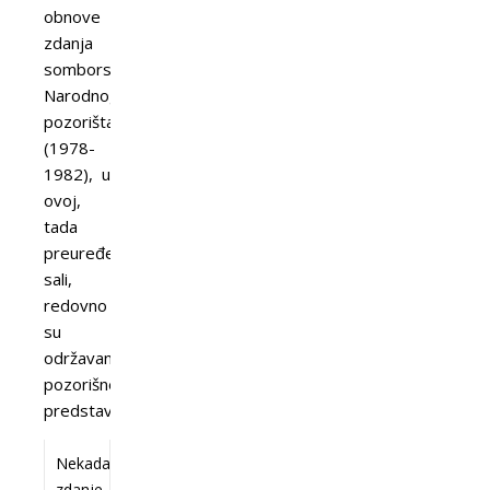
obnove
zdanja
somborskog
Narodnog
pozorišta
(1978-
1982), u
ovoj,
tada
preuređenoj
sali,
redovno
su
održavane
pozorišne
predstave.
Nekadašnje
zdanje