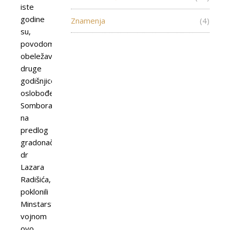
iste
godine
Znamenja
(4)
su,
povodom
obeležavanja
druge
godišnjice
oslobođenja
Sombora,
na
predlog
gradonačelnika
dr
Lazara
Radišića,
poklonili
Minstarstvu
vojnom
ovo