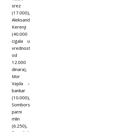
srez
(17.000),
Aleksander
Kerenji
(40.000
cigala u
vrednosti
od
12.000
dinara),
Mor
Vajda –
bankar
(10.000),
Somborski
parni
mlin
(6.250),