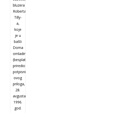
bluzera
Roberta
Tilly-
a,
koje
je u
bašti
Doma
omladine
(besplatno)
priredio
potpisnik
ovog
priloga,
28.
avgusta
1996.
god.