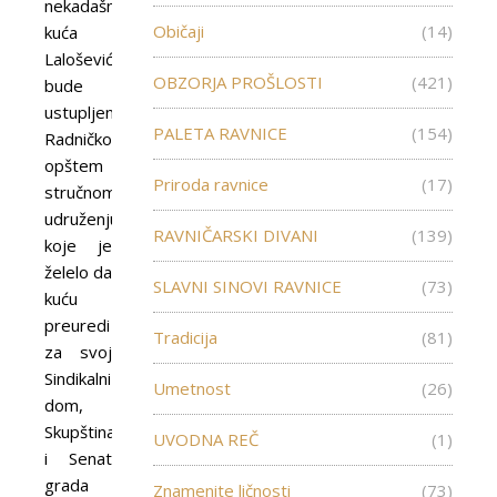
nekadašnja
Običaji
(14)
kuća
Laloševića
OBZORJA PROŠLOSTI
(421)
bude
ustupljena
PALETA RAVNICE
(154)
Radničkom
opštem
Priroda ravnice
(17)
stručnom
udruženju,
RAVNIČARSKI DIVANI
(139)
koje je
želelo da
SLAVNI SINOVI RAVNICE
(73)
kuću
preuredi
Tradicija
(81)
za svoj
Sindikalni
Umetnost
(26)
dom,
Skupština
UVODNA REČ
(1)
i Senat
grada
Znamenite ličnosti
(73)