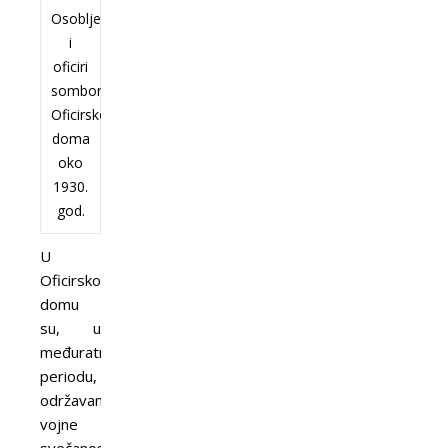
Osoblje
i
oficiri
somborskog
Oficirskog
doma
oko
1930.
god.
U
Oficirskom
domu
su, u
međuratnom
periodu,
održavane
vojne