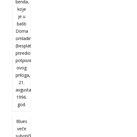
benda,
koje
je u
bašti
Doma
omladine
(besplatno)
priredio
potpisnik
ovog
priloga,
21.
avgusta
1996.
god.
Blues
veče
subotičkog