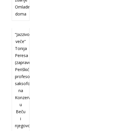
Omladinskog
doma
“Jazzivo
veče”
Tonija
Peresa
(zapravo
Periškića),
profesora
saksofona
na
Konzervatorijumu
u
Beču
i
njegovog