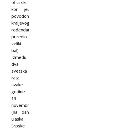
oficirski
kor je,
povodom
kraljevog
rođendana,
priredio
veliki
bal).
Između
dva
svetska
rata,
svake
godine
13.
novembra
(na dan
ulaska
Srpske