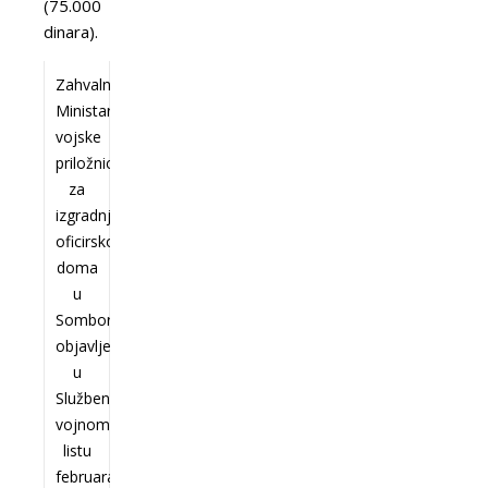
(75.000
dinara).
Zahvalnost
Ministarstva
vojske
priložnicima
za
izgradnju
oficirskog
doma
u
Somboru,
objavljena
u
Službenom
vojnom
listu
februara