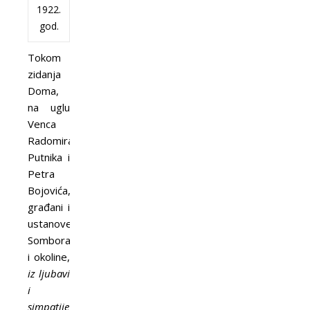
1922.
god.
Tokom
zidanja
Doma,
na uglu
Venca
Radomira
Putnika i
Petra
Bojovića,
građani i
ustanove
Sombora
i okoline,
iz ljubavi
i
simpatije