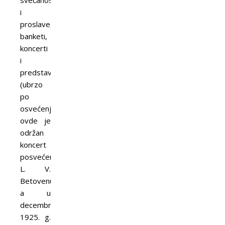
svečanosti
i
proslave,
banketi,
koncerti
i
predstave
(ubrzo
po
osvećenju
ovde je
održan
koncert
posvećen
L. V.
Betovenu,
a u
decembru
1925. g.