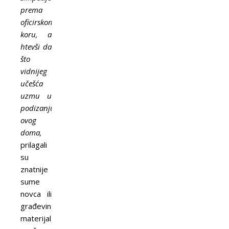
prema
oficirskom
koru, a
htevši da
što
vidnijeg
učešća
uzmu u
podizanju
ovog
doma,
prilagali
su
znatnije
sume
novca ili
građevinski
materijal,