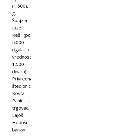
(1.500),
g.
Špajzer i
Jozef
Reš (po
5.000
cigala, u
vrednosti
1.500
dinara),
Privredna
štedionica,
Kosta
Panić –
trgovac,
Lajoš
Hodoši –
bankar