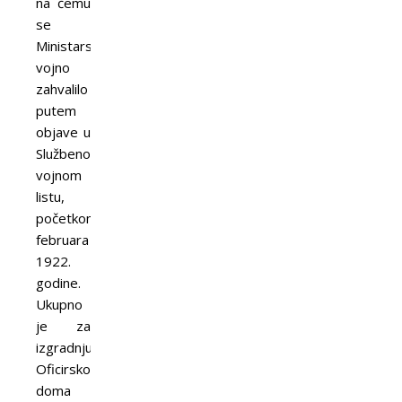
na čemu
se
Ministarstvo
vojno
zahvalilo
putem
objave u
Službenom
vojnom
listu,
početkom
februara
1922.
godine.
Ukupno
je za
izgradnju
Oficirskog
doma