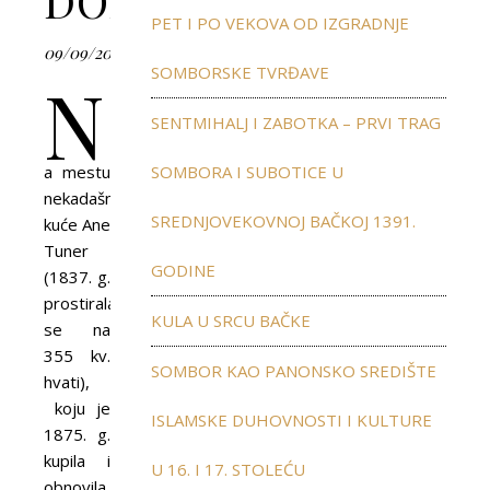
DOM
PET I PO VEKOVA OD IZGRADNJE
09/09/2018
SOMBORSKE TVRĐAVE
N
SENTMIHALJ I ZABOTKA – PRVI TRAG
a mestu
SOMBORA I SUBOTICE U
nekadašnje
SREDNJOVEKOVNOJ BAČKOJ 1391.
kuće Ane
Tuner
GODINE
(1837. g.
prostirala
KULA U SRCU BAČKE
se na
355 kv.
SOMBOR KAO PANONSKO SREDIŠTE
hvati),
koju je
ISLAMSKE DUHOVNOSTI I KULTURE
1875. g.
kupila i
U 16. I 17. STOLEĆU
obnovila