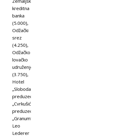
Zemaljska
kreditna
banka
(5.000),
Odžački
srez
(4.250),
Odžačko
lovačko
udruženje
(3.750),
Hotel
„Sloboda“,
preduzeće
„Cvrkušić“,
preduzeće
„Granum“,
Leo
Lederer