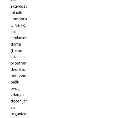
aktivnosti
mladih
Somboraca.
U velikoj
sali
Omladinskog
doma
(tokom
leta i u
prostranom
dvorištu,
odnosno
bašti
ovog
zdanja),
decenijama
su
organizovane