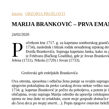
Istorija
,
OBZORJA PROŠLOSTI
MARIJA BRANKOVIĆ – PRVA EM
24/02/2020
P
očetkom leta 1717. g. za kapetana somborskog granič
1734), naslednik i blizak rođak nesuđenog srpskog de
Đorđa Brankovića. Supruga kapetana Janka, kako su ga
iz Feldvara (Bačkog Gradišta), gde je Jovan Brankovi
Jelena (1721), Nikola (1729) i Jovan (1733).
Grofovski grb erdeljskih Brankovića
Ova otresita, sposobna i odlučna žena putuje sa svojim suprug
njegovim pokušajima da preko carskog dvora stekne veliko na
1734. g. kapetan Branković je počeo da poboljeva, a potom je i 
običajima, svoju suprugu Mariju odredio da upravlja celoku
njemu ne ima ilake ni ortakluka, osem moje gospođe domaćice
da čuva decu po mojej smerti
…). Popis njegove ostavine beleži