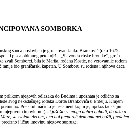
ANCIPOVANA SOMBORKA
arskog šanca postavljen je grof Jovan Janko Branković (oko 1675-
spota i pisca obimnog petoknjižja „Slavoneserbske hronike“, grofa
 zvali Somborci, bila je Marija, rođena Kostić, najverovatnije rodom
ć ranije bio graničarski kapetan. U Somboru su rođena i njihova deca
om prilikom njegovih odlazaka do Budima i upoznata je odlično sa
sleđe svog nekadašnjeg rođaka Đorđa Brankovića u Erdelju. Krajem
preminuo. Pre smrti načinio je testament kojim je, uprkos tadašnjim
pnom njegovom imovinom (…
i jošt što se moga dobra nahodi, da niko u
 Mare, sa svojom decom, i na noj preporučujem amanet božji, predaje
 precizno i ličnu imovinu njegove supruge.