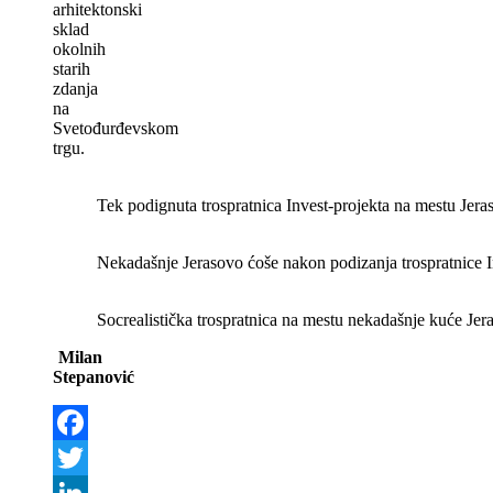
arhitektonski
sklad
okolnih
starih
zdanja
na
Svetođurđevskom
trgu.
Tek podignuta trospratnica Invest-projekta na mestu Jera
Nekadašnje Jerasovo ćoše nakon podizanja trospratnice In
Socrealistička trospratnica na mestu nekadašnje kuće Jer
Milan
Stepanović
Facebook
Twitter