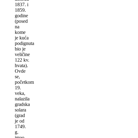
1837. i
1859.
godine
(posed
na
kome
je kuća
podignuta
bio je
veličine
122 kv.
hvata).
Ovde
se,
početkom
19.
veka,
nalazila
gradska
solara
(grad
je od
1749.
g.
imao