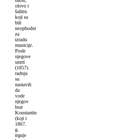
barut,
olovo i
šalitru
koji su
bili
neophodni
za
izradu
municije.
Posle
njegove
smrti
(1857)
radnju
su
nastavili
da
vode
njegov
brat
Konstantin
(koji i
1867.
g.
trguje