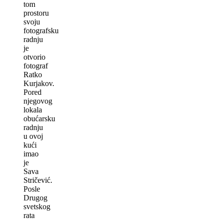
tom
prostoru
svoju
fotografsku
radnju
je
otvorio
fotograf
Ratko
Kurjakov.
Pored
njegovog
lokala
obućarsku
radnju
u ovoj
kući
imao
je
Sava
Stričević.
Posle
Drugog
svetskog
rata