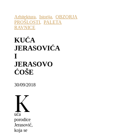
Arhitektura
,
Istorija
,
OBZORJA
PROŠLOSTI
,
PALETA
RAVNICE
KUĆA
JERASOVIĆA
I
JERASOVO
ĆOŠE
30/09/2018
K
uća
porodice
Jerasović,
koja se