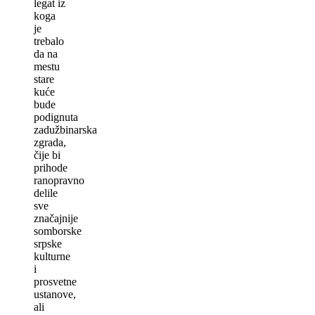
legat iz
koga
je
trebalo
da na
mestu
stare
kuće
bude
podignuta
zadužbinarska
zgrada,
čije bi
prihode
ranopravno
delile
sve
značajnije
somborske
srpske
kulturne
i
prosvetne
ustanove,
ali