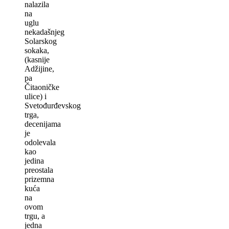
nalazila
na
uglu
nekadašnjeg
Solarskog
sokaka,
(kasnije
Adžijine,
pa
Čitaoničke
ulice) i
Svetođurđevskog
trga,
decenijama
je
odolevala
kao
jedina
preostala
prizemna
kuća
na
ovom
trgu, a
jedna