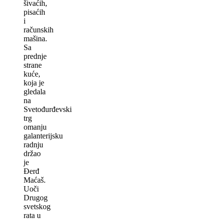
šivaćih,
pisaćih
i
računskih
mašina.
Sa
prednje
strane
kuće,
koja je
gledala
na
Svetođurđevski
trg
omanju
galanterijsku
radnju
držao
je
Đerđ
Maćaš.
Uoči
Drugog
svetskog
rata u