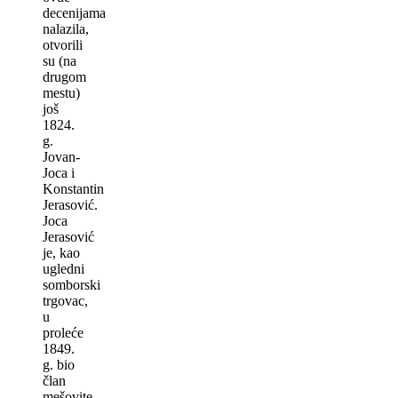
decenijama
nalazila,
otvorili
su (na
drugom
mestu)
još
1824.
g.
Jovan-
Joca i
Konstantin
Jerasović.
Joca
Jerasović
je, kao
ugledni
somborski
trgovac,
u
proleće
1849.
g. bio
član
mešovite