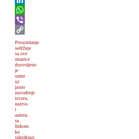
LinkedIn
WhatsApp
Viber
Copy
Preuzimanje
sadržaja
Link
sa ove
stranice
dozvolјeno
je
samo
uz
jasno
navođenje
izvora,
naziva
i
autora,
sa
linkom
ka
određenoj