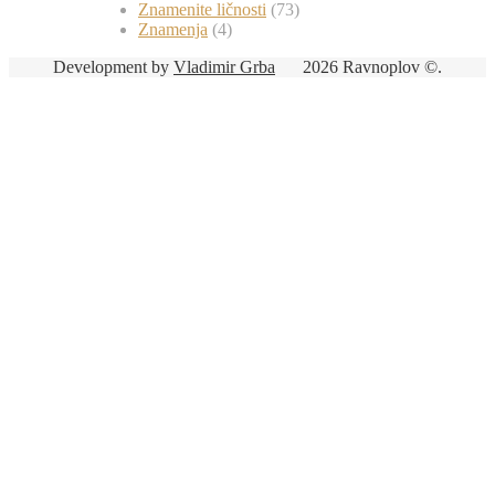
Znamenite ličnosti
(73)
Znamenja
(4)
Development by
Vladimir Grba
2026 Ravnoplov ©.