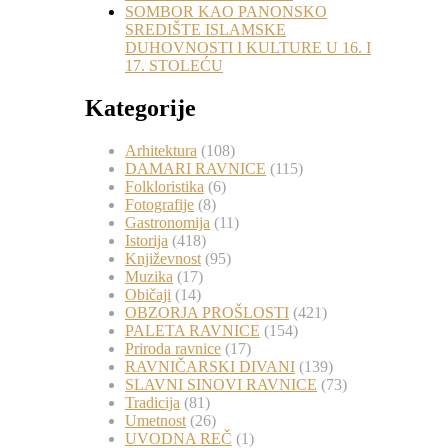
SOMBOR KAO PANONSKO
SREDIŠTE ISLAMSKE
DUHOVNOSTI I KULTURE U 16. I
17. STOLEĆU
Kategorije
Arhitektura
(108)
DAMARI RAVNICE
(115)
Folkloristika
(6)
Fotografije
(8)
Gastronomija
(11)
Istorija
(418)
Književnost
(95)
Muzika
(17)
Običaji
(14)
OBZORJA PROŠLOSTI
(421)
PALETA RAVNICE
(154)
Priroda ravnice
(17)
RAVNIČARSKI DIVANI
(139)
SLAVNI SINOVI RAVNICE
(73)
Tradicija
(81)
Umetnost
(26)
UVODNA REČ
(1)