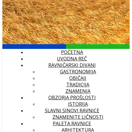
POČETNA
UVODNA REČ
RAVNIČARSKI DIVANI
GASTRONOMIJA
OBIČAJI
TRADICIJA
ZNAMENJA
OBZORJA PROŠLOSTI
ISTORIJA
SLAVNI SINOVI RAVNICE
ZNAMENITE LIČNOSTI
PALETA RAVNICE
ARHITEKTURA