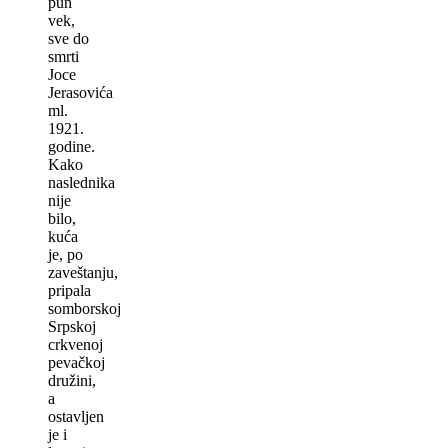
pun
vek,
sve do
smrti
Joce
Jerasovića
ml.
1921.
godine.
Kako
naslednika
nije
bilo,
kuća
je, po
zaveštanju,
pripala
somborskoj
Srpskoj
crkvenoj
pevačkoj
družini,
a
ostavljen
je i