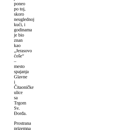
poneo
po toj,
skoro
neuglednoj
kući, i
godinama
je bio
znan
kao
„Jerasovo
ćoše“
–
mesto
spajanja
Glavne
i
Čitaoničke
ulice
sa
Trgom
Sv.
Đorđa.
Prostrana
prizemna