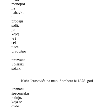
monopol
na
nabavku
i
prodaju
soli),
po
kojoj
je i
cela
ulica
prvobitno
i
prozvana
Solarski
sokak.
Kuća Jerasovića na mapi Sombora iz 1878. god.
Poznatu
špecerajsku
radnju,
koja se
ovde