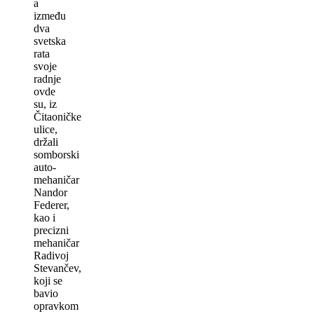
a
između
dva
svetska
rata
svoje
radnje
ovde
su, iz
Čitaoničke
ulice,
držali
somborski
auto-
mehaničar
Nandor
Federer,
kao i
precizni
mehaničar
Radivoj
Stevančev,
koji se
bavio
opravkom