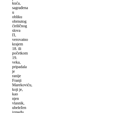
kuća,
sagrađena
u
obliku
obrnutog
ćiriličnog
slova
П,
verovatno
krajem
18. ili
početkom
19.
veka,
pripadala
je
ranije
Franji
Marekoviću,
koji je,
kao
njen
vlasnik,
ubeležen
između