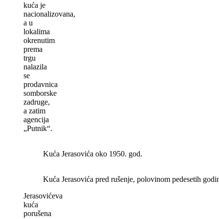
kuća je
nacionalizovana,
a u
lokalima
okrenutim
prema
trgu
nalazila
se
prodavnica
somborske
zadruge,
a zatim
agencija
„Putnik“.
Kuća Jerasovića oko 1950. god.
Kuća Jerasovića pred rušenje, polovinom pedesetih godi
Jerasovićeva
kuća
porušena