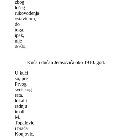
zbog
lošeg
rukovođenja
ostavinom,
do
toga,
ipak,
nije
došlo.
Kuća i dućan Jerasovića oko 1910. god.
U kući
su, pre
Prvog
svetskog
rata,
lokal i
radnju
imali
M.
Topalović
i braća
Konjović,