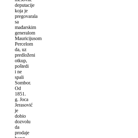
deputacije
koja je
pregovarala
sa
mađarskim
generalom
Mauricijusom
Percelom
da, uz
predloženi
otkup,
poštedi
i ne
spali
Sombor.
Od
1851.
g. Joca
Jerasović
je
dobio
dozvolu
da
prodaje