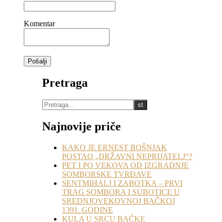
Komentar
Pretraga
Najnovije priče
KAKO JE ERNEST BOŠNJAK
POSTAO „DRŽAVNI NEPRIJATELJ“?
PET I PO VEKOVA OD IZGRADNJE
SOMBORSKE TVRĐAVE
SENTMIHALJ I ZABOTKA – PRVI
TRAG SOMBORA I SUBOTICE U
SREDNJOVEKOVNOJ BAČKOJ
1391. GODINE
KULA U SRCU BAČKE