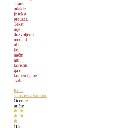
stranici
odakle
je tekst
preuzet.
Tekst
nije
dozvolјeno
menjati
ni na
koji
način,
niti
koristiti
ga u
komercijalne
svrhe.
Kuća
Jerasovića
Sombor
Ocenite
priču:
(
15