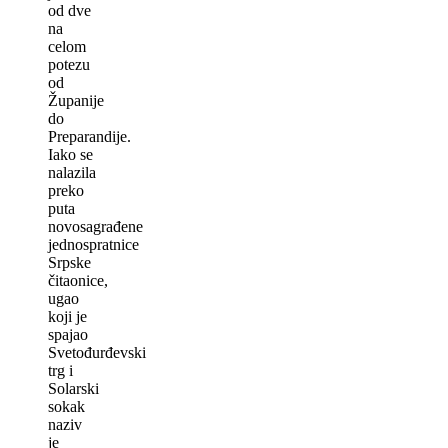
od dve
na
celom
potezu
od
Županije
do
Preparandije.
Iako se
nalazila
preko
puta
novosagrađene
jednospratnice
Srpske
čitaonice,
ugao
koji je
spajao
Svetođurđevski
trg i
Solarski
sokak
naziv
je