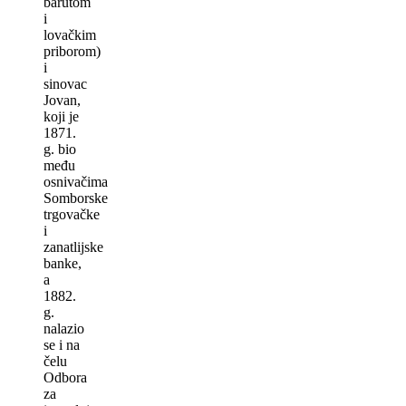
barutom
i
lovačkim
priborom)
i
sinovac
Jovan,
koji je
1871.
g. bio
među
osnivačima
Somborske
trgovačke
i
zanatlijske
banke,
a
1882.
g.
nalazio
se i na
čelu
Odbora
za