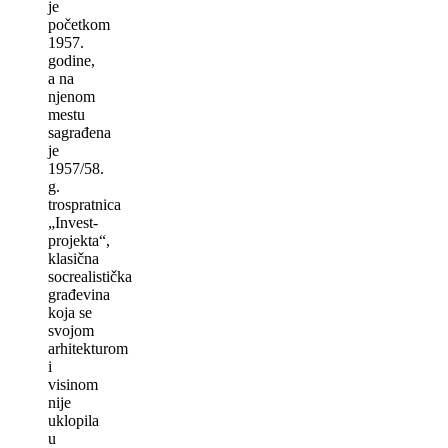
je
početkom
1957.
godine,
a na
njenom
mestu
sagrađena
je
1957/58.
g.
trospratnica
„Invest-
projekta“,
klasična
socrealistička
građevina
koja se
svojom
arhitekturom
i
visinom
nije
uklopila
u