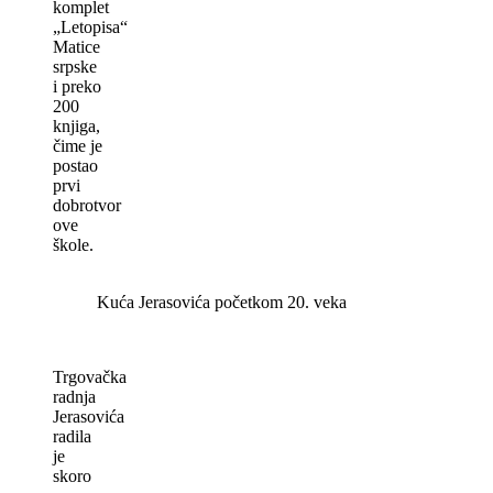
komplet
„Letopisa“
Matice
srpske
i preko
200
knjiga,
čime je
postao
prvi
dobrotvor
ove
škole.
Kuća Jerasovića početkom 20. veka
Trgovačka
radnja
Jerasovića
radila
je
skoro