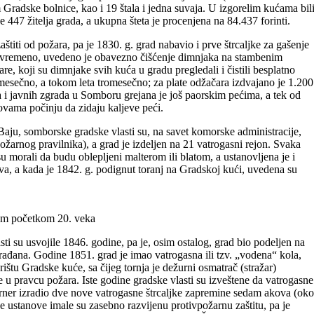
Gradske bolnice, kao i 19 štala i jedna suvaja. U izgorelim kućama bil
 447 žitelja grada, a ukupna šteta je procenjena na 84.437 forinti.
aštiti od požara, pa je 1830. g. grad nabavio i prve štrcaljke za gašenje
 Istovremeno, uvedeno je obavezno čišćenje dimnjaka na stambenim
e, koji su dimnjake svih kuća u gradu pregledali i čistili besplatno
mesečno, a tokom leta tromesečno; za plate odžačara izdvajano je 1.200
a i javnih zgrada u Somboru grejana je još paorskim pećima, a tek od
vama počinju da zidaju kaljeve peći.
Baju, somborske gradske vlasti su, na savet komorske administracije,
žarnog pravilnika), a grad je izdeljen na 21 vatrogasni rejon. Svaka
 morali da budu oblepljeni malterom ili blatom, a ustanovljena je i
tva, a kada je 1842. g. podignut toranj na Gradskoj kući, uvedena su
em početkom 20. veka
sti su usvojile 1846. godine, pa je, osim ostalog, grad bio podeljen na
rađana. Godine 1851. grad je imao vatrogasna ili tzv. „vodena“ kola,
štu Gradske kuće, sa čijeg tornja je dežurni osmatrač (stražar)
u pravcu požara. Iste godine gradske vlasti su izveštene da vatrogasne
urner izradio dve nove vatrogasne štrcaljke zapremine sedam akova (oko
ine ustanove imale su zasebno razvijenu protivpožarnu zaštitu, pa je