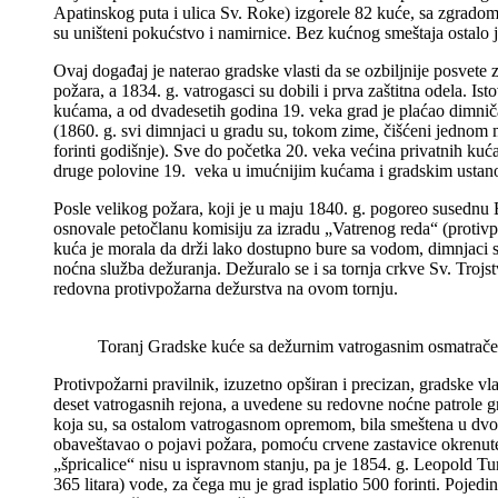
Apatinskog puta i ulica Sv. Roke) izgorele 82 kuće, sa zgradom 
su uništeni pokućstvo i namirnice. Bez kućnog smeštaja ostalo je
Ovaj događaj je naterao gradske vlasti da se ozbiljnije posvete z
požara, a 1834. g. vatrogasci su dobili i prva zaštitna odela.
kućama, a od dvadesetih godina 19. veka grad je plaćao dimničar
(1860. g. svi dimnjaci u gradu su, tokom zime, čišćeni jednom 
forinti godišnje). Sve do početka 20. veka većina privatnih kuć
druge polovine 19. veka u imućnijim kućama i gradskim ustano
Posle velikog požara, koji je u maju 1840. g. pogoreo susednu 
osnovale petočlanu komisiju za izradu „Vatrenog reda“ (protivpo
kuća je morala da drži lako dostupno bure sa vodom, dimnjaci su
noćna služba dežuranja. Dežuralo se i sa tornja crkve Sv. Trojs
redovna protivpožarna dežurstva na ovom tornju.
Toranj Gradske kuće sa dežurnim vatrogasnim osmatrač
Protivpožarni pravilnik, izuzetno opširan i precizan, gradske vla
deset vatrogasnih rejona, a uvedene su redovne noćne patrole g
koja su, sa ostalom vatrogasnom opremom, bila smeštena u dvori
obaveštavao o pojavi požara, pomoću crvene zastavice okrenute 
„špricalice“ nisu u ispravnom stanju, pa je 1854. g. Leopold T
365 litara) vode, za čega mu je grad isplatio 500 forinti. Pojed