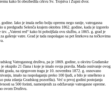
emu kako bi obezbedila crkvu Sv. Trojstva i Župni dvor.
godine. Iako je imala nešto bolju opremu nego ranije, vatrogasna
odio u predgrađu Selenča krajem oktobra 1862. godine, kada je izgorelo
 tzv. „Vatreni red“ kako bi poboljšala ovu službu, a 1865. g. grad je
 za gašenje vatre. Grad je tada raspolagao sa pet šmrkova na točkovima
va.
gradskog Vatrogasnog društva, pa je 1869. godine, u okviru Građanske
je okupilo 21 člana i koje je imalo svoja pravila. Mada osnivanje ovog
aštiti grada, na njegovom tragu je 10. novembra 1872. g. osnovano
vanju, imalo na raspolaganju preko 100 ljudi, a bilo je smešteno u
ko puta zdanja Gradskog pozorišta). Već u prvoj godini postojanja
vnosti sa 500 forinti, namenjenih za održavanje vatrogasne opreme.
dao ovom Društvu.