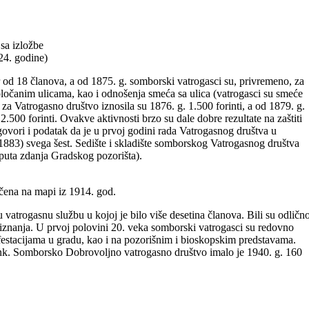
sa izložbe
24. godine)
r od 18 članova, a od 1875. g. somborski vatrogasci su, privremeno, za
opločanim ulicama, kao i odnošenja smeća sa ulica (vatrogasci su smeće
 za Vatrogasno društvo iznosila su 1876. g. 1.500 forinti, a od 1879. g.
2.500 forinti. Ovakve aktivnosti brzo su dale dobre rezultate na zaštiti
govori i podatak da je u prvoj godini rada Vatrogasnog društva u
1883) svega šest. Sedište i skladište somborskog Vatrogasnog društva
puta zdanja Gradskog pozorišta).
čena na mapi iz 1914. god.
atrogasnu službu u kojoj je bilo više desetina članova. Bili su odličn
riznanja. U prvoj polovini 20. veka somborski vatrogasci su redovno
festacijama u gradu, kao i na pozorišnim i bioskopskim predstavama.
nk. Somborsko Dobrovoljno vatrogasno društvo imalo je 1940. g. 160