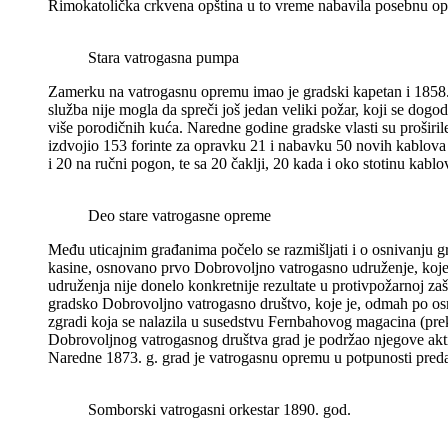
Rimokatolička crkvena opština u to vreme nabavila posebnu opr
Stara vatrogasna pumpa
Zamerku na vatrogasnu opremu imao je gradski kapetan i 1858. 
služba nije mogla da spreči još jedan veliki požar, koji se dog
više porodičnih kuća. Naredne godine gradske vlasti su proširile
izdvojio 153 forinte za opravku 21 i nabavku 50 novih kablova
i 20 na ručni pogon, te sa 20 čaklji, 20 kada i oko stotinu kablo
Deo stare vatrogasne opreme
Među uticajnim građanima počelo se razmišljati i o osnivanju 
kasine, osnovano prvo Dobrovoljno vatrogasno udruženje, koje 
udruženja nije donelo konkretnije rezultate u protivpožarnoj z
gradsko Dobrovoljno vatrogasno društvo, koje je, odmah po osni
zgradi koja se nalazila u susedstvu Fernbahovog magacina (pre
Dobrovoljnog vatrogasnog društva grad je podržao njegove akti
Naredne 1873. g. grad je vatrogasnu opremu u potpunosti pre
Somborski vatrogasni orkestar 1890. god.