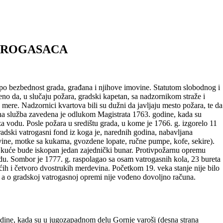
ATROGASACA
 po bezbednost grada, građana i njihove imovine. Statutom slobodnog i
eno da, u slučaju požara, gradski kapetan, sa nadzornikom straže i
mere. Nadzornici kvartova bili su dužni da javljaju mesto požara, te da
a služba zavedena je odlukom Magistrata 1763. godine, kada su
za vodu. Posle požara u središtu grada, u kome je 1766. g. izgorelo 11
dski vatrogasni fond iz koga je, narednih godina, nabavljana
ine, motke sa kukama, gvozdene lopate, ručne pumpe, kofe, sekire).
 kuće bude iskopan jedan zajednički bunar. Protivpožarnu opremu
radu. Sombor je 1777. g. raspolagao sa osam vatrogasnih kola, 23 bureta
ćih i četvoro dvostrukih merdevina. Početkom 19. veka stanje nije bilo
va, a o gradskoj vatrogasnoj opremi nije vođeno dovoljno računa.
ine, kada su u jugozapadnom delu Gornje varoši (desna strana