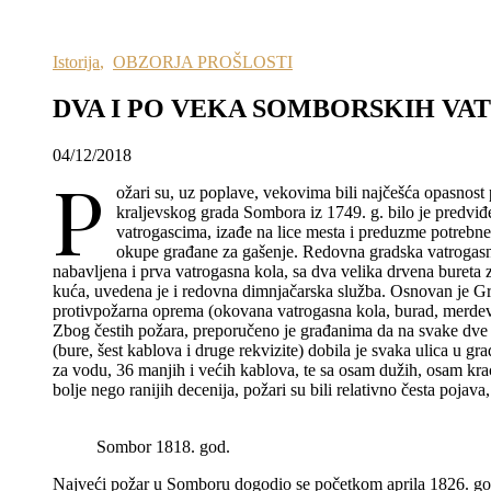
Istorija
,
OBZORJA PROŠLOSTI
DVA I PO VEKA SOMBORSKIH V
04/12/2018
P
ožari su, uz poplave, vekovima bili najčešća opasnost
kraljevskog grada Sombora iz 1749. g. bilo je predviđ
vatrogascima, izađe na lice mesta i preduzme potrebne 
okupe građane za gašenje. Redovna gradska vatrogasn
nabavljena i prva vatrogasna kola, sa dva velika drvena bureta 
kuća, uvedena je i redovna dimnjačarska služba. Osnovan je Gra
protivpožarna oprema (okovana vatrogasna kola, burad, merdev
Zbog čestih požara, preporučeno je građanima da na svake dve
(bure, šest kablova i druge rekvizite) dobila je svaka ulica u g
za vodu, 36 manjih i većih kablova, te sa osam dužih, osam kra
bolje nego ranijih decenija, požari su bili relativno česta poja
Sombor 1818. god.
Najveći požar u Somboru dogodio se početkom aprila 1826. god